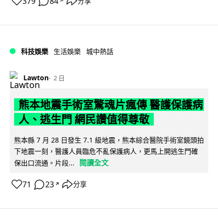
379
84
分享
↗
科技娛樂
生活娛樂
城中熱話
Lawton
2 日
熊本地震手術室驚魂片瘋傳 醫護保護病
人、逃生門 網民讚值得尊敬
熊本縣 7 月 28 日發生 7.1 級地震，熊本綜合醫院手術室鏡頭拍
下地震一刻，醫護人員臨危不亂保護病人，更馬上開逃生門確
閱讀全文
保出口流通。片段...
71
23
分享
↗