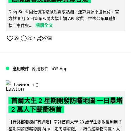
DeepSeek 因低價策略掀起需求熱潮，運算資源不勝負荷，官
方於 8 月 6 日宣布即將大幅上調 API 收費，惟未公布具體加
閱讀全文
幅。事件與...
69
20
分享
↗
iOS App
應用軟件
應用軟件
Lawton
1 日
首爾大生 2 星期開發防曬地圖 一日暴增
2 萬人下載衝榜首
【行路都要揀好有遮陰】南韓首爾大學 23 歲學生劉敏俊利用 2
星期開發防曬導航 App「走向陰涼處」，結合建築物高度、太