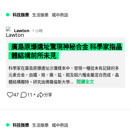
科技娛樂
生活娛樂
城中熱話
Lawton
1 小時
廣島原爆遺址驚現神秘合金 科學家指晶
體結構前所未見
科學家在廣島原爆遺址沙灘樣本中，發現一種從未有記錄的多
元素合金，由鐵、鉻、鎳、錳、鉬及鋁六種金屬混合而成，晶
閱讀全文
體結構獨特。研究由佛羅倫斯大學...
47
11
分享
↗
科技娛樂
生活娛樂
城中熱話