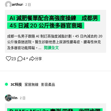
arthur
2 日
AI 減肥餐單配合高強度操練 成都男
45 日減 20 公斤後多器官衰竭
成都一名男子跟隨 AI 制訂高強度減脂計劃，45 日內減去約 20
公斤後昏迷送院。醫生診斷他患上尿源性膿毒症、膿毒性休克
閱讀全文
及多器官功能障礙。...
23
4
分享
↗
3C科技
家居無線
影音產品
Vin
2 日