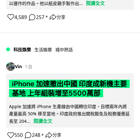
閱讀全文
以運作的作品。他以紙皮親手製作出...
4,589
257
分享
↗
科技娛樂
生活娛樂
城中熱話
Vin
1 日
iPhone 加速撤出中國 印度成新機主要
基地 上年組裝增至5500萬部
Apple 加速將 iPhone 生產線由中國轉往印度，目標兩年內將
產量最高 50% 移至當地。印度政府推出關稅豁免及稅務優惠延
閱讀全文
長至 204...
550
248
分享
↗