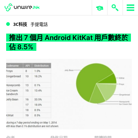
WWDC 2026
GenAI 與雲端科技專區
ERP 與商業 AI
推出 7 個月 Android KitKat 用戶數終於佔 8.5%
3C科技
手提電話
推出 7 個月 Android KitKat 用戶數終於
佔 8.5%
作者
發佈日期
閱讀時間