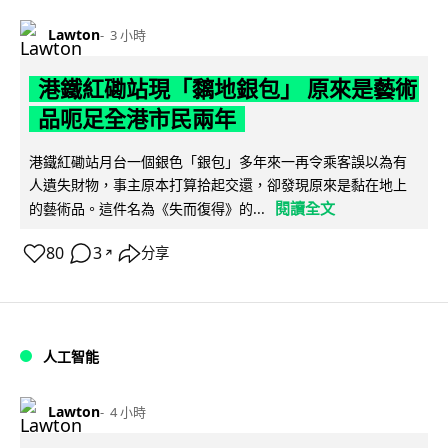
Lawton
3 小時
港鐵紅磡站現「黐地銀包」 原來是藝術
品呃足全港市民兩年
港鐵紅磡站月台一個銀色「銀包」多年來一再令乘客誤以為有
人遺失財物，事主原本打算拾起交還，卻發現原來是黏在地上
閱讀全文
的藝術品。這件名為《失而復得》的...
80
3
分享
↗
人工智能
Lawton
4 小時