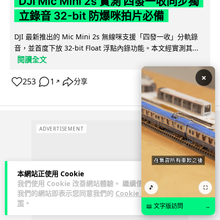
DJI Mic Mini 2s 實測 四發一收同步獨
立錄音 32-bit 防爆咪拍片必備
DJI 最新推出的 Mic Mini 2s 無線咪支援「四發一收」分軌錄
音，並首度下放 32-bit Float 浮點內錄功能。本文經實測其...
閱讀全文
×
253
1
分享
↗
ADVERTISEMENT
本網站正使用 Cookie
我們使用 Cookie 改善網站體驗。 繼續使用
🎵
⛶
我們的網站即表示您同意我們的
Cookie 政
策
。
📖 文字版訪問
→