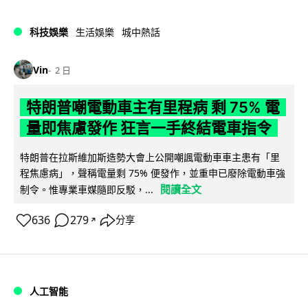
科技娛樂
生活娛樂
城中熱話
Vin
2 日
特朗普嘲電動車主有里程病 剩 75% 電
量即焦慮發作 狂言一手終結電車指令
特朗普在拉斯維加斯造勢大會上公開嘲諷電動車車主患有「里
程焦慮病」，聲稱電量剩 75% 便發作，並重申已廢除電動車強
閱讀全文
制令。惟專業車媒隨即反駁，...
636
279
分享
↗
人工智能