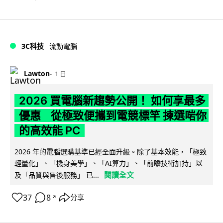
3C科技
流動電腦
Lawton
1 日
2026 買電腦新趨勢公開！ 如何享最多
優惠 從極致便攜到電競標竿 揀選啱你
的高效能 PC
2026 年的電腦選購基準已經全面升級。除了基本效能，「極致
輕量化」、「機身美學」、「AI算力」、「前瞻技術加持」以
閱讀全文
及「品質與售後服務」 已...
37
8
分享
↗