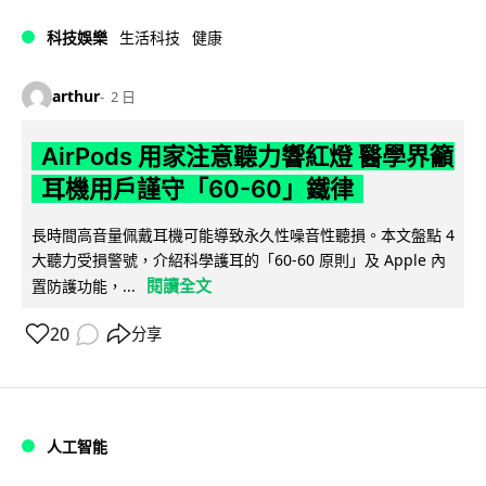
科技娛樂
生活科技
健康
arthur
2 日
AirPods 用家注意聽力響紅燈 醫學界籲
耳機用戶謹守「60-60」鐵律
長時間高音量佩戴耳機可能導致永久性噪音性聽損。本文盤點 4
大聽力受損警號，介紹科學護耳的「60-60 原則」及 Apple 內
閱讀全文
置防護功能，...
20
分享
人工智能