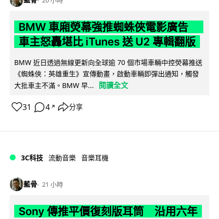
20 小時
BMW 車廂熒幕強推蜘蛛俠電影廣告
車主怒轟堪比 iTunes 送 U2 專輯翻版
BMW 近日透過無線更新向全球逾 70 個市場車輛中控熒幕推送
《蜘蛛俠：英雄重生》宣傳動畫，啟動車輛即彈出通知，觸發
閱讀全文
大批車主不滿。BMW 早...
31
4
分享
↗
3C科技
流動音樂
音樂耳機
藍骨
21 小時
Sony 傳推平價復刻版耳筒 沿用六年