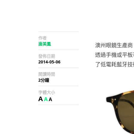
作者
唐美鳳
澳州眼鏡生產商 
透過手機或平板
發佈日期
2014-05-06
了低電耗藍牙技
閱讀時間
2分鐘
字體大小
A
A
A