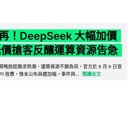
！DeepSeek 大幅加價
低價搶客反釀運算資源告急
因低價策略掀起需求熱潮，運算資源不勝負荷，官方於 8 月 6 日宣
PI 收費，惟未公布具體加幅。事件與...
閱讀全文