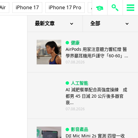
Air
iPhone 17
iPhone 17 Pro
AirPods Pro 3
Ap
最新文章
全部
健康
AirPods 用家注意聽力響紅燈 醫
學界籲耳機用戶謹守「60-60」...
07.08.2026
人工智能
AI 減肥餐單配合高強度操練 成
都男 45 日減 20 公斤後多器官
衰...
07.08.2026
影音產品
DJI Mic Mini 2s 實測 四發一收