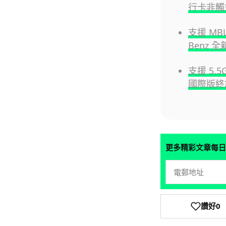
行卡非觸
支援 MBU
Benz 全
支援 5.5
國際版終
更多精彩文章每日
讚好
0