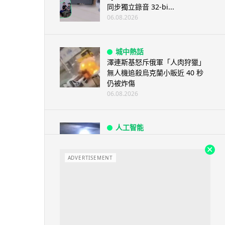
同步獨立錄音 32-bi...
06.08.2026
城中熱話
澤連斯基怒斥俄軍「人肉狩獵」
無人機追殺烏克蘭小販近 40 秒
仍被炸傷
06.08.2026
人工智能
中國湖北男自學 AI 「煉金術」
屋內煉金冒濃煙驚動全區
ADVERTISEMENT
06.08.2026
流動音樂
【評測】Sony IER-M500 入耳式
監聽耳機：現場拍攝、後製監
聽...