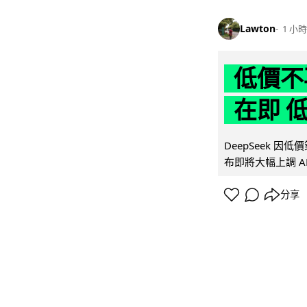
Lawton
1 小時
低價不再
在即 
DeepSeek 
布即將大幅上調 A
分享