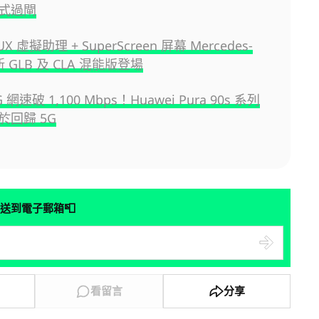
式過閘
X 虛擬助理 + SuperScreen 屏幕 Mercedes-
新 GLB 及 CLA 混能版登場
G 網速破 1,100 Mbps！Huawei Pura 90s 系列
於回歸 5G
📮
送到電子郵箱
看留言
分享