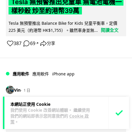
Tesla 無預警推出兒童車 無電池電機一
樣秒殺 炒至約港幣39萬
Tesla 無預警推出 Balance Bike for Kids 兒童平衡車，定價
閱讀全文
225 美元（約港幣 HK$1,755）。雖然車身並無...
387
69
分享
↗
iPhone app
應用軟件
應用軟件
Vin
1 日
本網站正使用 Cookie
歐盟再發功 Apple 終答應 iPhone 跨機
我們使用 Cookie 改善網站體驗。 繼續使用
剪貼簿將可貼 PC 複製貼上不再只限
我們的網站即表示您同意我們的
Cookie 政
策
。
Apple