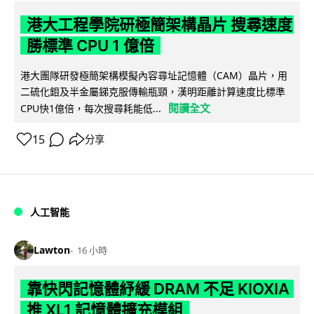
港大工程學院研極簡架構晶片 搜尋速度
勝標準 CPU 1 億倍
港大團隊研發極簡架構模擬內容尋址記憶體（CAM）晶片，用
二硫化鉬及半金屬銻克服傳輸瓶頸，漢明距離計算速度比標準
閱讀全文
CPU快1億倍，每次搜尋耗能低...
15
分享
人工智能
Lawton
16 小時
靠快閃記憶體紓緩 DRAM 不足 KIOXIA
推 XL1 記憶體擴充模組