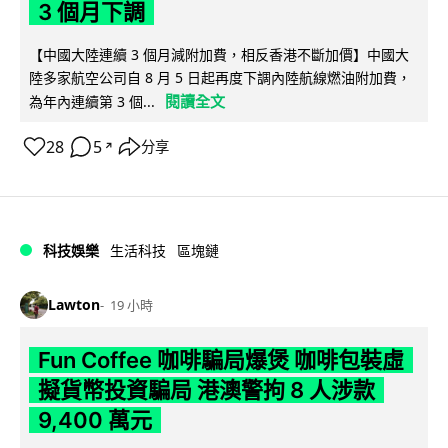
3 個月下調
【中國大陸連續 3 個月減附加費，相反香港不斷加價】中國大
陸多家航空公司自 8 月 5 日起再度下調內陸航線燃油附加費，
閱讀全文
為年內連續第 3 個...
28
5
分享
↗
科技娛樂
生活科技
區塊鏈
Lawton
19 小時
Fun Coffee 咖啡騙局爆煲 咖啡包裝虛
擬貨幣投資騙局 港澳警拘 8 人涉款
9,400 萬元