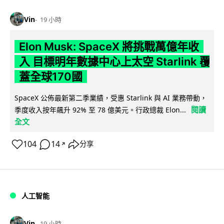
Vin
19 小時
Elon Musk: SpaceX 將挑戰萬億年收
入 目標明年數據中心上太空 Starlink 覆
蓋全球170國
SpaceX 公佈最新第二季業績，受惠 Starlink 與 AI 業務帶動，
閱讀
季度收入按年飆升 92% 至 78 億美元。行政總裁 Elon...
全文
104
14
分享
↗
人工智能
Vin
19 小時