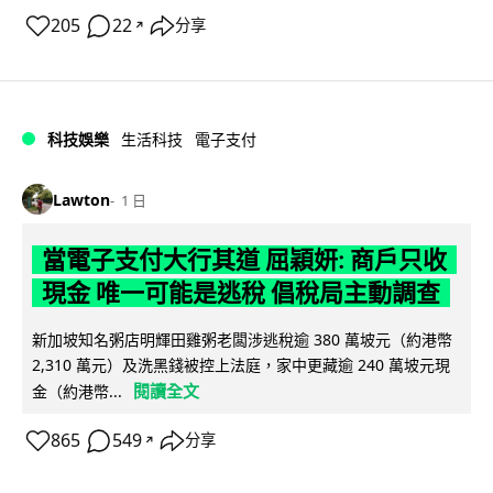
205
22
分享
↗
科技娛樂
生活科技
電子支付
Lawton
1 日
當電子支付大行其道 屈穎妍: 商戶只收
現金 唯一可能是逃稅 倡稅局主動調查
新加坡知名粥店明輝田雞粥老闆涉逃稅逾 380 萬坡元（約港幣
2,310 萬元）及洗黑錢被控上法庭，家中更藏逾 240 萬坡元現
閱讀全文
金（約港幣...
865
549
分享
↗