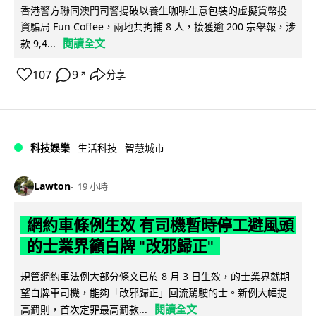
香港警方聯同澳門司警搗破以養生咖啡生意包裝的虛擬貨幣投
資騙局 Fun Coffee，兩地共拘捕 8 人，接獲逾 200 宗舉報，涉
閱讀全文
款 9,4...
107
9
分享
↗
科技娛樂
生活科技
智慧城市
Lawton
19 小時
網約車條例生效 有司機暫時停工避風頭
的士業界籲白牌 "改邪歸正"
規管網約車法例大部分條文已於 8 月 3 日生效，的士業界就期
望白牌車司機，能夠「改邪歸正」回流駕駛的士。新例大幅提
閱讀全文
高罰則，首次定罪最高罰款...