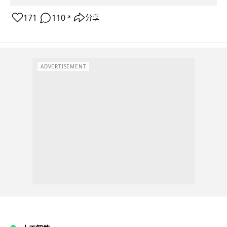
171
110
分享
↗
ADVERTISEMENT