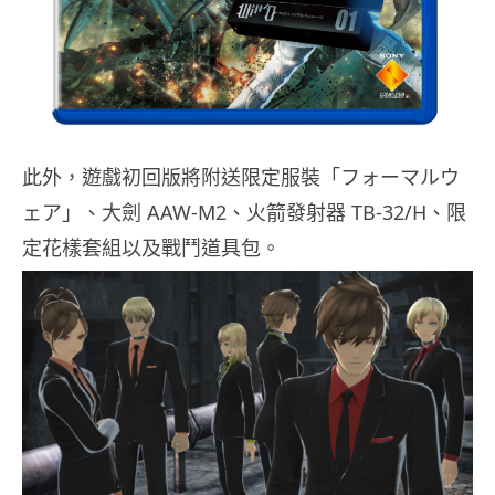
此外，遊戲初回版將附送限定服裝「フォーマルウ
ェア」、大劍 AAW-M2、火箭發射器 TB-32/H、限
定花樣套組以及戰鬥道具包。