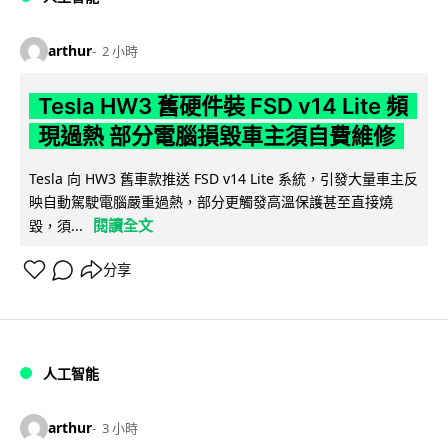
arthur
2 小時
Tesla HW3 舊硬件裝 FSD v14 Lite 頻
現過熱 部分電腦損毀車主須自費維修
Tesla 向 HW3 舊車款推送 FSD v14 Lite 系統，引發大量車主反
映自動駕駛電腦嚴重過熱，部分更觸發高溫保護甚至直接燒
閱讀全文
毀，須...
分享
人工智能
arthur
3 小時