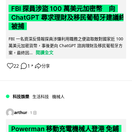
FBI 探員涉盜 100 萬美元加密幣 向
ChatGPT 尋求理財及移民葡萄牙建議終
被捕
FBI 一名資深反情報探員涉嫌利用職務之便盜取敵對國家近 100
萬美元加密貨幣，事後更向 ChatGPT 諮詢理財及移民葡萄牙方
閱讀全文
案，最終因...
22
1
分享
↗
科技娛樂
生活科技
機械人
arthur
1 日
Powerman 移動充電機械人登港 免鋪