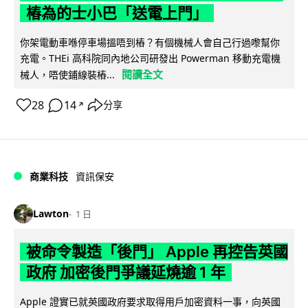
樁為的士小巴「送電上門」
你架電動車喺停車場搵唔到樁？有個機械人會自己行過嚟幫你
充電。THEi 高科院同內地公司研發出 Powerman 移動充電機
閱讀全文
械人，唔使鋪線裝樁...
28
14
分享
↗
商業科技
資訊保安
Lawton
1 日
被命令製造「後門」 Apple 再控告英國
政府 加密後門爭議延燒逾 1 年
Apple 證實已就英國政府要求取得用戶加密資料一事，向英國