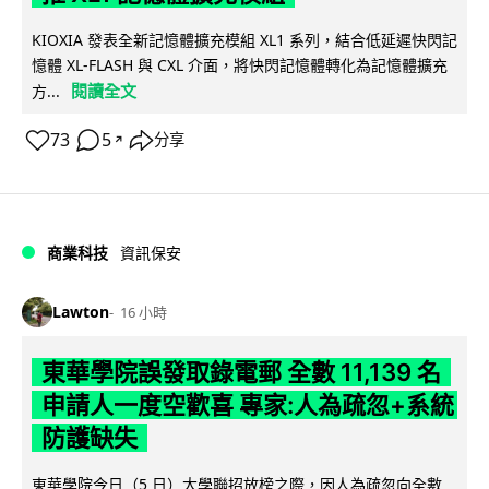
KIOXIA 發表全新記憶體擴充模組 XL1 系列，結合低延遲快閃記
憶體 XL-FLASH 與 CXL 介面，將快閃記憶體轉化為記憶體擴充
閱讀全文
方...
73
5
分享
↗
商業科技
資訊保安
Lawton
16 小時
東華學院誤發取錄電郵 全數 11,139 名
申請人一度空歡喜 專家:人為疏忽+系統
防護缺失
東華學院今日（5 日）大學聯招放榜之際，因人為疏忽向全數