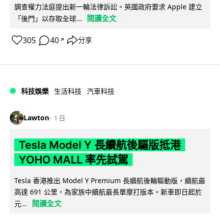
調查權力法庭提出新一輪法律訴訟。英國政府要求 Apple 建立
閱讀全文
「後門」以存取全球...
305
40
分享
↗
科技娛樂
生活科技
汽車科技
Lawton
1 日
Tesla Model Y 長續航後驅版抵港
YOHO MALL 率先試駕
Tesla 香港推出 Model Y Premium 長續航後輪驅動版，續航最
高達 691 公里，為家族中續航最長單摩打版本。新車即日起於
閱讀全文
元...