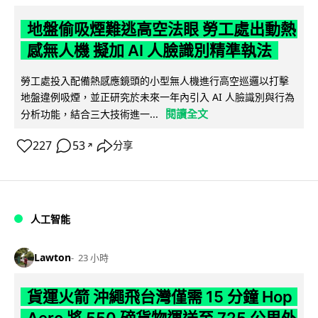
地盤偷吸煙難逃高空法眼 勞工處出動熱
感無人機 擬加 AI 人臉識別精準執法
勞工處投入配備熱感應鏡頭的小型無人機進行高空巡邏以打擊
地盤違例吸煙，並正研究於未來一年內引入 AI 人臉識別與行為
閱讀全文
分析功能，結合三大技術進一...
227
53
分享
↗
人工智能
Lawton
23 小時
貨運火箭 沖繩飛台灣僅需 15 分鐘 Hop
Aero 將 550 磅貨物運送至 725 公里外