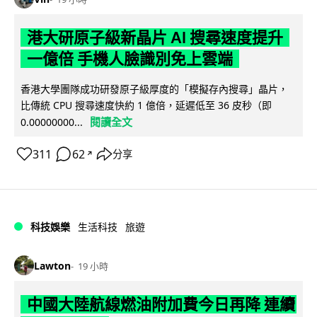
港大研原子級新晶片 AI 搜尋速度提升
一億倍 手機人臉識別免上雲端
香港大學團隊成功研發原子級厚度的「模擬存內搜尋」晶片，
比傳統 CPU 搜尋速度快約 1 億倍，延遲低至 36 皮秒（即
閱讀全文
0.00000000...
311
62
分享
↗
科技娛樂
生活科技
旅遊
Lawton
19 小時
中國大陸航線燃油附加費今日再降 連續