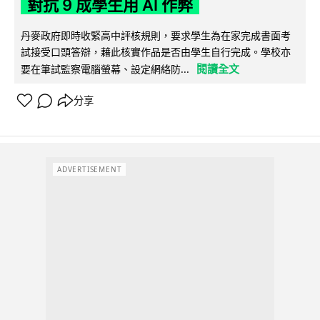
對抗 9 成學生用 AI 作弊
丹麥政府即時收緊高中評核規則，要求學生為在家完成書面考
試接受口頭答辯，藉此核實作品是否由學生自行完成。學校亦
閱讀全文
要在筆試監察電腦螢幕、設定網絡防...
分享
ADVERTISEMENT