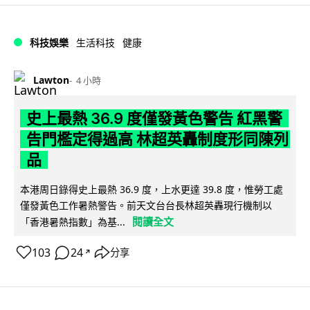
科技娛樂
生活科技
健康
Lawton
4 小時
史上最熱 36.9 度僅發黃色警告 紅黑警
告門檻定得過高 林超英轟制度形同陳列
品
本港周日錄得史上最熱 36.9 度，上水更達 39.8 度，惟勞工處
僅發黃色工作暑熱警告。前天文台台長林超英轟現行機制以
閱讀全文
「香港暑熱指數」為基...
103
24
分享
↗