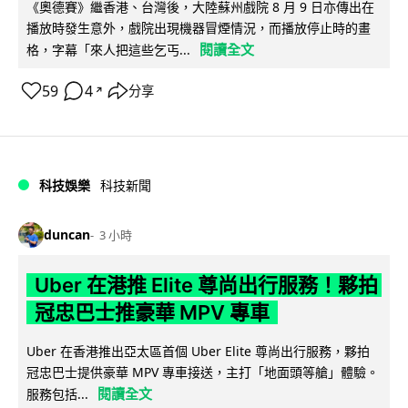
《奧德賽》繼香港、台灣後，大陸蘇州戲院 8 月 9 日亦傳出在
播放時發生意外，戲院出現機器冒煙情況，而播放停止時的畫
閱讀全文
格，字幕「來人把這些乞丐...
59
4
分享
↗
科技娛樂
科技新聞
duncan
3 小時
Uber 在港推 Elite 尊尚出行服務！夥拍
冠忠巴士推豪華 MPV 專車
Uber 在香港推出亞太區首個 Uber Elite 尊尚出行服務，夥拍
冠忠巴士提供豪華 MPV 專車接送，主打「地面頭等艙」體驗。
閱讀全文
服務包括...