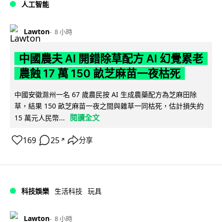
人工智能
Lawton
8 小時
中國農夫 AI 開錯除草配方 AI 幻覺累老
農蝕 17 萬 150 畝芝麻苗一夜枯死
中國安徽滁州一名 67 歲農民按 AI 生成農藥配方為芝麻田除
草，結果 150 畝芝麻苗一夜之間與雜草一同枯死，估計損失約
閱讀全文
15 萬元人民幣...
169
25
分享
↗
科技娛樂
生活科技
玩具
Lawton
8 小時