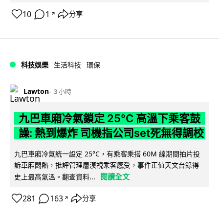
10
1
分享
↗
科技娛樂
生活科技
環保
Lawton
3 小時
九巴車廂冷氣鎖定 25°C 高溫下乘客鼓
譟: 熱到爆炸 司機指公司set死無得調校
九巴車廂冷氣統一設定 25°C，有乘客乘搭 60M 線期間拍片投
訴車廂悶熱，批評管理層漠視乘客感受，事件正值天文台錄得
閱讀全文
史上最高氣溫。翻查資料...
281
163
分享
↗