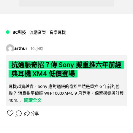
3C科技
流動音樂
音樂耳機
arthur
10 小時
抗通脹奇招？傳 Sony 擬重推六年前經
典耳機 XM4 低價登場
耳機越賣越貴，Sony 應對通脹的奇招居然是重推 6 年前的舊
機？ 消息指平價版 WH-1000XM4C 9 月登場，保留摺疊設計與
閱讀全文
40m...
分享