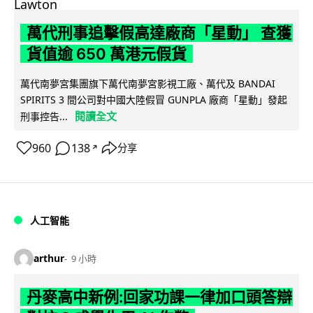
萬代刑事追擊假高達廠商「星動」 查獲
貨值逾 650 萬港元假貨
萬代南夢宮集團旗下萬代南夢宮影視工廠、萬代及 BANDAI
SPIRITS 3 間公司對中國大陸假冒 GUNPLA 廠商「星動」發起
閱讀全文
刑事控告...
960
138
分享
↗
人工智能
arthur
9 小時
丹麥高中新例:回家功課一律加口頭答辯