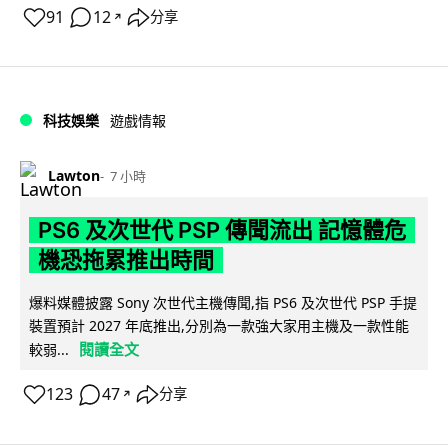
91
12
分享
↗
科技娛樂
遊戲情報
Lawton
7 小時
PS6 及次世代 PSP 傳聞流出 記憶體危
機恐拖累推出時間
爆料媒體披露 Sony 次世代主機傳聞,指 PS6 及次世代 PSP 手提
裝置預計 2027 年底推出,分別為一款強大家用主機及一款性能
閱讀全文
較弱...
123
47
分享
↗