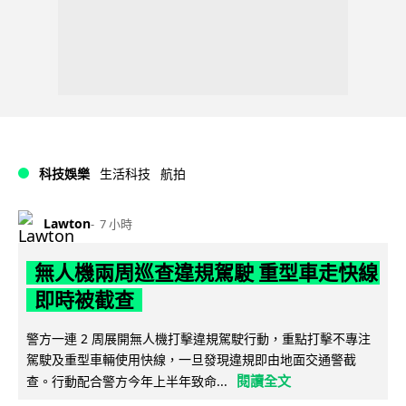
科技娛樂
生活科技
航拍
Lawton
7 小時
無人機兩周巡查違規駕駛 重型車走快線
即時被截查
警方一連 2 周展開無人機打擊違規駕駛行動，重點打擊不專注
駕駛及重型車輛使用快線，一旦發現違規即由地面交通警截
閱讀全文
查。行動配合警方今年上半年致命...