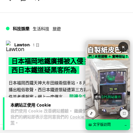
科技娛樂
生活科技
旅遊
Lawton
1 日
×
日本福岡地鐵廣播被入侵 播不雅歌曲
西日本鐵道疑黑客所為
日本福岡西鐵天神大牟田線兩個車站，8 月 4 日廣播系統離奇
播出粗俗歌聲，西日本鐵道懷疑遭第三方非法入侵，正調查事
閱讀全文
件並考慮報案。網上一度傳言...
本網站正使用 Cookie
40
2
分享
↗
我們使用 Cookie 改善網站體驗。 繼續使用
🎵
⛶
我們的網站即表示您同意我們的
Cookie 政
策
。
📖 文字版訪問
→