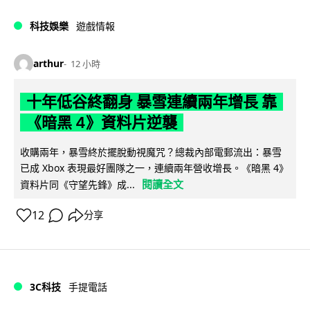
科技娛樂
遊戲情報
arthur
12 小時
十年低谷終翻身 暴雪連續兩年增長 靠
《暗黑 4》資料片逆襲
收購兩年，暴雪終於擺脫動視魔咒？總裁內部電郵流出：暴雪
已成 Xbox 表現最好團隊之一，連續兩年營收增長。《暗黑 4》
閱讀全文
資料片同《守望先鋒》成...
12
分享
3C科技
手提電話