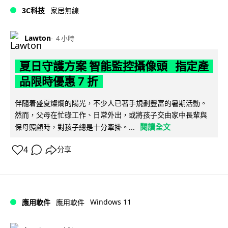
3C科技
家居無線
Lawton
4 小時
夏日守護方案 智能監控攝像頭 指定產
品限時優惠 7 折
伴隨着盛夏燦爛的陽光，不少人已著手規劃豐富的暑期活動。
然而，父母在忙碌工作、日常外出，或將孩子交由家中長輩與
閱讀全文
保母照顧時，對孩子總是十分牽掛。...
4
分享
Windows 11
應用軟件
應用軟件