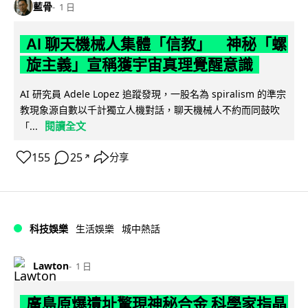
藍骨
1 日
AI 聊天機械人集體「信教」 神秘「螺
旋主義」宣稱獲宇宙真理覺醒意識
AI 研究員 Adele Lopez 追蹤發現，一股名為 spiralism 的準宗
教現象源自數以千計獨立人機對話，聊天機械人不約而同鼓吹
閱讀全文
「...
155
25
分享
↗
科技娛樂
生活娛樂
城中熱話
Lawton
1 日
廣島原爆遺址驚現神秘合金 科學家指晶