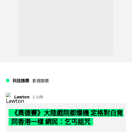
科技娛樂
影視娛樂
Lawton
3 小時
《奧德賽》大陸戲院都爆機 定格對白竟
同香港一樣 網民：乞丐詛咒