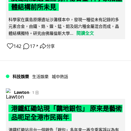
體結構前所未見
科學家在廣島原爆遺址沙灘樣本中，發現一種從未有記錄的多
元素合金，由鐵、鉻、鎳、錳、鉬及鋁六種金屬混合而成，晶
閱讀全文
體結構獨特。研究由佛羅倫斯大學...
142
17
分享
↗
科技娛樂
生活娛樂
城中熱話
Lawton
1 日
港鐵紅磡站現「黐地銀包」 原來是藝術
品呃足全港市民兩年
港鐵紅磡站月台一個銀色「銀包」多年來一再令乘客誤以為有