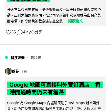
任天堂公布首季業績，受遊戲熱賣及一筆美國退還關稅款項帶
動，盈利大幅跑贏預期。惟公司早前曾多次以關稅為由調高美
閱讀全文
國定價，如今關稅被裁定違法並全數...
35
4
分享
↗
科技娛樂
生活科技
藍骨
1 日
Google 地圖可直接叫外賣訂酒店 香
港開通時間仍未有着落
Google 為 Google Maps 內置聊天助手 Ask Maps 新增叫外
賣、訂酒店及查詢現場活動等自主執行功能，並引入個人化推