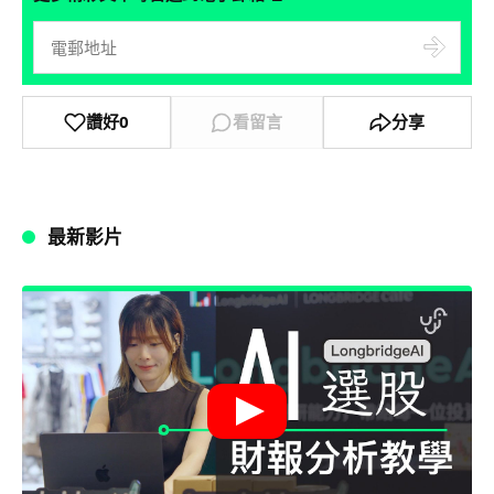
讚好
0
看留言
分享
最新影片