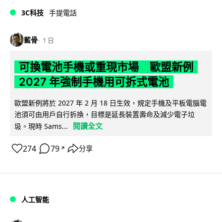
3C科技
手提電話
藍骨
1 日
可換電池手機或重現市場 歐盟新例
2027 年強制手機用可拆式電池
歐盟新例將於 2027 年 2 月 18 日生效，規定手機及平板電腦電
池須可由用戶自行拆換，目標是延長裝置壽命及減少電子垃
閱讀全文
圾。現時 Sams...
274
79
分享
↗
人工智能