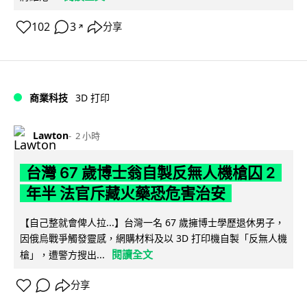
102
3
分享
↗
商業科技
3D 打印
Lawton
2 小時
台灣 67 歲博士翁自製反無人機槍囚 2
年半 法官斥藏火藥恐危害治安
【自己整就會俾人拉...】台灣一名 67 歲擁博士學歷退休男子，
因俄烏戰爭觸發靈感，網購材料及以 3D 打印機自製「反無人機
閱讀全文
槍」，遭警方搜出...
分享