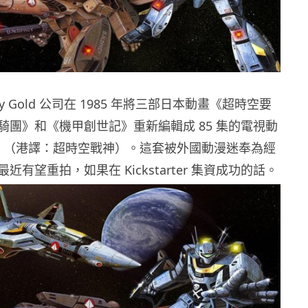
ny Gold 公司在 1985 年將三部日本動畫《超時空要
騎團》和《機甲創世記》重新編輯成 85 集的電視動
ch》（港譯：超時空戰神）。這套被外國動漫迷奉為經
有望重拍，如果在 Kickstarter 集資成功的話。