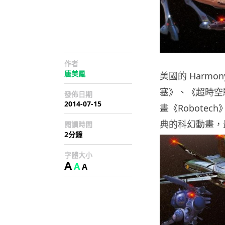
作者
唐美鳳
美國的 Harmo
塞》、《超時空
發佈日期
2014-07-15
畫《Robote
典的科幻動畫，最近
閱讀時間
2分鐘
字體大小
A
A
A