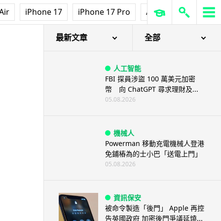
Air
iPhone 17
iPhone 17 Pro
AirPods Pro 3
Ap
最新文章
全部
人工智能
FBI 探員涉盜 100 萬美元加密
幣 向 ChatGPT 尋求理財及...
05.08.2026
機械人
Powerman 移動充電機械人登港
免鋪樁為的士小巴「送電上門」
05.08.2026
資訊保安
被命令製造「後門」 Apple 再控
告英國政府 加密後門爭議延燒...