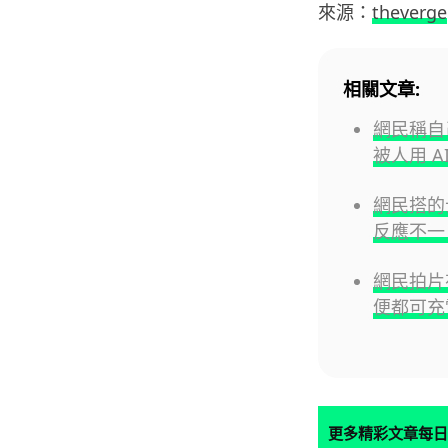
來源：
theverge
相關文章:
網民稱自己
被人用 A
網民搭的
反應不一
網民拍片
便都可充
更多精彩文章每日