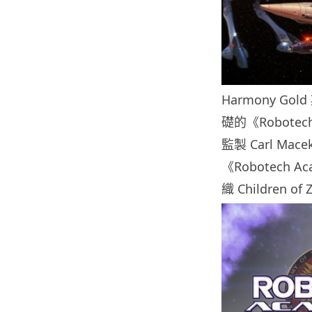
Harmony Gol
礎的《Robote
監製 Carl 
《Robotech
織 Children 