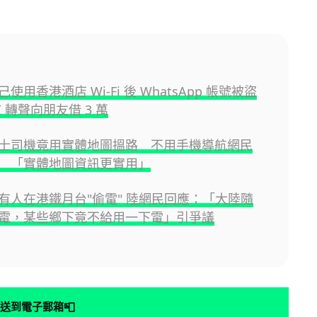
使用香港酒店 Wi-Fi 後 WhatsApp 帳號被盜
I 轉聲向朋友借 3 萬
士司機竟用實體地圖搵路 不用手機導航網民
 「實體地圖資訊更實用」
有人在港鐵月台"偷電" 陸網民回應：「大陸隨
電，某些鄉下竟不給用一下電」引爭議
📮
送到電子郵箱