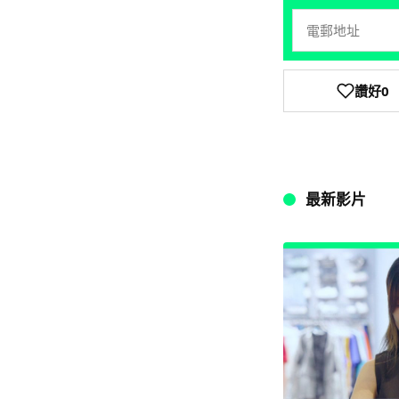
讚好
0
最新影片