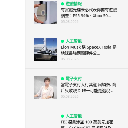
遊戲情報
有實體光碟未必代表你擁有遊戲
調查：PS5 34%、Xbox 50...
05.08.2026
人工智能
Elon Musk 稱 SpaceX Tesla 是
地球最強兩間硬件公...
05.08.2026
電子支付
當電子支付大行其道 屈穎妍: 商
戶只收現金 唯一可能是逃稅 ...
05.08.2026
人工智能
FBI 探員涉盜 100 萬美元加密
幣 向 ChatGPT 尋求理財及...