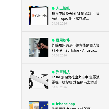
人工智能
據報中國憂美國 AI 變武器 不滿
Anthropic 拒正常存取...
04.08.2026
應用軟件
詐騙短訊源源不絕背後是個人資
料外洩 Surfshark Antisca...
04.08.2026
汽車科技
Tesla 無預警推出兒童車 無電池
電機一樣秒殺 炒至約港幣39萬
04.08.2026
iPhone app
歐盟再發功 Apple 終答應