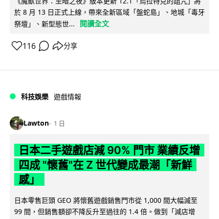
《魔獸世界：至暗之夜》版本更新 12.1「烏拉特克的詛咒」將
於 8 月 13 日正式上線，帶來全新區域「盤蛇島」、地城「毒牙
閱讀全文
祭壇」、新型態世...
116
分享
科技娛樂
遊戲情報
Lawton
1 日
日本二手遊戲店減 90% 門市 業績反增
四成 "懷舊"在 Z 世代變成最潮「新鮮
感」
日本零售巨頭 GEO 將懷舊遊戲銷售門市從 1,000 間大幅減至
99 間，但銷售額卻不降反升至過往的 1.4 倍。做到「減店增