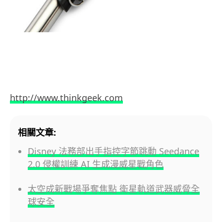
http://www.thinkgeek.com
相關文章:
Disney 法務部出手指控字節跳動 Seedance
2.0 侵權訓練 AI 生成漫威星戰角色
太空成新戰場爭奪焦點 衛星軌道武器威脅全
球安全