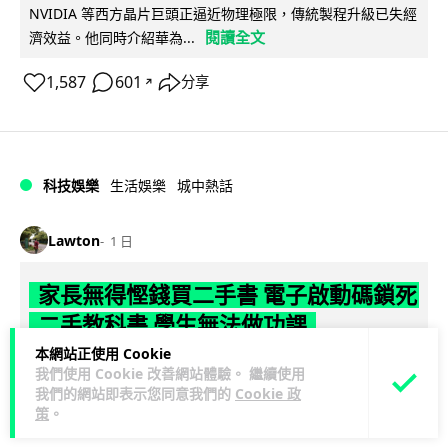
NVIDIA 等西方晶片巨頭正逼近物理極限，傳統製程升級已失經
閱讀全文
濟效益。他同時介紹華為...
1,587
601
分享
↗
科技娛樂
生活娛樂
城中熱話
Lawton
1 日
家長無得慳錢買二手書 電子啟動碼鎖死
二手教科書 學生無法做功課
本網站正使用 Cookie
社福界立法會議員陳文宜指，一間中學書單價錢按年加 14.7%
我們使用 Cookie 改善網站體驗。 繼續使用
遠超通漲，令家長難以負擔。而且電子教材啟動碼這項設計，
我們的網站即表示您同意我們的
Cookie 政
策
。
閱讀全文
令學生無法完成功課，二手...