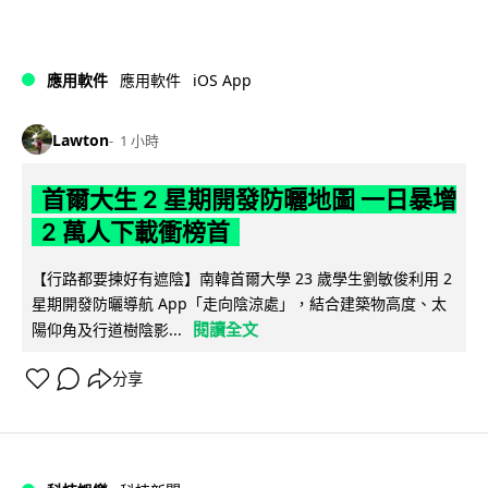
iOS App
應用軟件
應用軟件
Lawton
1 小時
首爾大生 2 星期開發防曬地圖 一日暴增
2 萬人下載衝榜首
【行路都要揀好有遮陰】南韓首爾大學 23 歲學生劉敏俊利用 2
星期開發防曬導航 App「走向陰涼處」，結合建築物高度、太
閱讀全文
陽仰角及行道樹陰影...
分享