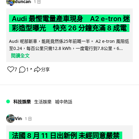
duncan
1 日
Audi 最慳電量產車現身 A2 e-tron 迷
彩造型曝光 快充 26 分鐘充滿 8 成電
Audi 呢部新車，能耗竟然係25年前嘅一半。 A2 e-tron 風阻低
至0.24，每百公里只需12.8 kWh，一度電行到7.8公里。6...
閱讀全文
7
1
分享
↗
科技娛樂
生活娛樂
城中熱話
Vin
1 日
法國 8 月 11 日出新例 未經同意嚴禁