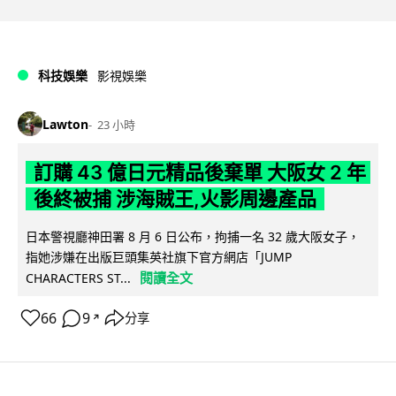
科技娛樂
影視娛樂
Lawton
23 小時
訂購 43 億日元精品後棄單 大阪女 2 年
後終被捕 涉海賊王,火影周邊產品
日本警視廳神田署 8 月 6 日公布，拘捕一名 32 歲大阪女子，
指她涉嫌在出版巨頭集英社旗下官方網店「JUMP
閱讀全文
CHARACTERS ST...
66
9
分享
↗