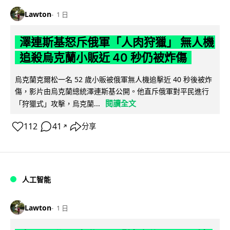
Lawton
1 日
澤連斯基怒斥俄軍「人肉狩獵」 無人機
追殺烏克蘭小販近 40 秒仍被炸傷
烏克蘭克爾松一名 52 歲小販被俄軍無人機追擊近 40 秒後被炸
傷，影片由烏克蘭總統澤連斯基公開。他直斥俄軍對平民進行
閱讀全文
「狩獵式」攻擊，烏克蘭...
112
41
分享
↗
人工智能
Lawton
1 日