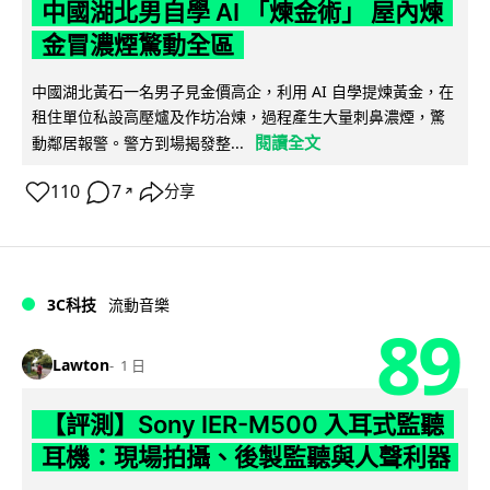
中國湖北男自學 AI 「煉金術」 屋內煉
金冒濃煙驚動全區
中國湖北黃石一名男子見金價高企，利用 AI 自學提煉黃金，在
租住單位私設高壓爐及作坊冶煉，過程產生大量刺鼻濃煙，驚
閱讀全文
動鄰居報警。警方到場揭發整...
110
7
分享
↗
3C科技
流動音樂
89
Lawton
1 日
【評測】Sony IER-M500 入耳式監聽
耳機：現場拍攝、後製監聽與人聲利器