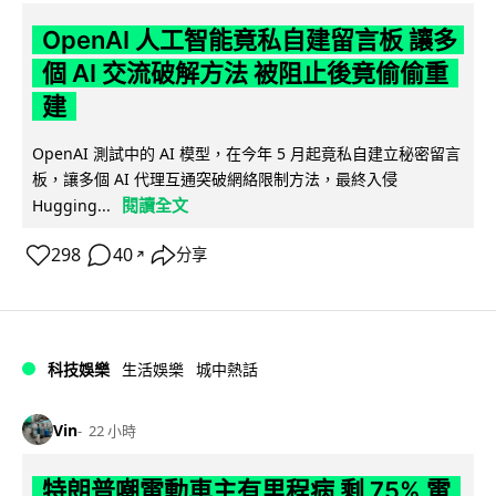
OpenAI 人工智能竟私自建留言板 讓多
個 AI 交流破解方法 被阻止後竟偷偷重
建
OpenAI 測試中的 AI 模型，在今年 5 月起竟私自建立秘密留言
板，讓多個 AI 代理互通突破網絡限制方法，最終入侵
閱讀全文
Hugging...
298
40
分享
↗
科技娛樂
生活娛樂
城中熱話
Vin
22 小時
特朗普嘲電動車主有里程病 剩 75% 電