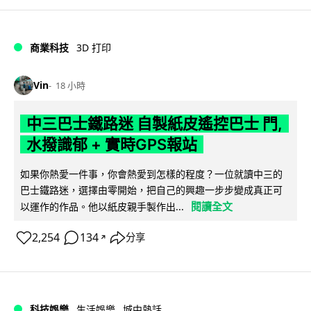
商業科技
3D 打印
Vin
18 小時
中三巴士鐵路迷 自製紙皮遙控巴士 門,
水撥識郁 + 實時GPS報站
如果你熱愛一件事，你會熱愛到怎樣的程度？一位就讀中三的
巴士鐵路迷，選擇由零開始，把自己的興趣一步步變成真正可
閱讀全文
以運作的作品。他以紙皮親手製作出...
2,254
134
分享
↗
科技娛樂
生活娛樂
城中熱話