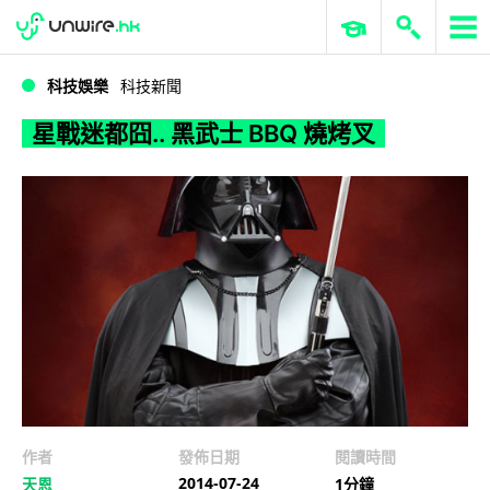
WWDC 2026
GenAI 與雲端科技專區
ERP 與商業 AI
星戰迷都囧.. 黑武士 BBQ 燒烤叉
科技娛樂
科技新聞
星戰迷都囧.. 黑武士 BBQ 燒烤叉
作者
發佈日期
閱讀時間
2014-07-24
天恩
1分鐘