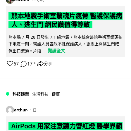
熊本地震手術室驚魂片瘋傳 醫護保護病
人、逃生門 網民讚值得尊敬
熊本縣 7 月 28 日發生 7.1 級地震，熊本綜合醫院手術室鏡頭拍
下地震一刻，醫護人員臨危不亂保護病人，更馬上開逃生門確
閱讀全文
保出口流通。片段...
67
17
分享
↗
科技娛樂
生活科技
健康
arthur
1 日
AirPods 用家注意聽力響紅燈 醫學界籲