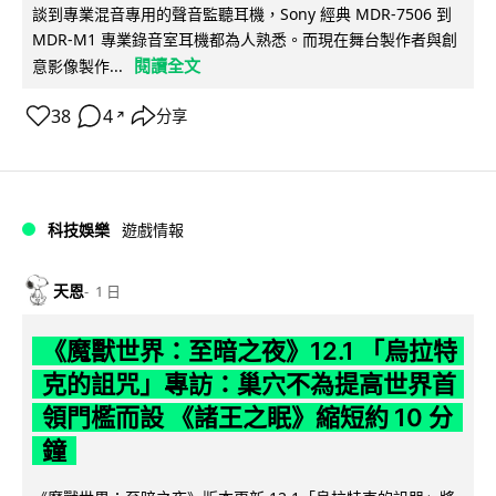
談到專業混音專用的聲音監聽耳機，Sony 經典 MDR-7506 到
MDR-M1 專業錄音室耳機都為人熟悉。而現在舞台製作者與創
閱讀全文
意影像製作...
38
4
分享
↗
科技娛樂
遊戲情報
天恩
1 日
《魔獸世界：至暗之夜》12.1 「烏拉特
克的詛咒」專訪：巢穴不為提高世界首
領門檻而設 《諸王之眠》縮短約 10 分
鐘