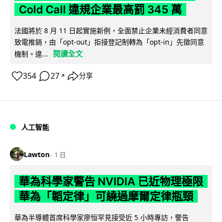
Cold Call 違規企業最高罰 345 萬
法國將於 8 月 11 日起實施新例，全面禁止企業未經消費者同意
致電推銷，由「opt-out」拒接登記制轉為「opt-in」先徵同意
閱讀全文
機制。違...
354
27
分享
↗
人工智能
Lawton
1 日
華為科學家警告 NVIDIA 已近物理極限
華為「韜定律」可繞過摩爾定律瓶頸
華為半導體首席科學家廖恒罕見接受近 5 小時專訪，警告