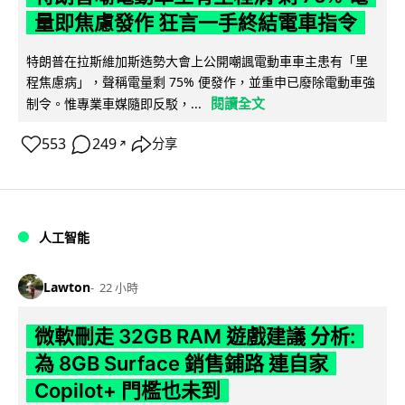
量即焦慮發作 狂言一手終結電車指令
特朗普在拉斯維加斯造勢大會上公開嘲諷電動車車主患有「里
程焦慮病」，聲稱電量剩 75% 便發作，並重申已廢除電動車強
閱讀全文
制令。惟專業車媒隨即反駁，...
553
249
分享
↗
人工智能
Lawton
22 小時
微軟刪走 32GB RAM 遊戲建議 分析:
為 8GB Surface 銷售鋪路 連自家
Copilot+ 門檻也未到