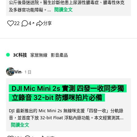
公斤後昏迷送院。醫生診斷他患上尿源性膿毒症、膿毒性休克
閱讀全文
及多器官功能障礙。...
22
4
分享
↗
3C科技
家居無線
影音產品
Vin
1 日
DJI Mic Mini 2s 實測 四發一收同步獨
立錄音 32-bit 防爆咪拍片必備
DJI 最新推出的 Mic Mini 2s 無線咪支援「四發一收」分軌錄
音，並首度下放 32-bit Float 浮點內錄功能。本文經實測其...
閱讀全文