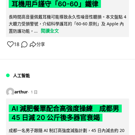
耳機用戶謹守「60-60」鐵律
長時間高音量佩戴耳機可能導致永久性噪音性聽損。本文盤點 4
大聽力受損警號，介紹科學護耳的「60-60 原則」及 Apple 內
閱讀全文
置防護功能，...
18
分享
人工智能
arthur
1 日
AI 減肥餐單配合高強度操練 成都男
45 日減 20 公斤後多器官衰竭
成都一名男子跟隨 AI 制訂高強度減脂計劃，45 日內減去約 20