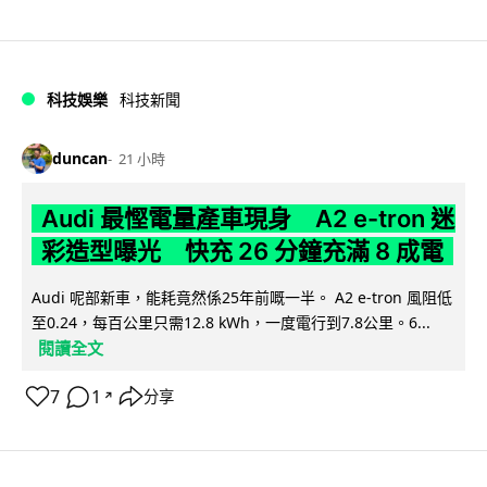
科技娛樂
科技新聞
duncan
21 小時
Audi 最慳電量產車現身 A2 e-tron 迷
彩造型曝光 快充 26 分鐘充滿 8 成電
Audi 呢部新車，能耗竟然係25年前嘅一半。 A2 e-tron 風阻低
至0.24，每百公里只需12.8 kWh，一度電行到7.8公里。6...
閱讀全文
7
1
分享
↗