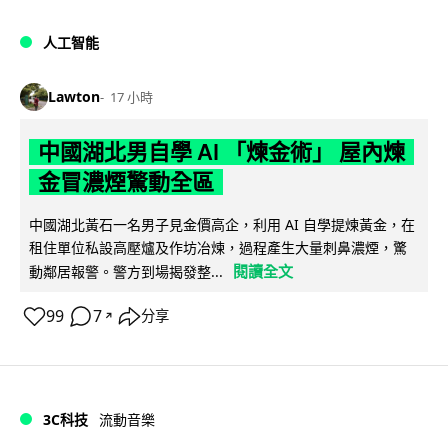
人工智能
Lawton
17 小時
中國湖北男自學 AI 「煉金術」 屋內煉
金冒濃煙驚動全區
中國湖北黃石一名男子見金價高企，利用 AI 自學提煉黃金，在
租住單位私設高壓爐及作坊冶煉，過程產生大量刺鼻濃煙，驚
閱讀全文
動鄰居報警。警方到場揭發整...
99
7
分享
↗
3C科技
流動音樂