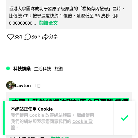
香港大學團隊成功研發原子級厚度的「模擬存內搜尋」晶片，
比傳統 CPU 搜尋速度快約 1 億倍，延遲低至 36 皮秒（即
閱讀全文
0.00000000...
381
86
分享
↗
科技娛樂
生活科技
旅遊
Lawton
1 日
中國大陸航線燃油附加費今日再降 連續
本網站正使用 Cookie
3 個月下調
我們使用 Cookie 改善網站體驗。 繼續使用
我們的網站即表示您同意我們的
Cookie 政
【中國大陸連續 3 個月減附加費，相反香港不斷加價】中國大
策
。
陸多家航空公司自 8 月 5 日起再度下調內陸航線燃油附加費，