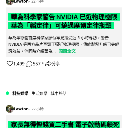
Lawton
22 小時
華為科學家警告 NVIDIA 已近物理極限
華為「韜定律」可繞過摩爾定律瓶頸
華為半導體首席科學家廖恒罕見接受近 5 小時專訪，警告
NVIDIA 等西方晶片巨頭正逼近物理極限，傳統製程升級已失經
閱讀全文
濟效益。他同時介紹華為...
1,499
557
分享
↗
科技娛樂
生活娛樂
城中熱話
Lawton
22 小時
家長無得慳錢買二手書 電子啟動碼鎖死