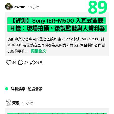
89
Lawton
18 小時
【評測】Sony IER-M500 入耳式監聽
耳機：現場拍攝、後製監聽與人聲利器
談到專業混音專用的聲音監聽耳機，Sony 經典 MDR-7506 到
MDR-M1 專業錄音室耳機都為人熟悉。而現在舞台製作者與創
閱讀全文
意影像製作...
34
2
分享
↗
科技娛樂
遊戲情報
天恩
18 小時