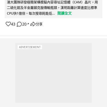
港大團隊研發極簡架構模擬內容尋址記憶體（CAM）晶片，用
二硫化鉬及半金屬銻克服傳輸瓶頸，漢明距離計算速度比標準
閱讀全文
CPU快1億倍，每次搜尋耗能低...
43
20
分享
↗
ADVERTISEMENT