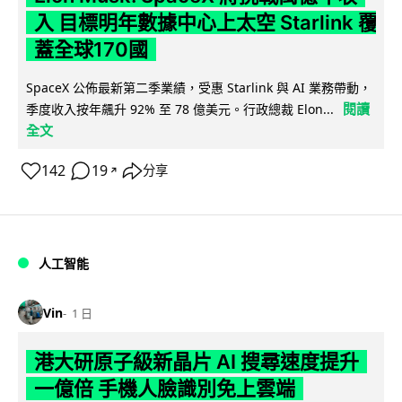
入 目標明年數據中心上太空 Starlink 覆
蓋全球170國
SpaceX 公佈最新第二季業績，受惠 Starlink 與 AI 業務帶動，
閱讀
季度收入按年飆升 92% 至 78 億美元。行政總裁 Elon...
全文
142
19
分享
↗
人工智能
Vin
1 日
港大研原子級新晶片 AI 搜尋速度提升
一億倍 手機人臉識別免上雲端