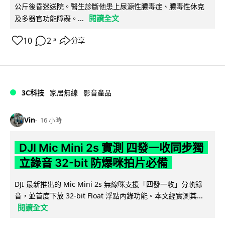
公斤後昏迷送院。醫生診斷他患上尿源性膿毒症、膿毒性休克
閱讀全文
及多器官功能障礙。...
10
2
分享
↗
3C科技
家居無線
影音產品
Vin
16 小時
DJI Mic Mini 2s 實測 四發一收同步獨
立錄音 32-bit 防爆咪拍片必備
DJI 最新推出的 Mic Mini 2s 無線咪支援「四發一收」分軌錄
音，並首度下放 32-bit Float 浮點內錄功能。本文經實測其...
閱讀全文