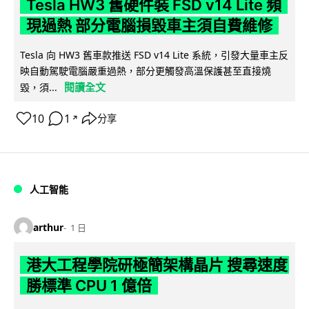
Tesla HW3 舊硬件裝 FSD v14 Lite 頻
現過熱 部分電腦損毀車主須自費維修
Tesla 向 HW3 舊車款推送 FSD v14 Lite 系統，引發大量車主反
映自動駕駛電腦嚴重過熱，部分更觸發高溫保護甚至直接燒
閱讀全文
毀，須...
10
1
分享
↗
人工智能
arthur
1 日
港大工程學院研極簡架構晶片 搜尋速度
勝標準 CPU 1 億倍