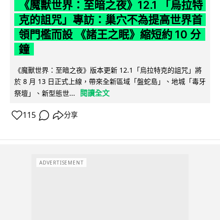
《魔獸世界：至暗之夜》12.1 「烏拉特
克的詛咒」專訪：巢穴不為提高世界首
領門檻而設 《諸王之眠》縮短約 10 分
鐘
《魔獸世界：至暗之夜》版本更新 12.1「烏拉特克的詛咒」將
於 8 月 13 日正式上線，帶來全新區域「盤蛇島」、地城「毒牙
閱讀全文
祭壇」、新型態世...
115
分享
ADVERTISEMENT