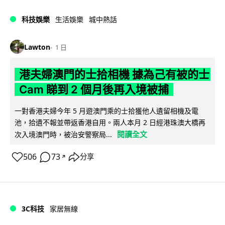
科技娛樂
生活娛樂
城中熱話
Lawton
1 日
港夫婦澳門的士拾相機 據為己有被的士
Cam 睇到 2 個月後再入境被捕
一對香港夫婦今年 5 月遊澳門乘的士拾獲他人遺留相機及電
池，拾遺不報並帶返香港自用。兩人本月 2 日經港珠澳大橋再
閱讀全文
次入境澳門時，被治安警察局...
506
73
分享
↗
3C科技
家居無線