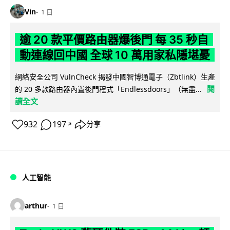
Vin
1 日
逾 20 款平價路由器爆後門 每 35 秒自
動連線回中國 全球 10 萬用家私隱堪憂
網絡安全公司 VulnCheck 揭發中國智博通電子（Zbtlink）生產
閱
的 20 多款路由器內置後門程式「Endlessdoors」（無盡...
讀全文
932
197
分享
↗
人工智能
arthur
1 日