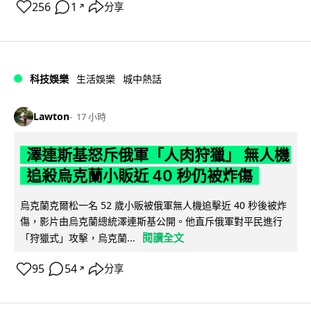
256
1
分享
↗
科技娛樂
生活娛樂
城中熱話
Lawton
17 小時
澤連斯基怒斥俄軍「人肉狩獵」 無人機
追殺烏克蘭小販近 40 秒仍被炸傷
烏克蘭克爾松一名 52 歲小販被俄軍無人機追擊近 40 秒後被炸
傷，影片由烏克蘭總統澤連斯基公開。他直斥俄軍對平民進行
閱讀全文
「狩獵式」攻擊，烏克蘭...
95
54
分享
↗