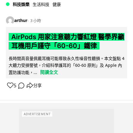
科技娛樂
生活科技
健康
arthur
3 小時
AirPods 用家注意聽力響紅燈 醫學界籲
耳機用戶謹守「60-60」鐵律
長時間高音量佩戴耳機可能導致永久性噪音性聽損。本文盤點 4
大聽力受損警號，介紹科學護耳的「60-60 原則」及 Apple 內
閱讀全文
置防護功能，...
5
分享
ADVERTISEMENT