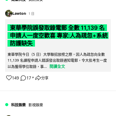
Lawton
1 日
東華學院誤發取錄電郵 全數 11,139 名
申請人一度空歡喜 專家:人為疏忽+系統
防護缺失
東華學院今日（5 日）大學聯招放榜之際，因人為疏忽向全數
11,139 名課程申請人錯誤發出取錄通知電郵，令大批考生一度
閱讀全文
以為獲得學位取錄，事...
149
17
分享
↗
科技娛樂
影視娛樂