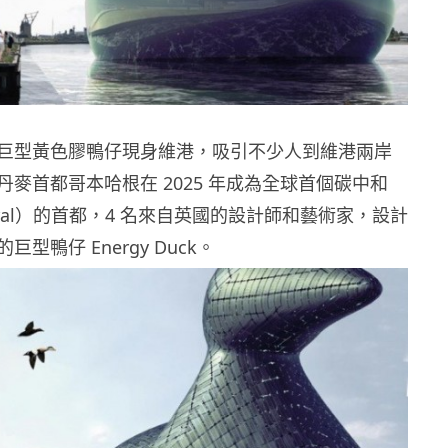
巨型黃色膠鴨仔現身維港，吸引不少人到維港兩岸
麥首都哥本哈根在 2025 年成為全球首個碳中和
etural）的首都，4 名來自英國的設計師和藝術家，設計
型鴨仔 Energy Duck。