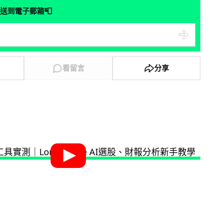
📮
送到電子郵箱
看留言
分享