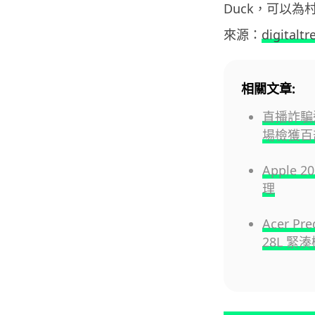
Duck，可以
來源：
digitaltr
相關文章:
直播詐騙
場檢獲百
Apple
理
Acer P
28L 緊湊