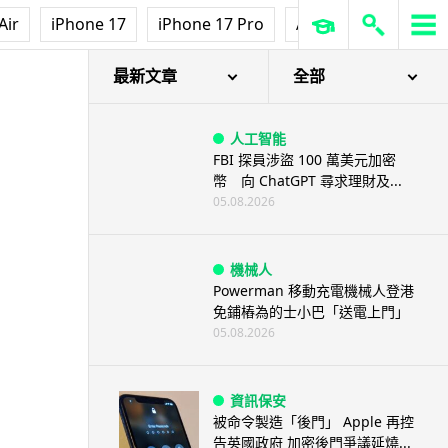
Air
iPhone 17
iPhone 17 Pro
AirPods Pro 3
Ap
最新文章
全部
人工智能
FBI 探員涉盜 100 萬美元加密
幣 向 ChatGPT 尋求理財及...
05.08.2026
機械人
Powerman 移動充電機械人登港
免鋪樁為的士小巴「送電上門」
05.08.2026
資訊保安
被命令製造「後門」 Apple 再控
告英國政府 加密後門爭議延燒...