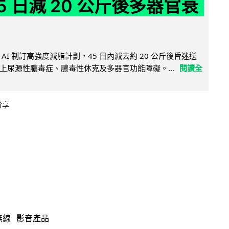
5 日減 20 公斤後多器官衰
AI 制訂高強度減脂計劃，45 日內減去約 20 公斤後昏迷送
上尿源性膿毒症、膿毒性休克及多器官功能障礙。...
閱讀全
分享
無線
影音產品