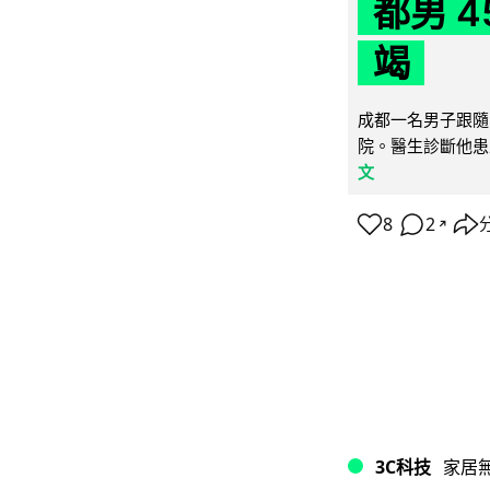
都男 4
竭
成都一名男子跟隨 
院。醫生診斷他患
文
8
2
↗
3C科技
家居