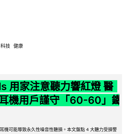
活科技
健康
ods 用家注意聽力響紅燈 醫
耳機用戶謹守「60-60」鐵
耳機可能導致永久性噪音性聽損。本文盤點 4 大聽力受損警