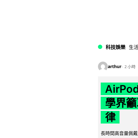
科技娛樂
生
arthur
2 小時
AirP
學界籲
律
長時間高音量佩戴