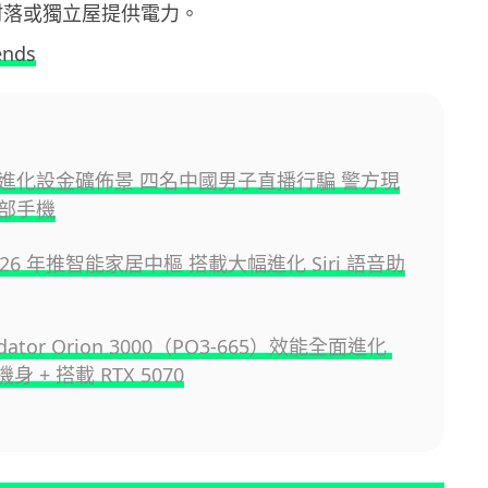
為村落或獨立屋提供電力。
ends
進化設金礦佈景 四名中國男子直播行騙 警方現
部手機
 2026 年推智能家居中樞 搭載大幅進化 Siri 語音助
redator Orion 3000（PO3-665）效能全面進化
機身 + 搭載 RTX 5070