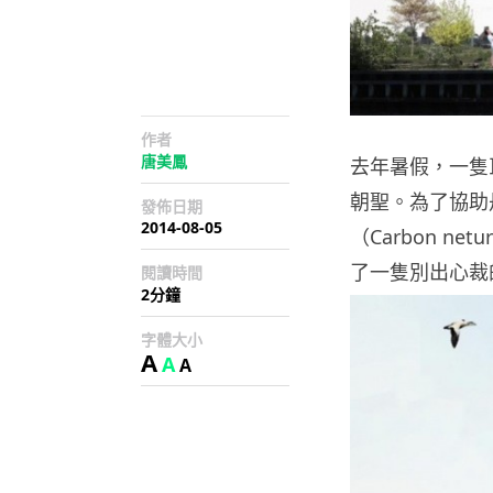
作者
唐美鳳
去年暑假，一隻
朝聖。為了協助丹
發佈日期
2014-08-05
（Carbon n
了一隻別出心裁的巨
閱讀時間
2分鐘
字體大小
A
A
A