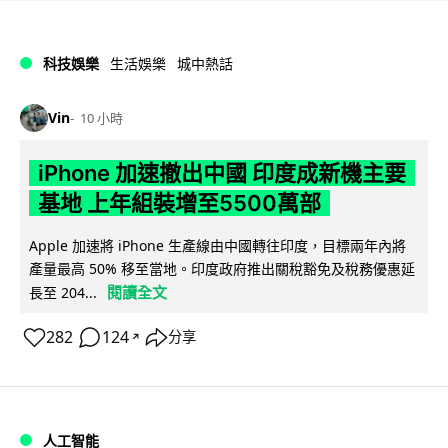
科技娛樂
生活娛樂
城中熱話
Vin
10 小時
iPhone 加速撤出中國 印度成新機主要
基地 上年組裝增至5500萬部
Apple 加速將 iPhone 生產線由中國轉往印度，目標兩年內將
產量最高 50% 移至當地。印度政府推出關稅豁免及稅務優惠延
閱讀全文
長至 204...
282
124
分享
↗
人工智能