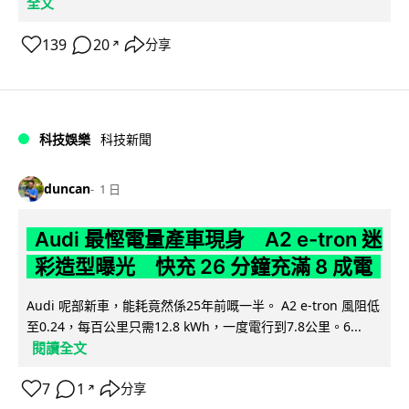
全文
139
20
分享
↗
科技娛樂
科技新聞
duncan
1 日
Audi 最慳電量產車現身 A2 e-tron 迷
彩造型曝光 快充 26 分鐘充滿 8 成電
Audi 呢部新車，能耗竟然係25年前嘅一半。 A2 e-tron 風阻低
至0.24，每百公里只需12.8 kWh，一度電行到7.8公里。6...
閱讀全文
7
1
分享
↗