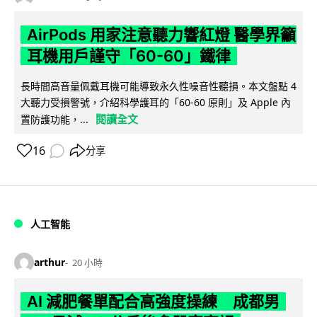
AirPods 用家注意聽力響紅燈 醫學界籲
耳機用戶謹守「60-60」鐵律
長時間高音量佩戴耳機可能導致永久性噪音性聽損。本文盤點 4
大聽力受損警號，介紹科學護耳的「60-60 原則」及 Apple 內
閱讀全文
置防護功能，...
16
分享
人工智能
arthur
20 小時
AI 減肥餐單配合高強度操練 成都男