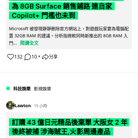
為 8GB Surface 銷售鋪路 連自家
Copilot+ 門檻也未到
Microsoft 被發現靜靜刪除官方網站上，對遊戲玩家要為電腦配
置 32GB RAM 的建議。分析指微軟同時新推出的 8GB RAM 入
閱讀全文
門...
132
10
分享
↗
科技娛樂
影視娛樂
Lawton
15 小時
訂購 43 億日元精品後棄單 大阪女 2 年
後終被捕 涉海賊王,火影周邊產品