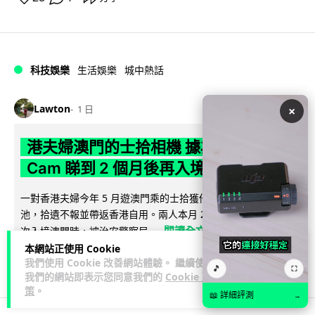
科技娛樂
生活娛樂
城中熱話
Lawton
1 日
×
港夫婦澳門的士拾相機 據為己有被的士
Cam 睇到 2 個月後再入境被捕
一對香港夫婦今年 5 月遊澳門乘的士拾獲他人遺留相機及電
池，拾遺不報並帶返香港自用。兩人本月 2 日經港珠澳大橋再
閱讀全文
次入境澳門時，被治安警察局...
本網站正使用 Cookie
539
75
分享
我們使用 Cookie 改善網站體驗。 繼續使用
↗
🎵
⛶
我們的網站即表示您同意我們的
Cookie 政
策
。
📖 詳細評測
→