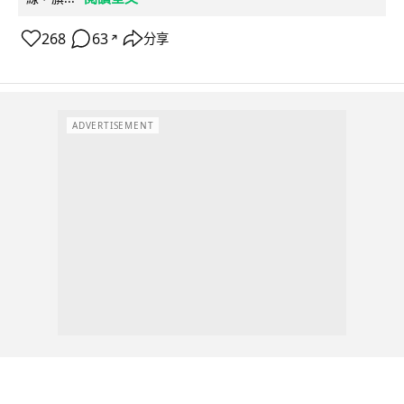
268
63
分享
↗
ADVERTISEMENT