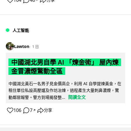
104
40
人工智能
Lawton
1 日
中國湖北男自學 AI 「煉金術」 屋內煉
金冒濃煙驚動全區
中國湖北黃石一名男子見金價高企，利用 AI 自學提煉黃金，在
租住單位私設高壓爐及作坊冶煉，過程產生大量刺鼻濃煙，驚
閱讀全文
動鄰居報警。警方到場揭發整...
106
7
分享
↗