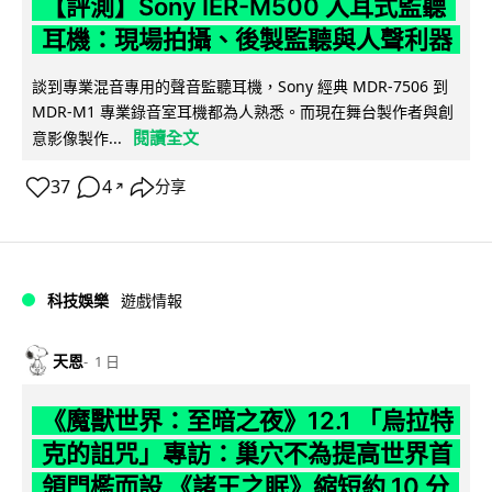
【評測】Sony IER-M500 入耳式監聽
耳機：現場拍攝、後製監聽與人聲利器
談到專業混音專用的聲音監聽耳機，Sony 經典 MDR-7506 到
MDR-M1 專業錄音室耳機都為人熟悉。而現在舞台製作者與創
閱讀全文
意影像製作...
37
4
分享
↗
科技娛樂
遊戲情報
天恩
1 日
《魔獸世界：至暗之夜》12.1 「烏拉特
克的詛咒」專訪：巢穴不為提高世界首
領門檻而設 《諸王之眠》縮短約 10 分