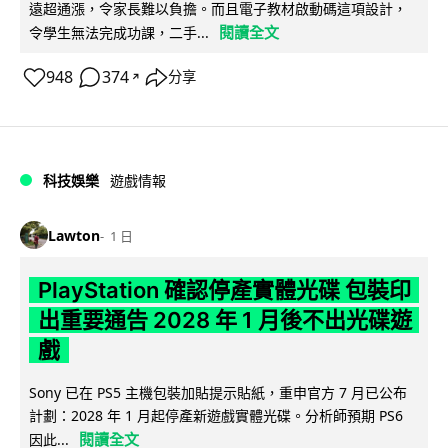
遠超通漲，令家長難以負擔。而且電子教材啟動碼這項設計，
閱讀全文
令學生無法完成功課，二手...
948
374
分享
↗
科技娛樂
遊戲情報
Lawton
1 日
PlayStation 確認停產實體光碟 包裝印
出重要通告 2028 年 1 月後不出光碟遊
戲
Sony 已在 PS5 主機包裝加貼提示貼紙，重申官方 7 月已公布
計劃：2028 年 1 月起停產新遊戲實體光碟。分析師預期 PS6
閱讀全文
因此...