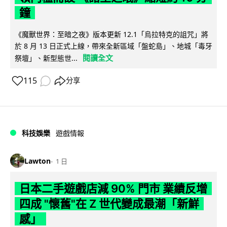
鐘
《魔獸世界：至暗之夜》版本更新 12.1「烏拉特克的詛咒」將
於 8 月 13 日正式上線，帶來全新區域「盤蛇島」、地城「毒牙
閱讀全文
祭壇」、新型態世...
115
分享
科技娛樂
遊戲情報
Lawton
1 日
日本二手遊戲店減 90% 門市 業績反增
四成 "懷舊"在 Z 世代變成最潮「新鮮
感」