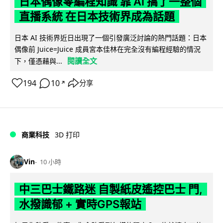
日本偶像零編程知識 靠 AI 搞了一整個
直播系統 在日本技術界成為話題
日本 AI 技術界近日出現了一個引發廣泛討論的熱門話題：日本
偶像前 Juice=Juice 成員宮本佳林在完全沒有編程經驗的情況
閱讀全文
下，僅憑藉與...
194
10
分享
↗
商業科技
3D 打印
Vin
10 小時
中三巴士鐵路迷 自製紙皮遙控巴士 門,
水撥識郁 + 實時GPS報站