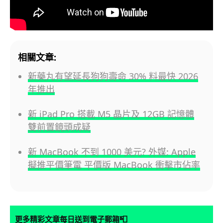
相關文章:
新藥丸有望延長狗狗壽命 30% 料最快 2026
年推出
新 iPad Pro 搭載 M5 晶片及 12GB 記憶體
雙前置鏡頭成疑
新 MacBook 不到 1000 美元? 外媒: Apple
擬推平價筆電 平價版 MacBook 衝擊市佔率
📮
更多精彩文章每日送到電子郵箱