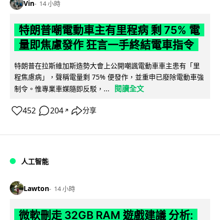
Vin
14 小時
特朗普嘲電動車主有里程病 剩 75% 電
量即焦慮發作 狂言一手終結電車指令
特朗普在拉斯維加斯造勢大會上公開嘲諷電動車車主患有「里
程焦慮病」，聲稱電量剩 75% 便發作，並重申已廢除電動車強
閱讀全文
制令。惟專業車媒隨即反駁，...
452
204
分享
↗
人工智能
Lawton
14 小時
微軟刪走 32GB RAM 遊戲建議 分析: