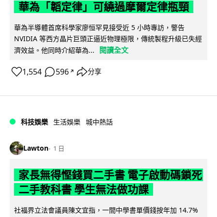
華為「韜定律」可繞過摩爾定律瓶頸
華為半導體首席科學家廖恒罕見接受近 5 小時專訪，警告
NVIDIA 等西方晶片巨頭正逼近物理極限，傳統製程升級已失經
閱讀全文
濟效益。他同時介紹華為...
1,554
596
分享
↗
科技娛樂
生活娛樂
城中熱話
Lawton
1 日
家長無得慳錢買二手書 電子啟動碼鎖死
二手教科書 學生無法做功課
社福界立法會議員陳文宜指，一間中學書單價錢按年加 14.7%