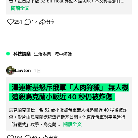
音，並首度下放 32-bit Float 浮點內錄功能。本文經實測其...
閱讀全文
251
1
分享
↗
科技娛樂
生活娛樂
城中熱話
Lawton
1 日
澤連斯基怒斥俄軍「人肉狩獵」 無人機
追殺烏克蘭小販近 40 秒仍被炸傷
烏克蘭克爾松一名 52 歲小販被俄軍無人機追擊近 40 秒後被炸
傷，影片由烏克蘭總統澤連斯基公開。他直斥俄軍對平民進行
閱讀全文
「狩獵式」攻擊，烏克蘭...
分享
↗