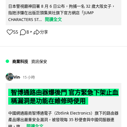
日本警視廳神田署 8 月 6 日公布，拘捕一名 32 歲大阪女子，
指她涉嫌在出版巨頭集英社旗下官方網店「JUMP
閱讀全文
CHARACTERS ST...
55
8
分享
↗
商業科技
資訊保安
Vin
15 小時
智博通路由器爆後門 官方緊急下架止血
稱漏洞是功能在維修時使用
中國網通廠商智博通電子（Zbtlink Electronics）旗下的路由器
產品爆出嚴重安全漏洞，被發現每 35 秒便會與中國伺服器連
閱讀全文
線，旗...