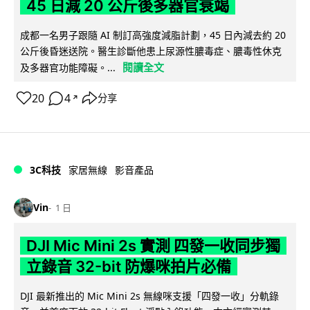
45 日減 20 公斤後多器官衰竭
成都一名男子跟隨 AI 制訂高強度減脂計劃，45 日內減去約 20
公斤後昏迷送院。醫生診斷他患上尿源性膿毒症、膿毒性休克
閱讀全文
及多器官功能障礙。...
20
4
分享
↗
3C科技
家居無線
影音產品
Vin
1 日
DJI Mic Mini 2s 實測 四發一收同步獨
立錄音 32-bit 防爆咪拍片必備
DJI 最新推出的 Mic Mini 2s 無線咪支援「四發一收」分軌錄