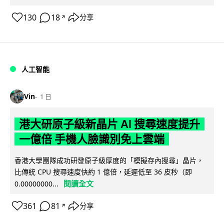
130
18
分享
↗
人工智能
Vin
1 日
港大研原子級新晶片 AI 搜尋速度提升
一億倍 手機人臉識別免上雲端
香港大學團隊成功研發原子級厚度的「模擬存內搜尋」晶片，
比傳統 CPU 搜尋速度快約 1 億倍，延遲低至 36 皮秒（即
閱讀全文
0.00000000...
361
81
分享
↗