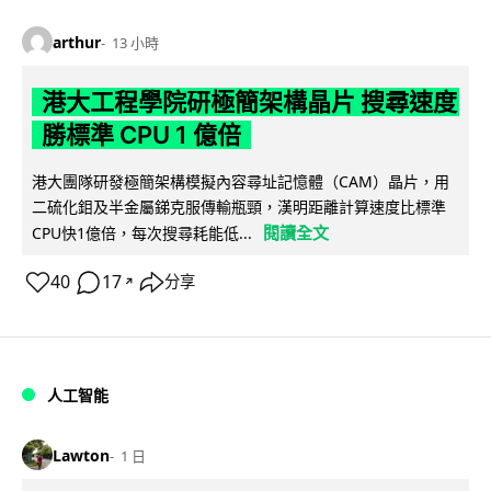
arthur
13 小時
港大工程學院研極簡架構晶片 搜尋速度
勝標準 CPU 1 億倍
港大團隊研發極簡架構模擬內容尋址記憶體（CAM）晶片，用
二硫化鉬及半金屬銻克服傳輸瓶頸，漢明距離計算速度比標準
閱讀全文
CPU快1億倍，每次搜尋耗能低...
40
17
分享
↗
人工智能
Lawton
1 日