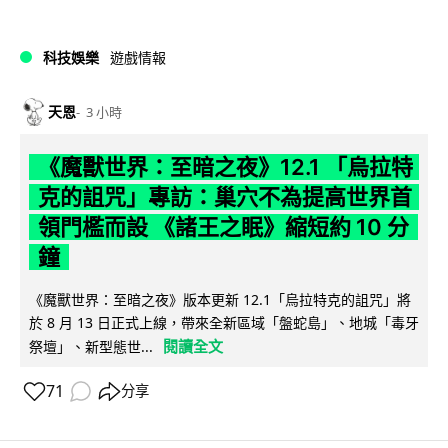
科技娛樂
遊戲情報
天恩
3 小時
《魔獸世界：至暗之夜》12.1 「烏拉特
克的詛咒」專訪：巢穴不為提高世界首
領門檻而設 《諸王之眠》縮短約 10 分
鐘
《魔獸世界：至暗之夜》版本更新 12.1「烏拉特克的詛咒」將
於 8 月 13 日正式上線，帶來全新區域「盤蛇島」、地城「毒牙
閱讀全文
祭壇」、新型態世...
71
分享