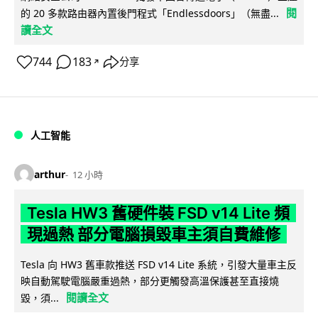
閱
的 20 多款路由器內置後門程式「Endlessdoors」（無盡...
讀全文
744
183
分享
↗
人工智能
arthur
12 小時
Tesla HW3 舊硬件裝 FSD v14 Lite 頻
現過熱 部分電腦損毀車主須自費維修
Tesla 向 HW3 舊車款推送 FSD v14 Lite 系統，引發大量車主反
映自動駕駛電腦嚴重過熱，部分更觸發高溫保護甚至直接燒
閱讀全文
毀，須...