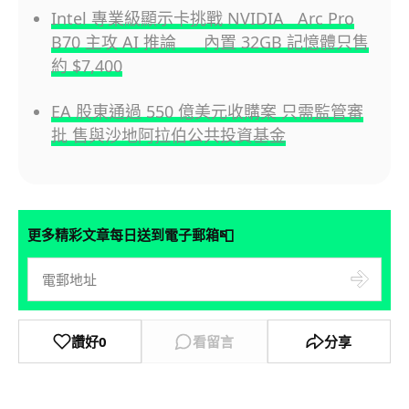
Intel 專業級顯示卡挑戰 NVIDIA Arc Pro
B70 主攻 AI 推論 內置 32GB 記憶體只售
約 $7,400
EA 股東通過 550 億美元收購案 只需監管審
批 售與沙地阿拉伯公共投資基金
📮
更多精彩文章每日送到電子郵箱
讚好
0
看留言
分享