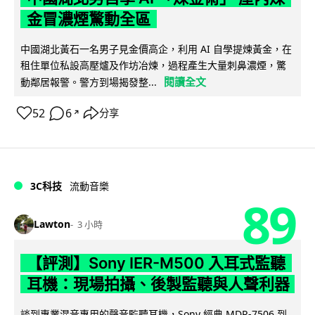
金冒濃煙驚動全區
中國湖北黃石一名男子見金價高企，利用 AI 自學提煉黃金，在
租住單位私設高壓爐及作坊冶煉，過程產生大量刺鼻濃煙，驚
閱讀全文
動鄰居報警。警方到場揭發整...
52
6
分享
↗
3C科技
流動音樂
89
Lawton
3 小時
【評測】Sony IER-M500 入耳式監聽
耳機：現場拍攝、後製監聽與人聲利器
談到專業混音專用的聲音監聽耳機，Sony 經典 MDR-7506 到