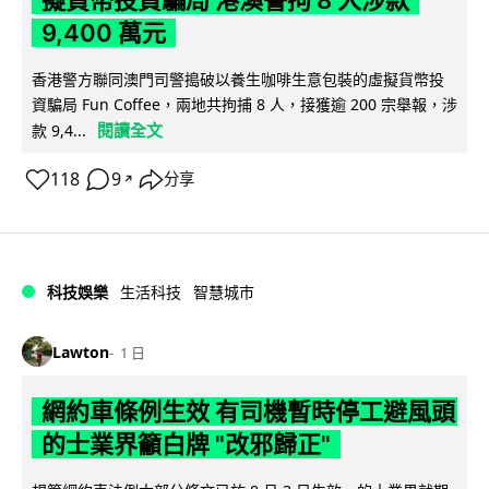
擬貨幣投資騙局 港澳警拘 8 人涉款
9,400 萬元
香港警方聯同澳門司警搗破以養生咖啡生意包裝的虛擬貨幣投
資騙局 Fun Coffee，兩地共拘捕 8 人，接獲逾 200 宗舉報，涉
閱讀全文
款 9,4...
118
9
分享
↗
科技娛樂
生活科技
智慧城市
Lawton
1 日
網約車條例生效 有司機暫時停工避風頭
的士業界籲白牌 "改邪歸正"