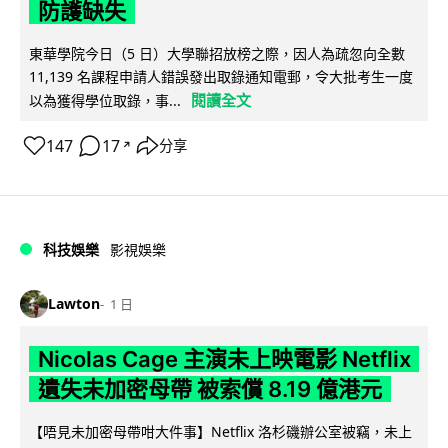
防護缺失
東華學院今日（5 日）大學聯招放榜之際，因人為疏忽向全數
11,139 名課程申請人錯誤發出取錄通知電郵，令大批考生一度
閱讀全文
以為獲得學位取錄，事...
147
17
分享
↗
科技娛樂
影視娛樂
Lawton
1 日
Nicolas Cage 主演未上映電影 Netflix
遺失未加密母帶 被索償 8.19 億港元
【唔見未加密母帶咁大件事】Netflix 洛杉磯辦公室被竊，未上