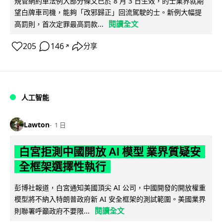
規管網約車法例大部分條文已於 8 月 3 日生效，的士業界就期
望白牌車司機，能夠「改邪歸正」回流駕駛的士。新例大幅提
閱讀全文
高罰則，首次定罪最高罰款...
205
146
分享
↗
人工智能
Lawton
1 日
白宮拒測中國開放 AI 模型 業界質疑安
全框架選擇性執行
彭博社報道，白宮通知美國頂尖 AI 公司，中國開發的開放權重
模型將不納入特朗普政府新 AI 安全框架的測試範圍。美國業界
閱讀全文
則聯署呼籲政府不要限...