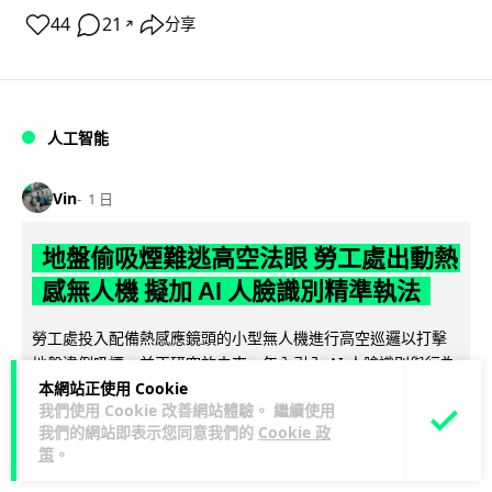
44
21
分享
↗
人工智能
Vin
1 日
地盤偷吸煙難逃高空法眼 勞工處出動熱
感無人機 擬加 AI 人臉識別精準執法
勞工處投入配備熱感應鏡頭的小型無人機進行高空巡邏以打擊
地盤違例吸煙，並正研究於未來一年內引入 AI 人臉識別與行為
本網站正使用 Cookie
閱讀全文
分析功能，結合三大技術進一...
我們使用 Cookie 改善網站體驗。 繼續使用
我們的網站即表示您同意我們的
Cookie 政
246
56
分享
↗
策
。