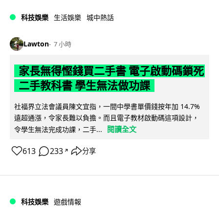
科技娛樂
生活娛樂
城中熱話
Lawton
7 小時
家長無得慳錢買二手書 電子啟動碼鎖死
二手教科書 學生無法做功課
社福界立法會議員陳文宜指，一間中學書單價錢按年加 14.7%
遠超通漲，令家長難以負擔。而且電子教材啟動碼這項設計，
閱讀全文
令學生無法完成功課，二手...
613
233
分享
↗
科技娛樂
遊戲情報