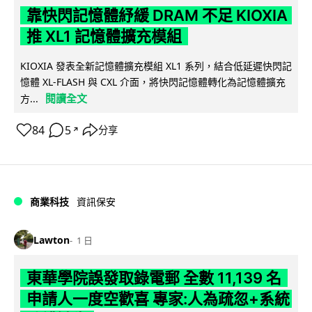
靠快閃記憶體紓緩 DRAM 不足 KIOXIA
推 XL1 記憶體擴充模組
KIOXIA 發表全新記憶體擴充模組 XL1 系列，結合低延遲快閃記
憶體 XL-FLASH 與 CXL 介面，將快閃記憶體轉化為記憶體擴充
閱讀全文
方...
84
5
分享
↗
商業科技
資訊保安
Lawton
1 日
東華學院誤發取錄電郵 全數 11,139 名
申請人一度空歡喜 專家:人為疏忽+系統