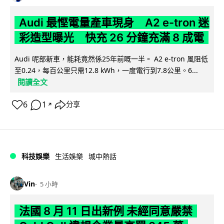
Audi 最慳電量產車現身 A2 e-tron 迷
彩造型曝光 快充 26 分鐘充滿 8 成電
Audi 呢部新車，能耗竟然係25年前嘅一半。 A2 e-tron 風阻低
至0.24，每百公里只需12.8 kWh，一度電行到7.8公里。6...
閱讀全文
6
1
分享
↗
科技娛樂
生活娛樂
城中熱話
Vin
5 小時
法國 8 月 11 日出新例 未經同意嚴禁