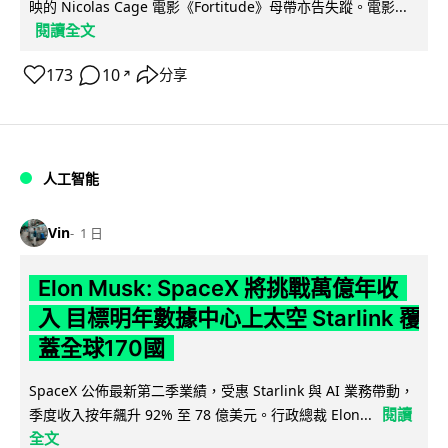
映的 Nicolas Cage 電影《Fortitude》母帶亦告失蹤。電影...
閱讀全文
173
10
分享
↗
人工智能
Vin
1 日
Elon Musk: SpaceX 將挑戰萬億年收
入 目標明年數據中心上太空 Starlink 覆
蓋全球170國
SpaceX 公佈最新第二季業績，受惠 Starlink 與 AI 業務帶動，
閱讀
季度收入按年飆升 92% 至 78 億美元。行政總裁 Elon...
全文