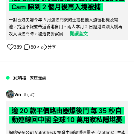
Cam 睇到 2 個月後再入境被捕
一對香港夫婦今年 5 月遊澳門乘的士拾獲他人遺留相機及電
池，拾遺不報並帶返香港自用。兩人本月 2 日經港珠澳大橋再
閱讀全文
次入境澳門時，被治安警察局...
389
60
分享
↗
3C科技
家居無線
Vin
8 小時
逾 20 款平價路由器爆後門 每 35 秒自
動連線回中國 全球 10 萬用家私隱堪憂
網絡安全公司 VulnCheck 揭發中國智博通電子（Zbtlink）生產