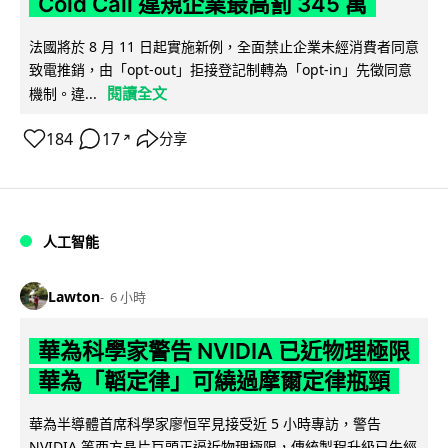
Cold Call 違規企業最高罰 345 萬
法國將於 8 月 11 日起實施新例，全面禁止企業未經消費者同意
致電推銷，由「opt-out」拒接登記制轉為「opt-in」先徵同意
閱讀全文
機制。違...
184
17
分享
↗
人工智能
Lawton
6 小時
華為科學家警告 NVIDIA 已近物理極限
華為「韜定律」可繞過摩爾定律瓶頸
華為半導體首席科學家廖恒罕見接受近 5 小時專訪，警告
NVIDIA 等西方晶片巨頭正逼近物理極限，傳統製程升級已失經