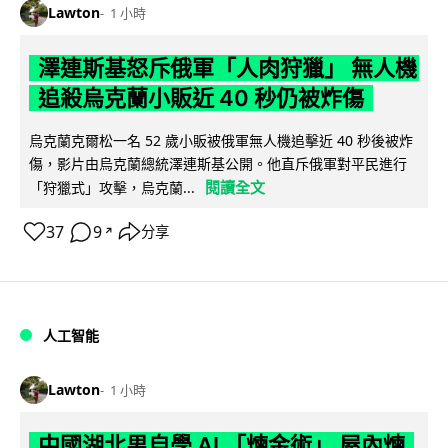
Lawton
1 小時
澤連斯基怒斥俄軍「人肉狩獵」 無人機
追殺烏克蘭小販近 40 秒仍被炸傷
烏克蘭克爾松一名 52 歲小販被俄軍無人機追擊近 40 秒後被炸
傷，影片由烏克蘭總統澤連斯基公開。他直斥俄軍對平民進行
閱讀全文
「狩獵式」攻擊，烏克蘭...
37
9
分享
↗
人工智能
Lawton
1 小時
中國湖北男自學 AI 「煉金術」 屋內煉