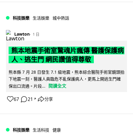
科技娛樂
生活娛樂
城中熱話
Lawton
1 日
熊本地震手術室驚魂片瘋傳 醫護保護病
人、逃生門 網民讚值得尊敬
熊本縣 7 月 28 日發生 7.1 級地震，熊本綜合醫院手術室鏡頭拍
下地震一刻，醫護人員臨危不亂保護病人，更馬上開逃生門確
閱讀全文
保出口流通。片段...
67
21
分享
↗
科技娛樂
生活科技
健康