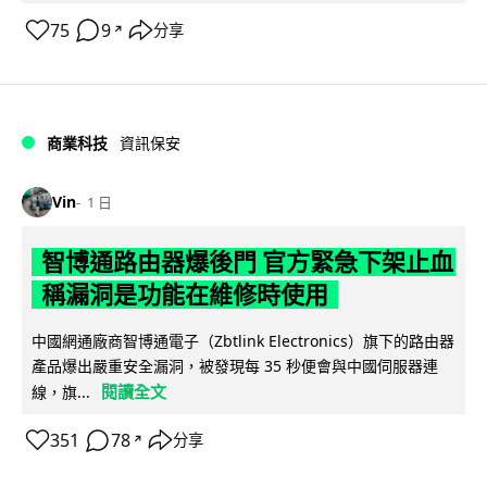
75
9
分享
↗
商業科技
資訊保安
Vin
1 日
智博通路由器爆後門 官方緊急下架止血
稱漏洞是功能在維修時使用
中國網通廠商智博通電子（Zbtlink Electronics）旗下的路由器
產品爆出嚴重安全漏洞，被發現每 35 秒便會與中國伺服器連
閱讀全文
線，旗...
351
78
分享
↗