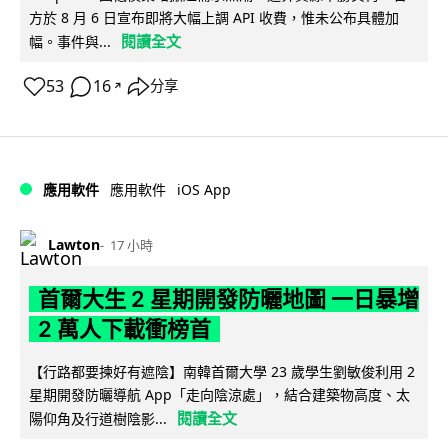
方於 8 月 6 日宣布即將大幅上調 API 收費，惟未公布具體加
閱讀全文
幅。事件與...
53
16
分享
↗
iOS App
應用軟件
應用軟件
Lawton
17 小時
首爾大生 2 星期開發防曬地圖 一日暴增
2 萬人下載衝榜首
【行路都要揀好有遮陰】南韓首爾大學 23 歲學生劉敏俊利用 2
星期開發防曬導航 App「走向陰涼處」，結合建築物高度、太
閱讀全文
陽仰角及行道樹陰影...