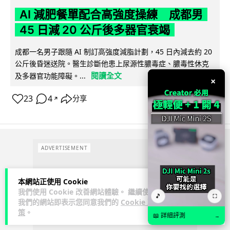
AI 減肥餐單配合高強度操練 成都男
45 日減 20 公斤後多器官衰竭
成都一名男子跟隨 AI 制訂高強度減脂計劃，45 日內減去約 20
公斤後昏迷送院。醫生診斷他患上尿源性膿毒症、膿毒性休克
閱讀全文
及多器官功能障礙。...
×
23
4
分享
↗
ADVERTISEMENT
本網站正使用 Cookie
我們使用 Cookie 改善網站體驗。 繼續使用
🎵
⛶
我們的網站即表示您同意我們的
Cookie 政
策
。
📖 詳細評測
→