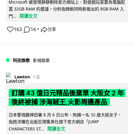
Microsoft 被發現靜靜刪除官方網站上，對遊戲玩家要為電腦配
置 32GB RAM 的建議。分析指微軟同時新推出的 8GB RAM 入
閱讀全文
門...
163
16
分享
↗
科技娛樂
影視娛樂
Lawton
1 日
訂購 43 億日元精品後棄單 大阪女 2 年
後終被捕 涉海賊王,火影周邊產品
日本警視廳神田署 8 月 6 日公布，拘捕一名 32 歲大阪女子，
指她涉嫌在出版巨頭集英社旗下官方網店「JUMP
閱讀全文
CHARACTERS ST...