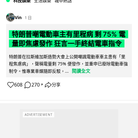
科技娛樂
生活娛樂
城中熱話
Vin
1 日
特朗普嘲電動車主有里程病 剩 75% 電
量即焦慮發作 狂言一手終結電車指令
特朗普在拉斯維加斯造勢大會上公開嘲諷電動車車主患有「里
程焦慮病」，聲稱電量剩 75% 便發作，並重申已廢除電動車強
閱讀全文
制令。惟專業車媒隨即反駁，...
608
270
分享
↗
ADVERTISEMENT