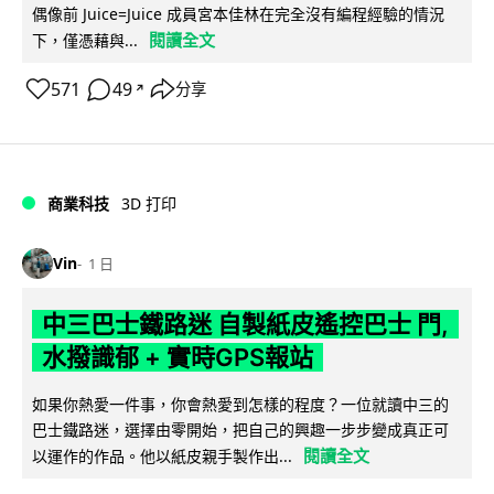
偶像前 Juice=Juice 成員宮本佳林在完全沒有編程經驗的情況
閱讀全文
下，僅憑藉與...
571
49
分享
↗
商業科技
3D 打印
Vin
1 日
中三巴士鐵路迷 自製紙皮遙控巴士 門,
水撥識郁 + 實時GPS報站
如果你熱愛一件事，你會熱愛到怎樣的程度？一位就讀中三的
巴士鐵路迷，選擇由零開始，把自己的興趣一步步變成真正可
閱讀全文
以運作的作品。他以紙皮親手製作出...