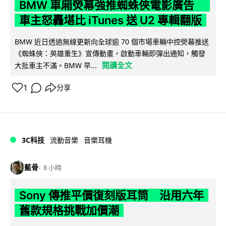
BMW 車廂熒幕強推蜘蛛俠電影廣告
車主怒轟堪比 iTunes 送 U2 專輯翻版
BMW 近日透過無線更新向全球逾 70 個市場車輛中控熒幕推送
《蜘蛛俠：英雄重生》宣傳動畫，啟動車輛即彈出通知，觸發
閱讀全文
大批車主不滿。BMW 早...
1
分享
3C科技
流動音樂
音樂耳機
藍骨
8 小時
Sony 傳推平價復刻版耳筒 沿用六年
舊款規格挑戰加價潮