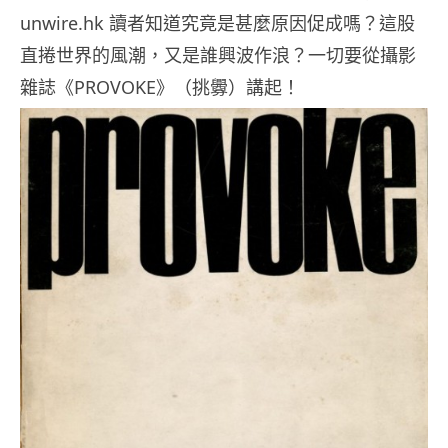
unwire.hk 讀者知道究竟是甚麼原因促成嗎？這股
直捲世界的風潮，又是誰興波作浪？一切要從攝影
雜誌《PROVOKE》（挑釁）講起！