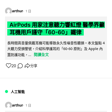
arthur
1 日
AirPods 用家注意聽力響紅燈 醫學界籲
耳機用戶謹守「60-60」鐵律
長時間高音量佩戴耳機可能導致永久性噪音性聽損。本文盤點 4
大聽力受損警號，介紹科學護耳的「60-60 原則」及 Apple 內
閱讀全文
置防護功能，...
20
分享
人工智能
arthur
1 日