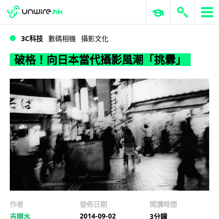
WWDC 2026
GenAI 與雲端科技專區
ERP 與商業 AI
破格！向日本當代攝影風潮「挑釁」
3C科技
數碼相機
攝影文化
破格！向日本當代攝影風潮「挑釁」
作者
發佈日期
閱讀時間
2014-09-02
吉暝水
3分鐘