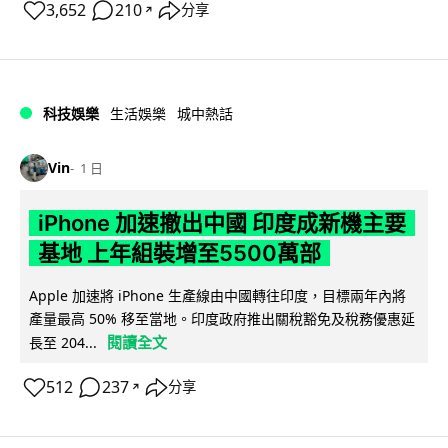
3,652
210
分享
↗
科技娛樂
生活娛樂
城中熱話
Vin
1 日
iPhone 加速撤出中國 印度成新機主要
基地 上年組裝增至5500萬部
Apple 加速將 iPhone 生產線由中國轉往印度，目標兩年內將
產量最高 50% 移至當地。印度政府推出關稅豁免及稅務優惠延
閱讀全文
長至 204...
512
237
分享
↗