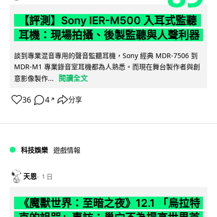
【評測】Sony IER-M500 入耳式監聽
耳機：現場拍攝、後製監聽與人聲利器
談到專業混音專用的聲音監聽耳機，Sony 經典 MDR-7506 到
MDR-M1 專業錄音室耳機都為人熟悉。而現在舞台製作者與創
閱讀全文
意影像製作...
36
4
分享
↗
科技娛樂
遊戲情報
天恩
1 日
《魔獸世界：至暗之夜》12.1 「烏拉特