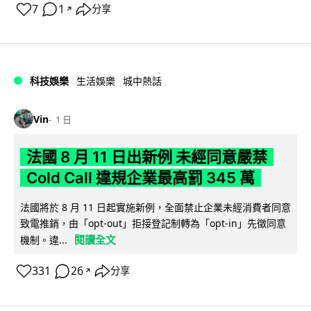
7
1
分享
↗
科技娛樂
生活娛樂
城中熱話
Vin
1 日
法國 8 月 11 日出新例 未經同意嚴禁
Cold Call 違規企業最高罰 345 萬
法國將於 8 月 11 日起實施新例，全面禁止企業未經消費者同意
致電推銷，由「opt-out」拒接登記制轉為「opt-in」先徵同意
閱讀全文
機制。違...
331
26
分享
↗