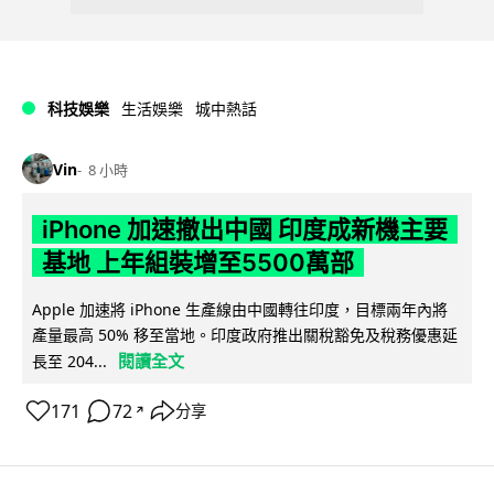
科技娛樂
生活娛樂
城中熱話
Vin
8 小時
iPhone 加速撤出中國 印度成新機主要
基地 上年組裝增至5500萬部
Apple 加速將 iPhone 生產線由中國轉往印度，目標兩年內將
產量最高 50% 移至當地。印度政府推出關稅豁免及稅務優惠延
閱讀全文
長至 204...
171
72
分享
↗