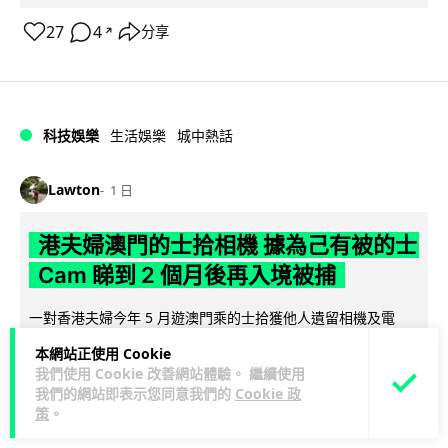
27
4
分享
↗
科技娛樂
生活娛樂
城中熱話
Lawton
1 日
港夫婦澳門的士拾相機 據為己有被的士
Cam 睇到 2 個月後再入境被捕
一對香港夫婦今年 5 月遊澳門乘的士拾獲他人遺留相機及電
池，拾遺不報並帶返香港自用。兩人本月 2 日經港珠澳大橋再
本網站正使用 Cookie
閱讀全文
次入境澳門時，被治安警察局...
我們使用 Cookie 改善網站體驗。 繼續使用
我們的網站即表示您同意我們的
Cookie 政
532
75
分享
↗
策
。