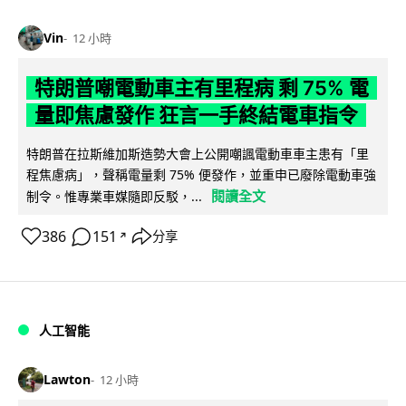
Vin
12 小時
特朗普嘲電動車主有里程病 剩 75% 電
量即焦慮發作 狂言一手終結電車指令
特朗普在拉斯維加斯造勢大會上公開嘲諷電動車車主患有「里
程焦慮病」，聲稱電量剩 75% 便發作，並重申已廢除電動車強
閱讀全文
制令。惟專業車媒隨即反駁，...
386
151
分享
↗
人工智能
Lawton
12 小時