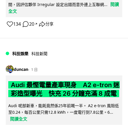
閱讀
間，因評估夥伴 Irregular 設定出錯而意外連上互聯網...
全文
134
20
分享
↗
科技娛樂
科技新聞
duncan
1 日
Audi 最慳電量產車現身 A2 e-tron 迷
彩造型曝光 快充 26 分鐘充滿 8 成電
Audi 呢部新車，能耗竟然係25年前嘅一半。 A2 e-tron 風阻低
至0.24，每百公里只需12.8 kWh，一度電行到7.8公里。6...
閱讀全文