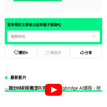
📮
更多精彩文章每日送到電子郵箱
讚好
0
看留言
分享
最新影片