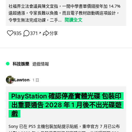
社福界立法會議員陳文宜指，一間中學書單價錢按年加 14.7%
遠超通漲，令家長難以負擔。而且電子教材啟動碼這項設計，
閱讀全文
令學生無法完成功課，二手...
935
371
分享
↗
科技娛樂
遊戲情報
Lawton
1 日
PlayStation 確認停產實體光碟 包裝印
出重要通告 2028 年 1 月後不出光碟遊
戲
Sony 已在 PS5 主機包裝加貼提示貼紙，重申官方 7 月已公布