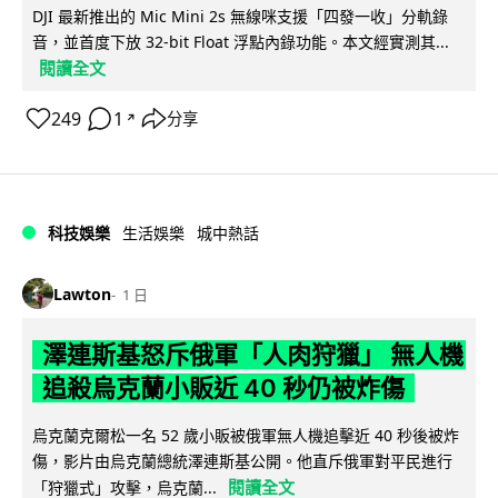
DJI 最新推出的 Mic Mini 2s 無線咪支援「四發一收」分軌錄
音，並首度下放 32-bit Float 浮點內錄功能。本文經實測其...
閱讀全文
249
1
分享
↗
科技娛樂
生活娛樂
城中熱話
Lawton
1 日
澤連斯基怒斥俄軍「人肉狩獵」 無人機
追殺烏克蘭小販近 40 秒仍被炸傷
烏克蘭克爾松一名 52 歲小販被俄軍無人機追擊近 40 秒後被炸
傷，影片由烏克蘭總統澤連斯基公開。他直斥俄軍對平民進行
閱讀全文
「狩獵式」攻擊，烏克蘭...