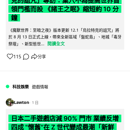
克的詛咒」專訪：巢穴不為提高世界首
領門檻而設 《諸王之眠》縮短約 10 分
鐘
《魔獸世界：至暗之夜》版本更新 12.1「烏拉特克的詛咒」將
於 8 月 13 日正式上線，帶來全新區域「盤蛇島」、地城「毒牙
閱讀全文
祭壇」、新型態世...
115
分享
科技娛樂
遊戲情報
Lawton
1 日
日本二手遊戲店減 90% 門市 業績反增
四成 "懷舊"在 Z 世代變成最潮「新鮮