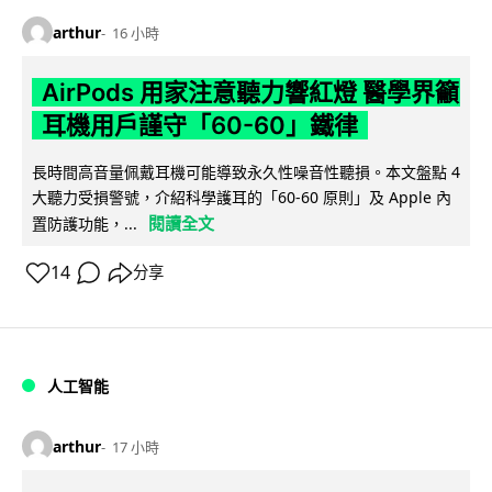
arthur
16 小時
AirPods 用家注意聽力響紅燈 醫學界籲
耳機用戶謹守「60-60」鐵律
長時間高音量佩戴耳機可能導致永久性噪音性聽損。本文盤點 4
大聽力受損警號，介紹科學護耳的「60-60 原則」及 Apple 內
閱讀全文
置防護功能，...
14
分享
人工智能
arthur
17 小時