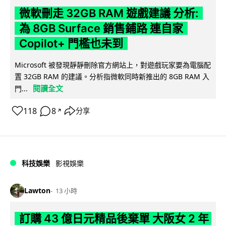
微軟刪走 32GB RAM 遊戲建議 分析:
為 8GB Surface 銷售鋪路 連自家
Copilot+ 門檻也未到
Microsoft 被發現靜靜刪除官方網站上，對遊戲玩家要為電腦配
置 32GB RAM 的建議。分析指微軟同時新推出的 8GB RAM 入
閱讀全文
門...
118
8
分享
↗
科技娛樂
影視娛樂
Lawton
13 小時
訂購 43 億日元精品後棄單 大阪女 2 年