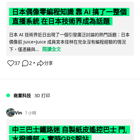
日本偶像零編程知識 靠 AI 搞了一整個
直播系統 在日本技術界成為話題
日本 AI 技術界近日出現了一個引發廣泛討論的熱門話題：日本
偶像前 Juice=Juice 成員宮本佳林在完全沒有編程經驗的情況
閱讀全文
下，僅憑藉與...
37
2
分享
↗
商業科技
3D 打印
Vin
7 小時
中三巴士鐵路迷 自製紙皮遙控巴士 門,
水撥識郁 + 實時GPS報站