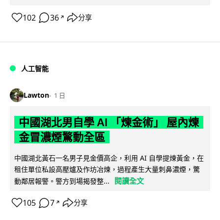
102
36
分享
↗
人工智能
Lawton
1 日
中國湖北男自學 AI 「煉金術」 屋內煉
金冒濃煙驚動全區
中國湖北黃石一名男子見金價高企，利用 AI 自學提煉黃金，在
租住單位私設高壓爐及作坊冶煉，過程產生大量刺鼻濃煙，驚
閱讀全文
動鄰居報警。警方到場揭發整...
105
7
分享
↗