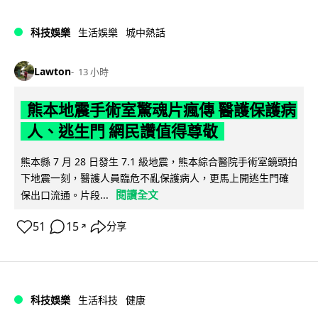
科技娛樂
生活娛樂
城中熱話
Lawton
13 小時
熊本地震手術室驚魂片瘋傳 醫護保護病
人、逃生門 網民讚值得尊敬
熊本縣 7 月 28 日發生 7.1 級地震，熊本綜合醫院手術室鏡頭拍
下地震一刻，醫護人員臨危不亂保護病人，更馬上開逃生門確
閱讀全文
保出口流通。片段...
51
15
分享
↗
科技娛樂
生活科技
健康