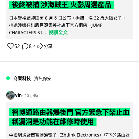
後終被捕 涉海賊王,火影周邊產品
日本警視廳神田署 8 月 6 日公布，拘捕一名 32 歲大阪女子，
指她涉嫌在出版巨頭集英社旗下官方網店「JUMP
閱讀全文
CHARACTERS ST...
52
8
分享
↗
商業科技
資訊保安
Vin
13 小時
智博通路由器爆後門 官方緊急下架止血
稱漏洞是功能在維修時使用
中國網通廠商智博通電子（Zbtlink Electronics）旗下的路由器