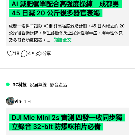
AI 減肥餐單配合高強度操練 成都男
45 日減 20 公斤後多器官衰竭
成都一名男子跟隨 AI 制訂高強度減脂計劃，45 日內減去約 20
公斤後昏迷送院。醫生診斷他患上尿源性膿毒症、膿毒性休克
閱讀全文
及多器官功能障礙。...
18
4
分享
↗
3C科技
家居無線
影音產品
Vin
1 日
DJI Mic Mini 2s 實測 四發一收同步獨
立錄音 32-bit 防爆咪拍片必備