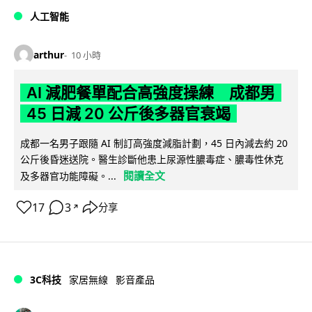
人工智能
arthur
10 小時
AI 減肥餐單配合高強度操練 成都男
45 日減 20 公斤後多器官衰竭
成都一名男子跟隨 AI 制訂高強度減脂計劃，45 日內減去約 20
公斤後昏迷送院。醫生診斷他患上尿源性膿毒症、膿毒性休克
閱讀全文
及多器官功能障礙。...
17
3
分享
↗
3C科技
家居無線
影音產品