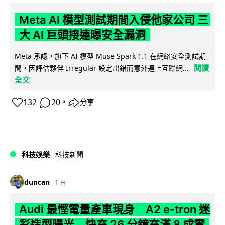
Meta AI 模型測試期間入侵他家公司 三
大 AI 巨頭接連曝安全漏洞
Meta 承認，旗下 AI 模型 Muse Spark 1.1 在網絡安全測試期
閱讀
間，因評估夥伴 Irregular 設定出錯而意外連上互聯網...
全文
132
20
分享
↗
科技娛樂
科技新聞
duncan
1 日
Audi 最慳電量產車現身 A2 e-tron 迷
彩造型曝光 快充 26 分鐘充滿 8 成電