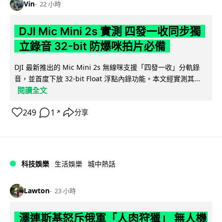
Vin
22 小時
DJI Mic Mini 2s 實測 四發一收同步獨
立錄音 32-bit 防爆咪拍片必備
DJI 最新推出的 Mic Mini 2s 無線咪支援「四發一收」分軌錄
音，並首度下放 32-bit Float 浮點內錄功能。本文經實測其...
閱讀全文
249
1
分享
↗
科技娛樂
生活娛樂
城中熱話
Lawton
23 小時
澤連斯基怒斥俄軍「人肉狩獵」 無人機