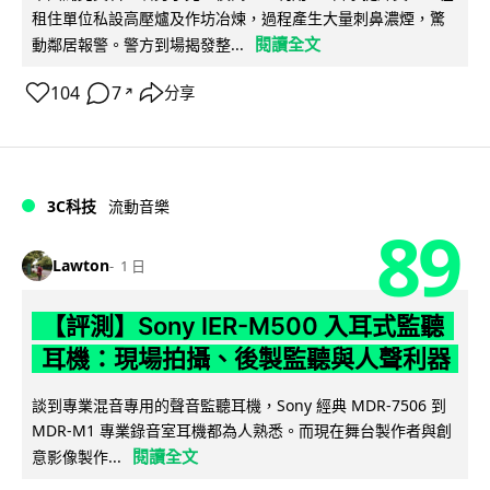
租住單位私設高壓爐及作坊冶煉，過程產生大量刺鼻濃煙，驚
閱讀全文
動鄰居報警。警方到場揭發整...
104
7
分享
↗
3C科技
流動音樂
89
Lawton
1 日
【評測】Sony IER-M500 入耳式監聽
耳機：現場拍攝、後製監聽與人聲利器
談到專業混音專用的聲音監聽耳機，Sony 經典 MDR-7506 到
MDR-M1 專業錄音室耳機都為人熟悉。而現在舞台製作者與創
閱讀全文
意影像製作...