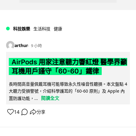
科技娛樂
生活科技
健康
arthur
9 小時
AirPods 用家注意聽力響紅燈 醫學界籲
耳機用戶謹守「60-60」鐵律
長時間高音量佩戴耳機可能導致永久性噪音性聽損。本文盤點 4
大聽力受損警號，介紹科學護耳的「60-60 原則」及 Apple 內
閱讀全文
置防護功能，...
14
分享