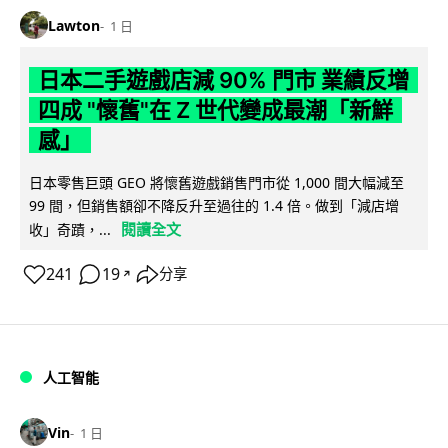
Lawton
1 日
日本二手遊戲店減 90% 門市 業績反增
四成 "懷舊"在 Z 世代變成最潮「新鮮
感」
日本零售巨頭 GEO 將懷舊遊戲銷售門市從 1,000 間大幅減至
99 間，但銷售額卻不降反升至過往的 1.4 倍。做到「減店增
閱讀全文
收」奇蹟，...
241
19
分享
↗
人工智能
Vin
1 日