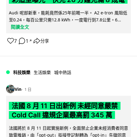
Audi 呢部新車，能耗竟然係25年前嘅一半。 A2 e-tron 風阻低
至0.24，每百公里只需12.8 kWh，一度電行到7.8公里。6...
閱讀全文
7
1
分享
↗
科技娛樂
生活娛樂
城中熱話
Vin
1 日
法國 8 月 11 日出新例 未經同意嚴禁
Cold Call 違規企業最高罰 345 萬
法國將於 8 月 11 日起實施新例，全面禁止企業未經消費者同意
致電推銷，由「opt-out」拒接登記制轉為「opt-in」先徵同意