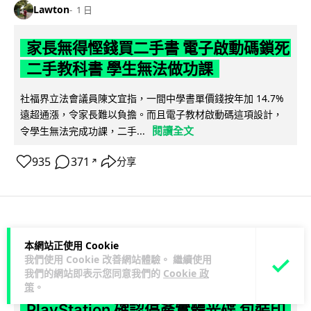
Lawton
1 日
家長無得慳錢買二手書 電子啟動碼鎖死
二手教科書 學生無法做功課
社福界立法會議員陳文宜指，一間中學書單價錢按年加 14.7%
遠超通漲，令家長難以負擔。而且電子教材啟動碼這項設計，
閱讀全文
令學生無法完成功課，二手...
935
371
分享
↗
科技娛樂
遊戲情報
本網站正使用 Cookie
我們使用 Cookie 改善網站體驗。 繼續使用
Lawton
1 日
我們的網站即表示您同意我們的
Cookie 政
策
。
PlayStation 確認停產實體光碟 包裝印