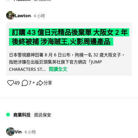
Lawton
6 小時
訂購 43 億日元精品後棄單 大阪女 2 年
後終被捕 涉海賊王,火影周邊產品
日本警視廳神田署 8 月 6 日公布，拘捕一名 32 歲大阪女子，
指她涉嫌在出版巨頭集英社旗下官方網店「JUMP
閱讀全文
CHARACTERS ST...
49
7
分享
↗
商業科技
資訊保安
Vin
6 小時