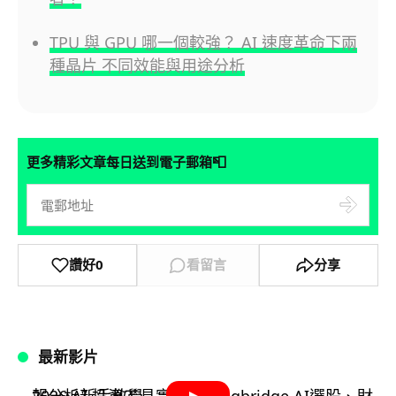
TPU 與 GPU 哪一個較強？ AI 速度革命下兩
種晶片 不同效能與用途分析
📮
更多精彩文章每日送到電子郵箱
讚好
0
看留言
分享
最新影片