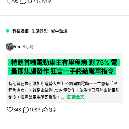
95
13
分享
↗
科技娛樂
生活娛樂
城中熱話
Vin
5 小時
特朗普嘲電動車主有里程病 剩 75% 電
量即焦慮發作 狂言一手終結電車指令
特朗普在拉斯維加斯造勢大會上公開嘲諷電動車車主患有「里
程焦慮病」，聲稱電量剩 75% 便發作，並重申已廢除電動車強
閱讀全文
制令。惟專業車媒隨即反駁，...
348
108
分享
↗