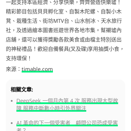
一起支持本區經濟、分享快樂，齊齊營造快樂墟！
精彩節目包括貝貝孵化室、自製木陀螺、自製小木
凳、栽種生活、街坊MTV台、山水刨冰、天水旅行
社，及透過繪本圖書巡遊世界各地市集。幫襯墟內
店舖，還可以獲得獎勵各款美食或由檔主特別送出
的神秘禮品！歡迎自備餐具(叉及碟)享用抽獎小食，
支持環保！
來源：
timable.com
相關文章:
DeepSeek 一個月內第 4 次 服務出現大型故
障 服務中斷數小時引外界關注
AI 革命的下一個受害者 顧問公司恐成受害
者？