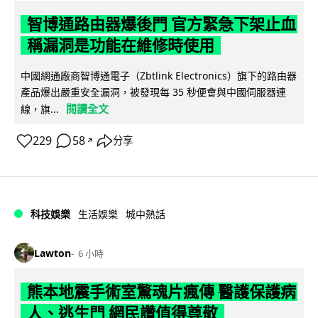
智博通路由器爆後門 官方緊急下架止血
稱漏洞是功能在維修時使用
中國網通廠商智博通電子（Zbtlink Electronics）旗下的路由器
產品爆出嚴重安全漏洞，被發現每 35 秒便會與中國伺服器連
閱讀全文
線，旗...
229
58
分享
↗
科技娛樂
生活娛樂
城中熱話
Lawton
6 小時
熊本地震手術室驚魂片瘋傳 醫護保護病
人、逃生門 網民讚值得尊敬