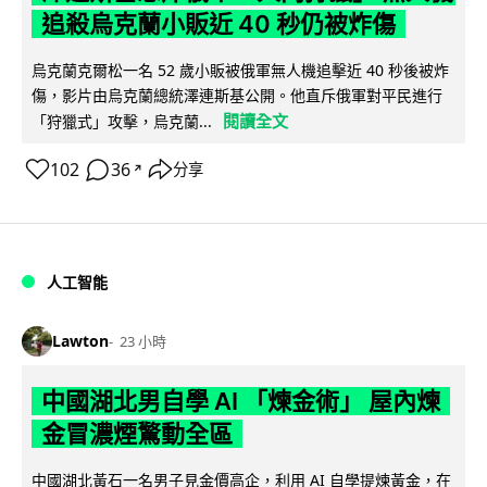
追殺烏克蘭小販近 40 秒仍被炸傷
烏克蘭克爾松一名 52 歲小販被俄軍無人機追擊近 40 秒後被炸
傷，影片由烏克蘭總統澤連斯基公開。他直斥俄軍對平民進行
閱讀全文
「狩獵式」攻擊，烏克蘭...
102
36
分享
↗
人工智能
Lawton
23 小時
中國湖北男自學 AI 「煉金術」 屋內煉
金冒濃煙驚動全區
中國湖北黃石一名男子見金價高企，利用 AI 自學提煉黃金，在