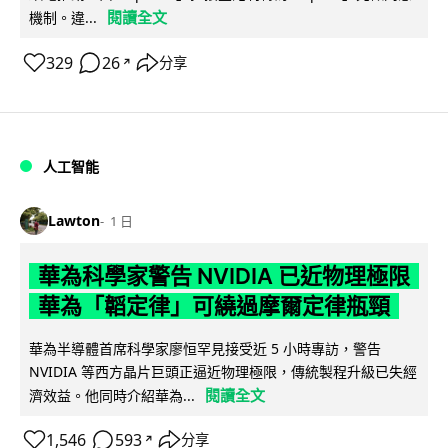
閱讀全文
機制。違...
329
26
分享
↗
人工智能
Lawton
1 日
華為科學家警告 NVIDIA 已近物理極限
華為「韜定律」可繞過摩爾定律瓶頸
華為半導體首席科學家廖恒罕見接受近 5 小時專訪，警告
NVIDIA 等西方晶片巨頭正逼近物理極限，傳統製程升級已失經
閱讀全文
濟效益。他同時介紹華為...
1,546
593
分享
↗