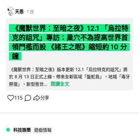
天恩
1 日
《魔獸世界：至暗之夜》12.1 「烏拉特
克的詛咒」專訪：巢穴不為提高世界首
領門檻而設 《諸王之眠》縮短約 10 分
鐘
《魔獸世界：至暗之夜》版本更新 12.1「烏拉特克的詛咒」將
於 8 月 13 日正式上線，帶來全新區域「盤蛇島」、地城「毒牙
閱讀全文
祭壇」、新型態世...
115
分享
科技娛樂
遊戲情報