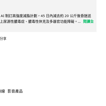
AI 制訂高強度減脂計劃，45 日內減去約 20 公斤後昏迷送
上尿源性膿毒症、膿毒性休克及多器官功能障礙。...
閱讀全
分享
無線
影音產品