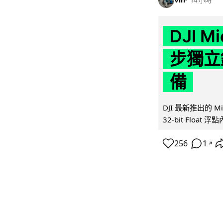
14 小時
DJI M
步獨立錄
備
DJI 最新推出的 
32-bit Float
256
1
↗