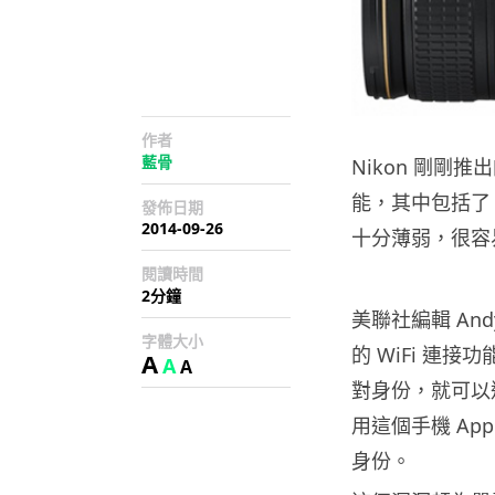
作者
藍骨
Nikon 剛剛
能，其中包括了 
發佈日期
2014-09-26
十分薄弱，很容
閱讀時間
2分鐘
美聯社編輯 Andy
字體大小
的 WiFi 連
A
A
A
對身份，就可以連
用這個手機 A
身份。