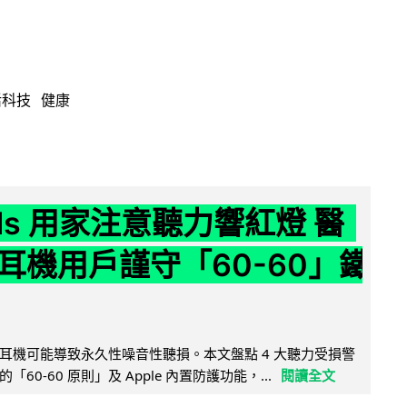
活科技
健康
ods 用家注意聽力響紅燈 醫
耳機用戶謹守「60-60」鐵
耳機可能導致永久性噪音性聽損。本文盤點 4 大聽力受損警
60-60 原則」及 Apple 內置防護功能，...
閱讀全文