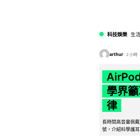
科技娛樂
生
arthur
2 小時
AirP
學界籲
律
長時間高音量佩戴
號，介紹科學護耳的「