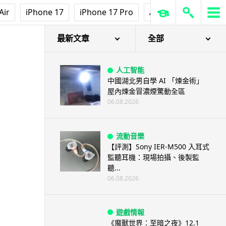
澤連斯基怒斥俄軍「人肉狩獵」
Air
iPhone 17
iPhone 17 Pro
AirPods Pro 3
Ap
無人機追殺烏克蘭小販近 40 秒
仍被炸傷
06.08.2026
最新文章
全部
人工智能
中國湖北男自學 AI 「煉金術」
屋內煉金冒濃煙驚動全區
06.08.2026
流動音樂
【評測】Sony IER-M500 入耳式
監聽耳機：現場拍攝、後製監
聽...
06.08.2026
遊戲情報
《魔獸世界：至暗之夜》12.1