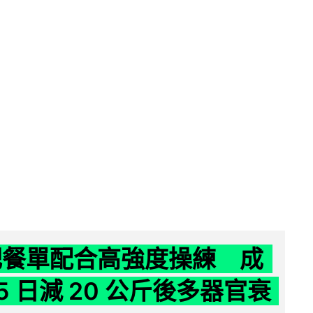
減肥餐單配合高強度操練 成
5 日減 20 公斤後多器官衰