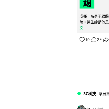
竭
成都一名男子跟隨 
院。醫生診斷他患
文
10
2
↗
3C科技
家居
Vin