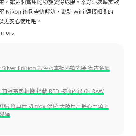
重，讓這個實用的功能變得危險。幸好這次屬於軟
Nikon 能夠盡快解決，更新 WiFi 連接相關的
可以更安心使用吧。
mors
Z f Silver Edition 銀色版本抵港搶先睇 復古金屬
ZR 首款電影相機 搭載 RED 技術內錄 6K RAW
 控中國唯卓仕 Viltrox 侵權 大陸用戶擔心手頭上
變磚