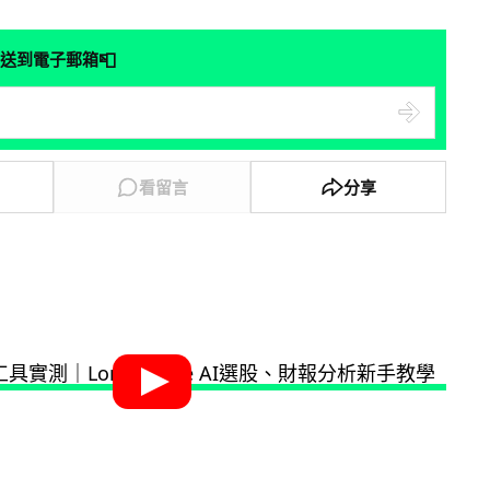
📮
送到電子郵箱
看留言
分享