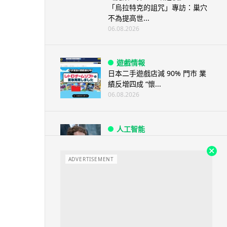
「烏拉特克的詛咒」專訪：巢穴
不為提高世...
06.08.2026
遊戲情報
日本二手遊戲店減 90% 門市 業
績反增四成 “懷...
06.08.2026
人工智能
Meta AI 模型測試期間入侵他家
公司 三大 AI 巨頭接連曝安全
ADVERTISEMENT
漏...
06.08.2026
科技新聞
Audi 最慳電量產車現身 A2 e-
tron 迷彩造型曝光 快充 2...