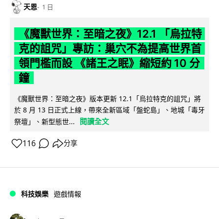
天恩
1 日
《魔獸世界：至暗之夜》12.1 「烏拉特
克的詛咒」專訪：巢穴不為提高世界首
領門檻而設 《諸王之眠》縮短約 10 分
鐘
《魔獸世界：至暗之夜》版本更新 12.1「烏拉特克的詛咒」將
於 8 月 13 日正式上線，帶來全新區域「盤蛇島」、地城「毒牙
閱讀全文
祭壇」、新型態世...
116
分享
科技娛樂
遊戲情報