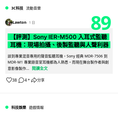
3C科技
流動音樂
89
Lawton
1 日
【評測】Sony IER-M500 入耳式監聽
耳機：現場拍攝、後製監聽與人聲利器
談到專業混音專用的聲音監聽耳機，Sony 經典 MDR-7506 到
MDR-M1 專業錄音室耳機都為人熟悉。而現在舞台製作者與創
閱讀全文
意影像製作...
38
4
分享
↗
科技娛樂
遊戲情報