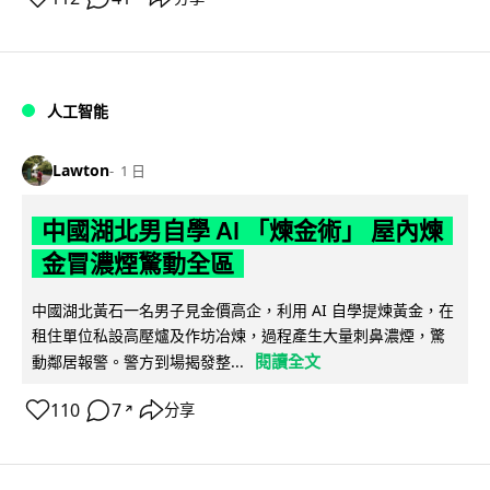
人工智能
Lawton
1 日
中國湖北男自學 AI 「煉金術」 屋內煉
金冒濃煙驚動全區
中國湖北黃石一名男子見金價高企，利用 AI 自學提煉黃金，在
租住單位私設高壓爐及作坊冶煉，過程產生大量刺鼻濃煙，驚
閱讀全文
動鄰居報警。警方到場揭發整...
110
7
分享
↗