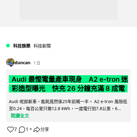
科技娛樂
科技新聞
duncan
1 日
Audi 最慳電量產車現身 A2 e-tron 迷
彩造型曝光 快充 26 分鐘充滿 8 成電
Audi 呢部新車，能耗竟然係25年前嘅一半。 A2 e-tron 風阻低
至0.24，每百公里只需12.8 kWh，一度電行到7.8公里。6...
閱讀全文
7
1
分享
↗