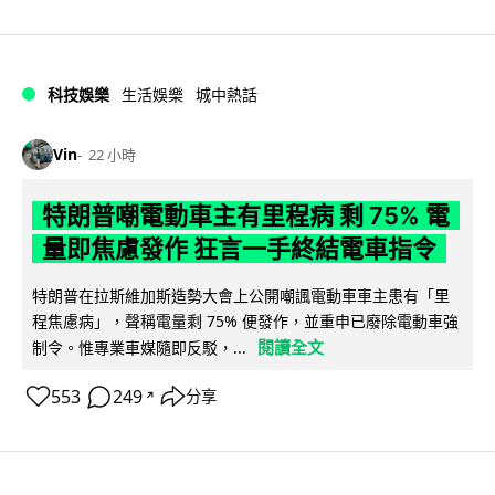
科技娛樂
生活娛樂
城中熱話
Vin
22 小時
特朗普嘲電動車主有里程病 剩 75% 電
量即焦慮發作 狂言一手終結電車指令
特朗普在拉斯維加斯造勢大會上公開嘲諷電動車車主患有「里
程焦慮病」，聲稱電量剩 75% 便發作，並重申已廢除電動車強
閱讀全文
制令。惟專業車媒隨即反駁，...
553
249
分享
↗