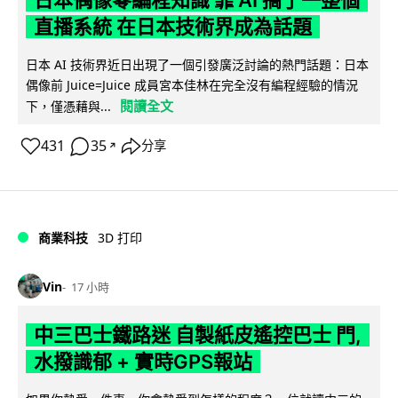
日本偶像零編程知識 靠 AI 搞了一整個
直播系統 在日本技術界成為話題
日本 AI 技術界近日出現了一個引發廣泛討論的熱門話題：日本
偶像前 Juice=Juice 成員宮本佳林在完全沒有編程經驗的情況
閱讀全文
下，僅憑藉與...
431
35
分享
↗
商業科技
3D 打印
Vin
17 小時
中三巴士鐵路迷 自製紙皮遙控巴士 門,
水撥識郁 + 實時GPS報站