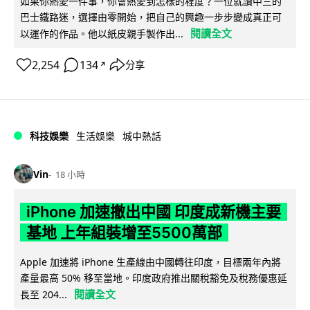
如果你熱愛一件事，你會熱愛到怎樣的程度？一位就讀中三的
巴士鐵路迷，選擇由零開始，把自己的興趣一步步變成真正可
閱讀全文
以運作的作品。他以紙皮親手製作出...
2,254
134
分享
↗
科技娛樂
生活娛樂
城中熱話
Vin
18 小時
iPhone 加速撤出中國 印度成新機主要
基地 上年組裝增至5500萬部
Apple 加速將 iPhone 生產線由中國轉往印度，目標兩年內將
產量最高 50% 移至當地。印度政府推出關稅豁免及稅務優惠延
閱讀全文
長至 204...