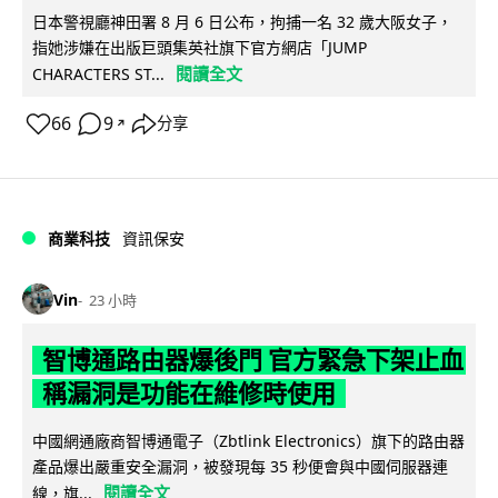
日本警視廳神田署 8 月 6 日公布，拘捕一名 32 歲大阪女子，
指她涉嫌在出版巨頭集英社旗下官方網店「JUMP
閱讀全文
CHARACTERS ST...
66
9
分享
↗
商業科技
資訊保安
Vin
23 小時
智博通路由器爆後門 官方緊急下架止血
稱漏洞是功能在維修時使用
中國網通廠商智博通電子（Zbtlink Electronics）旗下的路由器
產品爆出嚴重安全漏洞，被發現每 35 秒便會與中國伺服器連
閱讀全文
線，旗...