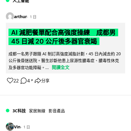
人工智能
arthur
1 日
AI 減肥餐單配合高強度操練 成都男
45 日減 20 公斤後多器官衰竭
成都一名男子跟隨 AI 制訂高強度減脂計劃，45 日內減去約 20
公斤後昏迷送院。醫生診斷他患上尿源性膿毒症、膿毒性休克
閱讀全文
及多器官功能障礙。...
22
4
分享
↗
3C科技
家居無線
影音產品
Vin
1 日