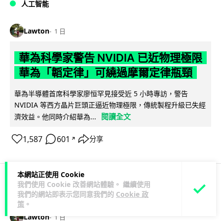
人工智能
Lawton
1 日
華為科學家警告 NVIDIA 已近物理極限
華為「韜定律」可繞過摩爾定律瓶頸
華為半導體首席科學家廖恒罕見接受近 5 小時專訪，警告
NVIDIA 等西方晶片巨頭正逼近物理極限，傳統製程升級已失經
閱讀全文
濟效益。他同時介紹華為...
1,587
601
分享
↗
本網站正使用 Cookie
我們使用 Cookie 改善網站體驗。 繼續使用
科技娛樂
生活娛樂
城中熱話
我們的網站即表示您同意我們的
Cookie 政
策
。
Lawton
1 日