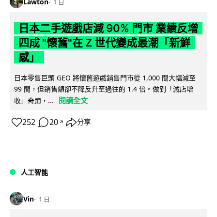
Lawton
1 日
日本二手遊戲店減 90% 門市 業績反增
四成 "懷舊"在 Z 世代變成最潮「新鮮
感」
日本零售巨頭 GEO 將懷舊遊戲銷售門市從 1,000 間大幅減至
99 間，但銷售額卻不降反升至過往的 1.4 倍。做到「減店增
閱讀全文
收」奇蹟，...
252
20
分享
↗
人工智能
Vin
1 日