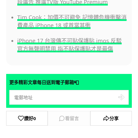
段廣告 推廣TV版 YouTube Premium
Tim Cook：加價不可避免 記憶體危機衝擊消
費產品 iPhone 18 或首當其衝
iPhone 17 台灣傳不可貼保護貼 imos 反駁
官方無聲明禁用 指不貼保護貼才是最傷
📮
更多精彩文章每日送到電子郵箱
讚好
0
看留言
分享