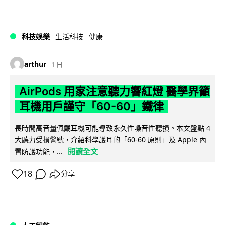
科技娛樂
生活科技
健康
arthur
1 日
AirPods 用家注意聽力響紅燈 醫學界籲
耳機用戶謹守「60-60」鐵律
長時間高音量佩戴耳機可能導致永久性噪音性聽損。本文盤點 4
大聽力受損警號，介紹科學護耳的「60-60 原則」及 Apple 內
閱讀全文
置防護功能，...
18
分享