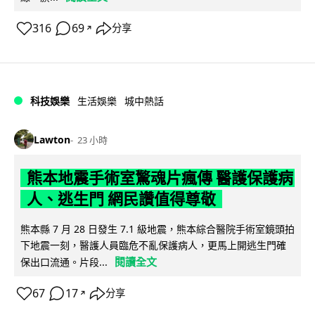
316
69
分享
↗
科技娛樂
生活娛樂
城中熱話
Lawton
23 小時
熊本地震手術室驚魂片瘋傳 醫護保護病
人、逃生門 網民讚值得尊敬
熊本縣 7 月 28 日發生 7.1 級地震，熊本綜合醫院手術室鏡頭拍
下地震一刻，醫護人員臨危不亂保護病人，更馬上開逃生門確
閱讀全文
保出口流通。片段...
67
17
分享
↗