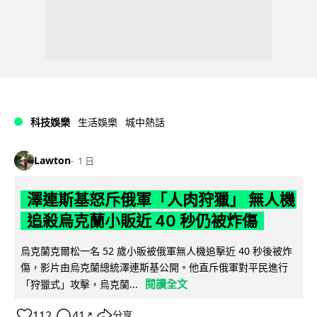
科技娛樂
生活娛樂
城中熱話
Lawton
1 日
澤連斯基怒斥俄軍「人肉狩獵」 無人機
追殺烏克蘭小販近 40 秒仍被炸傷
烏克蘭克爾松一名 52 歲小販被俄軍無人機追擊近 40 秒後被炸
傷，影片由烏克蘭總統澤連斯基公開。他直斥俄軍對平民進行
閱讀全文
「狩獵式」攻擊，烏克蘭...
112
41
分享
↗