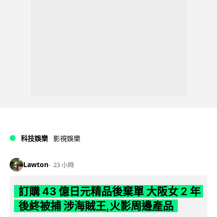
科技娛樂
影視娛樂
Lawton
23 小時
訂購 43 億日元精品後棄單 大阪女 2 年
後終被捕 涉海賊王,火影周邊產品