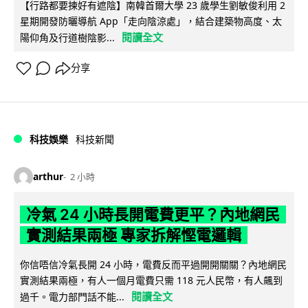
【行路都要揀好有遮陰】南韓首爾大學 23 歲學生劉敏俊利用 2
星期開發防曬導航 App「走向陰涼處」，結合建築物高度、太
閱讀全文
陽仰角及行道樹陰影...
分享
科技娛樂
科技新聞
arthur
2 小時
冷氣 24 小時長開電費更平？內地網民
實測結果兩極 專家拆解慳電邏輯
你信唔信冷氣長開 24 小時，電費反而平過開開關關？內地網民
實測結果兩極，有人一個月電費只需 118 元人民幣，有人飆到
閱讀全文
過千。電力部門話不能...