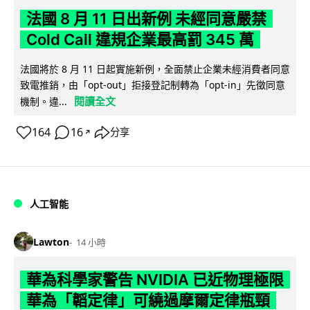
法國 8 月 11 日出新例 未經同意嚴禁
Cold Call 違規企業最高罰 345 萬
法國將於 8 月 11 日起實施新例，全面禁止企業未經消費者同意
致電推銷，由「opt-out」拒接登記制轉為「opt-in」先徵同意
閱讀全文
機制。違...
164
16
分享
↗
人工智能
Lawton
14 小時
華為科學家警告 NVIDIA 已近物理極限
華為「韜定律」可繞過摩爾定律瓶頸