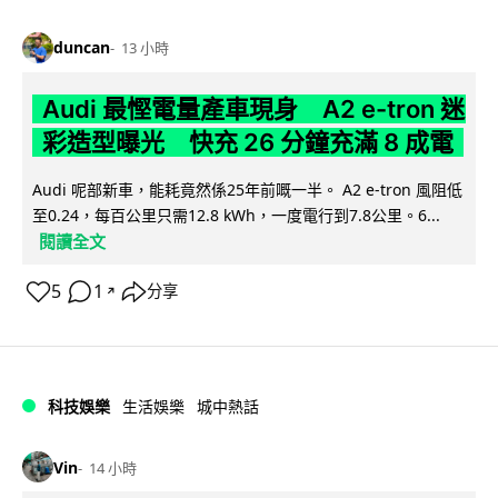
duncan
13 小時
Audi 最慳電量產車現身 A2 e-tron 迷
彩造型曝光 快充 26 分鐘充滿 8 成電
Audi 呢部新車，能耗竟然係25年前嘅一半。 A2 e-tron 風阻低
至0.24，每百公里只需12.8 kWh，一度電行到7.8公里。6...
閱讀全文
5
1
分享
↗
科技娛樂
生活娛樂
城中熱話
Vin
14 小時