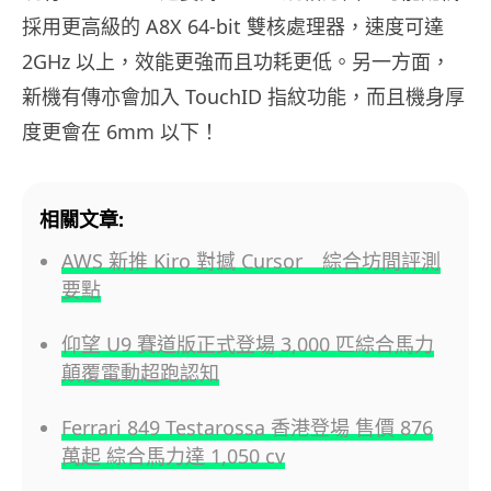
採用更高級的 A8X 64-bit 雙核處理器，速度可達
2GHz 以上，效能更強而且功耗更低。另一方面，
新機有傳亦會加入 TouchID 指紋功能，而且機身厚
度更會在 6mm 以下！
相關文章:
AWS 新推 Kiro 對撼 Cursor 綜合坊間評測
要點
仰望 U9 賽道版正式登場 3,000 匹綜合馬力
顛覆電動超跑認知
Ferrari 849 Testarossa 香港登場 售價 876
萬起 綜合馬力達 1,050 cv