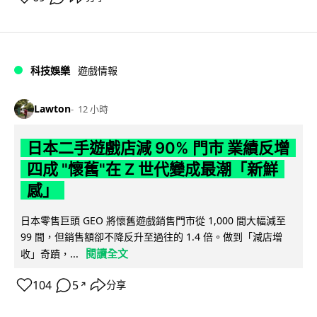
科技娛樂
遊戲情報
Lawton
12 小時
日本二手遊戲店減 90% 門市 業績反增
四成 "懷舊"在 Z 世代變成最潮「新鮮
感」
日本零售巨頭 GEO 將懷舊遊戲銷售門市從 1,000 間大幅減至
99 間，但銷售額卻不降反升至過往的 1.4 倍。做到「減店增
閱讀全文
收」奇蹟，...
104
5
分享
↗