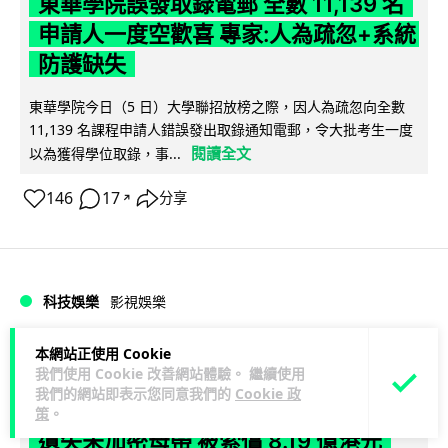
東華學院誤發取錄電郵 全數 11,139 名
申請人一度空歡喜 專家:人為疏忽+系統
防護缺失
東華學院今日（5 日）大學聯招放榜之際，因人為疏忽向全數
11,139 名課程申請人錯誤發出取錄通知電郵，令大批考生一度
閱讀全文
以為獲得學位取錄，事...
146
17
分享
↗
科技娛樂
影視娛樂
本網站正使用 Cookie
Lawton
1 日
我們使用 Cookie 改善網站體驗。 繼續使用
我們的網站即表示您同意我們的
Cookie 政
Nicolas Cage 主演未上映電影 Netflix
策
。
遺失未加密母帶 被索償 8.19 億港元