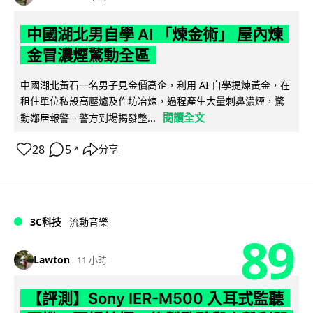
中國湖北男自學 AI 「煉金術」 屋內煉
金冒濃煙驚動全區
中國湖北黃石一名男子見金價高企，利用 AI 自學提煉黃金，在
租住單位私設高壓爐及作坊冶煉，過程產生大量刺鼻濃煙，驚
閱讀全文
動鄰居報警。警方到場揭發整...
28
5
分享
↗
3C科技
流動音樂
89
Lawton
11 小時
【評測】Sony IER-M500 入耳式監聽