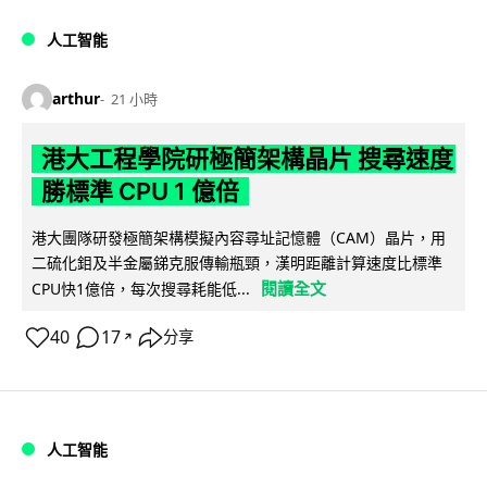
人工智能
arthur
21 小時
港大工程學院研極簡架構晶片 搜尋速度
勝標準 CPU 1 億倍
港大團隊研發極簡架構模擬內容尋址記憶體（CAM）晶片，用
二硫化鉬及半金屬銻克服傳輸瓶頸，漢明距離計算速度比標準
閱讀全文
CPU快1億倍，每次搜尋耗能低...
40
17
分享
↗
人工智能