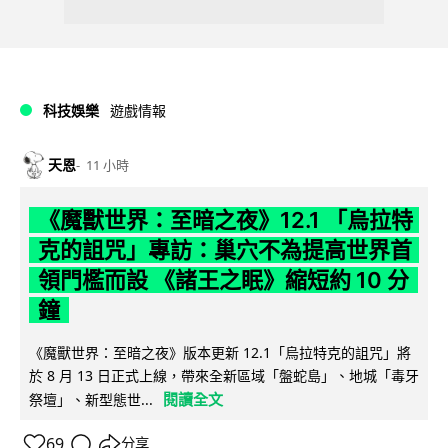
科技娛樂
遊戲情報
天恩
11 小時
《魔獸世界：至暗之夜》12.1 「烏拉特
克的詛咒」專訪：巢穴不為提高世界首
領門檻而設 《諸王之眠》縮短約 10 分
鐘
《魔獸世界：至暗之夜》版本更新 12.1「烏拉特克的詛咒」將
於 8 月 13 日正式上線，帶來全新區域「盤蛇島」、地城「毒牙
閱讀全文
祭壇」、新型態世...
69
分享