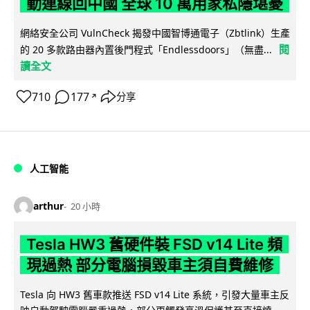
動連線回中國 全球 10 萬用家私隱堪憂
網絡安全公司 VulnCheck 揭發中國智博通電子（Zbtlink）生產
閱
的 20 多款路由器內置後門程式「Endlessdoors」（無盡...
讀全文
710
177
分享
↗
人工智能
arthur
20 小時
Tesla HW3 舊硬件裝 FSD v14 Lite 頻
現過熱 部分電腦損毀車主須自費維修
Tesla 向 HW3 舊車款推送 FSD v14 Lite 系統，引發大量車主反