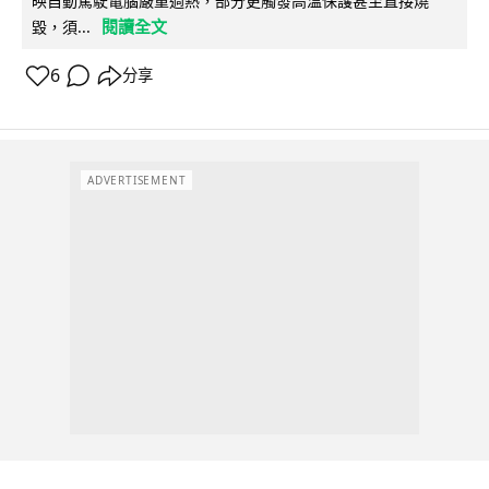
映自動駕駛電腦嚴重過熱，部分更觸發高溫保護甚至直接燒
閱讀全文
毀，須...
6
分享
ADVERTISEMENT