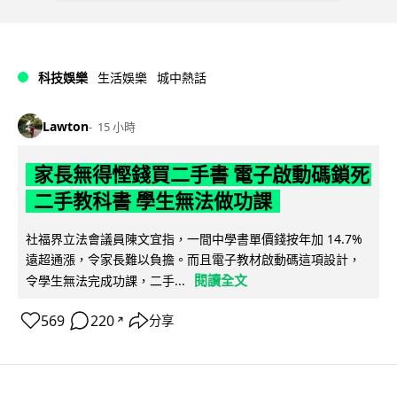
科技娛樂
生活娛樂
城中熱話
Lawton
15 小時
家長無得慳錢買二手書 電子啟動碼鎖死
二手教科書 學生無法做功課
社福界立法會議員陳文宜指，一間中學書單價錢按年加 14.7%
遠超通漲，令家長難以負擔。而且電子教材啟動碼這項設計，
閱讀全文
令學生無法完成功課，二手...
569
220
分享
↗