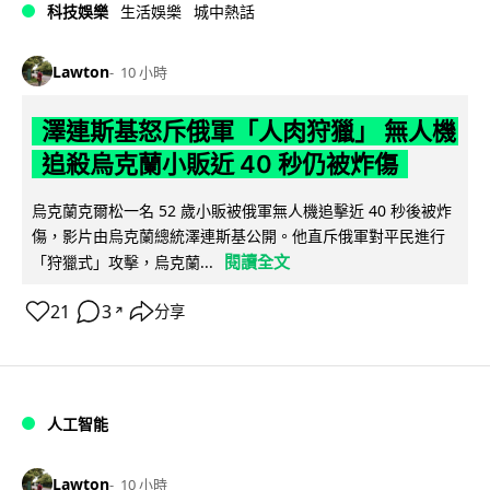
科技娛樂
生活娛樂
城中熱話
Lawton
10 小時
澤連斯基怒斥俄軍「人肉狩獵」 無人機
追殺烏克蘭小販近 40 秒仍被炸傷
烏克蘭克爾松一名 52 歲小販被俄軍無人機追擊近 40 秒後被炸
傷，影片由烏克蘭總統澤連斯基公開。他直斥俄軍對平民進行
閱讀全文
「狩獵式」攻擊，烏克蘭...
21
3
分享
↗
人工智能
Lawton
10 小時