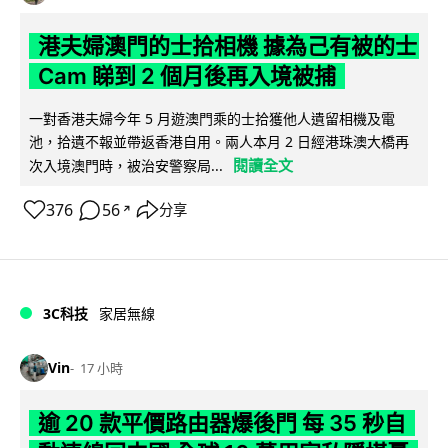
港夫婦澳門的士拾相機 據為己有被的士
Cam 睇到 2 個月後再入境被捕
一對香港夫婦今年 5 月遊澳門乘的士拾獲他人遺留相機及電
池，拾遺不報並帶返香港自用。兩人本月 2 日經港珠澳大橋再
閱讀全文
次入境澳門時，被治安警察局...
376
56
分享
↗
3C科技
家居無線
Vin
17 小時
逾 20 款平價路由器爆後門 每 35 秒自