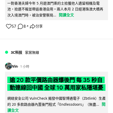
一對香港夫婦今年 5 月遊澳門乘的士拾獲他人遺留相機及電
池，拾遺不報並帶返香港自用。兩人本月 2 日經港珠澳大橋再
閱讀全文
次入境澳門時，被治安警察局...
57
8
分享
↗
3C科技
家居無線
Vin
1 小時
逾 20 款平價路由器爆後門 每 35 秒自
動連線回中國 全球 10 萬用家私隱堪憂
網絡安全公司 VulnCheck 揭發中國智博通電子（Zbtlink）生產
閱
的 20 多款路由器內置後門程式「Endlessdoors」（無盡...
讀全文