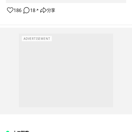
186
18
分享
↗
ADVERTISEMENT