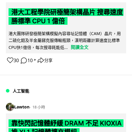
港大工程學院研極簡架構晶片 搜尋速度
勝標準 CPU 1 億倍
港大團隊研發極簡架構模擬內容尋址記憶體（CAM）晶片，用
二硫化鉬及半金屬銻克服傳輸瓶頸，漢明距離計算速度比標準
閱讀全文
CPU快1億倍，每次搜尋耗能低...
30
10
分享
↗
人工智能
Lawton
18 小時
靠快閃記憶體紓緩 DRAM 不足 KIOXIA
推 XL1 記憶體擴充模組