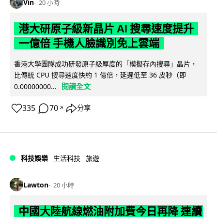
Vin
20 小時
港大研原子級新晶片 AI 搜尋速度提升
一億倍 手機人臉識別免上雲端
香港大學團隊成功研發原子級厚度的「模擬存內搜尋」晶片，
比傳統 CPU 搜尋速度快約 1 億倍，延遲低至 36 皮秒（即
閱讀全文
0.00000000...
335
70
分享
↗
科技娛樂
生活科技
旅遊
Lawton
20 小時
中國大陸航線燃油附加費今日再降 連續