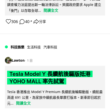
調查權力法庭提出新一輪法律訴訟。英國政府要求 Apple 建立
閱讀全文
「後門」以存取全球...
306
40
分享
↗
科技娛樂
生活科技
汽車科技
Lawton
1 日
Tesla Model Y 長續航後驅版抵港
YOHO MALL 率先試駕
Tesla 香港推出 Model Y Premium 長續航後輪驅動版，續航最
高達 691 公里，為家族中續航最長單摩打版本。新車即日起於
閱讀全文
元...