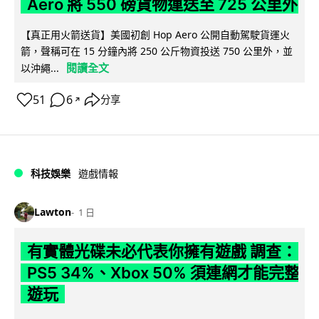
Aero 將 550 磅貨物運送至 725 公里外
【真正用火箭送貨】美國初創 Hop Aero 公開自動駕駛貨運火
箭，聲稱可在 15 分鐘內將 250 公斤物資投送 750 公里外，並
閱讀全文
以沖繩...
51
6
分享
↗
科技娛樂
遊戲情報
Lawton
1 日
有實體光碟未必代表你擁有遊戲 調查：
PS5 34%、Xbox 50% 須連網才能完整
遊玩