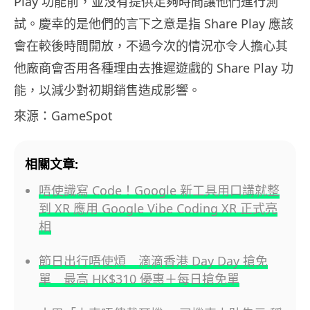
Play 功能前，並沒有提供足夠時間讓他們進行測
試。慶幸的是他們的言下之意是指 Share Play 應該
會在較後時間開放，不過今次的情況亦令人擔心其
他廠商會否用各種理由去推遲遊戲的 Share Play 功
能，以減少對初期銷售造成影響。
來源：GameSpot
相關文章:
唔使識寫 Code！Google 新工具用口講就整
到 XR 應用 Google Vibe Coding XR 正式亮
相
節日出行唔使煩 滴滴香港 Day Day 搶免
單 最高 HK$310 優惠＋每日搶免單