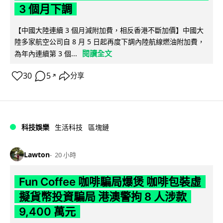
3 個月下調
【中國大陸連續 3 個月減附加費，相反香港不斷加價】中國大
陸多家航空公司自 8 月 5 日起再度下調內陸航線燃油附加費，
閱讀全文
為年內連續第 3 個...
30
5
分享
↗
科技娛樂
生活科技
區塊鏈
Lawton
20 小時
Fun Coffee 咖啡騙局爆煲 咖啡包裝虛
擬貨幣投資騙局 港澳警拘 8 人涉款
9,400 萬元