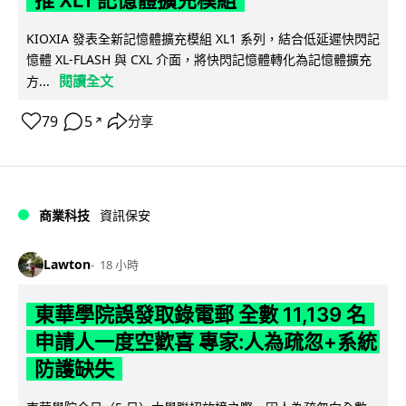
KIOXIA 發表全新記憶體擴充模組 XL1 系列，結合低延遲快閃記
憶體 XL-FLASH 與 CXL 介面，將快閃記憶體轉化為記憶體擴充
閱讀全文
方...
79
5
分享
↗
商業科技
資訊保安
Lawton
18 小時
東華學院誤發取錄電郵 全數 11,139 名
申請人一度空歡喜 專家:人為疏忽+系統
防護缺失