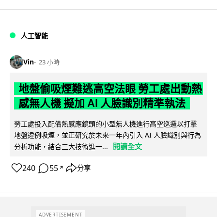
人工智能
Vin
23 小時
地盤偷吸煙難逃高空法眼 勞工處出動熱
感無人機 擬加 AI 人臉識別精準執法
勞工處投入配備熱感應鏡頭的小型無人機進行高空巡邏以打擊
地盤違例吸煙，並正研究於未來一年內引入 AI 人臉識別與行為
閱讀全文
分析功能，結合三大技術進一...
240
55
分享
↗
ADVERTISEMENT