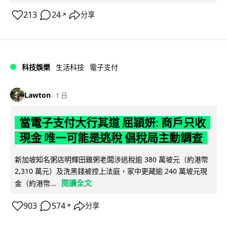
213
24
分享
↗
科技娛樂
生活科技
電子支付
Lawton
1 日
當電子支付大行其道 屈穎妍: 商戶只收
現金 唯一可能是逃稅 倡稅局主動調查
新加坡知名粥店明輝田雞粥老闆涉逃稅逾 380 萬坡元（約港幣
2,310 萬元）及洗黑錢被控上法庭，家中更藏逾 240 萬坡元現
閱讀全文
金（約港幣...
903
574
分享
↗