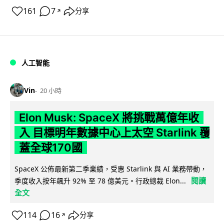
161
7
分享
↗
人工智能
Vin
20 小時
Elon Musk: SpaceX 將挑戰萬億年收
入 目標明年數據中心上太空 Starlink 覆
蓋全球170國
SpaceX 公佈最新第二季業績，受惠 Starlink 與 AI 業務帶動，
閱讀
季度收入按年飆升 92% 至 78 億美元。行政總裁 Elon...
全文
114
16
分享
↗