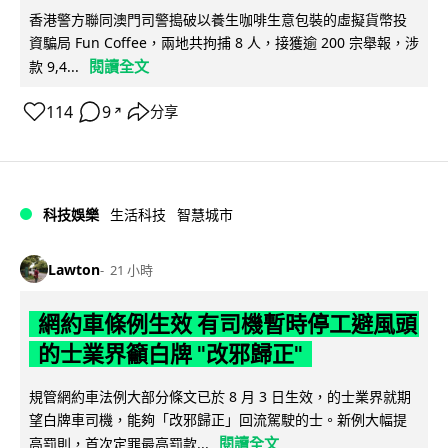
香港警方聯同澳門司警搗破以養生咖啡生意包裝的虛擬貨幣投
資騙局 Fun Coffee，兩地共拘捕 8 人，接獲逾 200 宗舉報，涉
閱讀全文
款 9,4...
114
9
分享
↗
科技娛樂
生活科技
智慧城市
Lawton
21 小時
網約車條例生效 有司機暫時停工避風頭
的士業界籲白牌 "改邪歸正"
規管網約車法例大部分條文已於 8 月 3 日生效，的士業界就期
望白牌車司機，能夠「改邪歸正」回流駕駛的士。新例大幅提
閱讀全文
高罰則，首次定罪最高罰款...