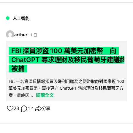
人工智能
arthur
1 日
FBI 探員涉盜 100 萬美元加密幣 向
ChatGPT 尋求理財及移民葡萄牙建議終
被捕
FBI 一名資深反情報探員涉嫌利用職務之便盜取敵對國家近 100
萬美元加密貨幣，事後更向 ChatGPT 諮詢理財及移民葡萄牙方
閱讀全文
案，最終因...
23
1
分享
↗