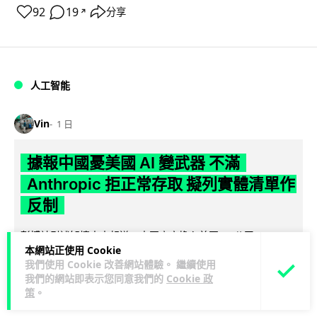
92
19
分享
↗
人工智能
Vin
1 日
據報中國憂美國 AI 變武器 不滿
Anthropic 拒正常存取 擬列實體清單作
反制
彭博社引述知情人士報道，中國官方擔心美國 AI 公司
本網站正使用 Cookie
Anthropic 開發的頂級模型 Mythos 可被用作攻擊武器，正研
我們使用 Cookie 改善網站體驗。 繼續使用
閱讀全文
究反制方案。知...
我們的網站即表示您同意我們的
Cookie 政
策
。
1
分享