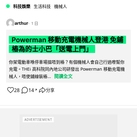
科技娛樂
生活科技
機械人
arthur
1 日
Powerman 移動充電機械人登港 免鋪
樁為的士小巴「送電上門」
你架電動車喺停車場搵唔到樁？有個機械人會自己行過嚟幫你
充電。THEi 高科院同內地公司研發出 Powerman 移動充電機
閱讀全文
械人，唔使鋪線裝樁...
28
14
分享
↗
ADVERTISEMENT