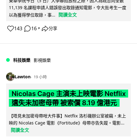
東華學院今日（5 日）大學聯招放榜之際，因人為疏忽向全數
11,139 名課程申請人錯誤發出取錄通知電郵，令大批考生一度
閱讀全文
以為獲得學位取錄，事...
143
16
分享
↗
科技娛樂
影視娛樂
Lawton
19 小時
Nicolas Cage 主演未上映電影 Netflix
遺失未加密母帶 被索償 8.19 億港元
【唔見未加密母帶咁大件事】Netflix 洛杉磯辦公室被竊，未上
映的 Nicolas Cage 電影《Fortitude》母帶亦告失蹤。電影...
閱讀全文