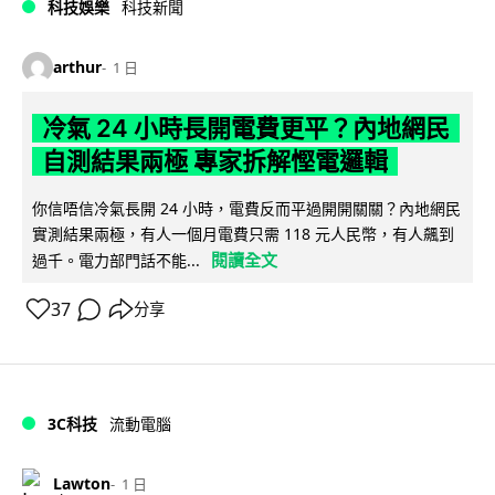
科技娛樂
科技新聞
arthur
1 日
冷氣 24 小時長開電費更平？內地網民
自測結果兩極 專家拆解慳電邏輯
你信唔信冷氣長開 24 小時，電費反而平過開開關關？內地網民
實測結果兩極，有人一個月電費只需 118 元人民幣，有人飆到
閱讀全文
過千。電力部門話不能...
37
分享
3C科技
流動電腦
Lawton
1 日