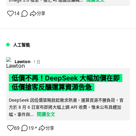
14
分享
人工智能
Lawton
1 日
低價不再！DeepSeek 大幅加價在即
低價搶客反釀運算資源告急
DeepSeek 因低價策略掀起需求熱潮，運算資源不勝負荷，官
方於 8 月 6 日宣布即將大幅上調 API 收費，惟未公布具體加
閱讀全文
幅。事件與...
69
19
分享
↗