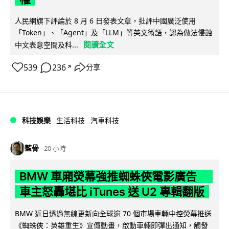
人民網旗下評論於 8 月 6 日發表文章，批評中國廣泛使用
「Token」、「Agent」及「LLM」等英文術語，認為做法侵蝕
閱讀全文
中文表意空間及科...
539
236
分享
↗
科技娛樂
生活科技
汽車科技
藍骨
20 小時
BMW 車廂熒幕強推蜘蛛俠電影廣告
車主怒轟堪比 iTunes 送 U2 專輯翻版
BMW 近日透過無線更新向全球逾 70 個市場車輛中控熒幕推送
《蜘蛛俠：英雄重生》宣傳動畫，啟動車輛即彈出通知，觸發