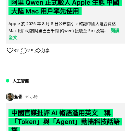
阿里 Qwen 正式駁入 Apple 生態 中國
大陸 Mac 用戶率先使用
Apple 於 2026 年 8 月 8 日公布指引，確認中國大陸合資格
閱讀
Mac 用戶可將阿里巴巴千問 (Qwen) 接駁至 Siri 及寫...
全文
32
2
分享
↗
人工智能
藍骨
19 小時
中國官媒批評 AI 術語濫用英文 稱
「Token」與「Agent」動搖科技話語
權