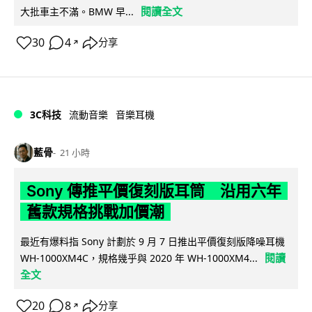
閱讀全文
大批車主不滿。BMW 早...
30
4
分享
↗
3C科技
流動音樂
音樂耳機
藍骨
21 小時
Sony 傳推平價復刻版耳筒 沿用六年
舊款規格挑戰加價潮
最近有爆料指 Sony 計劃於 9 月 7 日推出平價復刻版降噪耳機
閱讀
WH-1000XM4C，規格幾乎與 2020 年 WH-1000XM4...
全文
20
8
分享
↗