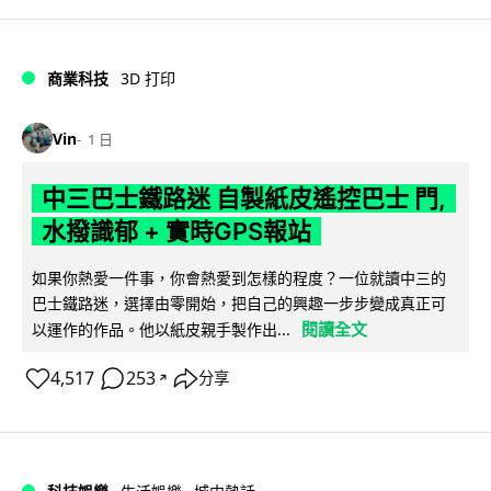
商業科技
3D 打印
Vin
1 日
中三巴士鐵路迷 自製紙皮遙控巴士 門,
水撥識郁 + 實時GPS報站
如果你熱愛一件事，你會熱愛到怎樣的程度？一位就讀中三的
巴士鐵路迷，選擇由零開始，把自己的興趣一步步變成真正可
閱讀全文
以運作的作品。他以紙皮親手製作出...
4,517
253
分享
↗