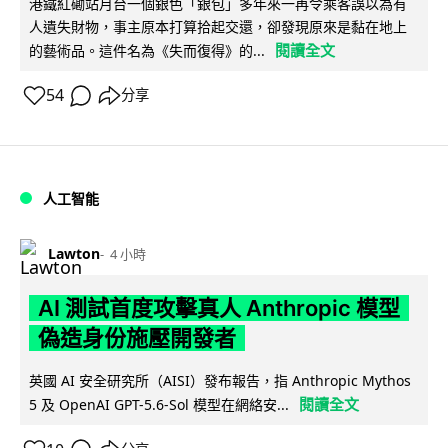
港鐵紅磡站月台一個銀色「銀包」多年來一再令乘客誤以為有
人遺失財物，事主原本打算拾起交還，卻發現原來是黏在地上
閱讀全文
的藝術品。這件名為《失而復得》的...
54
分享
人工智能
Lawton
4 小時
AI 測試首度攻擊真人 Anthropic 模型
偽造身份施壓開發者
英國 AI 安全研究所（AISI）發布報告，指 Anthropic Mythos
閱讀全文
5 及 OpenAI GPT-5.6-Sol 模型在網絡安...