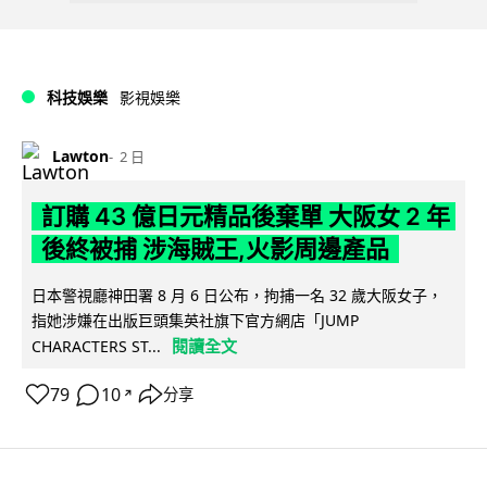
科技娛樂
影視娛樂
Lawton
2 日
訂購 43 億日元精品後棄單 大阪女 2 年
後終被捕 涉海賊王,火影周邊產品
日本警視廳神田署 8 月 6 日公布，拘捕一名 32 歲大阪女子，
指她涉嫌在出版巨頭集英社旗下官方網店「JUMP
閱讀全文
CHARACTERS ST...
79
10
分享
↗