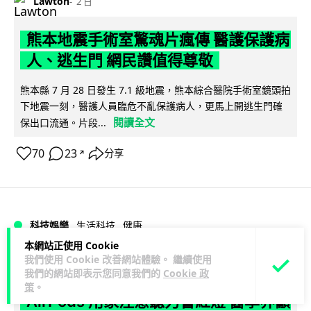
Lawton
2 日
熊本地震手術室驚魂片瘋傳 醫護保護病
人、逃生門 網民讚值得尊敬
熊本縣 7 月 28 日發生 7.1 級地震，熊本綜合醫院手術室鏡頭拍
下地震一刻，醫護人員臨危不亂保護病人，更馬上開逃生門確
閱讀全文
保出口流通。片段...
70
23
分享
↗
科技娛樂
生活科技
健康
本網站正使用 Cookie
我們使用 Cookie 改善網站體驗。 繼續使用
arthur
2 日
我們的網站即表示您同意我們的
Cookie 政
策
。
AirPods 用家注意聽力響紅燈 醫學界籲