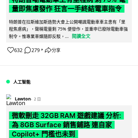
量即焦慮發作 狂言一手終結電車指令
特朗普在拉斯維加斯造勢大會上公開嘲諷電動車車主患有「里
程焦慮病」，聲稱電量剩 75% 便發作，並重申已廢除電動車強
閱讀全文
制令。惟專業車媒隨即反駁，...
632
279
分享
↗
人工智能
Lawton
2 日
微軟刪走 32GB RAM 遊戲建議 分析:
為 8GB Surface 銷售鋪路 連自家
Copilot+ 門檻也未到