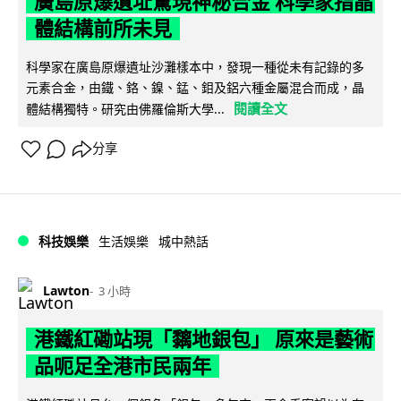
廣島原爆遺址驚現神秘合金 科學家指晶
體結構前所未見
科學家在廣島原爆遺址沙灘樣本中，發現一種從未有記錄的多
元素合金，由鐵、鉻、鎳、錳、鉬及鋁六種金屬混合而成，晶
閱讀全文
體結構獨特。研究由佛羅倫斯大學...
分享
科技娛樂
生活娛樂
城中熱話
Lawton
3 小時
港鐵紅磡站現「黐地銀包」 原來是藝術
品呃足全港市民兩年