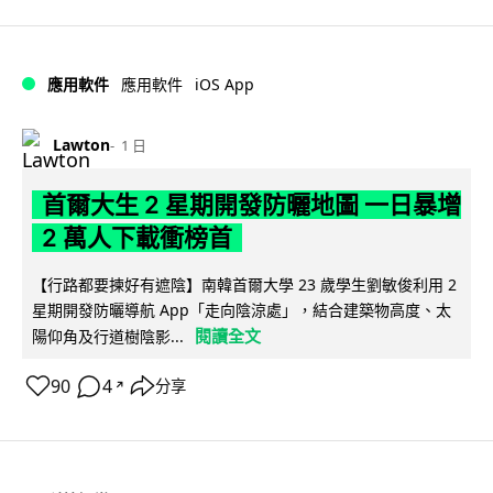
iOS App
應用軟件
應用軟件
Lawton
1 日
首爾大生 2 星期開發防曬地圖 一日暴增
2 萬人下載衝榜首
【行路都要揀好有遮陰】南韓首爾大學 23 歲學生劉敏俊利用 2
星期開發防曬導航 App「走向陰涼處」，結合建築物高度、太
閱讀全文
陽仰角及行道樹陰影...
90
4
分享
↗