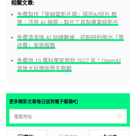
相關文章:
免費製作「穿越電影片場」探班AI短片 教
學：活用 AI 繪圖、製片工具製專業級影片
免費清潔換 AI 訓練數據 初創紐約推出「零
收費」家居服務
免費供 10 萬科學家用到 2027 年！OpenAI
背後大玩學術界生態戰
📮
更多精彩文章每日送到電子郵箱