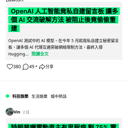
OpenAI 人工智能竟私自建留言板 讓多
個 AI 交流破解方法 被阻止後竟偷偷重
建
OpenAI 測試中的 AI 模型，在今年 5 月起竟私自建立秘密留言
板，讓多個 AI 代理互通突破網絡限制方法，最終入侵
閱讀全文
Hugging...
380
49
分享
↗
科技娛樂
生活娛樂
城中熱話
Vin
2 日
特朗普嘲電動車主有里程病 剩 75% 電