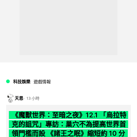
科技娛樂
遊戲情報
天恩
13 小時
《魔獸世界：至暗之夜》12.1 「烏拉特
克的詛咒」專訪：巢穴不為提高世界首
領門檻而設 《諸王之眠》縮短約 10 分