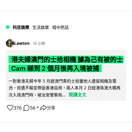
科技娛樂
生活娛樂
城中熱話
Lawton
18 小時
港夫婦澳門的士拾相機 據為己有被的士
Cam 睇到 2 個月後再入境被捕
一對香港夫婦今年 5 月遊澳門乘的士拾獲他人遺留相機及電
池，拾遺不報並帶返香港自用。兩人本月 2 日經港珠澳大橋再
閱讀全文
次入境澳門時，被治安警察局...
376
56
分享
↗