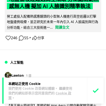
感無人機 擬加 AI 人臉識別精準執法
勞工處投入配備熱感應鏡頭的小型無人機進行高空巡邏以打擊
地盤違例吸煙，並正研究於未來一年內引入 AI 人臉識別與行為
閱讀全文
分析功能，結合三大技術進一...
246
55
分享
↗
人工智能
Lawton
1 日
本網站正使用 Cookie
貨運火箭 沖繩飛台灣僅需 15 分鐘 Hop
我們使用 Cookie 改善網站體驗。 繼續使用
我們的網站即表示您同意我們的
Cookie 政
Aero 將 550 磅貨物運送至 725 公里外
策
。
【真正用火箭送貨】美國初創 Hop Aero 公開自動駕駛貨運火