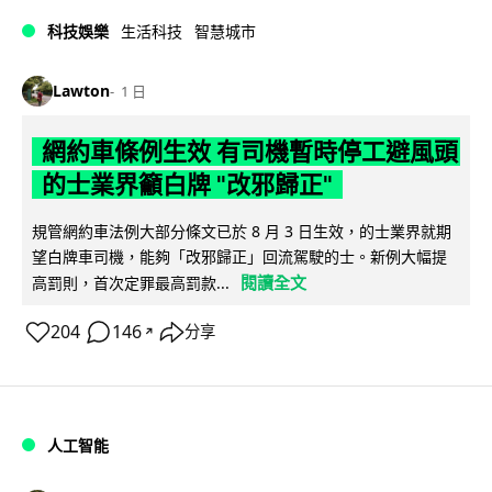
科技娛樂
生活科技
智慧城市
Lawton
1 日
網約車條例生效 有司機暫時停工避風頭
的士業界籲白牌 "改邪歸正"
規管網約車法例大部分條文已於 8 月 3 日生效，的士業界就期
望白牌車司機，能夠「改邪歸正」回流駕駛的士。新例大幅提
閱讀全文
高罰則，首次定罪最高罰款...
204
146
分享
↗
人工智能