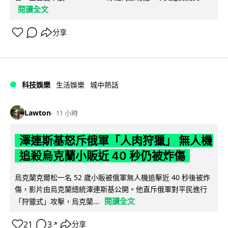
閱讀全文
分享
科技娛樂
生活娛樂
城中熱話
Lawton
11 小時
澤連斯基怒斥俄軍「人肉狩獵」 無人機
追殺烏克蘭小販近 40 秒仍被炸傷
烏克蘭克爾松一名 52 歲小販被俄軍無人機追擊近 40 秒後被炸
傷，影片由烏克蘭總統澤連斯基公開。他直斥俄軍對平民進行
閱讀全文
「狩獵式」攻擊，烏克蘭...
21
3
分享
↗