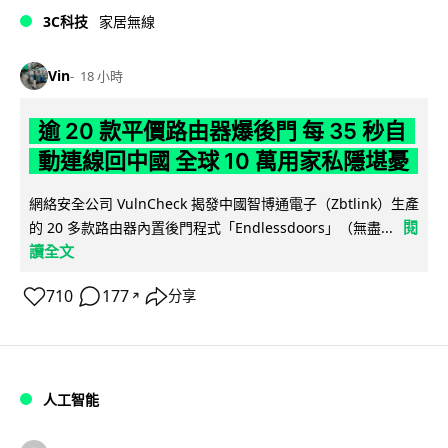
3C科技
家居無線
Vin
18 小時
逾 20 款平價路由器爆後門 每 35 秒自
動連線回中國 全球 10 萬用家私隱堪憂
網絡安全公司 VulnCheck 揭發中國智博通電子（Zbtlink）生產
閱
的 20 多款路由器內置後門程式「Endlessdoors」（無盡...
讀全文
710
177
分享
↗
人工智能