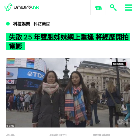
WWDC 2026
GenAI 與雲端科技專區
ERP 與商業 AI
失散 25 年雙胞姊妹網上重逢 將經歷開拍電影
科技娛樂
科技新聞
失散 25 年雙胞姊妹網上重逢 將經歷開拍
電影
作者
發佈日期
閱讀時間