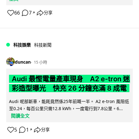
66
7
分享
↗
科技娛樂
科技新聞
duncan
15 小時
Audi 最慳電量產車現身 A2 e-tron 迷
彩造型曝光 快充 26 分鐘充滿 8 成電
Audi 呢部新車，能耗竟然係25年前嘅一半。 A2 e-tron 風阻低
至0.24，每百公里只需12.8 kWh，一度電行到7.8公里。6...
閱讀全文
5
1
分享
↗