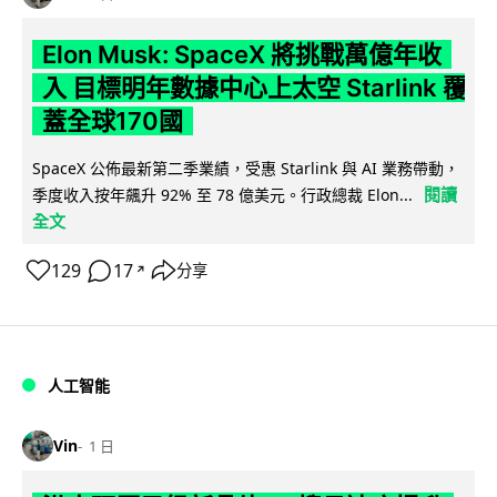
Elon Musk: SpaceX 將挑戰萬億年收
入 目標明年數據中心上太空 Starlink 覆
蓋全球170國
SpaceX 公佈最新第二季業績，受惠 Starlink 與 AI 業務帶動，
閱讀
季度收入按年飆升 92% 至 78 億美元。行政總裁 Elon...
全文
129
17
分享
↗
人工智能
Vin
1 日