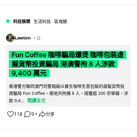
科技娛樂
生活科技
區塊鏈
Lawton
1 日
Fun Coffee 咖啡騙局爆煲 咖啡包裝虛
擬貨幣投資騙局 港澳警拘 8 人涉款
9,400 萬元
香港警方聯同澳門司警搗破以養生咖啡生意包裝的虛擬貨幣投
資騙局 Fun Coffee，兩地共拘捕 8 人，接獲逾 200 宗舉報，涉
閱讀全文
款 9,4...
118
9
分享
↗