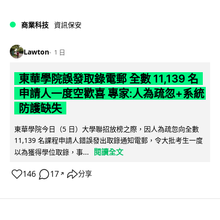
商業科技
資訊保安
Lawton
1 日
東華學院誤發取錄電郵 全數 11,139 名
申請人一度空歡喜 專家:人為疏忽+系統
防護缺失
東華學院今日（5 日）大學聯招放榜之際，因人為疏忽向全數
11,139 名課程申請人錯誤發出取錄通知電郵，令大批考生一度
閱讀全文
以為獲得學位取錄，事...
146
17
分享
↗