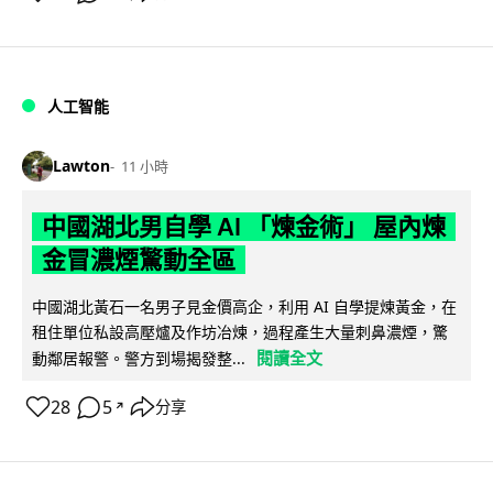
人工智能
Lawton
11 小時
中國湖北男自學 AI 「煉金術」 屋內煉
金冒濃煙驚動全區
中國湖北黃石一名男子見金價高企，利用 AI 自學提煉黃金，在
租住單位私設高壓爐及作坊冶煉，過程產生大量刺鼻濃煙，驚
閱讀全文
動鄰居報警。警方到場揭發整...
28
5
分享
↗