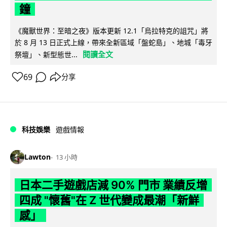
鐘
《魔獸世界：至暗之夜》版本更新 12.1「烏拉特克的詛咒」將
於 8 月 13 日正式上線，帶來全新區域「盤蛇島」、地城「毒牙
閱讀全文
祭壇」、新型態世...
69
分享
科技娛樂
遊戲情報
Lawton
13 小時
日本二手遊戲店減 90% 門市 業績反增
四成 "懷舊"在 Z 世代變成最潮「新鮮
感」