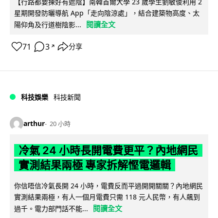
【行路都要揀好有遮陰】南韓首爾大學 23 歲學生劉敏俊利用 2
星期開發防曬導航 App「走向陰涼處」，結合建築物高度、太
閱讀全文
陽仰角及行道樹陰影...
71
3
分享
↗
科技娛樂
科技新聞
arthur
20 小時
冷氣 24 小時長開電費更平？內地網民
實測結果兩極 專家拆解慳電邏輯
你信唔信冷氣長開 24 小時，電費反而平過開開關關？內地網民
實測結果兩極，有人一個月電費只需 118 元人民幣，有人飆到
閱讀全文
過千。電力部門話不能...