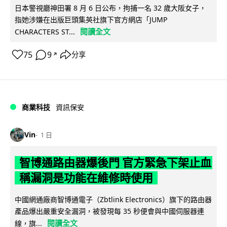
日本警視廳神田署 8 月 6 日公布，拘捕一名 32 歲大阪女子，
指她涉嫌在出版巨頭集英社旗下官方網店「JUMP
閱讀全文
CHARACTERS ST...
75
9
分享
↗
商業科技
資訊保安
Vin
1 日
智博通路由器爆後門 官方緊急下架止血
稱漏洞是功能在維修時使用
中國網通廠商智博通電子（Zbtlink Electronics）旗下的路由器
產品爆出嚴重安全漏洞，被發現每 35 秒便會與中國伺服器連
閱讀全文
線，旗...