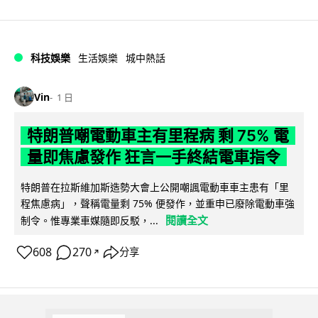
科技娛樂
生活娛樂
城中熱話
Vin
1 日
特朗普嘲電動車主有里程病 剩 75% 電
量即焦慮發作 狂言一手終結電車指令
特朗普在拉斯維加斯造勢大會上公開嘲諷電動車車主患有「里
程焦慮病」，聲稱電量剩 75% 便發作，並重申已廢除電動車強
閱讀全文
制令。惟專業車媒隨即反駁，...
608
270
分享
↗