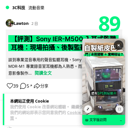
3C科技
流動音樂
89
Lawton
2 日
【評測】Sony IER-M500 入耳式監聽
×
耳機：現場拍攝、後製監聽與人聲利器
談到專業混音專用的聲音監聽耳機，Sony 經典 MDR-7506 到
MDR-M1 專業錄音室耳機都為人熟悉。而現在舞台製作者與創
閱讀全文
意影像製作...
39
5
分享
↗
本網站正使用 Cookie
我們使用 Cookie 改善網站體驗。 繼續使用
🎵
⛶
我們的網站即表示您同意我們的
Cookie 政
科技娛樂
遊戲情報
策
。
📖 文字版訪問
→