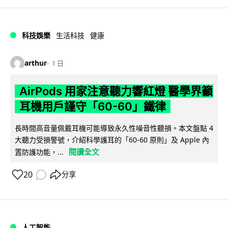
科技娛樂
生活科技
健康
arthur
1 日
AirPods 用家注意聽力響紅燈 醫學界籲
耳機用戶謹守「60-60」鐵律
長時間高音量佩戴耳機可能導致永久性噪音性聽損。本文盤點 4
大聽力受損警號，介紹科學護耳的「60-60 原則」及 Apple 內
閱讀全文
置防護功能，...
20
分享
人工智能