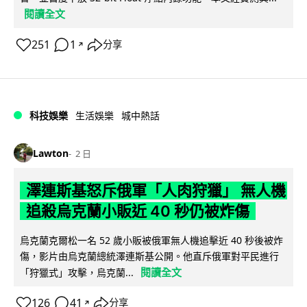
閱讀全文
251
1
分享
↗
科技娛樂
生活娛樂
城中熱話
Lawton
2 日
澤連斯基怒斥俄軍「人肉狩獵」 無人機
追殺烏克蘭小販近 40 秒仍被炸傷
烏克蘭克爾松一名 52 歲小販被俄軍無人機追擊近 40 秒後被炸
傷，影片由烏克蘭總統澤連斯基公開。他直斥俄軍對平民進行
閱讀全文
「狩獵式」攻擊，烏克蘭...
126
41
分享
↗