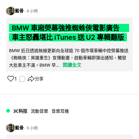
藍骨
8 小時
BMW 車廂熒幕強推蜘蛛俠電影廣告
車主怒轟堪比 iTunes 送 U2 專輯翻版
BMW 近日透過無線更新向全球逾 70 個市場車輛中控熒幕推送
《蜘蛛俠：英雄重生》宣傳動畫，啟動車輛即彈出通知，觸發
閱讀全文
大批車主不滿。BMW 早...
1
分享
3C科技
流動音樂
音樂耳機
藍骨
9 小時