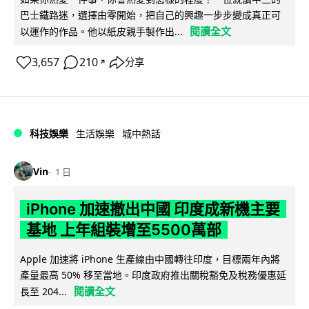
巴士鐵路迷，選擇由零開始，把自己的興趣一步步變成真正可
閱讀全文
以運作的作品。他以紙皮親手製作出...
3,657
210
分享
↗
科技娛樂
生活娛樂
城中熱話
Vin
1 日
iPhone 加速撤出中國 印度成新機主要
基地 上年組裝增至5500萬部
Apple 加速將 iPhone 生產線由中國轉往印度，目標兩年內將
產量最高 50% 移至當地。印度政府推出關稅豁免及稅務優惠延
閱讀全文
長至 204...