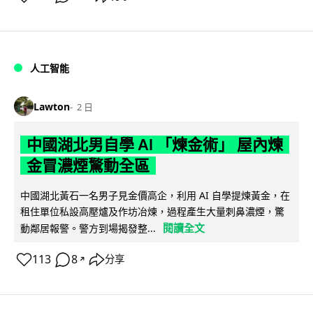
人工智能
Lawton
2 日
中國湖北男自學 AI 「煉金術」 屋內煉
金冒濃煙驚動全區
中國湖北黃石一名男子見金價高企，利用 AI 自學提煉黃金，在
租住單位私設高壓爐及作坊冶煉，過程產生大量刺鼻濃煙，驚
閱讀全文
動鄰居報警。警方到場揭發整...
113
8
分享
↗