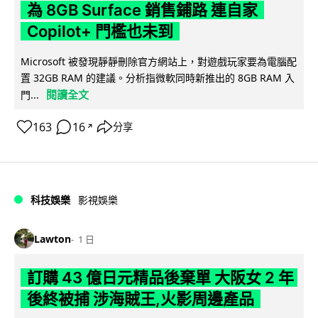
為 8GB Surface 銷售鋪路 連自家
Copilot+ 門檻也未到
Microsoft 被發現靜靜刪除官方網站上，對遊戲玩家要為電腦配
置 32GB RAM 的建議。分析指微軟同時新推出的 8GB RAM 入
閱讀全文
門...
163
16
分享
↗
科技娛樂
影視娛樂
Lawton
1 日
訂購 43 億日元精品後棄單 大阪女 2 年
後終被捕 涉海賊王,火影周邊產品