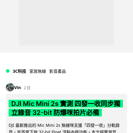
3C科技
家居無線
影音產品
Vin
2 日
DJI Mic Mini 2s 實測 四發一收同步獨
立錄音 32-bit 防爆咪拍片必備
DJI 最新推出的 Mic Mini 2s 無線咪支援「四發一收」分軌錄
音，並首度下放 32-bit Float 浮點內錄功能。本文經實測其...