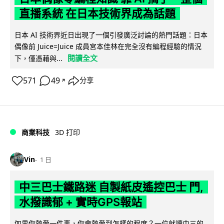
直播系統 在日本技術界成為話題
日本 AI 技術界近日出現了一個引發廣泛討論的熱門話題：日本
偶像前 Juice=Juice 成員宮本佳林在完全沒有編程經驗的情況
閱讀全文
下，僅憑藉與...
571
49
分享
↗
商業科技
3D 打印
Vin
1 日
中三巴士鐵路迷 自製紙皮遙控巴士 門,
水撥識郁 + 實時GPS報站
如果你熱愛一件事，你會熱愛到怎樣的程度？一位就讀中三的