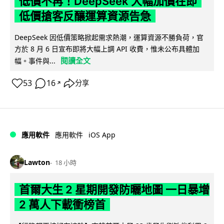
低價不再！DeepSeek 大幅加價在即
低價搶客反釀運算資源告急
DeepSeek 因低價策略掀起需求熱潮，運算資源不勝負荷，官
方於 8 月 6 日宣布即將大幅上調 API 收費，惟未公布具體加
閱讀全文
幅。事件與...
53
16
分享
↗
iOS App
應用軟件
應用軟件
Lawton
18 小時
首爾大生 2 星期開發防曬地圖 一日暴增
2 萬人下載衝榜首