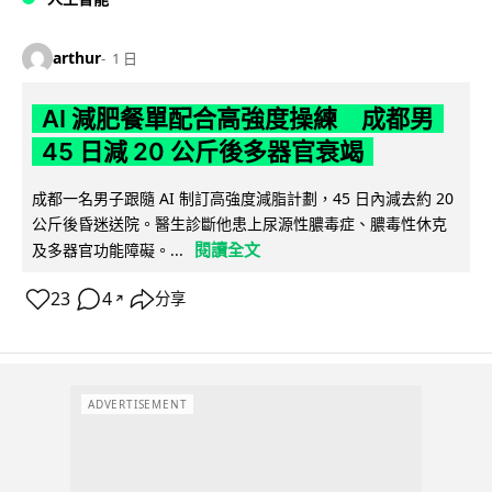
arthur
1 日
AI 減肥餐單配合高強度操練 成都男
45 日減 20 公斤後多器官衰竭
成都一名男子跟隨 AI 制訂高強度減脂計劃，45 日內減去約 20
公斤後昏迷送院。醫生診斷他患上尿源性膿毒症、膿毒性休克
閱讀全文
及多器官功能障礙。...
23
4
分享
↗
ADVERTISEMENT