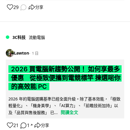
29
分享
3C科技
流動電腦
Lawton
1 日
2026 買電腦新趨勢公開！ 如何享最多
優惠 從極致便攜到電競標竿 揀選啱你
的高效能 PC
2026 年的電腦選購基準已經全面升級。除了基本效能，「極致
輕量化」、「機身美學」、「AI算力」、「前瞻技術加持」以
閱讀全文
及「品質與售後服務」 已...
21
1
分享
↗