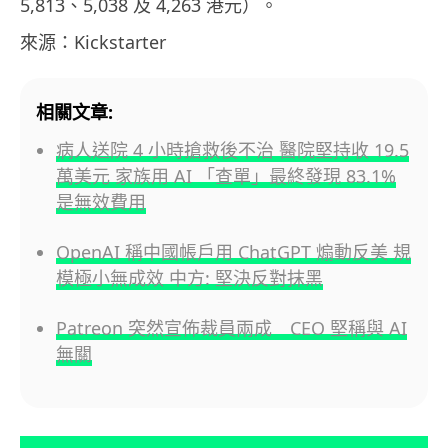
5,813、5,038 及 4,263 港元）。
來源：Kickstarter
相關文章:
病人送院 4 小時搶救後不治 醫院堅持收 19.5
萬美元 家族用 AI 「查單」最終發現 83.1%
是無效費用
OpenAI 稱中國帳戶用 ChatGPT 煽動反美 規
模極小無成效 中方: 堅決反對抹黑
Patreon 突然宣佈裁員兩成 CEO 堅稱與 AI
無關