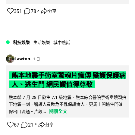
351
78
分享
↗
科技娛樂
生活娛樂
城中熱話
Lawton
1 日
熊本地震手術室驚魂片瘋傳 醫護保護病
人、逃生門 網民讚值得尊敬
熊本縣 7 月 28 日發生 7.1 級地震，熊本綜合醫院手術室鏡頭拍
下地震一刻，醫護人員臨危不亂保護病人，更馬上開逃生門確
閱讀全文
保出口流通。片段...
67
21
分享
↗