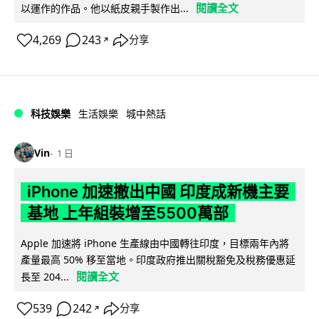
閱讀全文
以運作的作品。他以紙皮親手製作出...
4,269
243
分享
↗
科技娛樂
生活娛樂
城中熱話
Vin
1 日
iPhone 加速撤出中國 印度成新機主要
基地 上年組裝增至5500萬部
Apple 加速將 iPhone 生產線由中國轉往印度，目標兩年內將
產量最高 50% 移至當地。印度政府推出關稅豁免及稅務優惠延
閱讀全文
長至 204...
539
242
分享
↗