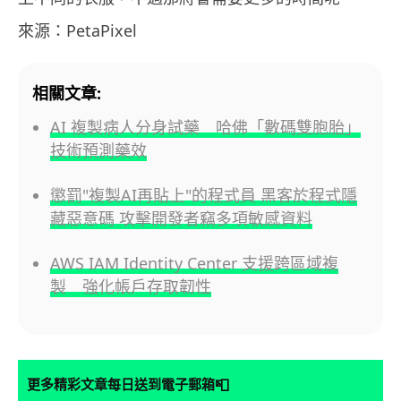
來源：PetaPixel
相關文章:
AI 複製病人分身試藥 哈佛「數碼雙胞胎」
技術預測藥效
懲罰"複製AI再貼上"的程式員 黑客於程式隱
藏惡意碼 攻擊開發者竊多項敏感資料
AWS IAM Identity Center 支援跨區域複
製 強化帳戶存取韌性
📮
更多精彩文章每日送到電子郵箱