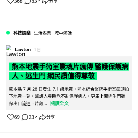
368
83
分享
↗
科技娛樂
生活娛樂
城中熱話
Lawton
1 日
熊本地震手術室驚魂片瘋傳 醫護保護病
人、逃生門 網民讚值得尊敬
熊本縣 7 月 28 日發生 7.1 級地震，熊本綜合醫院手術室鏡頭拍
下地震一刻，醫護人員臨危不亂保護病人，更馬上開逃生門確
閱讀全文
保出口流通。片段...
69
23
分享
↗