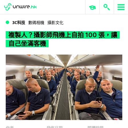
WWDC 2026
GenAI 與雲端科技專區
ERP 與商業 AI
複製人？攝影師飛機上自拍 100 張，讓自己坐滿客機
3C科技
數碼相機
攝影文化
複製人？攝影師飛機上自拍 100 張，讓
自己坐滿客機
作者
發佈日期
閱讀時間