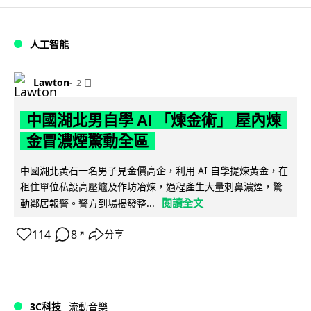
人工智能
Lawton
2 日
中國湖北男自學 AI 「煉金術」 屋內煉
金冒濃煙驚動全區
中國湖北黃石一名男子見金價高企，利用 AI 自學提煉黃金，在
租住單位私設高壓爐及作坊冶煉，過程產生大量刺鼻濃煙，驚
閱讀全文
動鄰居報警。警方到場揭發整...
114
8
分享
↗
3C科技
流動音樂