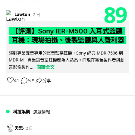
89
Lawton
2 日
【評測】Sony IER-M500 入耳式監聽
耳機：現場拍攝、後製監聽與人聲利器
談到專業混音專用的聲音監聽耳機，Sony 經典 MDR-7506 到
MDR-M1 專業錄音室耳機都為人熟悉。而現在舞台製作者與創
閱讀全文
意影像製作...
41
5
分享
↗
科技娛樂
遊戲情報
天恩
2 日