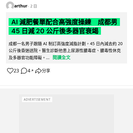
arthur
2 日
AI 減肥餐單配合高強度操練 成都男
45 日減 20 公斤後多器官衰竭
成都一名男子跟隨 AI 制訂高強度減脂計劃，45 日內減去約 20
公斤後昏迷送院。醫生診斷他患上尿源性膿毒症、膿毒性休克
閱讀全文
及多器官功能障礙。...
23
4
分享
↗
ADVERTISEMENT