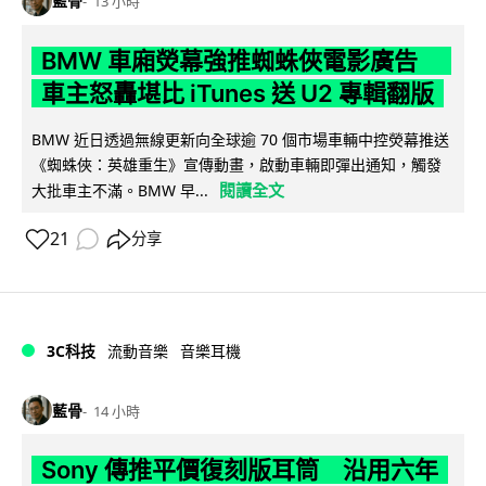
藍骨
13 小時
BMW 車廂熒幕強推蜘蛛俠電影廣告
車主怒轟堪比 iTunes 送 U2 專輯翻版
BMW 近日透過無線更新向全球逾 70 個市場車輛中控熒幕推送
《蜘蛛俠：英雄重生》宣傳動畫，啟動車輛即彈出通知，觸發
閱讀全文
大批車主不滿。BMW 早...
21
分享
3C科技
流動音樂
音樂耳機
藍骨
14 小時
Sony 傳推平價復刻版耳筒 沿用六年