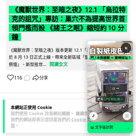
《魔獸世界：至暗之夜》12.1 「烏拉特
克的詛咒」專訪：巢穴不為提高世界首
領門檻而設 《諸王之眠》縮短約 10 分
鐘
×
《魔獸世界：至暗之夜》版本更新 12.1「烏拉特克的詛咒」將
於 8 月 13 日正式上線，帶來全新區域「盤蛇島」、地城「毒牙
閱讀全文
祭壇」、新型態世...
116
分享
本網站正使用 Cookie
科技娛樂
遊戲情報
我們使用 Cookie 改善網站體驗。 繼續使用
🎵
⛶
我們的網站即表示您同意我們的
Cookie 政
策
。
Lawton
2 日
📖 文字版訪問
→