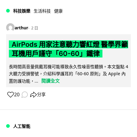
科技娛樂
生活科技
健康
arthur
2 日
AirPods 用家注意聽力響紅燈 醫學界籲
耳機用戶謹守「60-60」鐵律
長時間高音量佩戴耳機可能導致永久性噪音性聽損。本文盤點 4
大聽力受損警號，介紹科學護耳的「60-60 原則」及 Apple 內
閱讀全文
置防護功能，...
20
分享
人工智能