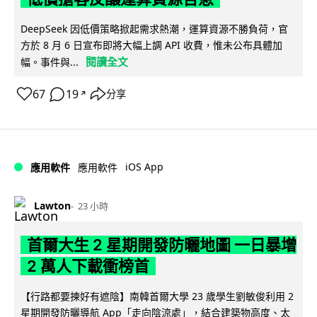
DeepSeek 因低價策略掀起需求熱潮，運算資源不勝負荷，官
方於 8 月 6 日宣布即將大幅上調 API 收費，惟未公布具體加
閱讀全文
幅。事件與...
67
19
分享
↗
iOS App
應用軟件
應用軟件
Lawton
23 小時
首爾大生 2 星期開發防曬地圖 一日暴增
2 萬人下載衝榜首
【行路都要揀好有遮陰】南韓首爾大學 23 歲學生劉敏俊利用 2
星期開發防曬導航 App「走向陰涼處」，結合建築物高度、太