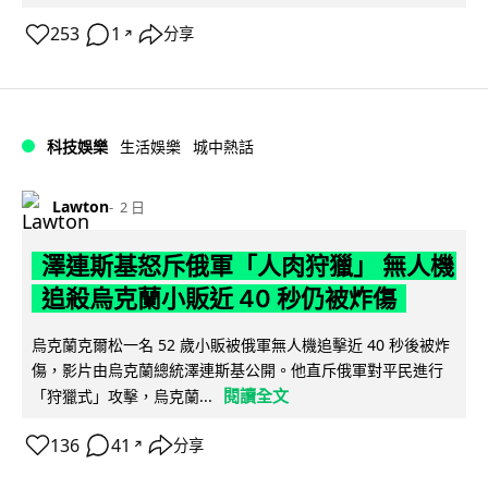
253
1
分享
↗
科技娛樂
生活娛樂
城中熱話
Lawton
2 日
澤連斯基怒斥俄軍「人肉狩獵」 無人機
追殺烏克蘭小販近 40 秒仍被炸傷
烏克蘭克爾松一名 52 歲小販被俄軍無人機追擊近 40 秒後被炸
傷，影片由烏克蘭總統澤連斯基公開。他直斥俄軍對平民進行
閱讀全文
「狩獵式」攻擊，烏克蘭...
136
41
分享
↗