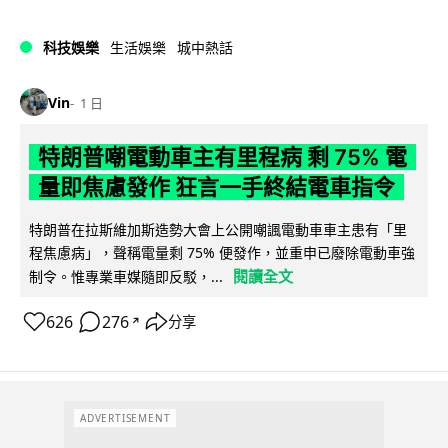
科技娛樂
生活娛樂
城中熱話
Vin
1 日
特朗普嘲電動車主有里程病 剩 75% 電
量即焦慮發作 狂言一手終結電車指令
特朗普在拉斯維加斯造勢大會上公開嘲諷電動車車主患有「里
程焦慮病」，聲稱電量剩 75% 便發作，並重申已廢除電動車強
閱讀全文
制令。惟專業車媒隨即反駁，...
626
276
分享
↗
ADVERTISEMENT