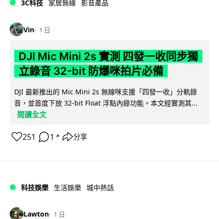
3C科技
家居無線
影音產品
Vin
1 日
DJI Mic Mini 2s 實測 四發一收同步獨
立錄音 32-bit 防爆咪拍片必備
DJI 最新推出的 Mic Mini 2s 無線咪支援「四發一收」分軌錄
音，並首度下放 32-bit Float 浮點內錄功能。本文經實測其...
閱讀全文
251
1
分享
↗
科技娛樂
生活娛樂
城中熱話
Lawton
1 日