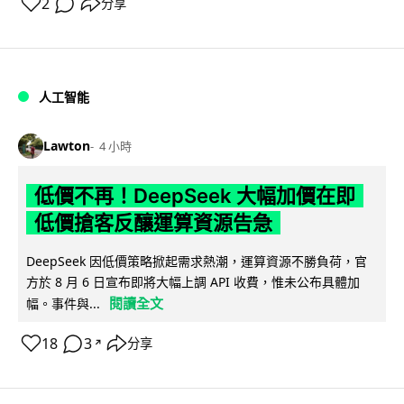
2
分享
人工智能
Lawton
4 小時
低價不再！DeepSeek 大幅加價在即
低價搶客反釀運算資源告急
DeepSeek 因低價策略掀起需求熱潮，運算資源不勝負荷，官
方於 8 月 6 日宣布即將大幅上調 API 收費，惟未公布具體加
閱讀全文
幅。事件與...
18
3
分享
↗