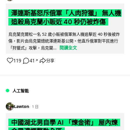
澤連斯基怒斥俄軍「人肉狩獵」 無人機
追殺烏克蘭小販近 40 秒仍被炸傷
烏克蘭克爾松一名 52 歲小販被俄軍無人機追擊近 40 秒後被炸
傷，影片由烏克蘭總統澤連斯基公開。他直斥俄軍對平民進行
閱讀全文
「狩獵式」攻擊，烏克蘭...
119
41
分享
↗
人工智能
Lawton
1 日
中國湖北男自學 AI 「煉金術」 屋內煉