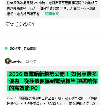
你信唔信冷氣長開 24 小時，電費反而平過開開關關？內地網民
實測結果兩極，有人一個月電費只需 118 元人民幣，有人飆到
閱讀全文
過千。電力部門話不能...
21
分享
3C科技
流動電腦
Lawton
23 小時
2026 買電腦新趨勢公開！ 如何享最多
優惠 從極致便攜到電競標竿 揀選啱你
的高效能 PC
2026 年的電腦選購基準已經全面升級。除了基本效能，「極致
輕量化」、「機身美學」、「AI算力」、「前瞻技術加持」以