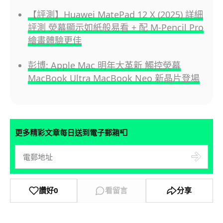
【評測】Huawei MatePad 12 X (2025) 詳細
評測 熒幕顯示如紙般易看 + 配 M-Pencil Pro
繪畫體驗更佳
彭博: Apple Mac 明年大革新 觸控熒幕
MacBook Ultra MacBook Neo 新晶片登場
📮
更多精彩文章每日送到電子郵箱
讚好
0
看留言
分享