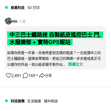
商業科技
3D 打印
Vin
1 日
中三巴士鐵路迷 自製紙皮遙控巴士 門,
水撥識郁 + 實時GPS報站
如果你熱愛一件事，你會熱愛到怎樣的程度？一位就讀中三的
巴士鐵路迷，選擇由零開始，把自己的興趣一步步變成真正可
閱讀全文
以運作的作品。他以紙皮親手製作出...
2,891
169
分享
↗
科技娛樂
生活娛樂
城中熱話