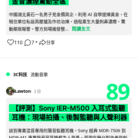
金冒濃煙驚動全區
中國湖北黃石一名男子見金價高企，利用 AI 自學提煉黃金，在
租住單位私設高壓爐及作坊冶煉，過程產生大量刺鼻濃煙，驚
閱讀全文
動鄰居報警。警方到場揭發整...
110
7
分享
↗
3C科技
流動音樂
89
Lawton
2 日
【評測】Sony IER-M500 入耳式監聽
耳機：現場拍攝、後製監聽與人聲利器
談到專業混音專用的聲音監聽耳機，Sony 經典 MDR-7506 到
MDR-M1 專業錄音室耳機都為人熟悉。而現在舞台製作者與創