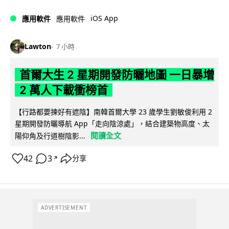
iOS App
應用軟件
應用軟件
Lawton
7 小時
首爾大生 2 星期開發防曬地圖 一日暴增
2 萬人下載衝榜首
【行路都要揀好有遮陰】南韓首爾大學 23 歲學生劉敏俊利用 2
星期開發防曬導航 App「走向陰涼處」，結合建築物高度、太
閱讀全文
陽仰角及行道樹陰影...
42
3
分享
↗
ADVERTISEMENT