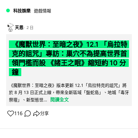
科技娛樂
遊戲情報
天恩
2 日
《魔獸世界：至暗之夜》12.1 「烏拉特
克的詛咒」專訪：巢穴不為提高世界首
領門檻而設 《諸王之眠》縮短約 10 分
鐘
《魔獸世界：至暗之夜》版本更新 12.1「烏拉特克的詛咒」將
於 8 月 13 日正式上線，帶來全新區域「盤蛇島」、地城「毒牙
閱讀全文
祭壇」、新型態世...
116
分享