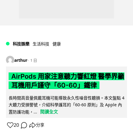
科技娛樂
生活科技
健康
arthur
1 日
AirPods 用家注意聽力響紅燈 醫學界籲
耳機用戶謹守「60-60」鐵律
長時間高音量佩戴耳機可能導致永久性噪音性聽損。本文盤點 4
大聽力受損警號，介紹科學護耳的「60-60 原則」及 Apple 內
閱讀全文
置防護功能，...
20
分享