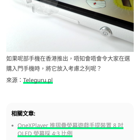
如果呢部手機在香港推出，唔知會唔會令大家在選
購入門手機時，將它放入考慮之列呢？
來源：
Teleguru.pl
相關文章:
OneXPlayer 推摺疊熒幕遊戲手提裝置 8 吋
OLED 熒幕採 4:3 比例