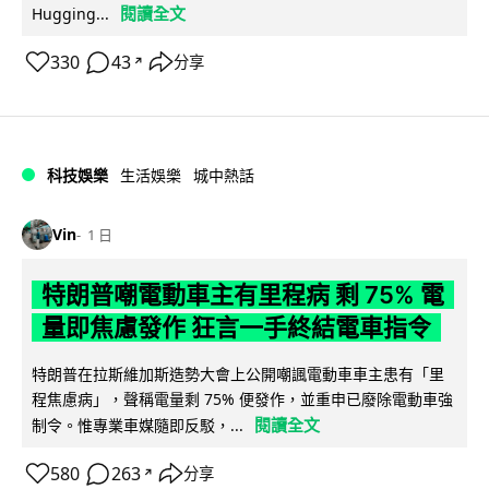
閱讀全文
Hugging...
330
43
分享
↗
科技娛樂
生活娛樂
城中熱話
Vin
1 日
特朗普嘲電動車主有里程病 剩 75% 電
量即焦慮發作 狂言一手終結電車指令
特朗普在拉斯維加斯造勢大會上公開嘲諷電動車車主患有「里
程焦慮病」，聲稱電量剩 75% 便發作，並重申已廢除電動車強
閱讀全文
制令。惟專業車媒隨即反駁，...
580
263
分享
↗