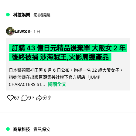
科技娛樂
影視娛樂
Lawton
1 日
訂購 43 億日元精品後棄單 大阪女 2 年
後終被捕 涉海賊王,火影周邊產品
日本警視廳神田署 8 月 6 日公布，拘捕一名 32 歲大阪女子，
指她涉嫌在出版巨頭集英社旗下官方網店「JUMP
閱讀全文
CHARACTERS ST...
67
9
分享
↗
商業科技
資訊保安