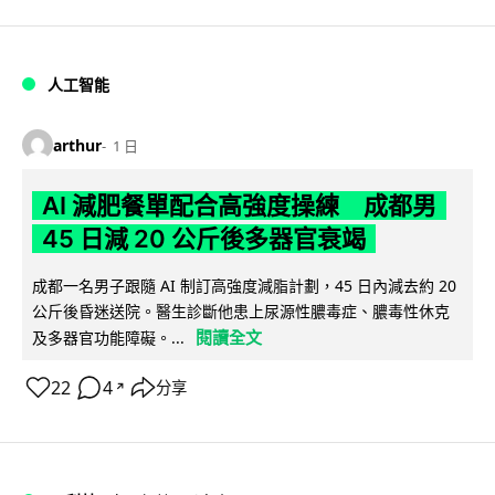
人工智能
arthur
1 日
AI 減肥餐單配合高強度操練 成都男
45 日減 20 公斤後多器官衰竭
成都一名男子跟隨 AI 制訂高強度減脂計劃，45 日內減去約 20
公斤後昏迷送院。醫生診斷他患上尿源性膿毒症、膿毒性休克
閱讀全文
及多器官功能障礙。...
22
4
分享
↗