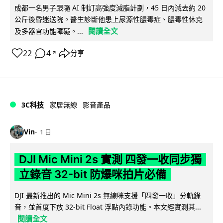
成都一名男子跟隨 AI 制訂高強度減脂計劃，45 日內減去約 20
公斤後昏迷送院。醫生診斷他患上尿源性膿毒症、膿毒性休克
閱讀全文
及多器官功能障礙。...
22
4
分享
↗
3C科技
家居無線
影音產品
Vin
1 日
DJI Mic Mini 2s 實測 四發一收同步獨
立錄音 32-bit 防爆咪拍片必備
DJI 最新推出的 Mic Mini 2s 無線咪支援「四發一收」分軌錄
音，並首度下放 32-bit Float 浮點內錄功能。本文經實測其...
閱讀全文