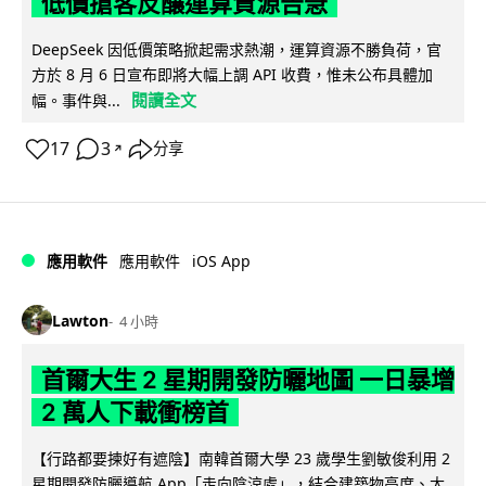
低價搶客反釀運算資源告急
DeepSeek 因低價策略掀起需求熱潮，運算資源不勝負荷，官
方於 8 月 6 日宣布即將大幅上調 API 收費，惟未公布具體加
閱讀全文
幅。事件與...
17
3
分享
↗
iOS App
應用軟件
應用軟件
Lawton
4 小時
首爾大生 2 星期開發防曬地圖 一日暴增
2 萬人下載衝榜首
【行路都要揀好有遮陰】南韓首爾大學 23 歲學生劉敏俊利用 2
星期開發防曬導航 App「走向陰涼處」，結合建築物高度、太