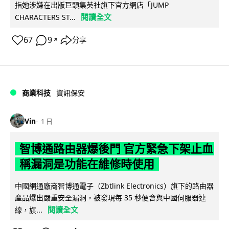
指她涉嫌在出版巨頭集英社旗下官方網店「JUMP
閱讀全文
CHARACTERS ST...
67
9
分享
↗
商業科技
資訊保安
Vin
1 日
智博通路由器爆後門 官方緊急下架止血
稱漏洞是功能在維修時使用
中國網通廠商智博通電子（Zbtlink Electronics）旗下的路由器
產品爆出嚴重安全漏洞，被發現每 35 秒便會與中國伺服器連
閱讀全文
線，旗...