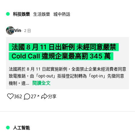
科技娛樂
生活娛樂
城中熱話
Vin
2 日
法國 8 月 11 日出新例 未經同意嚴禁
Cold Call 違規企業最高罰 345 萬
法國將於 8 月 11 日起實施新例，全面禁止企業未經消費者同意
致電推銷，由「opt-out」拒接登記制轉為「opt-in」先徵同意
閱讀全文
機制。違...
362
27
分享
↗
人工智能