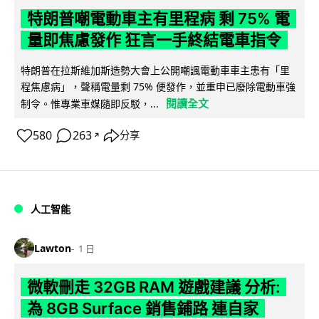
特朗普嘲電動車主有里程病 剩 75% 電
量即焦慮發作 狂言一手終結電車指令
特朗普在拉斯維加斯造勢大會上公開嘲諷電動車車主患有「里
程焦慮病」，聲稱電量剩 75% 便發作，並重申已廢除電動車強
閱讀全文
制令。惟專業車媒隨即反駁，...
580
263
分享
↗
人工智能
Lawton
1 日
微軟刪走 32GB RAM 遊戲建議 分析:
為 8GB Surface 銷售鋪路 連自家