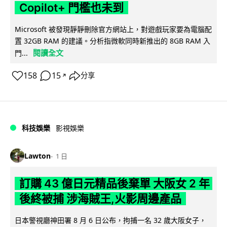
Copilot+ 門檻也未到
Microsoft 被發現靜靜刪除官方網站上，對遊戲玩家要為電腦配
置 32GB RAM 的建議。分析指微軟同時新推出的 8GB RAM 入
閱讀全文
門...
158
15
分享
↗
科技娛樂
影視娛樂
Lawton
1 日
訂購 43 億日元精品後棄單 大阪女 2 年
後終被捕 涉海賊王,火影周邊產品
日本警視廳神田署 8 月 6 日公布，拘捕一名 32 歲大阪女子，