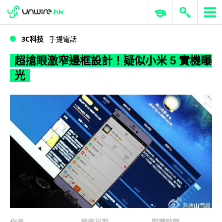
WWDC 2026
GenAI 與雲端科技專區
ERP 與商業 AI
超搶眼激窄邊框設計！疑似小米 5 實機曝光
3C科技
手提電話
超搶眼激窄邊框設計！疑似小米 5 實機曝
光
作者
發佈日期
閱讀時間