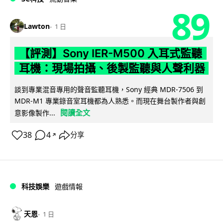
89
Lawton
1 日
【評測】Sony IER-M500 入耳式監聽
耳機：現場拍攝、後製監聽與人聲利器
談到專業混音專用的聲音監聽耳機，Sony 經典 MDR-7506 到
MDR-M1 專業錄音室耳機都為人熟悉。而現在舞台製作者與創
閱讀全文
意影像製作...
38
4
分享
↗
科技娛樂
遊戲情報
天恩
1 日