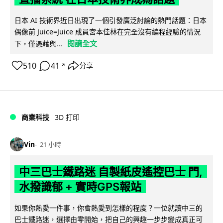
日本 AI 技術界近日出現了一個引發廣泛討論的熱門話題：日本
偶像前 Juice=Juice 成員宮本佳林在完全沒有編程經驗的情況
閱讀全文
下，僅憑藉與...
510
41
分享
↗
商業科技
3D 打印
Vin
21 小時
中三巴士鐵路迷 自製紙皮遙控巴士 門,
水撥識郁 + 實時GPS報站
如果你熱愛一件事，你會熱愛到怎樣的程度？一位就讀中三的
巴士鐵路迷，選擇由零開始，把自己的興趣一步步變成真正可