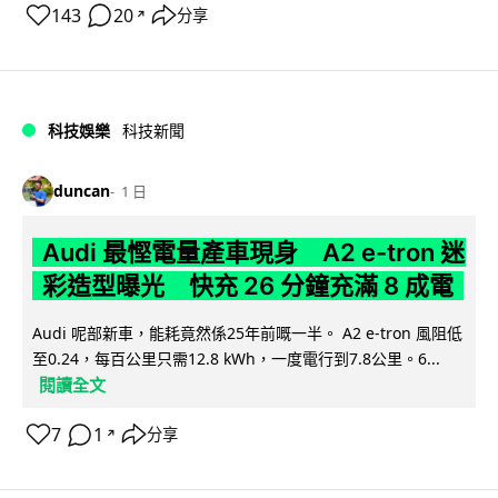
143
20
分享
↗
科技娛樂
科技新聞
duncan
1 日
Audi 最慳電量產車現身 A2 e-tron 迷
彩造型曝光 快充 26 分鐘充滿 8 成電
Audi 呢部新車，能耗竟然係25年前嘅一半。 A2 e-tron 風阻低
至0.24，每百公里只需12.8 kWh，一度電行到7.8公里。6...
閱讀全文
7
1
分享
↗