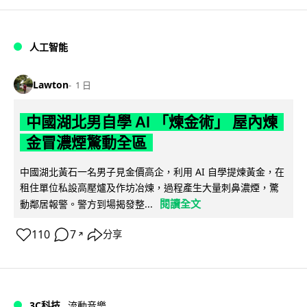
人工智能
Lawton
1 日
中國湖北男自學 AI 「煉金術」 屋內煉
金冒濃煙驚動全區
中國湖北黃石一名男子見金價高企，利用 AI 自學提煉黃金，在
租住單位私設高壓爐及作坊冶煉，過程產生大量刺鼻濃煙，驚
閱讀全文
動鄰居報警。警方到場揭發整...
110
7
分享
↗
3C科技
流動音樂