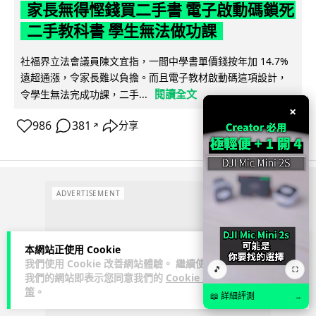
家長無得慳錢買二手書 電子啟動碼鎖死
二手教科書 學生無法做功課
社福界立法會議員陳文宜指，一間中學書單價錢按年加 14.7%
遠超通漲，令家長難以負擔。而且電子教材啟動碼這項設計，
閱讀全文
令學生無法完成功課，二手...
×
986
381
分享
↗
ADVERTISEMENT
本網站正使用 Cookie
我們使用 Cookie 改善網站體驗。 繼續使用
🎵
⛶
我們的網站即表示您同意我們的
Cookie 政
策
。
📖 詳細評測
→