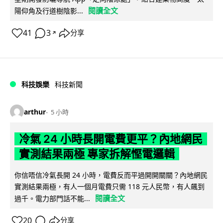
閱讀全文
陽仰角及行道樹陰影...
41
3
分享
↗
科技娛樂
科技新聞
arthur
5 小時
冷氣 24 小時長開電費更平？內地網民
實測結果兩極 專家拆解慳電邏輯
你信唔信冷氣長開 24 小時，電費反而平過開開關關？內地網民
實測結果兩極，有人一個月電費只需 118 元人民幣，有人飆到
閱讀全文
過千。電力部門話不能...
20
分享