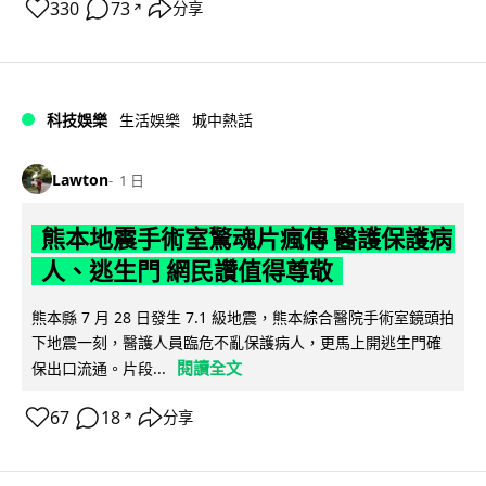
330
73
分享
↗
科技娛樂
生活娛樂
城中熱話
Lawton
1 日
熊本地震手術室驚魂片瘋傳 醫護保護病
人、逃生門 網民讚值得尊敬
熊本縣 7 月 28 日發生 7.1 級地震，熊本綜合醫院手術室鏡頭拍
下地震一刻，醫護人員臨危不亂保護病人，更馬上開逃生門確
閱讀全文
保出口流通。片段...
67
18
分享
↗