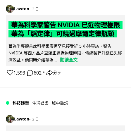
Lawton
2 日
華為科學家警告 NVIDIA 已近物理極限
華為「韜定律」可繞過摩爾定律瓶頸
華為半導體首席科學家廖恒罕見接受近 5 小時專訪，警告
NVIDIA 等西方晶片巨頭正逼近物理極限，傳統製程升級已失經
閱讀全文
濟效益。他同時介紹華為...
1,593
602
分享
↗
科技娛樂
生活娛樂
城中熱話
Lawton
2 日