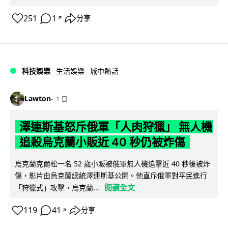
251
1
分享
↗
科技娛樂
生活娛樂
城中熱話
Lawton
1 日
澤連斯基怒斥俄軍「人肉狩獵」 無人機
追殺烏克蘭小販近 40 秒仍被炸傷
烏克蘭克爾松一名 52 歲小販被俄軍無人機追擊近 40 秒後被炸
傷，影片由烏克蘭總統澤連斯基公開。他直斥俄軍對平民進行
閱讀全文
「狩獵式」攻擊，烏克蘭...
119
41
分享
↗