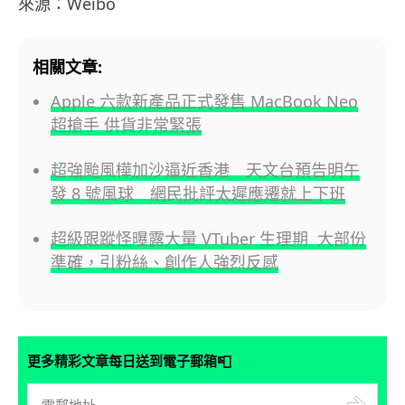
來源：Weibo
相關文章:
Apple 六款新產品正式發售 MacBook Neo
超搶手 供貨非常緊張
超強颱風樺加沙逼近香港 天文台預告明午
發 8 號風球 網民批評太遲應遷就上下班
超級跟蹤怪曝露大量 VTuber 生理期 大部份
準確，引粉絲、創作人強烈反感
📮
更多精彩文章每日送到電子郵箱