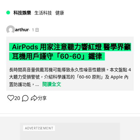
科技娛樂
生活科技
健康
arthur
1 日
AirPods 用家注意聽力響紅燈 醫學界籲
耳機用戶謹守「60-60」鐵律
長時間高音量佩戴耳機可能導致永久性噪音性聽損。本文盤點 4
大聽力受損警號，介紹科學護耳的「60-60 原則」及 Apple 內
閱讀全文
置防護功能，...
20
分享
ADVERTISEMENT