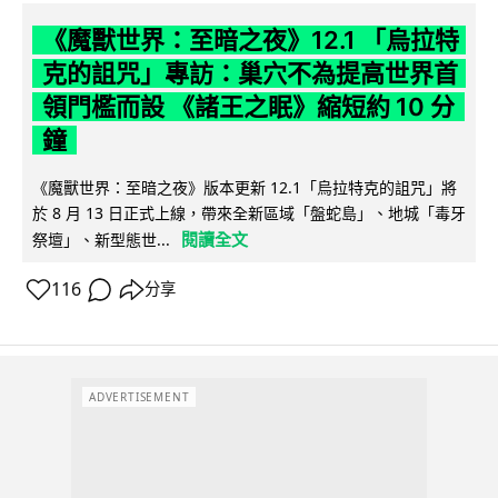
《魔獸世界：至暗之夜》12.1 「烏拉特
克的詛咒」專訪：巢穴不為提高世界首
領門檻而設 《諸王之眠》縮短約 10 分
鐘
《魔獸世界：至暗之夜》版本更新 12.1「烏拉特克的詛咒」將
於 8 月 13 日正式上線，帶來全新區域「盤蛇島」、地城「毒牙
閱讀全文
祭壇」、新型態世...
116
分享
ADVERTISEMENT