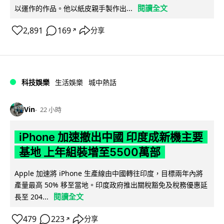
閱讀全文
以運作的作品。他以紙皮親手製作出...
2,891
169
分享
↗
科技娛樂
生活娛樂
城中熱話
Vin
22 小時
iPhone 加速撤出中國 印度成新機主要
基地 上年組裝增至5500萬部
Apple 加速將 iPhone 生產線由中國轉往印度，目標兩年內將
產量最高 50% 移至當地。印度政府推出關稅豁免及稅務優惠延
閱讀全文
長至 204...
479
223
分享
↗