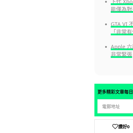
下代 Xb
能僅為對
GTA V
「非常有
Apple
非常緊張
更多精彩文章每日
讚好
0