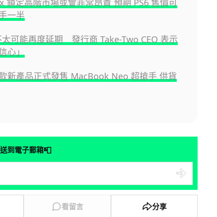
ox 鎖定高階市場或會非常昂貴 預期 PS6 售價可
手一半
I 不太可能再度延期 發行商 Take-Two CEO 表示
信心」
 六款新產品正式發售 MacBook Neo 超搶手 供貨
📮
送到電子郵箱
看留言
分享