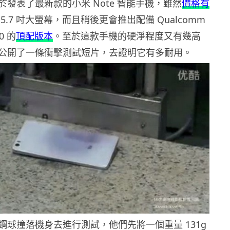
發表了最新款的小米 Note 智能手機，雖然
價格有
5.7 吋大螢幕，而且稍後更會推出配備 Qualcomm
10 的
頂配版本
。至於這款手機的硬淨程度又有幾高
公開了一條衝擊測試短片，去證明它有多耐用。
鋼球撞落機身去進行測試，他們先將一個重量 131g