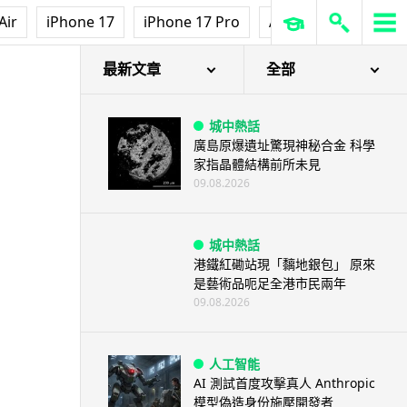
Air
iPhone 17
iPhone 17 Pro
AirPods Pro 3
Ap
最新文章
全部
城中熱話
廣島原爆遺址驚現神秘合金 科學
家指晶體結構前所未見
09.08.2026
城中熱話
港鐵紅磡站現「黐地銀包」 原來
是藝術品呃足全港市民兩年
09.08.2026
人工智能
AI 測試首度攻擊真人 Anthropic
模型偽造身份施壓開發者