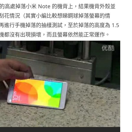
m 的高處掉落小米 Note 的機背上，結果機背外殼並
刮花情況（其實小編比較想睇鋼球掉落螢幕的情
再進行手機掉落的抽樣測試，至於掉落的高度為 1.5
機都沒有出現損壞，而且螢幕依然能正常運作。