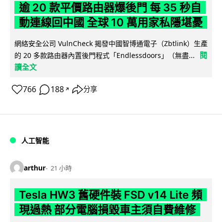
逾 20 款平價路由器爆後門 每 35 秒自
動連線回中國 全球 10 萬用家私隱堪憂
網絡安全公司 VulnCheck 揭發中國智博通電子（Zbtlink）生產
閱
的 20 多款路由器內置後門程式「Endlessdoors」（無盡...
讀全文
766
188
分享
↗
人工智能
arthur
21 小時
Tesla HW3 舊硬件裝 FSD v14 Lite 頻
現過熱 部分電腦損毀車主須自費維修