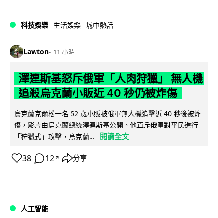
科技娛樂
生活娛樂
城中熱話
Lawton
11 小時
澤連斯基怒斥俄軍「人肉狩獵」 無人機
追殺烏克蘭小販近 40 秒仍被炸傷
烏克蘭克爾松一名 52 歲小販被俄軍無人機追擊近 40 秒後被炸
傷，影片由烏克蘭總統澤連斯基公開。他直斥俄軍對平民進行
閱讀全文
「狩獵式」攻擊，烏克蘭...
38
12
分享
↗
人工智能