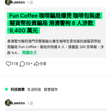
Lawton
1 日
Fun Coffee 咖啡騙局爆煲 咖啡包裝虛
擬貨幣投資騙局 港澳警拘 8 人涉款
9,400 萬元
香港警方聯同澳門司警搗破以養生咖啡生意包裝的虛擬貨幣投
資騙局 Fun Coffee，兩地共拘捕 8 人，接獲逾 200 宗舉報，涉
閱讀全文
款 9,4...
118
10
分享
↗
科技娛樂
生活科技
智慧城市
Lawton
1 日