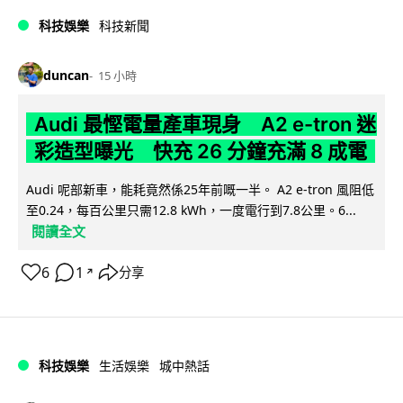
科技娛樂
科技新聞
duncan
15 小時
Audi 最慳電量產車現身 A2 e-tron 迷
彩造型曝光 快充 26 分鐘充滿 8 成電
Audi 呢部新車，能耗竟然係25年前嘅一半。 A2 e-tron 風阻低
至0.24，每百公里只需12.8 kWh，一度電行到7.8公里。6...
閱讀全文
6
1
分享
↗
科技娛樂
生活娛樂
城中熱話