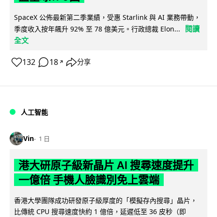
SpaceX 公佈最新第二季業績，受惠 Starlink 與 AI 業務帶動，
閱讀
季度收入按年飆升 92% 至 78 億美元。行政總裁 Elon...
全文
132
18
分享
↗
人工智能
Vin
1 日
港大研原子級新晶片 AI 搜尋速度提升
一億倍 手機人臉識別免上雲端
香港大學團隊成功研發原子級厚度的「模擬存內搜尋」晶片，
比傳統 CPU 搜尋速度快約 1 億倍，延遲低至 36 皮秒（即