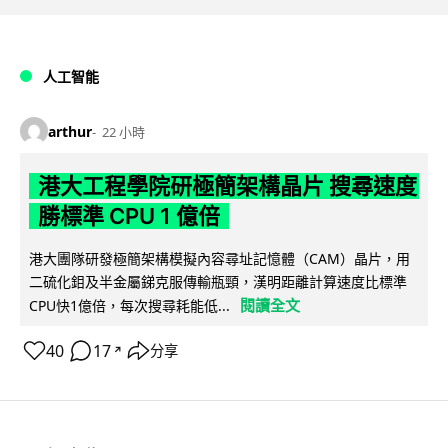
人工智能
arthur
22 小時
港大工程學院研極簡架構晶片 搜尋速度
勝標準 CPU 1 億倍
港大團隊研發極簡架構模擬內容尋址記憶體（CAM）晶片，用
二硫化鉬及半金屬銻克服傳輸瓶頸，漢明距離計算速度比標準
閱讀全文
CPU快1億倍，每次搜尋耗能低...
40
17
分享
↗