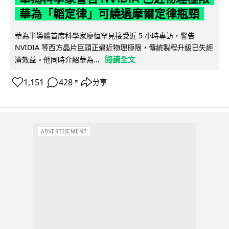
華為「韜定律」可繞過摩爾定律瓶頸
華為半導體首席科學家廖恒罕見接受近 5 小時專訪，警告
NVIDIA 等西方晶片巨頭正逼近物理極限，傳統製程升級已失經
閱讀全文
濟效益。他同時介紹華為...
1,151
428
分享
↗
ADVERTISEMENT