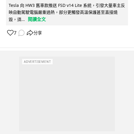
Tesla 向 HW3 舊車款推送 FSD v14 Lite 系統，引發大量車主反
映自動駕駛電腦嚴重過熱，部分更觸發高溫保護甚至直接燒
閱讀全文
毀，須...
7
分享
ADVERTISEMENT