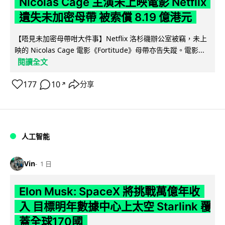
Nicolas Cage 主演未上映電影 Netflix
遺失未加密母帶 被索償 8.19 億港元
【唔見未加密母帶咁大件事】Netflix 洛杉磯辦公室被竊，未上
映的 Nicolas Cage 電影《Fortitude》母帶亦告失蹤。電影...
閱讀全文
177
10
分享
↗
人工智能
Vin
1 日
Elon Musk: SpaceX 將挑戰萬億年收
入 目標明年數據中心上太空 Starlink 覆
蓋全球170國