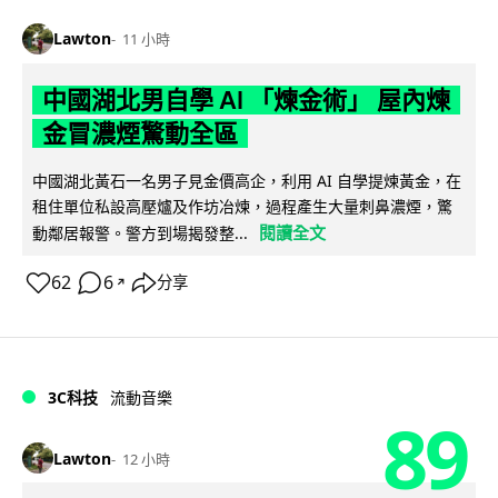
Lawton
11 小時
中國湖北男自學 AI 「煉金術」 屋內煉
金冒濃煙驚動全區
中國湖北黃石一名男子見金價高企，利用 AI 自學提煉黃金，在
租住單位私設高壓爐及作坊冶煉，過程產生大量刺鼻濃煙，驚
閱讀全文
動鄰居報警。警方到場揭發整...
62
6
分享
↗
3C科技
流動音樂
89
Lawton
12 小時