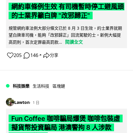
網約車條例生效 有司機暫時停工避風頭
的士業界籲白牌 "改邪歸正"
規管網約車法例大部分條文已於 8 月 3 日生效，的士業界就期
望白牌車司機，能夠「改邪歸正」回流駕駛的士。新例大幅提
閱讀全文
高罰則，首次定罪最高罰款...
205
146
分享
↗
科技娛樂
生活科技
區塊鏈
Lawton
1 日
Fun Coffee 咖啡騙局爆煲 咖啡包裝虛
擬貨幣投資騙局 港澳警拘 8 人涉款