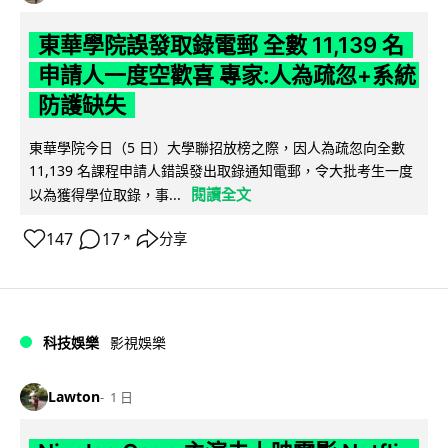
東華學院誤發取錄電郵 全數 11,139 名
申請人一度空歡喜 專家:人為疏忽+系統
防護缺失
東華學院今日（5 日）大學聯招放榜之際，因人為疏忽向全數
11,139 名課程申請人錯誤發出取錄通知電郵，令大批考生一度
閱讀全文
以為獲得學位取錄，事...
147
17
分享
↗
科技娛樂
影視娛樂
Lawton
1 日