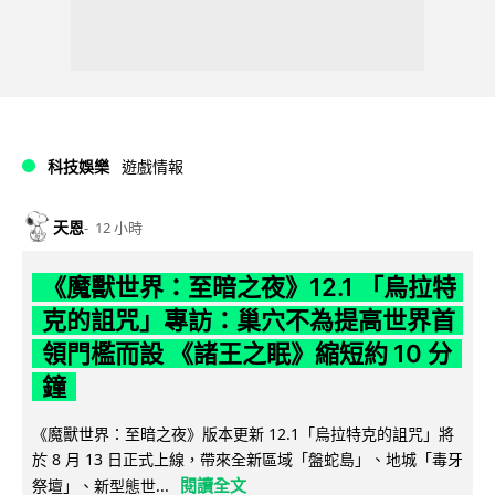
科技娛樂
遊戲情報
天恩
12 小時
《魔獸世界：至暗之夜》12.1 「烏拉特
克的詛咒」專訪：巢穴不為提高世界首
領門檻而設 《諸王之眠》縮短約 10 分
鐘
《魔獸世界：至暗之夜》版本更新 12.1「烏拉特克的詛咒」將
於 8 月 13 日正式上線，帶來全新區域「盤蛇島」、地城「毒牙
閱讀全文
祭壇」、新型態世...