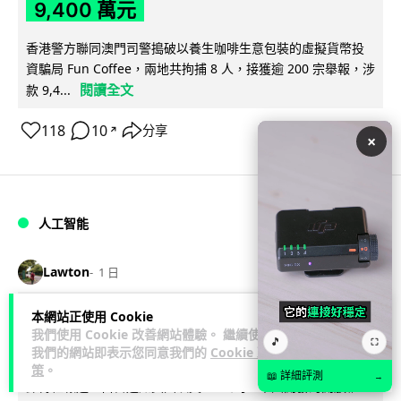
9,400 萬元
香港警方聯同澳門司警搗破以養生咖啡生意包裝的虛擬貨幣投
資騙局 Fun Coffee，兩地共拘捕 8 人，接獲逾 200 宗舉報，涉
閱讀全文
款 9,4...
118
10
分享
↗
×
人工智能
Lawton
1 日
本網站正使用 Cookie
白宮拒測中國開放 AI 模型 業界質疑安
我們使用 Cookie 改善網站體驗。 繼續使用
🎵
⛶
全框架選擇性執行
我們的網站即表示您同意我們的
Cookie 政
策
。
📖 詳細評測
→
彭博社報道，白宮通知美國頂尖 AI 公司，中國開發的開放權重