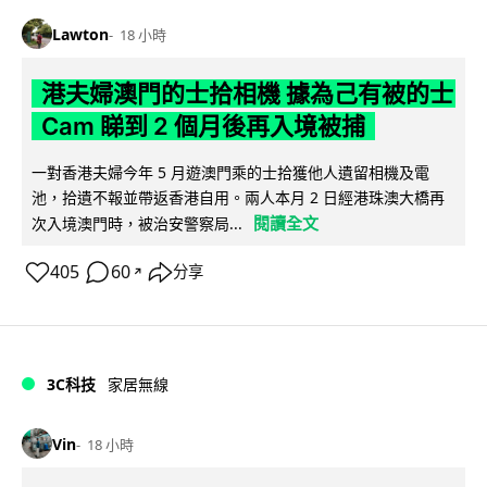
Lawton
18 小時
港夫婦澳門的士拾相機 據為己有被的士
Cam 睇到 2 個月後再入境被捕
一對香港夫婦今年 5 月遊澳門乘的士拾獲他人遺留相機及電
池，拾遺不報並帶返香港自用。兩人本月 2 日經港珠澳大橋再
閱讀全文
次入境澳門時，被治安警察局...
405
60
分享
↗
3C科技
家居無線
Vin
18 小時