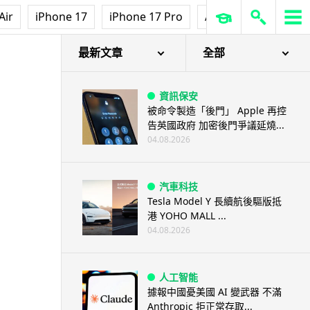
Air
iPhone 17
iPhone 17 Pro
AirPods Pro 3
Ap
最新文章
全部
資訊保安
被命令製造「後門」 Apple 再控
告英國政府 加密後門爭議延燒...
04.08.2026
汽車科技
Tesla Model Y 長續航後驅版抵
港 YOHO MALL ...
04.08.2026
人工智能
據報中國憂美國 AI 變武器 不滿
Anthropic 拒正常存取...