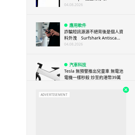
04.08.2026
應用軟件
詐騙短訊源源不絕背後是個人資
料外洩 Surfshark Antisca...
04.08.2026
汽車科技
Tesla 無預警推出兒童車 無電池
電機一樣秒殺 炒至約港幣39萬
04.08.2026
ADVERTISEMENT
iPhone app
歐盟再發功 Apple 終答應
iPhone 跨機剪貼簿將可貼 ...
04.08.2026