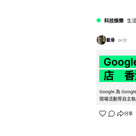
科技娛樂
生
藍骨
24 分
Goo
店 香
Google 為 Go
現場活動等自主執
分享