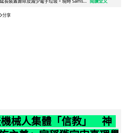
長裝置壽命及減少電子垃圾。現時 Sams...
閱讀全文
分享
聊天機械人集體「信教」 神