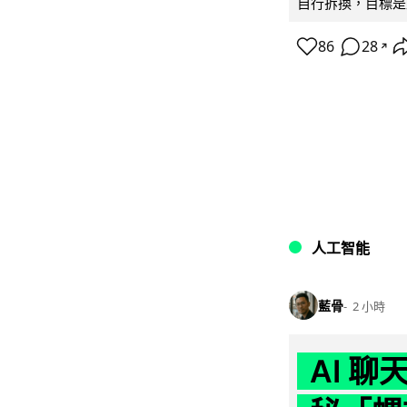
自行拆換，目標是延
86
28
↗
人工智能
藍骨
2 小時
AI 