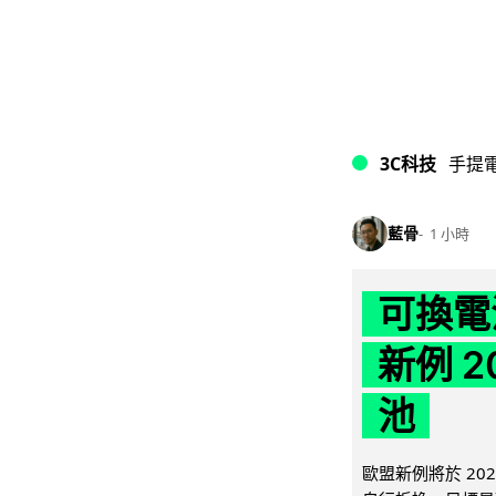
3C科技
手提
藍骨
1 小時
可換電
新例 
池
歐盟新例將於 20