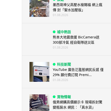
墨西哥神父高壓水槍賜福 網上瘋
傳 封「聖水加壓版」
01.08.2026
城中熱話
熊本大地震救援 BicCamera送
300部冷氣 經自衛隊送災區
01.08.2026
科技新聞
YouTube 廣告氾濫惹網民反感 僅
29% 願付費訂閱 Premi...
01.08.2026
買物情報
俄男網購高價顯示卡 現場拆封驚
變瓶裝水 網民：「真水貨」