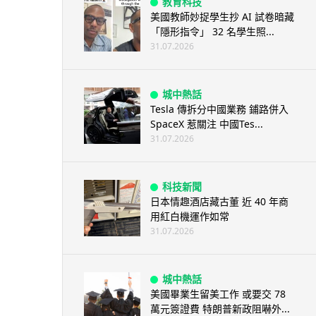
教育科技
美國教師妙捉學生抄 AI 試卷暗藏
「隱形指令」 32 名學生照...
31.07.2026
城中熱話
Tesla 傳拆分中國業務 鋪路併入
SpaceX 惹關注 中國Tes...
31.07.2026
科技新聞
日本情趣酒店藏古董 近 40 年商
用紅白機運作如常
31.07.2026
城中熱話
美國畢業生留美工作 或要交 78
萬元簽證費 特朗普新政阻嚇外...