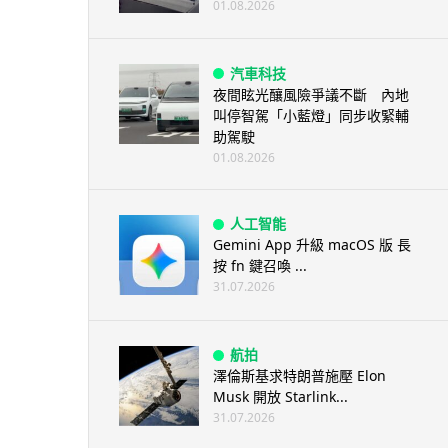
01.08.2026
汽車科技
夜間眩光釀風險爭議不斷 內地
叫停智駕「小藍燈」同步收緊輔
助駕駛
01.08.2026
人工智能
Gemini App 升級 macOS 版 長
按 fn 鍵召喚 ...
31.07.2026
航拍
澤倫斯基求特朗普施壓 Elon
Musk 開放 Starlink...
31.07.2026