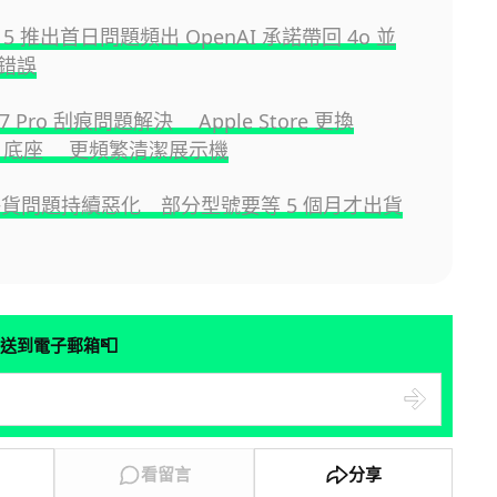
T 5 推出首日問題頻出 OpenAI 承諾帶回 4o 並
錯誤
 17 Pro 刮痕問題解決 Apple Store 更換
fe 底座 更頻繁清潔展示機
機缺貨問題持續惡化 部分型號要等 5 個月才出貨
📮
送到電子郵箱
看留言
分享