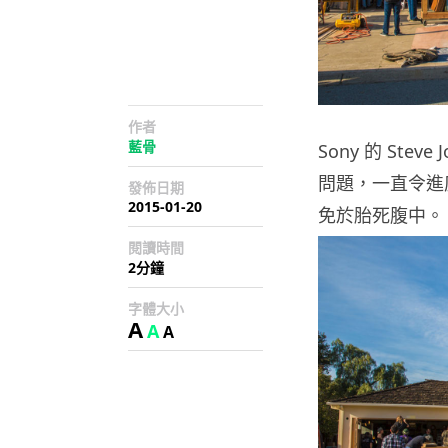
作者
藍骨
Sony 的 St
問題，一直令進
發佈日期
2015-01-20
免於胎死腹中。
閱讀時間
2分鐘
字體大小
A
A
A