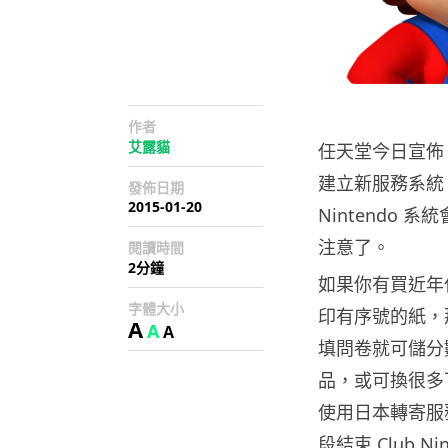
作者
艾露貓
任天堂今日宣佈 C
建立新服務系統。
發佈日期
2015-01-20
Nintendo 
注意了。
閱讀時間
2分鐘
如果你有買近年
字體大小
印有序號的紙，那就
A
A
A
填問卷就可儲分數，
品，或可換很多
使用日本轉寄服
段結束 Club N