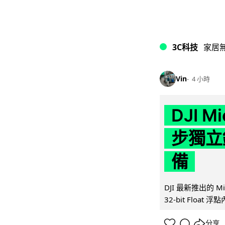
3C科技
家居
Vin
4 小時
DJI M
步獨立錄
備
DJI 最新推出的 
32-bit Float
分享