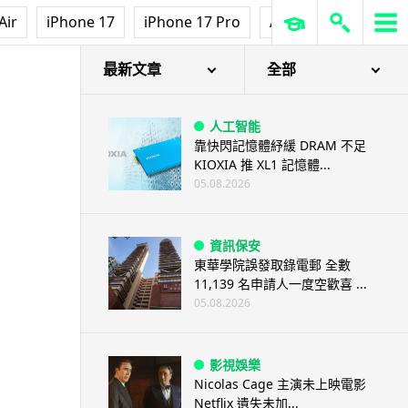
Air
iPhone 17
iPhone 17 Pro
AirPods Pro 3
Ap
最新文章
全部
人工智能
靠快閃記憶體紓緩 DRAM 不足
KIOXIA 推 XL1 記憶體...
05.08.2026
資訊保安
東華學院誤發取錄電郵 全數
11,139 名申請人一度空歡喜 ...
05.08.2026
影視娛樂
Nicolas Cage 主演未上映電影
Netflix 遺失未加...