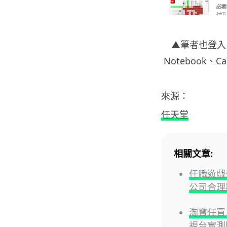
▲筆者也登入 Cl
Notebook、C
來源：
任天堂
相關文章:
任職遊戲
公司合理
淘寶任買
視台實測