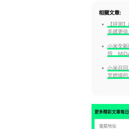
相關文章:
【評測】Re
手感更佳 
小米全新
倍 MiD
小米召回 
至燃燒的
更多精彩文章每日