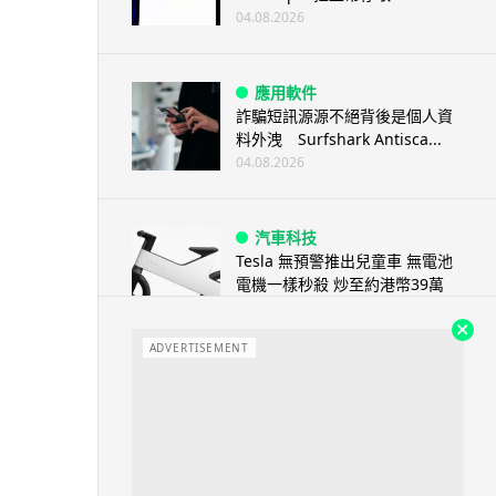
04.08.2026
應用軟件
詐騙短訊源源不絕背後是個人資
料外洩 Surfshark Antisca...
04.08.2026
汽車科技
Tesla 無預警推出兒童車 無電池
電機一樣秒殺 炒至約港幣39萬
04.08.2026
ADVERTISEMENT
iPhone app
歐盟再發功 Apple 終答應
iPhone 跨機剪貼簿將可貼 ...
04.08.2026