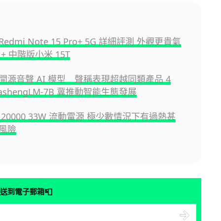
dmi Note 15 Pro+ 5G 詳細評測 外觀更貴氣
+ 中階版小米 15T
開源音聲 AI 模型 聲稱表現超越同類產品 4
ashengLM-7B 冀推動智能生態發展
20000 33W 流動電源 極少數情況下有過熱甚
風險
📮
送到電子郵箱