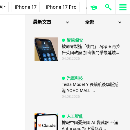
Air
iPhone 17
iPhone 17 Pro
AirPods Pro 3
Ap
最新文章
全部
資訊保安
被命令製造「後門」 Apple 再控
告英國政府 加密後門爭議延燒...
04.08.2026
汽車科技
Tesla Model Y 長續航後驅版抵
港 YOHO MALL ...
04.08.2026
人工智能
據報中國憂美國 AI 變武器 不滿
Anthropic 拒正常存取...