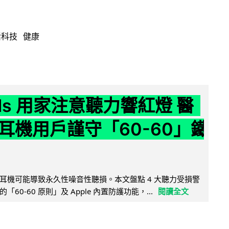
活科技
健康
ods 用家注意聽力響紅燈 醫
耳機用戶謹守「60-60」鐵
耳機可能導致永久性噪音性聽損。本文盤點 4 大聽力受損警
60-60 原則」及 Apple 內置防護功能，...
閱讀全文