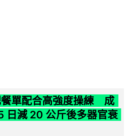
減肥餐單配合高強度操練 成
5 日減 20 公斤後多器官衰