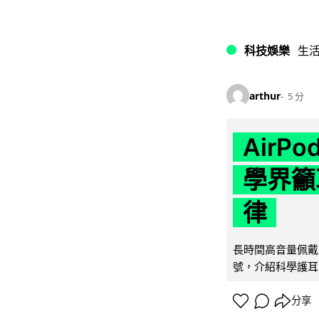
科技娛樂
生
arthur
5 分
AirP
學界籲
律
長時間高音量佩戴
號，介紹科學護耳的「
分享