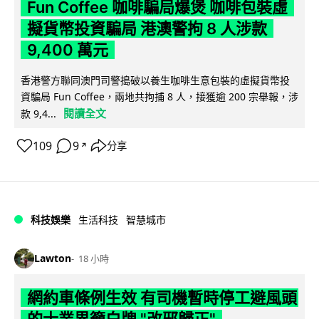
Fun Coffee 咖啡騙局爆煲 咖啡包裝虛
擬貨幣投資騙局 港澳警拘 8 人涉款
9,400 萬元
香港警方聯同澳門司警搗破以養生咖啡生意包裝的虛擬貨幣投
資騙局 Fun Coffee，兩地共拘捕 8 人，接獲逾 200 宗舉報，涉
閱讀全文
款 9,4...
109
9
分享
↗
科技娛樂
生活科技
智慧城市
Lawton
18 小時
網約車條例生效 有司機暫時停工避風頭
的士業界籲白牌 "改邪歸正"