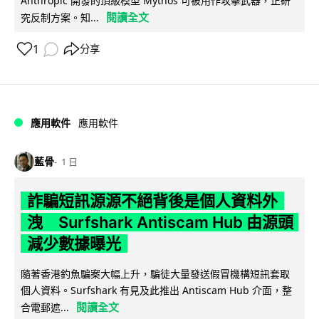
Anthropic 開發的頂級模型 Mythos 可被用作攻擊武器，正研
閱讀全文
究反制方案。知...
1
分享
應用軟件
應用軟件
藍骨
1 日
詐騙短訊源源不絕背後是個人資料外
洩 Surfshark Antiscam Hub 由源頭
減少數據曝光
隨著香港釣魚騙案大幅上升，騙徒大量發送假冒機構短訊套取
個人資料。Surfshark 有見及此推出 Antiscam Hub 介面，整
閱讀全文
合電郵遮...