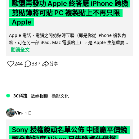
歐盟再發功 Apple 終答應 iPhone 跨機
剪貼簿將可貼 PC 複製貼上不再只限
Apple
Apple 電話、電腦之間剪貼簿互聯（即是你從 iPhone 複製內
容，可在另一部 iPad, Mac 電腦貼上），是 Apple 生態重要...
閱讀全文
244
33
分享
↗
3C科技
數碼相機
攝影文化
Vin
1 日
Sony 授權鏡頭名單公佈 中國廠平價鏡