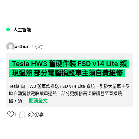
人工智能
arthur
1 小時
Tesla HW3 舊硬件裝 FSD v14 Lite 頻
現過熱 部分電腦損毀車主須自費維修
Tesla 向 HW3 舊車款推送 FSD v14 Lite 系統，引發大量車主反
映自動駕駛電腦嚴重過熱，部分更觸發高溫保護甚至直接燒
閱讀全文
毀，須...
1
分享