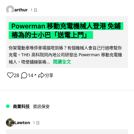
arthur
1 日
Powerman 移動充電機械人登港 免鋪
樁為的士小巴「送電上門」
你架電動車喺停車場搵唔到樁？有個機械人會自己行過嚟幫你
充電。THEi 高科院同內地公司研發出 Powerman 移動充電機
閱讀全文
械人，唔使鋪線裝樁...
28
14
分享
↗
商業科技
資訊保安
Lawton
1 日