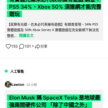
PS5 34%、Xbox 50% 須連網才能完整
遊玩
【就算有光碟，也未必代表擁有遊戲】有調查發現，34% PS5
實體遊戲及 50% Xbox Series X 實體遊戲在完全斷網下無法完
閱讀全文
整遊...
193
101
分享
↗
人工智能
Lawton
22 小時
Elon Musk 稱 SpaceX Tesla 是地球最
強兩間硬件公司 「除了中國之外」