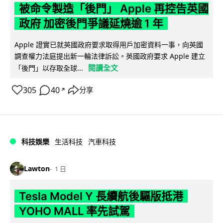
被命令製造「後門」 Apple 再控告英國
政府 加密後門爭議延燒逾 1 年
Apple 證實已就英國政府要求取得用戶加密資料一事，向英國
調查權力法庭提出新一輪法律訴訟。英國政府要求 Apple 建立
閱讀全文
「後門」以存取全球...
305
40
分享
↗
科技娛樂
生活科技
汽車科技
Lawton
1 日
Tesla Model Y 長續航後驅版抵港
YOHO MALL 率先試駕