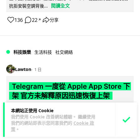
閱讀全文
抗拒安裝空調背後...
136
22
分享
↗
科技娛樂
生活科技
社交網絡
Lawton
1 日
Telegram 一度從 Apple App Store 下
架 官方未解釋原因迅速恢復上架
Telegram 8 月 4 日一度從 Apple App Store 消失，新用戶無
本網站正使用 Cookie
閱讀全文
法下載，惟已於短時間內恢復上架。Apple 及 Tel...
我們使用 Cookie 改善網站體驗。 繼續使用
我們的網站即表示您同意我們的
Cookie 政
策
。
80
3
分享
↗