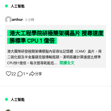
人工智能
arthur
2 小時
港大工程學院研極簡架構晶片 搜尋速度
勝標準 CPU 1 億倍
港大團隊研發極簡架構模擬內容尋址記憶體（CAM）晶片，用
二硫化鉬及半金屬銻克服傳輸瓶頸，漢明距離計算速度比標準
閱讀全文
CPU快1億倍，每次搜尋耗能低...
22
1
分享
↗
人工智能