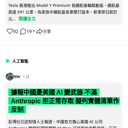
Tesla 香港推出 Model Y Premium 長續航後輪驅動版，續航最
高達 691 公里，為家族中續航最長單摩打版本。新車即日起於
閱讀全文
元...
92
19
分享
↗
人工智能
Vin
1 日
據報中國憂美國 AI 變武器 不滿
Anthropic 拒正常存取 擬列實體清單作
反制
彭博社引述知情人士報道，中國官方擔心美國 AI 公司