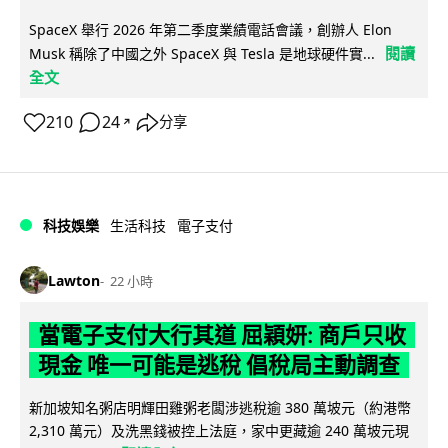
SpaceX 舉行 2026 年第二季度業績電話會議，創辦人 Elon
閱讀
Musk 稱除了中國之外 SpaceX 與 Tesla 是地球硬件實...
全文
210
24
分享
↗
科技娛樂
生活科技
電子支付
Lawton
22 小時
當電子支付大行其道 屈穎妍: 商戶只收
現金 唯一可能是逃稅 倡稅局主動調查
新加坡知名粥店明輝田雞粥老闆涉逃稅逾 380 萬坡元（約港幣
2,310 萬元）及洗黑錢被控上法庭，家中更藏逾 240 萬坡元現