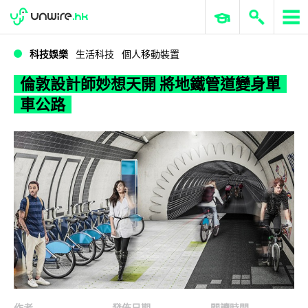
WWDC 2026
GenAI 與雲端科技專區
ERP 與商業 AI
倫敦設計師妙想天開 將地鐵管道變身單車公路
科技娛樂
生活科技
個人移動裝置
倫敦設計師妙想天開 將地鐵管道變身單
車公路
作者
發佈日期
閱讀時間