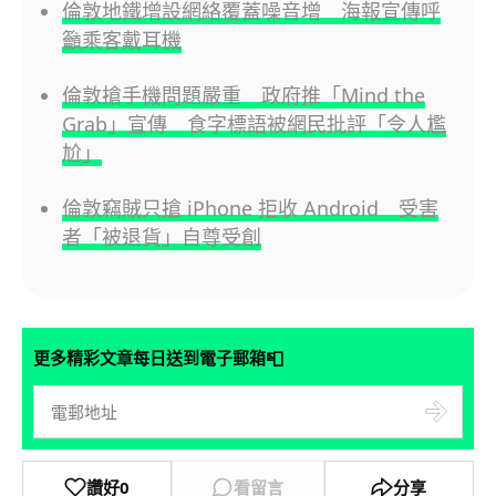
倫敦地鐵增設網絡覆蓋噪音增 海報宣傳呼
籲乘客戴耳機
倫敦搶手機問題嚴重 政府推「Mind the
Grab」宣傳 食字標語被網民批評「令人尷
尬」
倫敦竊賊只搶 iPhone 拒收 Android 受害
者「被退貨」自尊受創
📮
更多精彩文章每日送到電子郵箱
讚好
0
看留言
分享