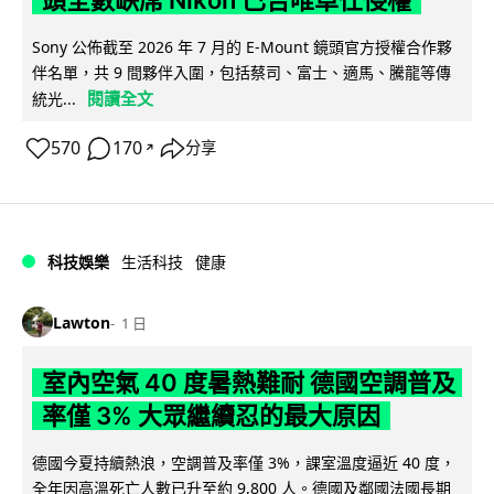
頭全數缺席 Nikon 已告唯卓仕侵權
Sony 公佈截至 2026 年 7 月的 E-Mount 鏡頭官方授權合作夥
伴名單，共 9 間夥伴入圍，包括蔡司、富士、適馬、騰龍等傳
閱讀全文
統光...
570
170
分享
↗
科技娛樂
生活科技
健康
Lawton
1 日
室內空氣 40 度暑熱難耐 德國空調普及
率僅 3% 大眾繼續忍的最大原因
德國今夏持續熱浪，空調普及率僅 3%，課室溫度逼近 40 度，
全年因高溫死亡人數已升至約 9,800 人。德國及鄰國法國長期