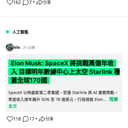
162
7
分享
↗
人工智能
Vin
21 小時
Elon Musk: SpaceX 將挑戰萬億年收
入 目標明年數據中心上太空 Starlink 覆
蓋全球170國
SpaceX 公佈最新第二季業績，受惠 Starlink 與 AI 業務帶動，
閱讀
季度收入按年飆升 92% 至 78 億美元。行政總裁 Elon...
全文
118
17
分享
↗