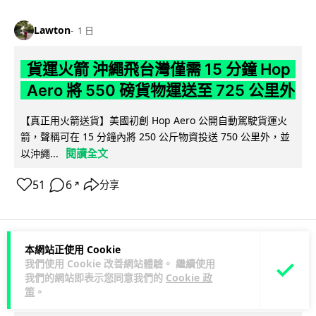
Lawton
1 日
貨運火箭 沖繩飛台灣僅需 15 分鐘 Hop
Aero 將 550 磅貨物運送至 725 公里外
【真正用火箭送貨】美國初創 Hop Aero 公開自動駕駛貨運火
箭，聲稱可在 15 分鐘內將 250 公斤物資投送 750 公里外，並
閱讀全文
以沖繩...
51
6
分享
↗
本網站正使用 Cookie
科技娛樂
遊戲情報
我們使用 Cookie 改善網站體驗。 繼續使用
我們的網站即表示您同意我們的
Cookie 政
策
。
Lawton
1 日