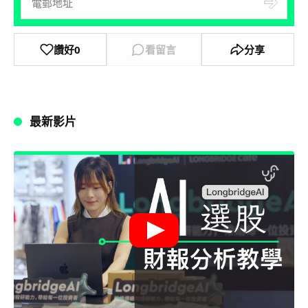
讚好
0
看留言
分享
最新影片