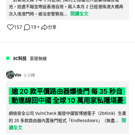
池，拾遺不報並帶返香港自用。兩人本月 2 日經港珠澳大橋再
閱讀全文
次入境澳門時，被治安警察局...
157
19
分享
↗
3C科技
家居無線
Vin
2 小時
逾 20 款平價路由器爆後門 每 35 秒自
動連線回中國 全球 10 萬用家私隱堪憂
網絡安全公司 VulnCheck 揭發中國智博通電子（Zbtlink）生產
閱
的 20 多款路由器內置後門程式「Endlessdoors」（無盡...
讀全文