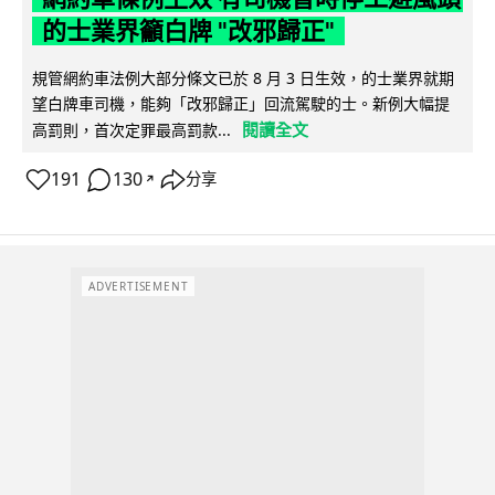
的士業界籲白牌 "改邪歸正"
規管網約車法例大部分條文已於 8 月 3 日生效，的士業界就期
望白牌車司機，能夠「改邪歸正」回流駕駛的士。新例大幅提
閱讀全文
高罰則，首次定罪最高罰款...
191
130
分享
↗
ADVERTISEMENT