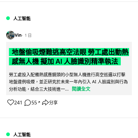
人工智能
Vin
1 日
地盤偷吸煙難逃高空法眼 勞工處出動熱
感無人機 擬加 AI 人臉識別精準執法
勞工處投入配備熱感應鏡頭的小型無人機進行高空巡邏以打擊
地盤違例吸煙，並正研究於未來一年內引入 AI 人臉識別與行為
閱讀全文
分析功能，結合三大技術進一...
241
55
分享
↗
人工智能