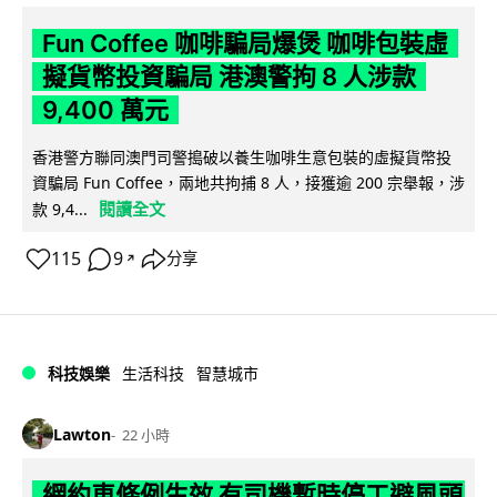
Fun Coffee 咖啡騙局爆煲 咖啡包裝虛
擬貨幣投資騙局 港澳警拘 8 人涉款
9,400 萬元
香港警方聯同澳門司警搗破以養生咖啡生意包裝的虛擬貨幣投
資騙局 Fun Coffee，兩地共拘捕 8 人，接獲逾 200 宗舉報，涉
閱讀全文
款 9,4...
115
9
分享
↗
科技娛樂
生活科技
智慧城市
Lawton
22 小時
網約車條例生效 有司機暫時停工避風頭