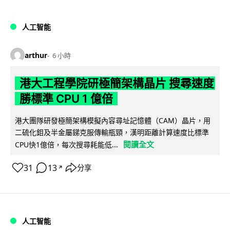
人工智能
arthur
6 小時
港大工程學院研極簡架構晶片 搜尋速度
勝標準 CPU 1 億倍
港大團隊研發極簡架構模擬內容尋址記憶體（CAM）晶片，用
二硫化鉬及半金屬銻克服傳輸瓶頸，漢明距離計算速度比標準
閱讀全文
CPU快1億倍，每次搜尋耗能低...
31
13
分享
↗
人工智能