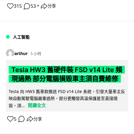
315
53
分享
↗
人工智能
arthur
5 小時
Tesla HW3 舊硬件裝 FSD v14 Lite 頻
現過熱 部分電腦損毀車主須自費維修
Tesla 向 HW3 舊車款推送 FSD v14 Lite 系統，引發大量車主反
映自動駕駛電腦嚴重過熱，部分更觸發高溫保護甚至直接燒
閱讀全文
毀，須...
5
分享