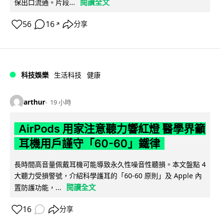
閱讀全文
保出口流通。片段...
56
16
分享
↗
科技娛樂
生活科技
健康
arthur
19 小時
AirPods 用家注意聽力響紅燈 醫學界籲
耳機用戶謹守「60-60」鐵律
長時間高音量佩戴耳機可能導致永久性噪音性聽損。本文盤點 4
大聽力受損警號，介紹科學護耳的「60-60 原則」及 Apple 內
閱讀全文
置防護功能，...
16
分享