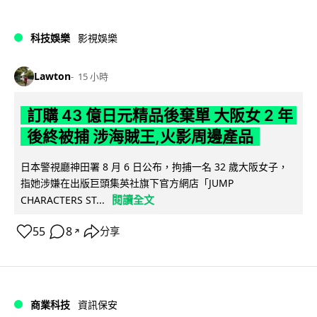
科技娛樂
影視娛樂
Lawton
15 小時
訂購 43 億日元精品後棄單 大阪女 2 年
後終被捕 涉海賊王,火影周邊產品
日本警視廳神田署 8 月 6 日公布，拘捕一名 32 歲大阪女子，
指她涉嫌在出版巨頭集英社旗下官方網店「JUMP
閱讀全文
CHARACTERS ST...
55
8
分享
↗
商業科技
資訊保安