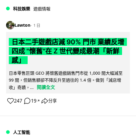
科技娛樂
遊戲情報
Lawton
1 日
日本二手遊戲店減 90% 門市 業績反增
四成 "懷舊"在 Z 世代變成最潮「新鮮
感」
日本零售巨頭 GEO 將懷舊遊戲銷售門市從 1,000 間大幅減至
99 間，但銷售額卻不降反升至過往的 1.4 倍。做到「減店增
閱讀全文
收」奇蹟，...
247
19
分享
↗
人工智能