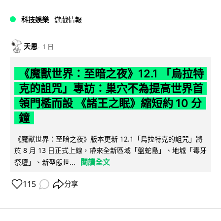
科技娛樂
遊戲情報
天恩
1 日
《魔獸世界：至暗之夜》12.1 「烏拉特
克的詛咒」專訪：巢穴不為提高世界首
領門檻而設 《諸王之眠》縮短約 10 分
鐘
《魔獸世界：至暗之夜》版本更新 12.1「烏拉特克的詛咒」將
於 8 月 13 日正式上線，帶來全新區域「盤蛇島」、地城「毒牙
閱讀全文
祭壇」、新型態世...
115
分享