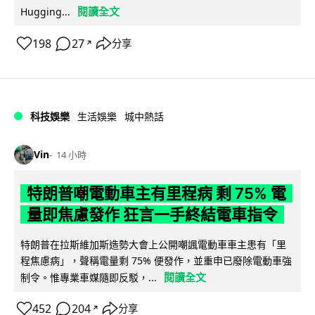
閱讀全文
Hugging...
198
27
分享
↗
科技娛樂
生活娛樂
城中熱話
Vin
14 小時
特朗普嘲電動車主有里程病 剩 75% 電
量即焦慮發作 狂言一手終結電車指令
特朗普在拉斯維加斯造勢大會上公開嘲諷電動車車主患有「里
程焦慮病」，聲稱電量剩 75% 便發作，並重申已廢除電動車強
閱讀全文
制令。惟專業車媒隨即反駁，...
452
204
分享
↗