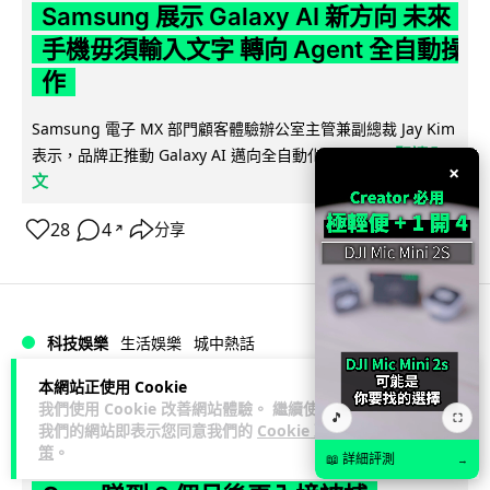
Samsung 展示 Galaxy AI 新方向 未來
手機毋須輸入文字 轉向 Agent 全自動操
作
Samsung 電子 MX 部門顧客體驗辦公室主管兼副總裁 Jay Kim
閱讀全
表示，品牌正推動 Galaxy AI 邁向全自動化 Agent...
×
文
28
4
分享
↗
科技娛樂
生活娛樂
城中熱話
本網站正使用 Cookie
Lawton
1 日
我們使用 Cookie 改善網站體驗。 繼續使用
🎵
⛶
我們的網站即表示您同意我們的
Cookie 政
策
。
港夫婦澳門的士拾相機 據為己有被的士
📖 詳細評測
→