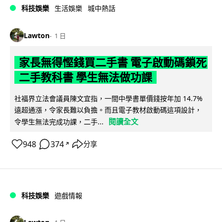
科技娛樂
生活娛樂
城中熱話
Lawton
1 日
家長無得慳錢買二手書 電子啟動碼鎖死
二手教科書 學生無法做功課
社福界立法會議員陳文宜指，一間中學書單價錢按年加 14.7%
遠超通漲，令家長難以負擔。而且電子教材啟動碼這項設計，
閱讀全文
令學生無法完成功課，二手...
948
374
分享
↗
科技娛樂
遊戲情報