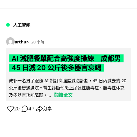
人工智能
arthur
20 小時
AI 減肥餐單配合高強度操練 成都男
45 日減 20 公斤後多器官衰竭
成都一名男子跟隨 AI 制訂高強度減脂計劃，45 日內減去約 20
公斤後昏迷送院。醫生診斷他患上尿源性膿毒症、膿毒性休克
閱讀全文
及多器官功能障礙。...
20
4
分享
↗