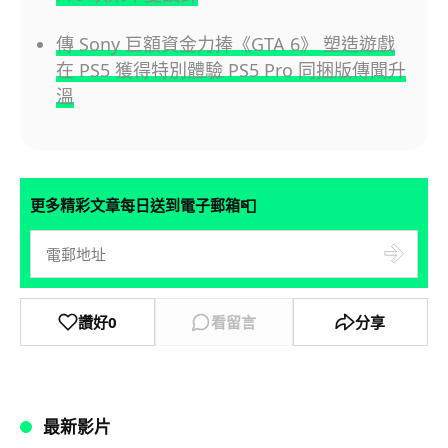
傳 Sony 巨額資金力捧《GTA 6》 塑造遊戲
在 PS5 獲得特別體驗 PS5 Pro 同捆版傳聞升
溫
📮
更多精彩文章每日送到電子郵箱
讚好
0
看留言
分享
最新影片