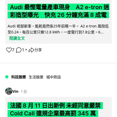
Audi 最慳電量產車現身 A2 e-tron 迷
彩造型曝光 快充 26 分鐘充滿 8 成電
Audi 呢部新車，能耗竟然係25年前嘅一半。 A2 e-tron 風阻低
至0.24，每百公里只需12.8 kWh，一度電行到7.8公里。6...
閱讀全文
7
1
分享
↗
科技娛樂
生活娛樂
城中熱話
Vin
1 日
法國 8 月 11 日出新例 未經同意嚴禁
Cold Call 違規企業最高罰 345 萬