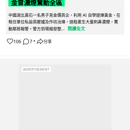
金冒濃煙驚動全區
中國湖北黃石一名男子見金價高企，利用 AI 自學提煉黃金，在
租住單位私設高壓爐及作坊冶煉，過程產生大量刺鼻濃煙，驚
閱讀全文
動鄰居報警。警方到場揭發整...
106
7
分享
↗
ADVERTISEMENT