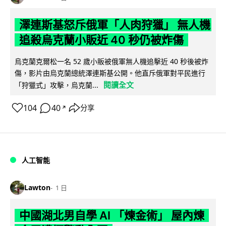
澤連斯基怒斥俄軍「人肉狩獵」 無人機
追殺烏克蘭小販近 40 秒仍被炸傷
烏克蘭克爾松一名 52 歲小販被俄軍無人機追擊近 40 秒後被炸
傷，影片由烏克蘭總統澤連斯基公開。他直斥俄軍對平民進行
閱讀全文
「狩獵式」攻擊，烏克蘭...
104
40
分享
↗
人工智能
Lawton
1 日
中國湖北男自學 AI 「煉金術」 屋內煉