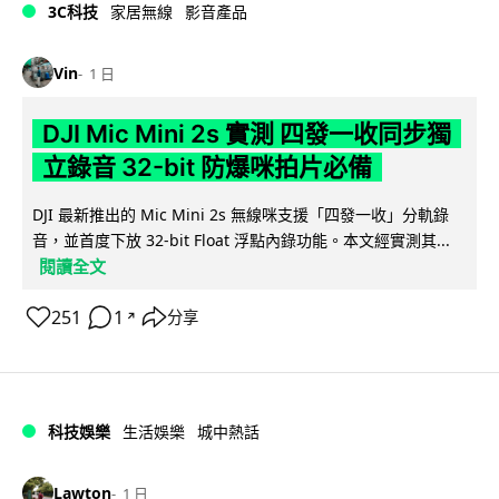
3C科技
家居無線
影音產品
Vin
1 日
DJI Mic Mini 2s 實測 四發一收同步獨
立錄音 32-bit 防爆咪拍片必備
DJI 最新推出的 Mic Mini 2s 無線咪支援「四發一收」分軌錄
音，並首度下放 32-bit Float 浮點內錄功能。本文經實測其...
閱讀全文
251
1
分享
↗
科技娛樂
生活娛樂
城中熱話
Lawton
1 日