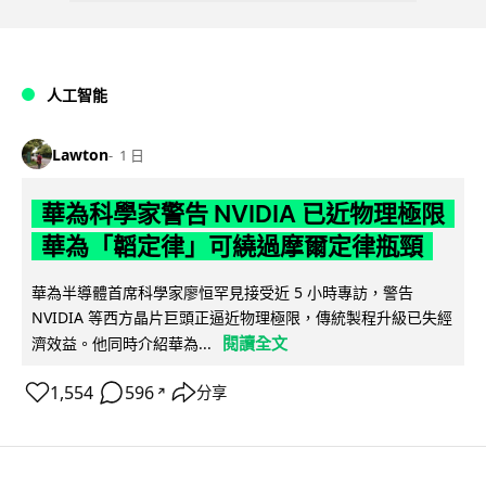
人工智能
Lawton
1 日
華為科學家警告 NVIDIA 已近物理極限
華為「韜定律」可繞過摩爾定律瓶頸
華為半導體首席科學家廖恒罕見接受近 5 小時專訪，警告
NVIDIA 等西方晶片巨頭正逼近物理極限，傳統製程升級已失經
閱讀全文
濟效益。他同時介紹華為...
1,554
596
分享
↗