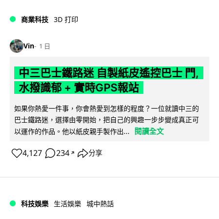
商業科技
3D 打印
Vin
1 日
中三巴士鐵路迷 自製紙皮遙控巴士 門,
水撥識郁 + 實時GPS報站
如果你熱愛一件事，你會熱愛到怎樣的程度？一位就讀中三的
巴士鐵路迷，選擇由零開始，把自己的興趣一步步變成真正可
閱讀全文
以運作的作品。他以紙皮親手製作出...
4,127
234
分享
↗
科技娛樂
生活娛樂
城中熱話