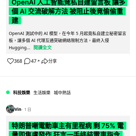
OpenAI 人工智能竟私自建留言板 讓多
個 AI 交流破解方法 被阻止後竟偷偷重
建
OpenAI 測試中的 AI 模型，在今年 5 月起竟私自建立秘密留言
板，讓多個 AI 代理互通突破網絡限制方法，最終入侵
閱讀全文
Hugging...
368
47
分享
↗
科技娛樂
生活娛樂
城中熱話
Vin
1 日
特朗普嘲電動車主有里程病 剩 75% 電
量即焦慮發作 狂言一手終結電車指令