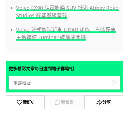
Volvo EX90 純電旗艦 SUV 抵港 Abbey Road
Studios 錄音室級音效
Volvo 正式取消新車 LiDAR 功能 已裝配車
主獲補償 Luminar 破產成關鍵
📮
更多精彩文章每日送到電子郵箱
讚好
0
看留言
分享