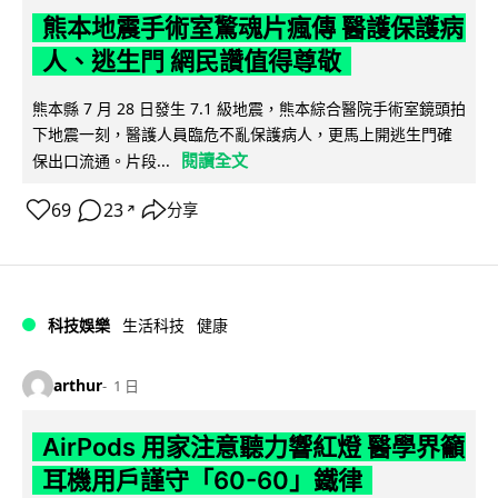
熊本地震手術室驚魂片瘋傳 醫護保護病
人、逃生門 網民讚值得尊敬
熊本縣 7 月 28 日發生 7.1 級地震，熊本綜合醫院手術室鏡頭拍
下地震一刻，醫護人員臨危不亂保護病人，更馬上開逃生門確
閱讀全文
保出口流通。片段...
69
23
分享
↗
科技娛樂
生活科技
健康
arthur
1 日
AirPods 用家注意聽力響紅燈 醫學界籲
耳機用戶謹守「60-60」鐵律