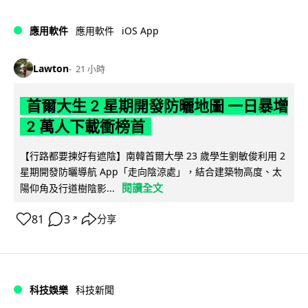
iOS App
應用軟件
應用軟件
Lawton
21 小時
首爾大生 2 星期開發防曬地圖 一日暴增
2 萬人下載衝榜首
【行路都要揀好有遮陰】南韓首爾大學 23 歲學生劉敏俊利用 2
星期開發防曬導航 App「走向陰涼處」，結合建築物高度、太
閱讀全文
陽仰角及行道樹陰影...
81
3
分享
↗
科技娛樂
科技新聞