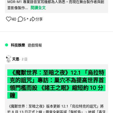
MDR-M1 專業錄音室耳機都為人熟悉。而現在舞台製作者與創
閱讀全文
意影像製作...
40
5
分享
↗
科技娛樂
遊戲情報
天恩
2 日
《魔獸世界：至暗之夜》12.1 「烏拉特
克的詛咒」專訪：巢穴不為提高世界首
領門檻而設 《諸王之眠》縮短約 10 分
鐘
《魔獸世界：至暗之夜》版本更新 12.1「烏拉特克的詛咒」將
於 8 月 13 日正式上線，帶來全新區域「盤蛇島」、地城「毒牙