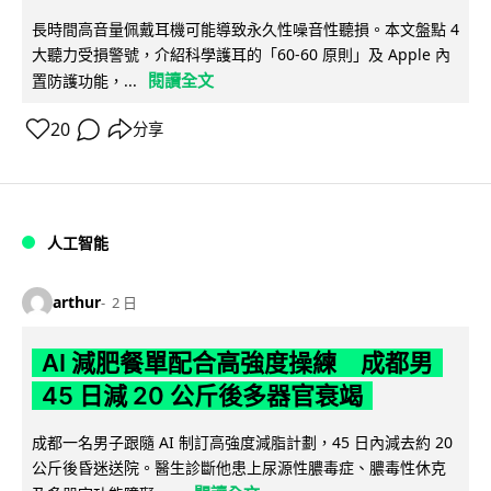
長時間高音量佩戴耳機可能導致永久性噪音性聽損。本文盤點 4
大聽力受損警號，介紹科學護耳的「60-60 原則」及 Apple 內
閱讀全文
置防護功能，...
20
分享
人工智能
arthur
2 日
AI 減肥餐單配合高強度操練 成都男
45 日減 20 公斤後多器官衰竭
成都一名男子跟隨 AI 制訂高強度減脂計劃，45 日內減去約 20
公斤後昏迷送院。醫生診斷他患上尿源性膿毒症、膿毒性休克