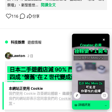
閱讀全文
祭壇」、新型態世...
116
分享
×
科技娛樂
遊戲情報
Lawton
2 日
日本二手遊戲店減 90% 門市 業績反增
四成 "懷舊"在 Z 世代變成最潮「新鮮
感」
本網站正使用 Cookie
我們使用 Cookie 改善網站體驗。 繼續使用
日本零售巨頭 GEO 將懷舊遊戲銷售門市從 1,000 間大幅減至
🎵
⛶
我們的網站即表示您同意我們的
Cookie 政
99 間，但銷售額卻不降反升至過往的 1.4 倍。做到「減店增
策
。
📖 詳細評測
→
閱讀全文
收」奇蹟，...