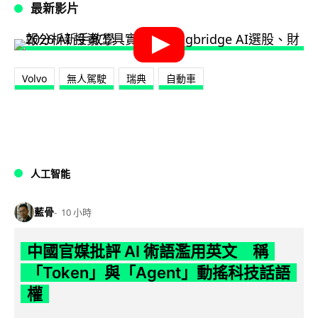
最新影片
Volvo
無人駕駛
瑞典
自動車
人工智能
藍骨
10 小時
中國官媒批評 AI 術語濫用英文 稱
「Token」與「Agent」動搖科技話語
權