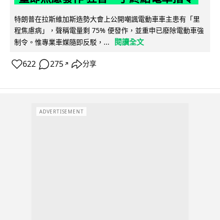
特朗普在拉斯維加斯造勢大會上公開嘲諷電動車車主患有「里
程焦慮病」，聲稱電量剩 75% 便發作，並重申已廢除電動車強
閱讀全文
制令。惟專業車媒隨即反駁，...
622
275
分享
↗
ADVERTISEMENT