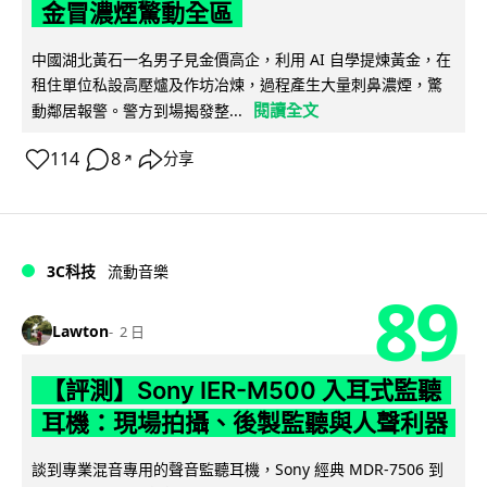
金冒濃煙驚動全區
中國湖北黃石一名男子見金價高企，利用 AI 自學提煉黃金，在
租住單位私設高壓爐及作坊冶煉，過程產生大量刺鼻濃煙，驚
閱讀全文
動鄰居報警。警方到場揭發整...
114
8
分享
↗
3C科技
流動音樂
89
Lawton
2 日
【評測】Sony IER-M500 入耳式監聽
耳機：現場拍攝、後製監聽與人聲利器
談到專業混音專用的聲音監聽耳機，Sony 經典 MDR-7506 到