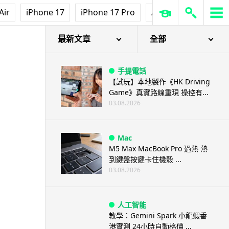
Air
iPhone 17
iPhone 17 Pro
AirPods Pro 3
Ap
最新文章
全部
手提電話
【試玩】本地製作《HK Driving
Game》真實路線重現 操控有...
03.08.2026
Mac
M5 Max MacBook Pro 過熱 熱
到鍵盤按鍵卡住機殼 ...
03.08.2026
人工智能
教學：Gemini Spark 小龍蝦香
港實測 24小時自動格價 ...