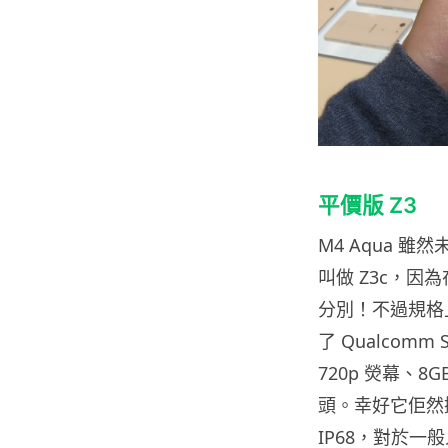
平價版 Z3
M4 Aqua 
叫做 Z3c，因為
分別！不過規格
了 Qualcomm
720p 熒幕、8G
頭。幸好它佢然
IP68，對於一