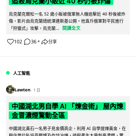
追殺烏克蘭小販近 40 秒仍被炸傷
烏克蘭克爾松一名 52 歲小販被俄軍無人機追擊近 40 秒後被炸
傷，影片由烏克蘭總統澤連斯基公開。他直斥俄軍對平民進行
閱讀全文
「狩獵式」攻擊，烏克蘭...
102
36
分享
↗
人工智能
Lawton
1 日
中國湖北男自學 AI 「煉金術」 屋內煉
金冒濃煙驚動全區
中國湖北黃石一名男子見金價高企，利用 AI 自學提煉黃金，在
租住單位私設高壓爐及作坊冶煉，過程產生大量刺鼻濃煙，驚