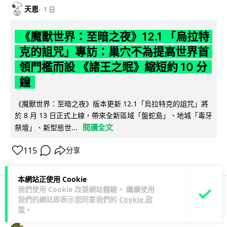
天恩
1 日
《魔獸世界：至暗之夜》12.1 「烏拉特
克的詛咒」專訪：巢穴不為提高世界首
領門檻而設 《諸王之眠》縮短約 10 分
鐘
《魔獸世界：至暗之夜》版本更新 12.1「烏拉特克的詛咒」將
於 8 月 13 日正式上線，帶來全新區域「盤蛇島」、地城「毒牙
閱讀全文
祭壇」、新型態世...
115
分享
本網站正使用 Cookie
我們使用 Cookie 改善網站體驗。 繼續使用
我們的網站即表示您同意我們的
Cookie 政
科技娛樂
遊戲情報
策
。