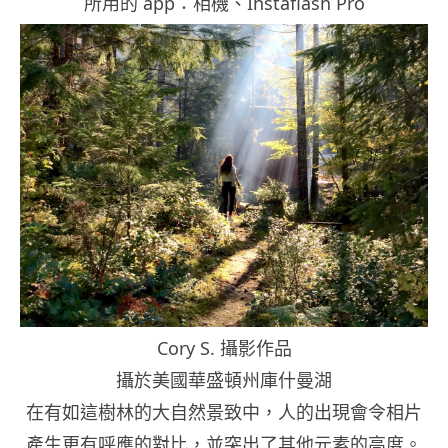
所用的 app：相機、Instaflash Pro
Cory S. 攝影作品
攝於美國華盛頓州庫什曼湖
在有如這樹林的大自然景致中，人的出現會令相片
產生更有呼應的對比，並突出了其他元素的高度。