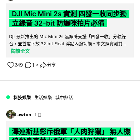
DJI Mic Mini 2s 實測 四發一收同步獨
立錄音 32-bit 防爆咪拍片必備
DJI 最新推出的 Mic Mini 2s 無線咪支援「四發一收」分軌錄
音，並首度下放 32-bit Float 浮點內錄功能。本文經實測其...
閱讀全文
249
1
分享
↗
科技娛樂
生活娛樂
城中熱話
Lawton
1 日
澤連斯基怒斥俄軍「人肉狩獵」 無人機