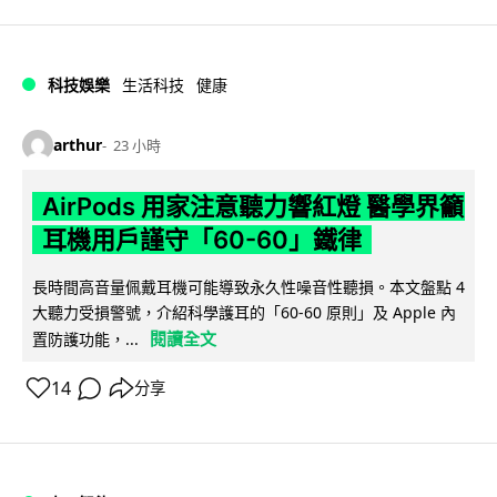
科技娛樂
生活科技
健康
arthur
23 小時
AirPods 用家注意聽力響紅燈 醫學界籲
耳機用戶謹守「60-60」鐵律
長時間高音量佩戴耳機可能導致永久性噪音性聽損。本文盤點 4
大聽力受損警號，介紹科學護耳的「60-60 原則」及 Apple 內
閱讀全文
置防護功能，...
14
分享