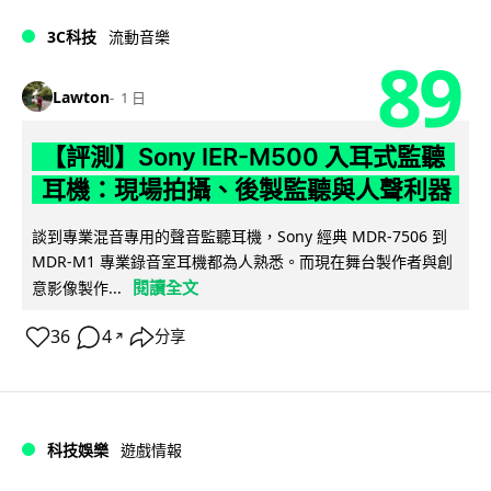
3C科技
流動音樂
89
Lawton
1 日
【評測】Sony IER-M500 入耳式監聽
耳機：現場拍攝、後製監聽與人聲利器
談到專業混音專用的聲音監聽耳機，Sony 經典 MDR-7506 到
MDR-M1 專業錄音室耳機都為人熟悉。而現在舞台製作者與創
閱讀全文
意影像製作...
36
4
分享
↗
科技娛樂
遊戲情報