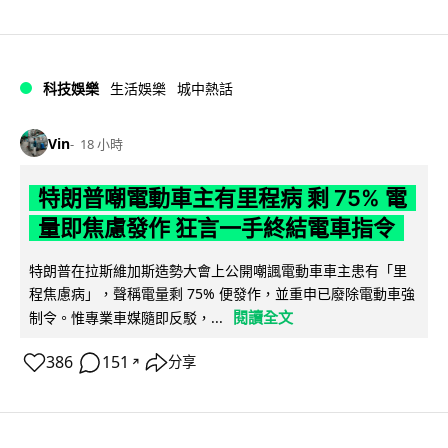
科技娛樂
生活娛樂
城中熱話
Vin
18 小時
特朗普嘲電動車主有里程病 剩 75% 電
量即焦慮發作 狂言一手終結電車指令
特朗普在拉斯維加斯造勢大會上公開嘲諷電動車車主患有「里
程焦慮病」，聲稱電量剩 75% 便發作，並重申已廢除電動車強
閱讀全文
制令。惟專業車媒隨即反駁，...
386
151
分享
↗