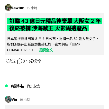
Lawton
19 小時
訂購 43 億日元精品後棄單 大阪女 2 年
後終被捕 涉海賊王,火影周邊產品
日本警視廳神田署 8 月 6 日公布，拘捕一名 32 歲大阪女子，
指她涉嫌在出版巨頭集英社旗下官方網店「JUMP
閱讀全文
CHARACTERS ST...
52
8
分享
↗
商業科技
資訊保安
Vin
19 小時