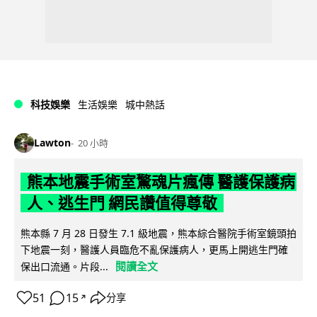
科技娛樂
生活娛樂
城中熱話
Lawton
20 小時
熊本地震手術室驚魂片瘋傳 醫護保護病
人、逃生門 網民讚值得尊敬
熊本縣 7 月 28 日發生 7.1 級地震，熊本綜合醫院手術室鏡頭拍
下地震一刻，醫護人員臨危不亂保護病人，更馬上開逃生門確
閱讀全文
保出口流通。片段...
51
15
分享
↗