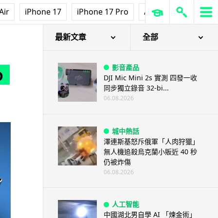
Air
iPhone 17
iPhone 17 Pro
AirPods Pro 3
Ap
最新文章
全部
影音產品
o
DJI Mic Mini 2s 實測 四發一收
同步獨立錄音 32-bi...
06.08.2026
城中熱話
澤連斯基怒斥俄軍「人肉狩獵」
無人機追殺烏克蘭小販近 40 秒
仍被炸傷
06.08.2026
人工智能
中國湖北男自學 AI 「煉金術」