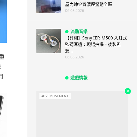
屋內煉金冒濃煙驚動全區
06.08.2026
流動音樂
【評測】Sony IER-M500 入耳式
監聽耳機：現場拍攝、後製監
聽...
最重
06.08.2026
出
月
遊戲情報
《魔獸世界：至暗之夜》12.1
「烏拉特克的詛咒」專訪：巢穴
不為提高世...
ADVERTISEMENT
06.08.2026
遊戲情報
日本二手遊戲店減 90% 門市 業
績反增四成 “懷...