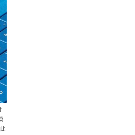
人工智能
華為科學家警告 NVIDIA 已近物
理極限 華為「韜定律」可繞過
摩...
06.08.2026
城中熱話
家長無得慳錢買二手書 電子啟動
碼鎖死二手教科書 學生無法做功
課
06.08.2026
遊戲情報
吋
PlayStation 確認停產實體光碟
續
包裝印出重要通告 2...
06.08.2026
因此