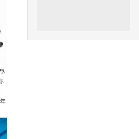
06.08.2026
人工智能
Meta AI 模型測試期間入侵他家
公司 三大 AI 巨頭接連曝安全
漏...
06.08.2026
所舉
科技新聞
Audi 最慳電量產車現身 A2 e-
亦
tron 迷彩造型曝光 快充 2...
0
06.08.2026
半年
城中熱話
法國 8 月 11 日出新例 未經同意
嚴禁 Cold Call 違規企...
06.08.2026