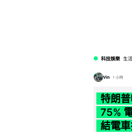
科技娛樂
生
Vin
1 小時
特朗普
75%
結電車