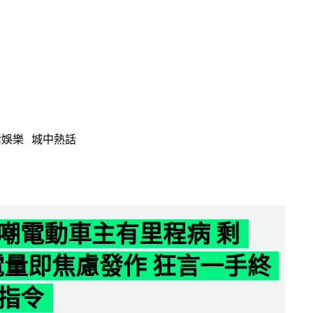
活娛樂
城中熱話
嘲電動車主有里程病 剩
 電量即焦慮發作 狂言一手終
指令