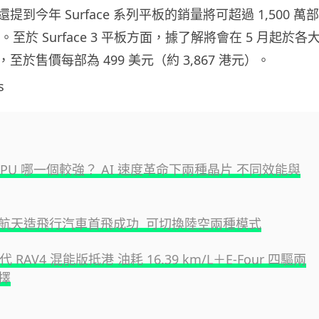
到今年 Surface 系列平板的銷量將可超過 1,500 萬
。至於 Surface 3 平板方面，據了解將會在 5 月起於各
至於售價每部為 499 美元（約 3,867 港元）。
s
 GPU 哪一個較強？ AI 速度革命下兩種晶片 不同效能與
航天造飛行汽車首飛成功 可切換陸空兩種模式
代 RAV4 混能版抵港 油耗 16.39 km/L＋E-Four 四驅兩
擇