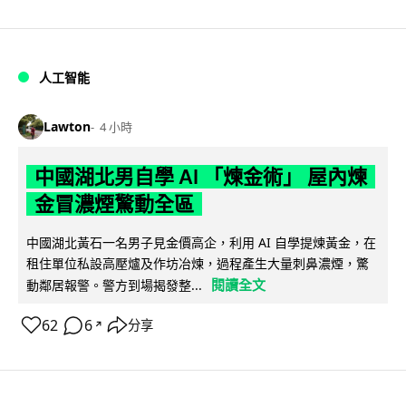
人工智能
Lawton
4 小時
中國湖北男自學 AI 「煉金術」 屋內煉
金冒濃煙驚動全區
中國湖北黃石一名男子見金價高企，利用 AI 自學提煉黃金，在
租住單位私設高壓爐及作坊冶煉，過程產生大量刺鼻濃煙，驚
閱讀全文
動鄰居報警。警方到場揭發整...
62
6
分享
↗