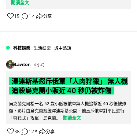
閱讀全文
15
1
分享
↗
科技娛樂
生活娛樂
城中熱話
Lawton
4 小時
澤連斯基怒斥俄軍「人肉狩獵」 無人機
追殺烏克蘭小販近 40 秒仍被炸傷
烏克蘭克爾松一名 52 歲小販被俄軍無人機追擊近 40 秒後被炸
傷，影片由烏克蘭總統澤連斯基公開。他直斥俄軍對平民進行
閱讀全文
「狩獵式」攻擊，烏克蘭...
38
12
分享
↗