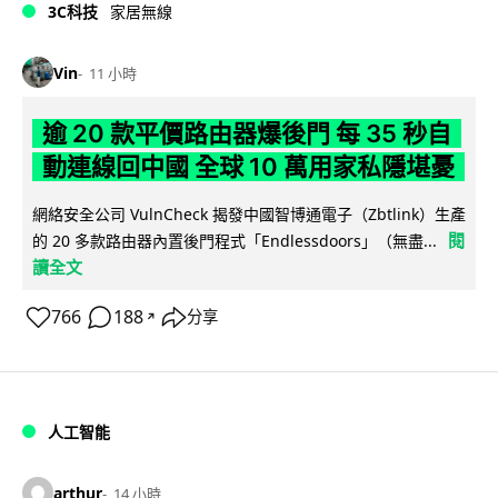
3C科技
家居無線
Vin
11 小時
逾 20 款平價路由器爆後門 每 35 秒自
動連線回中國 全球 10 萬用家私隱堪憂
網絡安全公司 VulnCheck 揭發中國智博通電子（Zbtlink）生產
閱
的 20 多款路由器內置後門程式「Endlessdoors」（無盡...
讀全文
766
188
分享
↗
人工智能
arthur
14 小時