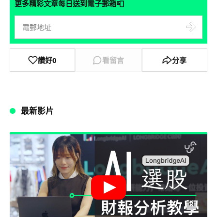
📮
更多精彩文章每日送到電子郵箱
讚好
0
看留言
分享
最新影片