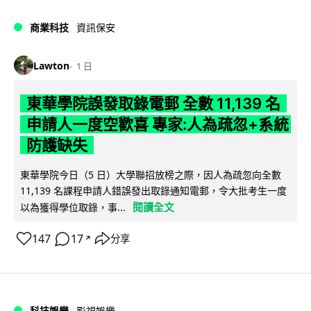
商業科技
資訊保安
Lawton
1 日
東華學院誤發取錄電郵 全數 11,139 名
申請人一度空歡喜 專家:人為疏忽+系統
防護缺失
東華學院今日（5 日）大學聯招放榜之際，因人為疏忽向全數
11,139 名課程申請人錯誤發出取錄通知電郵，令大批考生一度
閱讀全文
以為獲得學位取錄，事...
147
17
分享
↗
科技娛樂
影視娛樂