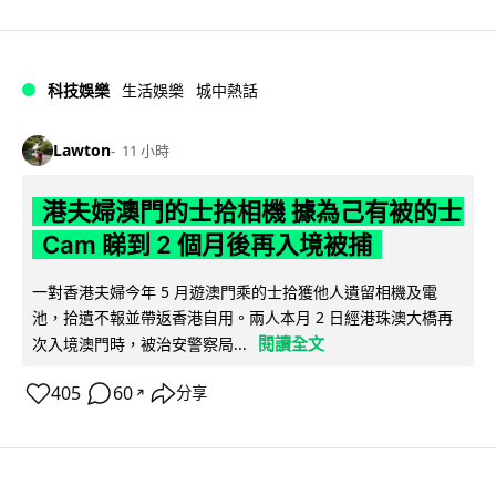
科技娛樂
生活娛樂
城中熱話
Lawton
11 小時
港夫婦澳門的士拾相機 據為己有被的士
Cam 睇到 2 個月後再入境被捕
一對香港夫婦今年 5 月遊澳門乘的士拾獲他人遺留相機及電
池，拾遺不報並帶返香港自用。兩人本月 2 日經港珠澳大橋再
閱讀全文
次入境澳門時，被治安警察局...
405
60
分享
↗