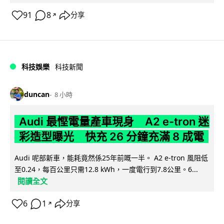
91
8
分享
↗
科技娛樂
科技新聞
duncan
8 小時
Audi 最慳電量產車現身 A2 e-tron 迷
彩造型曝光 快充 26 分鐘充滿 8 成電
Audi 呢部新車，能耗竟然係25年前嘅一半。 A2 e-tron 風阻低
至0.24，每百公里只需12.8 kWh，一度電行到7.8公里。6...
閱讀全文
6
1
分享
↗