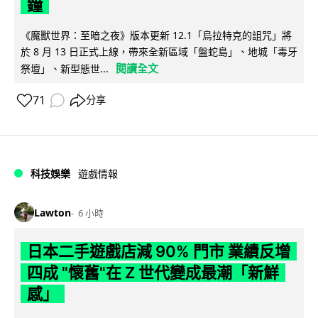
鐘
《魔獸世界：至暗之夜》版本更新 12.1「烏拉特克的詛咒」將
於 8 月 13 日正式上線，帶來全新區域「盤蛇島」、地城「毒牙
閱讀全文
祭壇」、新型態世...
71
分享
科技娛樂
遊戲情報
Lawton
6 小時
日本二手遊戲店減 90% 門市 業績反增
四成 "懷舊"在 Z 世代變成最潮「新鮮
感」