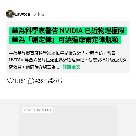
Lawton
9 小時
華為科學家警告 NVIDIA 已近物理極限
華為「韜定律」可繞過摩爾定律瓶頸
華為半導體首席科學家廖恒罕見接受近 5 小時專訪，警告
NVIDIA 等西方晶片巨頭正逼近物理極限，傳統製程升級已失經
閱讀全文
濟效益。他同時介紹華為...
1,151
428
分享
↗
ADVERTISEMENT