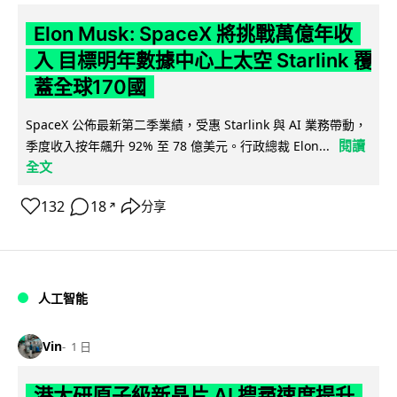
Elon Musk: SpaceX 將挑戰萬億年收
入 目標明年數據中心上太空 Starlink 覆
蓋全球170國
SpaceX 公佈最新第二季業績，受惠 Starlink 與 AI 業務帶動，
閱讀
季度收入按年飆升 92% 至 78 億美元。行政總裁 Elon...
全文
132
18
分享
↗
人工智能
Vin
1 日
港大研原子級新晶片 AI 搜尋速度提升