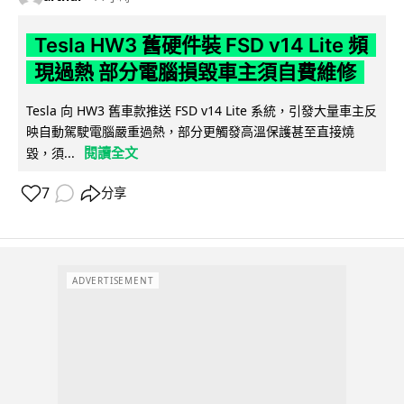
Tesla HW3 舊硬件裝 FSD v14 Lite 頻
現過熱 部分電腦損毀車主須自費維修
Tesla 向 HW3 舊車款推送 FSD v14 Lite 系統，引發大量車主反
映自動駕駛電腦嚴重過熱，部分更觸發高溫保護甚至直接燒
閱讀全文
毀，須...
7
分享
ADVERTISEMENT