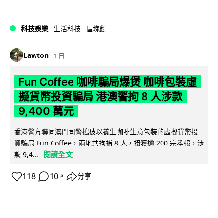
科技娛樂
生活科技
區塊鏈
Lawton
1 日
Fun Coffee 咖啡騙局爆煲 咖啡包裝虛
擬貨幣投資騙局 港澳警拘 8 人涉款
9,400 萬元
香港警方聯同澳門司警搗破以養生咖啡生意包裝的虛擬貨幣投
資騙局 Fun Coffee，兩地共拘捕 8 人，接獲逾 200 宗舉報，涉
閱讀全文
款 9,4...
118
10
分享
↗