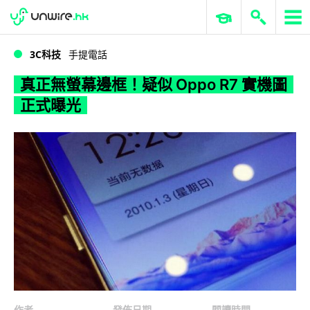
WWDC 2026
GenAI 與雲端科技專區
ERP 與商業 AI
真正無螢幕邊框！疑似 Oppo R7 實機圖正式曝光
3C科技
手提電話
真正無螢幕邊框！疑似 Oppo R7 實機圖
正式曝光
作者
發佈日期
閱讀時間