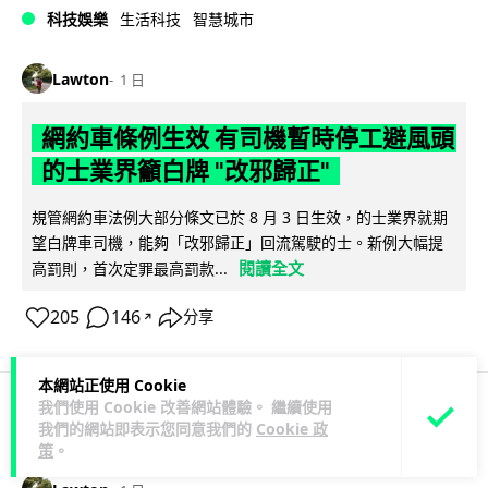
科技娛樂
生活科技
智慧城市
Lawton
1 日
網約車條例生效 有司機暫時停工避風頭
的士業界籲白牌 "改邪歸正"
規管網約車法例大部分條文已於 8 月 3 日生效，的士業界就期
望白牌車司機，能夠「改邪歸正」回流駕駛的士。新例大幅提
閱讀全文
高罰則，首次定罪最高罰款...
205
146
分享
↗
本網站正使用 Cookie
我們使用 Cookie 改善網站體驗。 繼續使用
我們的網站即表示您同意我們的
Cookie 政
人工智能
策
。