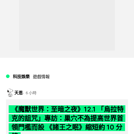
科技娛樂
遊戲情報
天恩
6 小時
《魔獸世界：至暗之夜》12.1 「烏拉特
克的詛咒」專訪：巢穴不為提高世界首
領門檻而設 《諸王之眠》縮短約 10 分