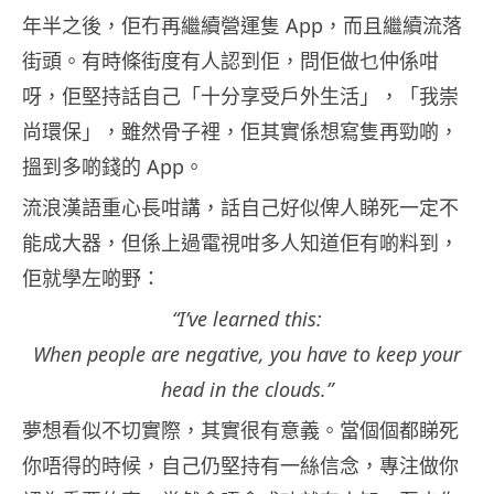
年半之後，佢冇再繼續營運隻 App，而且繼續流落
街頭。有時條街度有人認到佢，問佢做乜仲係咁
呀，佢堅持話自己「十分享受戶外生活」，「我崇
尚環保」，雖然骨子裡，佢其實係想寫隻再勁啲，
搵到多啲錢的 App。
流浪漢語重心長咁講，話自己好似俾人睇死一定不
能成大器，但係上過電視咁多人知道佢有啲料到，
佢就學左啲野：
“I’ve learned this:
When people are negative, you have to keep your
head in the clouds.”
夢想看似不切實際，其實很有意義。當個個都睇死
你唔得的時候，自己仍堅持有一絲信念，專注做你