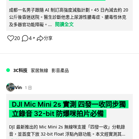
成都一名男子跟隨 AI 制訂高強度減脂計劃，45 日內減去約 20
公斤後昏迷送院。醫生診斷他患上尿源性膿毒症、膿毒性休克
閱讀全文
及多器官功能障礙。...
20
4
分享
↗
3C科技
家居無線
影音產品
Vin
1 日
DJI Mic Mini 2s 實測 四發一收同步獨
立錄音 32-bit 防爆咪拍片必備
DJI 最新推出的 Mic Mini 2s 無線咪支援「四發一收」分軌錄
音，並首度下放 32-bit Float 浮點內錄功能。本文經實測其...