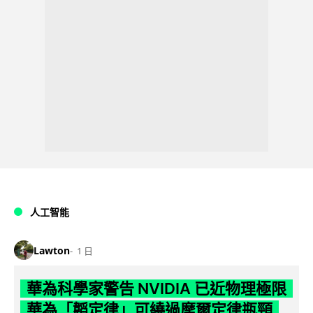
人工智能
Lawton
1 日
華為科學家警告 NVIDIA 已近物理極限
華為「韜定律」可繞過摩爾定律瓶頸