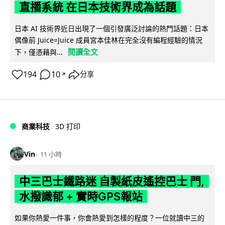
直播系統 在日本技術界成為話題
日本 AI 技術界近日出現了一個引發廣泛討論的熱門話題：日本
偶像前 Juice=Juice 成員宮本佳林在完全沒有編程經驗的情況
閱讀全文
下，僅憑藉與...
194
10
分享
↗
商業科技
3D 打印
Vin
11 小時
中三巴士鐵路迷 自製紙皮遙控巴士 門,
水撥識郁 + 實時GPS報站
如果你熱愛一件事，你會熱愛到怎樣的程度？一位就讀中三的