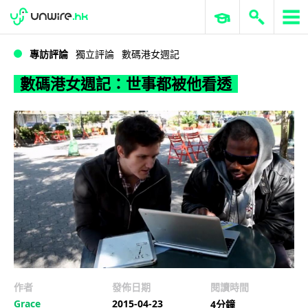
WWDC 2026
GenAI 與雲端科技專區
ERP 與商業 AI
數碼港女週記：世事都被他看透
專訪評論
獨立評論
數碼港女週記
數碼港女週記：世事都被他看透
作者
發佈日期
閱讀時間
Grace
2015-04-23
4分鐘