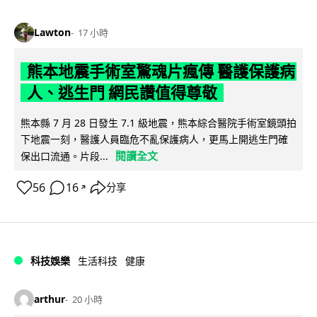
Lawton
17 小時
熊本地震手術室驚魂片瘋傳 醫護保護病
人、逃生門 網民讚值得尊敬
熊本縣 7 月 28 日發生 7.1 級地震，熊本綜合醫院手術室鏡頭拍
下地震一刻，醫護人員臨危不亂保護病人，更馬上開逃生門確
閱讀全文
保出口流通。片段...
56
16
分享
↗
科技娛樂
生活科技
健康
arthur
20 小時