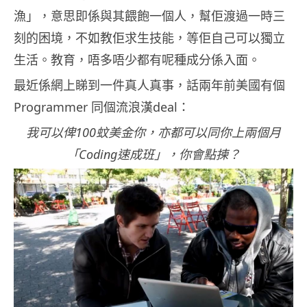
漁」，意思即係與其餵飽一個人，幫佢渡過一時三
刻的困境，不如教佢求生技能，等佢自己可以獨立
生活。教育，唔多唔少都有呢種成分係入面。
最近係網上睇到一件真人真事，話兩年前美國有個
Programmer 同個流浪漢deal：
我可以俾100蚊美金你，亦都可以同你上兩個月
「Coding速成班」，你會點揀？