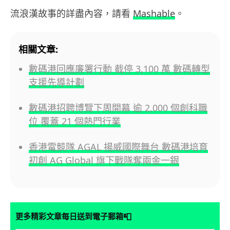
流浪漢故事的詳盡內容，請看
Mashable
。
相關文章:
數碼港回應廉署行動 截停 3,100 萬 數碼轉型
支援先導計劃
數碼港招聘博覽下周開幕 逾 2,000 個創科職
位 覆蓋 21 個熱門行業
香港電競隊 AGAL 揚威國際舞台 數碼港培育
初創 AG Global 旗下戰隊奪兩金一銀
📮
更多精彩文章每日送到電子郵箱