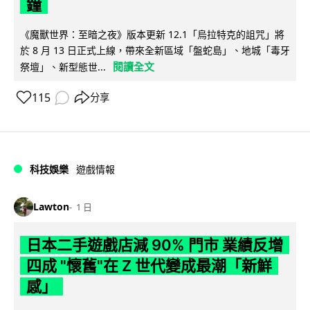
鐘
《魔獸世界：至暗之夜》版本更新 12.1「烏拉特克的詛咒」將
於 8 月 13 日正式上線，帶來全新區域「盤蛇島」、地城「毒牙
閱讀全文
祭壇」、新型態世...
115
分享
科技娛樂
遊戲情報
Lawton
1 日
日本二手遊戲店減 90% 門市 業績反增
四成 "懷舊"在 Z 世代變成最潮「新鮮
感」