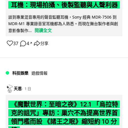
耳機：現場拍攝、後製監聽與人聲利器
談到專業混音專用的聲音監聽耳機，Sony 經典 MDR-7506 到
MDR-M1 專業錄音室耳機都為人熟悉。而現在舞台製作者與創
閱讀全文
意影像製作...
37
4
分享
↗
科技娛樂
遊戲情報
天恩
1 日
《魔獸世界：至暗之夜》12.1 「烏拉特
克的詛咒」專訪：巢穴不為提高世界首
領門檻而設 《諸王之眠》縮短約 10 分