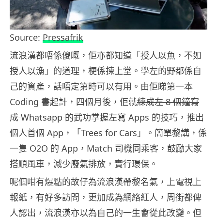
Source:
Pressafrik
流浪漢都唔係傻嘅，佢亦都知道「授人以魚，不如
授人以漁」的道理，梗係揀上堂。學左的野都係自
己的資產，話唔定第時可以有用。由佢睇第一本
Coding 書起計，四個月後，佢就
練成左 8 個鐘寫
成 Whatsapp 的武功
掌握左寫 Apps 的技巧，推出
個人首個 App，「Trees for Cars」。簡單黎講，係
一隻 O2O 的 App，Match 司機同乘客，鼓勵大家
搭順風車，減少廢氣排放，實行環保。
呢個咁有爆點的故仔為流浪漢帶黎名氣，上電視上
報紙，有好多訪問，更加成為網絡紅人，周街都俾
人認出，流浪漢亦以為自己的一生會從此改變。但