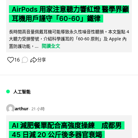
AirPods 用家注意聽力響紅燈 醫學界籲
耳機用戶謹守「60-60」鐵律
長時間高音量佩戴耳機可能導致永久性噪音性聽損。本文盤點 4
大聽力受損警號，介紹科學護耳的「60-60 原則」及 Apple 內
閱讀全文
置防護功能，...
16
分享
人工智能
arthur
21 小時
AI 減肥餐單配合高強度操練 成都男
45 日減 20 公斤後多器官衰竭