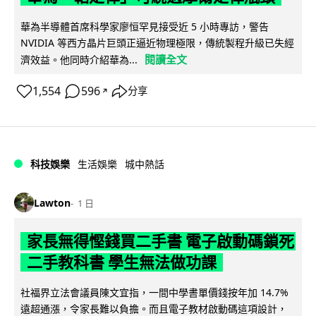
華為半導體首席科學家廖恒罕見接受近 5 小時專訪，警告
NVIDIA 等西方晶片巨頭正逼近物理極限，傳統製程升級已失經
閱讀全文
濟效益。他同時介紹華為...
1,554
596
分享
↗
科技娛樂
生活娛樂
城中熱話
Lawton
1 日
家長無得慳錢買二手書 電子啟動碼鎖死
二手教科書 學生無法做功課
社福界立法會議員陳文宜指，一間中學書單價錢按年加 14.7%
遠超通漲，令家長難以負擔。而且電子教材啟動碼這項設計，