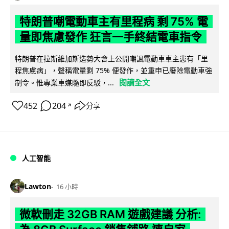
特朗普嘲電動車主有里程病 剩 75% 電
量即焦慮發作 狂言一手終結電車指令
特朗普在拉斯維加斯造勢大會上公開嘲諷電動車車主患有「里
程焦慮病」，聲稱電量剩 75% 便發作，並重申已廢除電動車強
閱讀全文
制令。惟專業車媒隨即反駁，...
452
204
分享
↗
人工智能
Lawton
16 小時
微軟刪走 32GB RAM 遊戲建議 分析: