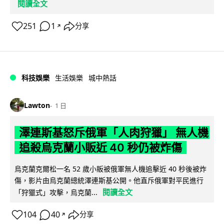
閱讀全文
251
1
分享
↗
科技娛樂
生活娛樂
城中熱話
Lawton
1 日
澤連斯基怒斥俄軍「人肉狩獵」 無人機
追殺烏克蘭小販近 40 秒仍被炸傷
烏克蘭克爾松一名 52 歲小販被俄軍無人機追擊近 40 秒後被炸
傷，影片由烏克蘭總統澤連斯基公開。他直斥俄軍對平民進行
閱讀全文
「狩獵式」攻擊，烏克蘭...
104
40
分享
↗