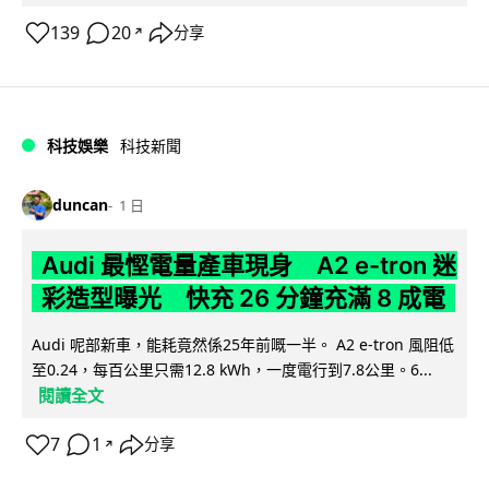
139
20
分享
↗
科技娛樂
科技新聞
duncan
1 日
Audi 最慳電量產車現身 A2 e-tron 迷
彩造型曝光 快充 26 分鐘充滿 8 成電
Audi 呢部新車，能耗竟然係25年前嘅一半。 A2 e-tron 風阻低
至0.24，每百公里只需12.8 kWh，一度電行到7.8公里。6...
閱讀全文
7
1
分享
↗