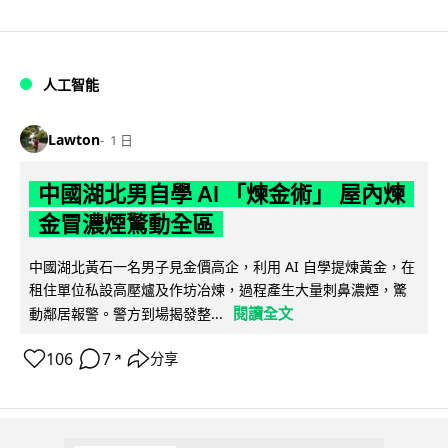
人工智能
Lawton
1 日
中國湖北男自學 AI 「煉金術」 屋內煉
金冒濃煙驚動全區
中國湖北黃石一名男子見金價高企，利用 AI 自學提煉黃金，在
租住單位私設高壓爐及作坊冶煉，過程產生大量刺鼻濃煙，驚
閱讀全文
動鄰居報警。警方到場揭發整...
106
7
分享
↗