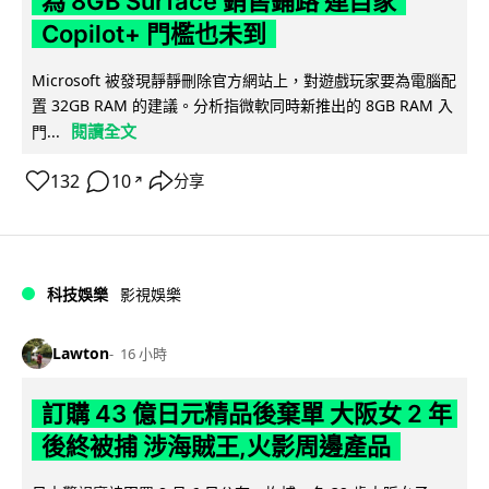
為 8GB Surface 銷售鋪路 連自家
Copilot+ 門檻也未到
Microsoft 被發現靜靜刪除官方網站上，對遊戲玩家要為電腦配
置 32GB RAM 的建議。分析指微軟同時新推出的 8GB RAM 入
閱讀全文
門...
132
10
分享
↗
科技娛樂
影視娛樂
Lawton
16 小時
訂購 43 億日元精品後棄單 大阪女 2 年
後終被捕 涉海賊王,火影周邊產品