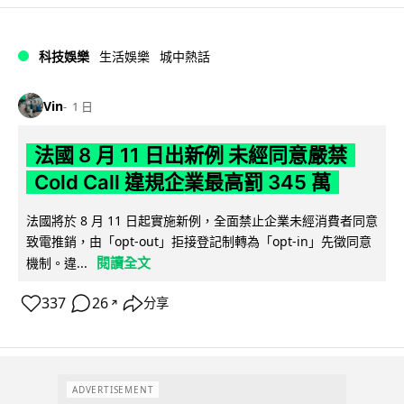
科技娛樂
生活娛樂
城中熱話
Vin
1 日
法國 8 月 11 日出新例 未經同意嚴禁
Cold Call 違規企業最高罰 345 萬
法國將於 8 月 11 日起實施新例，全面禁止企業未經消費者同意
致電推銷，由「opt-out」拒接登記制轉為「opt-in」先徵同意
閱讀全文
機制。違...
337
26
分享
↗
ADVERTISEMENT