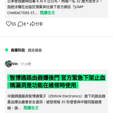
日本警視廳神田署 8 月 6 日公布，拘捕一名 32 歲大阪女子，
指她涉嫌在出版巨頭集英社旗下官方網店「JUMP
閱讀全文
CHARACTERS ST...
55
8
分享
↗
商業科技
資訊保安
Vin
17 小時
智博通路由器爆後門 官方緊急下架止血
稱漏洞是功能在維修時使用
中國網通廠商智博通電子（Zbtlink Electronics）旗下的路由器
產品爆出嚴重安全漏洞，被發現每 35 秒便會與中國伺服器連
閱讀全文
線，旗...