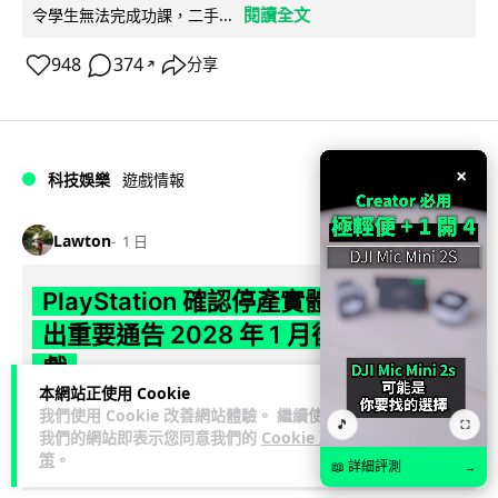
閱讀全文
令學生無法完成功課，二手...
948
374
分享
↗
×
科技娛樂
遊戲情報
Lawton
1 日
PlayStation 確認停產實體光碟 包裝印
出重要通告 2028 年 1 月後不出光碟遊
戲
本網站正使用 Cookie
我們使用 Cookie 改善網站體驗。 繼續使用
Sony 已在 PS5 主機包裝加貼提示貼紙，重申官方 7 月已公布
🎵
⛶
我們的網站即表示您同意我們的
Cookie 政
計劃：2028 年 1 月起停產新遊戲實體光碟。分析師預期 PS6
策
。
閱讀全文
因此...
📖 詳細評測
→