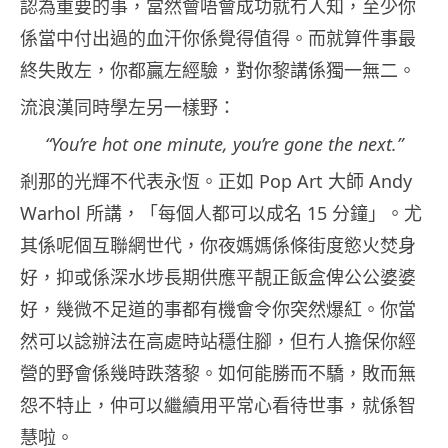
認為重要的事，當然會唔會成功就冇人知，至少你
係當中付出過的血汗你係覺得值得。而就算件事最
終失敗左，你都贏左經驗，對你黎講係獨一無二。
流浪漢同時學左另一樣野：
“You’re hot one minute, you’re gone the next.”
剎那的光輝不代表永恆。正如 Pop Art 大師 Andy
Warhol 所講，「每個人都可以成名 15 分鐘」。尤
其係呢個互聯網世代，你夜媽媽係條街度慾火焚身
好，抑或係深水埗長期供應平靚正飯盒俾公公婆婆
好，幾微不足道的事都有機會令你突然爆紅。你當
然可以諗辦法在高處時站穩住腳，但冇人擔保你經
營的野會係幾時跌落黎。如何能勝而不驕，敗而無
怨不特止，仲可以繼續用平常心看待世事，就係智
慧啦。