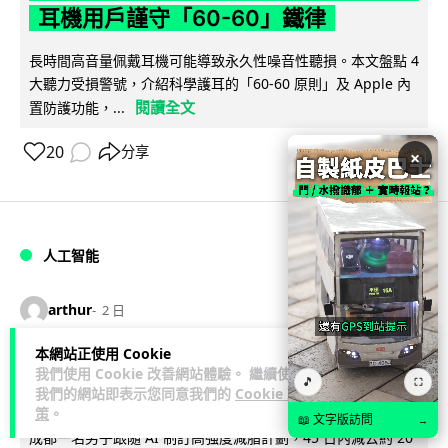
耳機用戶謹守「60-60」鐵律
長時間高音量佩戴耳機可能導致永久性噪音性聽損。本文盤點 4
大聽力受損警號，介紹科學護耳的「60-60 原則」及 Apple 內
閱讀全文
置防護功能，...
20
分享
×
人工智能
arthur
2 日
本網站正使用 Cookie
AI 減肥餐單配合高強度操練 成都男
我們使用 Cookie 改善網站體驗。 繼續使用
🎵
⛶
45 日減 20 公斤後多器官衰竭
我們的網站即表示您同意我們的
Cookie 政
策
。
📖 文字版訪問
→
成都一名男子跟隨 AI 制訂高強度減脂計劃，45 日內減去約 20