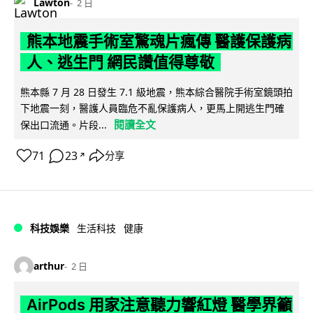
Lawton
2 日
熊本地震手術室驚魂片瘋傳 醫護保護病
人、逃生門 網民讚值得尊敬
熊本縣 7 月 28 日發生 7.1 級地震，熊本綜合醫院手術室鏡頭拍
下地震一刻，醫護人員臨危不亂保護病人，更馬上開逃生門確
閱讀全文
保出口流通。片段...
71
23
分享
↗
科技娛樂
生活科技
健康
arthur
2 日
AirPods 用家注意聽力響紅燈 醫學界籲