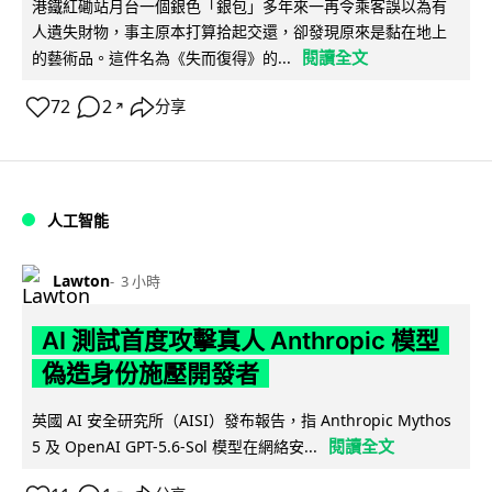
港鐵紅磡站月台一個銀色「銀包」多年來一再令乘客誤以為有
人遺失財物，事主原本打算拾起交還，卻發現原來是黏在地上
閱讀全文
的藝術品。這件名為《失而復得》的...
72
2
分享
↗
人工智能
Lawton
3 小時
AI 測試首度攻擊真人 Anthropic 模型
偽造身份施壓開發者
英國 AI 安全研究所（AISI）發布報告，指 Anthropic Mythos
閱讀全文
5 及 OpenAI GPT-5.6-Sol 模型在網絡安...