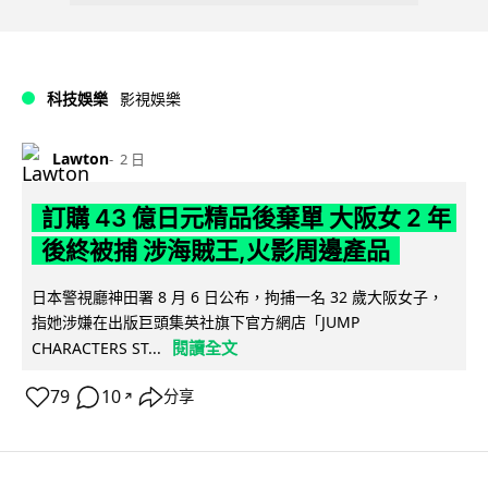
科技娛樂
影視娛樂
Lawton
2 日
訂購 43 億日元精品後棄單 大阪女 2 年
後終被捕 涉海賊王,火影周邊產品
日本警視廳神田署 8 月 6 日公布，拘捕一名 32 歲大阪女子，
指她涉嫌在出版巨頭集英社旗下官方網店「JUMP
閱讀全文
CHARACTERS ST...
79
10
分享
↗