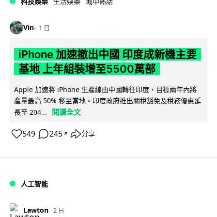
科技娛樂
生活娛樂
城中熱話
Vin
1 日
iPhone 加速撤出中國 印度成新機主要
基地 上年組裝增至5500萬部
Apple 加速將 iPhone 生產線由中國轉往印度，目標兩年內將
產量最高 50% 移至當地。印度政府推出關稅豁免及稅務優惠延
閱讀全文
長至 204...
549
245
分享
↗
人工智能
Lawton
2 日