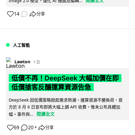
閱讀全文
Image 2.0 模型，強化 AI 繪圖及編輯...
14
分享
人工智能
Lawton
1 日
低價不再！DeepSeek 大幅加價在即
低價搶客反釀運算資源告急
DeepSeek 因低價策略掀起需求熱潮，運算資源不勝負荷，官
方於 8 月 6 日宣布即將大幅上調 API 收費，惟未公布具體加
閱讀全文
幅。事件與...
69
20
分享
↗