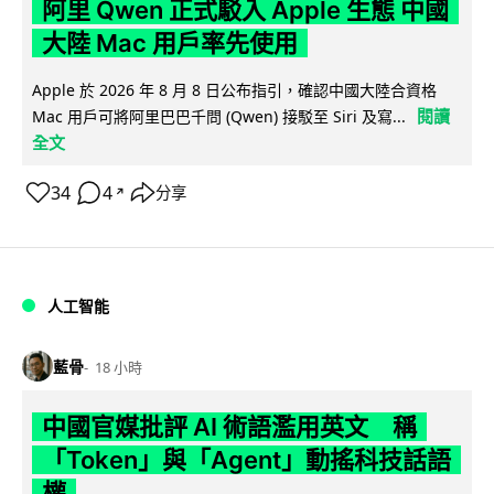
阿里 Qwen 正式駁入 Apple 生態 中國
大陸 Mac 用戶率先使用
Apple 於 2026 年 8 月 8 日公布指引，確認中國大陸合資格
閱讀
Mac 用戶可將阿里巴巴千問 (Qwen) 接駁至 Siri 及寫...
全文
34
4
分享
↗
人工智能
藍骨
18 小時
中國官媒批評 AI 術語濫用英文 稱
「Token」與「Agent」動搖科技話語
權