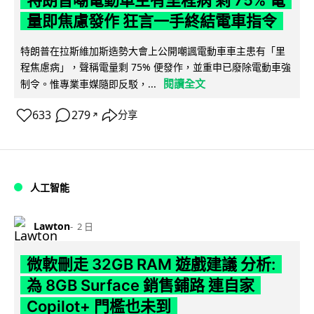
特朗普嘲電動車主有里程病 剩 75% 電
量即焦慮發作 狂言一手終結電車指令
特朗普在拉斯維加斯造勢大會上公開嘲諷電動車車主患有「里
程焦慮病」，聲稱電量剩 75% 便發作，並重申已廢除電動車強
閱讀全文
制令。惟專業車媒隨即反駁，...
633
279
分享
↗
人工智能
Lawton
2 日
微軟刪走 32GB RAM 遊戲建議 分析:
為 8GB Surface 銷售鋪路 連自家
Copilot+ 門檻也未到