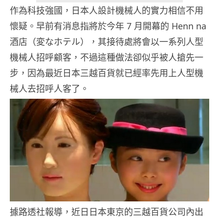
作為科技強國，日本人設計機械人的實力相信不用
懷疑。早前有消息指將於今年 7 月開幕的 Henn na
酒店（変なホテル），其接待處將會以一系列人型
機械人招呼顧客，不過這種做法卻似乎被人搶先一
步，因為最近日本三越百貨就已經率先用上人型機
械人去招呼人客了。
據路透社報導，近日日本東京的三越百貨公司內出