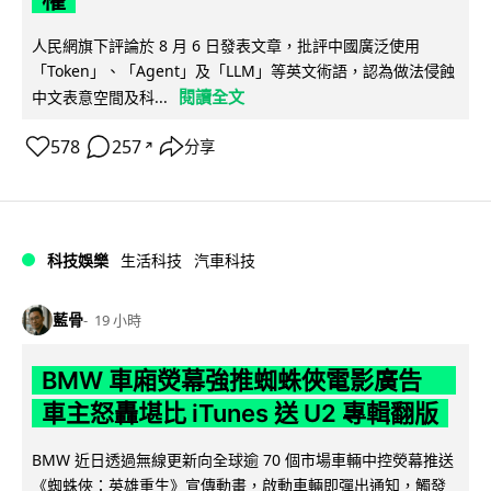
人民網旗下評論於 8 月 6 日發表文章，批評中國廣泛使用
「Token」、「Agent」及「LLM」等英文術語，認為做法侵蝕
閱讀全文
中文表意空間及科...
578
257
分享
↗
科技娛樂
生活科技
汽車科技
藍骨
19 小時
BMW 車廂熒幕強推蜘蛛俠電影廣告
車主怒轟堪比 iTunes 送 U2 專輯翻版
BMW 近日透過無線更新向全球逾 70 個市場車輛中控熒幕推送
《蜘蛛俠：英雄重生》宣傳動畫，啟動車輛即彈出通知，觸發