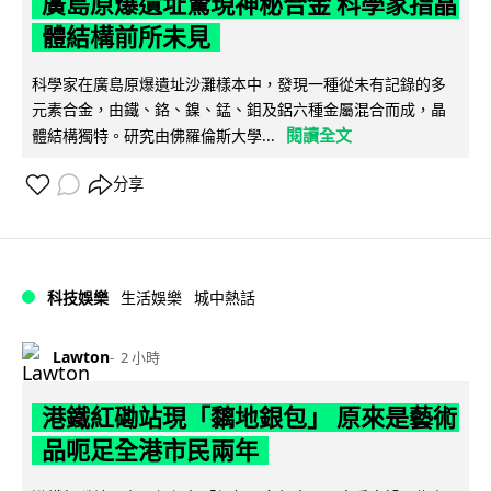
廣島原爆遺址驚現神秘合金 科學家指晶
體結構前所未見
科學家在廣島原爆遺址沙灘樣本中，發現一種從未有記錄的多
元素合金，由鐵、鉻、鎳、錳、鉬及鋁六種金屬混合而成，晶
閱讀全文
體結構獨特。研究由佛羅倫斯大學...
分享
科技娛樂
生活娛樂
城中熱話
Lawton
2 小時
港鐵紅磡站現「黐地銀包」 原來是藝術
品呃足全港市民兩年