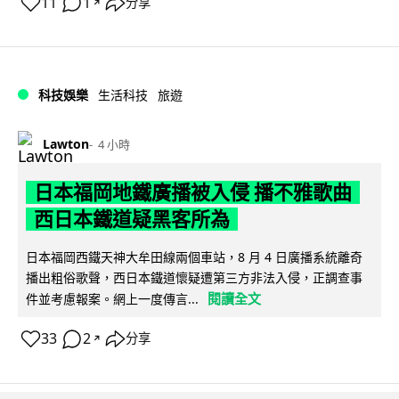
11
1
分享
↗
科技娛樂
生活科技
旅遊
Lawton
4 小時
日本福岡地鐵廣播被入侵 播不雅歌曲
西日本鐵道疑黑客所為
日本福岡西鐵天神大牟田線兩個車站，8 月 4 日廣播系統離奇
播出粗俗歌聲，西日本鐵道懷疑遭第三方非法入侵，正調查事
閱讀全文
件並考慮報案。網上一度傳言...
33
2
分享
↗