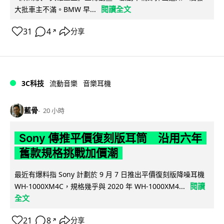
閱讀全文
大批車主不滿。BMW 早...
31
4
分享
↗
3C科技
流動音樂
音樂耳機
藍骨
20 小時
Sony 傳推平價復刻版耳筒 沿用六年
舊款規格挑戰加價潮
最近有爆料指 Sony 計劃於 9 月 7 日推出平價復刻版降噪耳機
閱讀
WH-1000XM4C，規格幾乎與 2020 年 WH-1000XM4...
全文
21
8
分享
↗