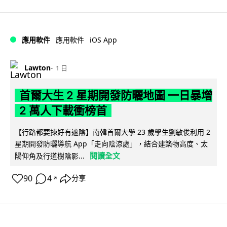
iOS App
應用軟件
應用軟件
Lawton
1 日
首爾大生 2 星期開發防曬地圖 一日暴增
2 萬人下載衝榜首
【行路都要揀好有遮陰】南韓首爾大學 23 歲學生劉敏俊利用 2
星期開發防曬導航 App「走向陰涼處」，結合建築物高度、太
閱讀全文
陽仰角及行道樹陰影...
90
4
分享
↗