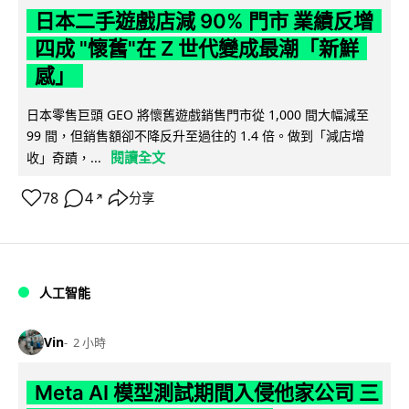
日本二手遊戲店減 90% 門市 業績反增
四成 "懷舊"在 Z 世代變成最潮「新鮮
感」
日本零售巨頭 GEO 將懷舊遊戲銷售門市從 1,000 間大幅減至
99 間，但銷售額卻不降反升至過往的 1.4 倍。做到「減店增
閱讀全文
收」奇蹟，...
78
4
分享
↗
人工智能
Vin
2 小時
Meta AI 模型測試期間入侵他家公司 三