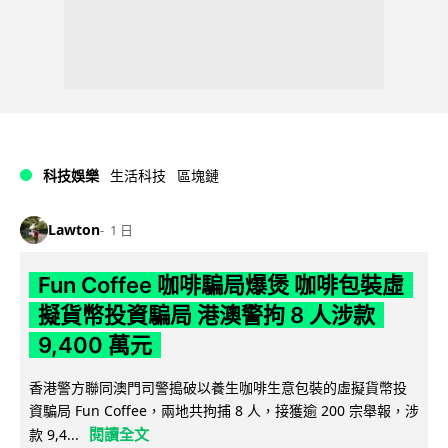
科技娛樂
生活科技
區塊鏈
Lawton
1 日
Fun Coffee 咖啡騙局爆煲 咖啡包裝虛
擬貨幣投資騙局 港澳警拘 8 人涉款
9,400 萬元
香港警方聯同澳門司警搗破以養生咖啡生意包裝的虛擬貨幣投
資騙局 Fun Coffee，兩地共拘捕 8 人，接獲逾 200 宗舉報，涉
閱讀全文
款 9,4...