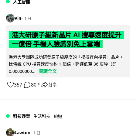
人工智能
Vin
1 日
港大研原子級新晶片 AI 搜尋速度提升
一億倍 手機人臉識別免上雲端
香港大學團隊成功研發原子級厚度的「模擬存內搜尋」晶片，
比傳統 CPU 搜尋速度快約 1 億倍，延遲低至 36 皮秒（即
閱讀全文
0.00000000...
357
80
分享
↗
科技娛樂
生活科技
旅遊
Lawton
1 日