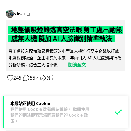
Vin
1 日
地盤偷吸煙難逃高空法眼 勞工處出動熱
感無人機 擬加 AI 人臉識別精準執法
勞工處投入配備熱感應鏡頭的小型無人機進行高空巡邏以打擊
地盤違例吸煙，並正研究於未來一年內引入 AI 人臉識別與行為
閱讀全文
分析功能，結合三大技術進一...
245
55
分享
↗
本網站正使用 Cookie
人工智能
我們使用 Cookie 改善網站體驗。 繼續使用
我們的網站即表示您同意我們的
Cookie 政
策
。
Lawton
1 日