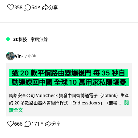
358
54
分享
↗
3C科技
家居無線
Vin
7 小時
逾 20 款平價路由器爆後門 每 35 秒自
動連線回中國 全球 10 萬用家私隱堪憂
網絡安全公司 VulnCheck 揭發中國智博通電子（Zbtlink）生產
閱
的 20 多款路由器內置後門程式「Endlessdoors」（無盡...
讀全文
666
171
分享
↗