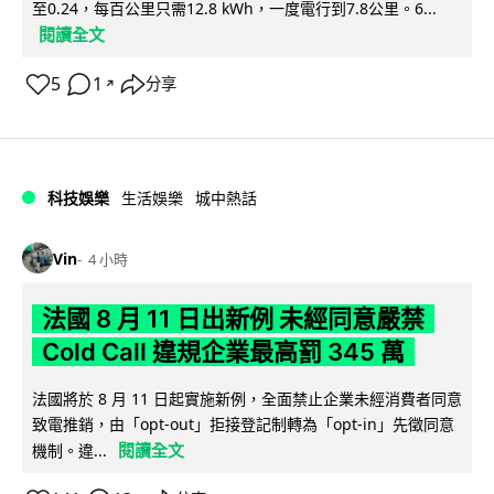
至0.24，每百公里只需12.8 kWh，一度電行到7.8公里。6...
閱讀全文
5
1
分享
↗
科技娛樂
生活娛樂
城中熱話
Vin
4 小時
法國 8 月 11 日出新例 未經同意嚴禁
Cold Call 違規企業最高罰 345 萬
法國將於 8 月 11 日起實施新例，全面禁止企業未經消費者同意
致電推銷，由「opt-out」拒接登記制轉為「opt-in」先徵同意
閱讀全文
機制。違...