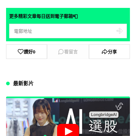
📮
更多精彩文章每日送到電子郵箱
讚好
0
看留言
分享
最新影片