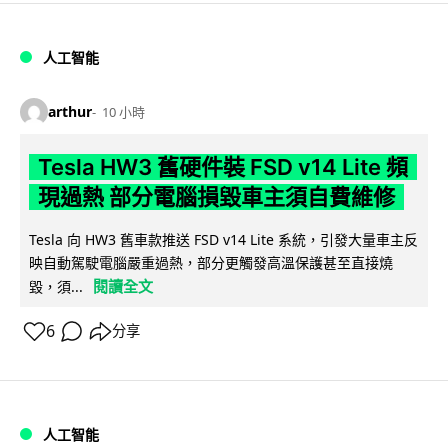
人工智能
arthur
10 小時
Tesla HW3 舊硬件裝 FSD v14 Lite 頻
現過熱 部分電腦損毀車主須自費維修
Tesla 向 HW3 舊車款推送 FSD v14 Lite 系統，引發大量車主反
映自動駕駛電腦嚴重過熱，部分更觸發高溫保護甚至直接燒
閱讀全文
毀，須...
6
分享
人工智能