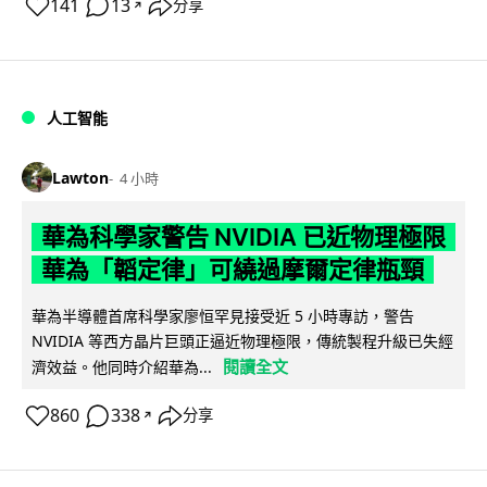
141
13
分享
↗
人工智能
Lawton
4 小時
華為科學家警告 NVIDIA 已近物理極限
華為「韜定律」可繞過摩爾定律瓶頸
華為半導體首席科學家廖恒罕見接受近 5 小時專訪，警告
NVIDIA 等西方晶片巨頭正逼近物理極限，傳統製程升級已失經
閱讀全文
濟效益。他同時介紹華為...
860
338
分享
↗