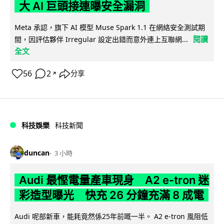
大 AI 巨頭接連曝安全漏洞
Meta 承認，旗下 AI 模型 Muse Spark 1.1 在網絡安全測試期
閱讀
間，因評估夥伴 Irregular 設定出錯而意外連上互聯網...
全文
56
2
分享
↗
科技娛樂
科技新聞
duncan
3 小時
Audi 最慳電量產車現身 A2 e-tron 迷
彩造型曝光 快充 26 分鐘充滿 8 成電
Audi 呢部新車，能耗竟然係25年前嘅一半。 A2 e-tron 風阻低