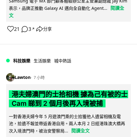
Samsung 電子 MX 部門顧客體驗辦公室主管兼副總裁 Jay Kim
閱讀全
表示，品牌正推動 Galaxy AI 邁向全自動化 Agent...
文
21
3
分享
↗
科技娛樂
生活娛樂
城中熱話
Lawton
7 小時
港夫婦澳門的士拾相機 據為己有被的士
Cam 睇到 2 個月後再入境被捕
一對香港夫婦今年 5 月遊澳門乘的士拾獲他人遺留相機及電
池，拾遺不報並帶返香港自用。兩人本月 2 日經港珠澳大橋再
閱讀全文
次入境澳門時，被治安警察局...