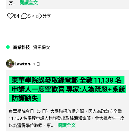
閱讀全文
方...
84
5
分享
↗
商業科技
資訊保安
Lawton
1 日
東華學院誤發取錄電郵 全數 11,139 名
申請人一度空歡喜 專家:人為疏忽+系統
防護缺失
東華學院今日（5 日）大學聯招放榜之際，因人為疏忽向全數
11,139 名課程申請人錯誤發出取錄通知電郵，令大批考生一度
閱讀全文
以為獲得學位取錄，事...