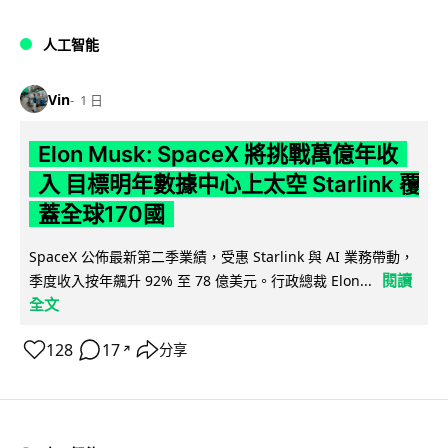
人工智能
Vin
1 日
Elon Musk: SpaceX 將挑戰萬億年收
入 目標明年數據中心上太空 Starlink 覆
蓋全球170國
SpaceX 公佈最新第二季業績，受惠 Starlink 與 AI 業務帶動，
閱讀
季度收入按年飆升 92% 至 78 億美元。行政總裁 Elon...
全文
128
17
分享
↗