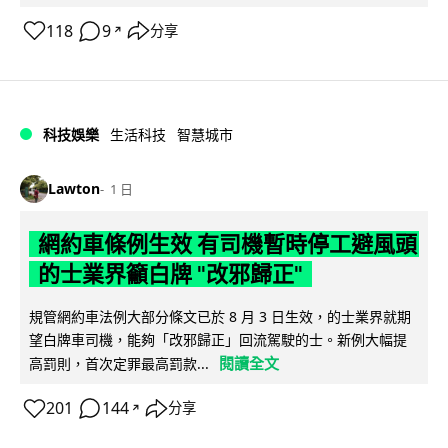
118
9
分享
↗
科技娛樂
生活科技
智慧城市
Lawton
1 日
網約車條例生效 有司機暫時停工避風頭
的士業界籲白牌 "改邪歸正"
規管網約車法例大部分條文已於 8 月 3 日生效，的士業界就期
望白牌車司機，能夠「改邪歸正」回流駕駛的士。新例大幅提
閱讀全文
高罰則，首次定罪最高罰款...
201
144
分享
↗