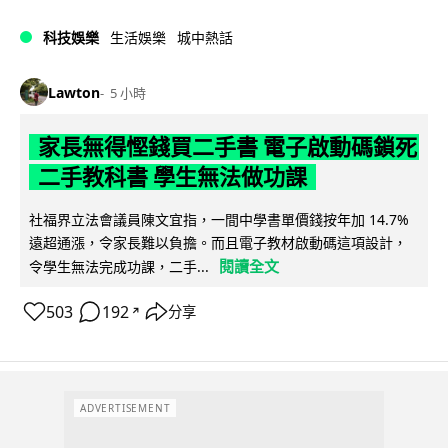
科技娛樂
生活娛樂
城中熱話
Lawton
5 小時
家長無得慳錢買二手書 電子啟動碼鎖死
二手教科書 學生無法做功課
社福界立法會議員陳文宜指，一間中學書單價錢按年加 14.7%
遠超通漲，令家長難以負擔。而且電子教材啟動碼這項設計，
閱讀全文
令學生無法完成功課，二手...
503
192
分享
↗
ADVERTISEMENT