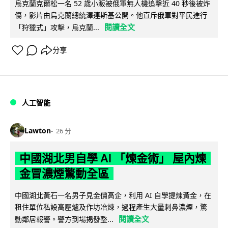
烏克蘭克爾松一名 52 歲小販被俄軍無人機追擊近 40 秒後被炸
傷，影片由烏克蘭總統澤連斯基公開。他直斥俄軍對平民進行
閱讀全文
「狩獵式」攻擊，烏克蘭...
分享
人工智能
Lawton
26 分
中國湖北男自學 AI 「煉金術」 屋內煉
金冒濃煙驚動全區
中國湖北黃石一名男子見金價高企，利用 AI 自學提煉黃金，在
租住單位私設高壓爐及作坊冶煉，過程產生大量刺鼻濃煙，驚
閱讀全文
動鄰居報警。警方到場揭發整...