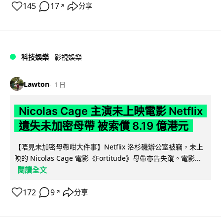
145
17
分享
↗
科技娛樂
影視娛樂
Lawton
1 日
Nicolas Cage 主演未上映電影 Netflix
遺失未加密母帶 被索償 8.19 億港元
【唔見未加密母帶咁大件事】Netflix 洛杉磯辦公室被竊，未上
映的 Nicolas Cage 電影《Fortitude》母帶亦告失蹤。電影...
閱讀全文
172
9
分享
↗