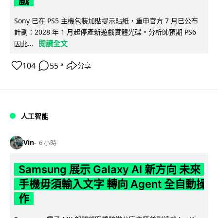
戲
Sony 已在 PS5 主機包裝加貼提示貼紙，重申官方 7 月已公布
計劃：2028 年 1 月起停產新遊戲實體光碟。分析師預期 PS6
閱讀全文
因此...
104
55
分享
↗
人工智能
Vin
6 小時
Samsung 展示 Galaxy AI 新方向 未來
手機毋須輸入文字 轉向 Agent 全自動操
作