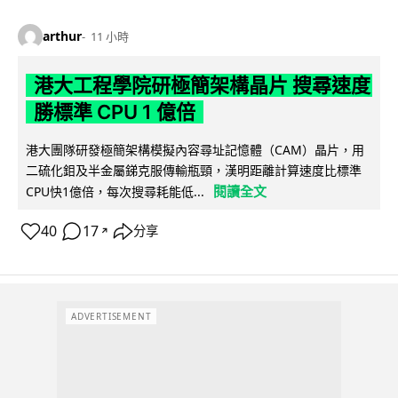
arthur
11 小時
港大工程學院研極簡架構晶片 搜尋速度
勝標準 CPU 1 億倍
港大團隊研發極簡架構模擬內容尋址記憶體（CAM）晶片，用
二硫化鉬及半金屬銻克服傳輸瓶頸，漢明距離計算速度比標準
閱讀全文
CPU快1億倍，每次搜尋耗能低...
40
17
分享
↗
ADVERTISEMENT