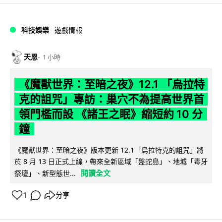
科技娛樂
遊戲情報
天恩
1 小時
《魔獸世界：至暗之夜》12.1 「烏拉特
克的詛咒」專訪：巢穴不為提高世界首
領門檻而設 《諸王之眠》縮短約 10 分
鐘
《魔獸世界：至暗之夜》版本更新 12.1「烏拉特克的詛咒」將
於 8 月 13 日正式上線，帶來全新區域「盤蛇島」、地城「毒牙
閱讀全文
祭壇」、新型態世...
1
分享