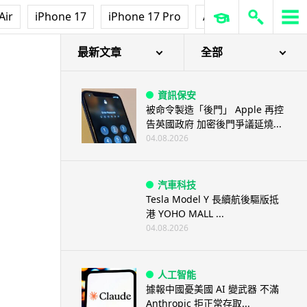
Air
iPhone 17
iPhone 17 Pro
AirPods Pro 3
Ap
最新文章
全部
資訊保安
被命令製造「後門」 Apple 再控
告英國政府 加密後門爭議延燒...
04.08.2026
汽車科技
Tesla Model Y 長續航後驅版抵
港 YOHO MALL ...
04.08.2026
人工智能
據報中國憂美國 AI 變武器 不滿
Anthropic 拒正常存取...