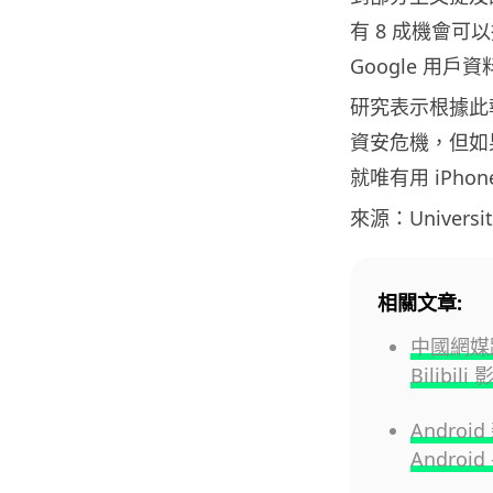
有 8 成機會可以
Google 用
研究表示根據此報
資安危機，但如
就唯有用 iPho
來源：University
相關文章:
中國網媒
Bilib
Andro
Androi