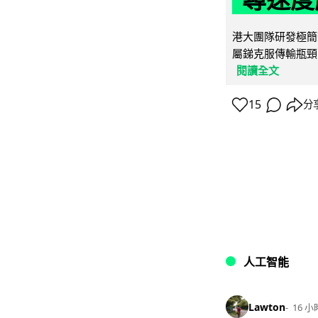
港大團隊研發極簡
屬銻克服傳輸瓶頸
閱讀全文
15
分
人工智能
Lawton
16 小