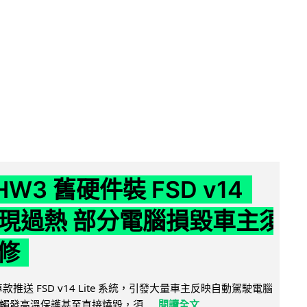
 HW3 舊硬件裝 FSD v14
e 頻現過熱 部分電腦損毀車主須
修
 舊車款推送 FSD v14 Lite 系統，引發大量車主反映自動駕駛電腦
觸發高溫保護甚至直接燒毀，須...
閱讀全文