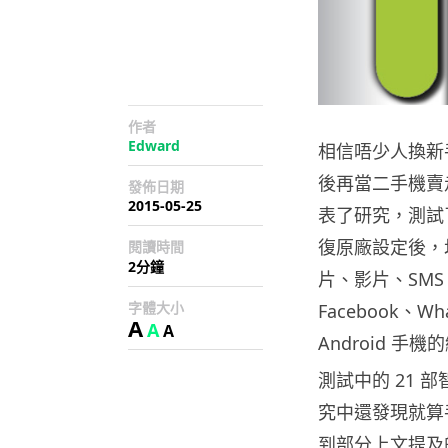
作者
Edward
相信唔少人換新
後再當二手機賣
發佈日期
2015-05-25
表了研究，測試了
復原廠設定後，
閱讀時間
2分鐘
片、影片、SM
字體大小
Facebook
A
A
A
Android 手
測試中的 21 部智
究中還發現就算
到部分上文提及