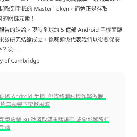
擷取到手機的 Master Token，而這正是存取
戶資料的關鍵元素！
告的結論，現時全球約 5 億部 Android 手機面臨
果該研究結論成立，係咪即係代表我們以後要保安
ne？唉……
 of Cambridge
踢爆 Android 手機 供媒體測試機作弊做假
ili 影片無預警下架掀風波
id 新型攻擊 30 秒盜取雙重驗證碼 或會影響所有
d 手機