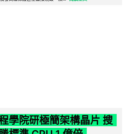
程學院研極簡架構晶片 搜
標準 CPU 1 億倍