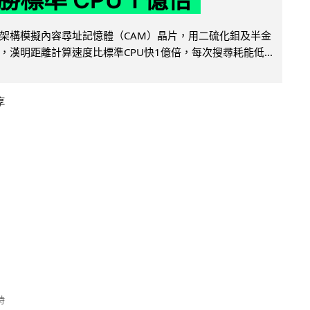
架構模擬內容尋址記憶體（CAM）晶片，用二硫化鉬及半金
，漢明距離計算速度比標準CPU快1億倍，每次搜尋耗能低...
享
時