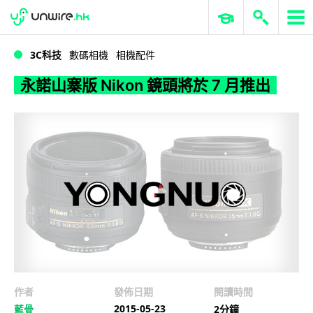
WWDC 2026
GenAI 與雲端科技專區
ERP 與商業 AI
永諾山寨版 Nikon 鏡頭將於 7 月推出
3C科技
數碼相機
相機配件
永諾山寨版 Nikon 鏡頭將於 7 月推出
作者
發佈日期
閱讀時間
2015-05-23
藍骨
2分鐘