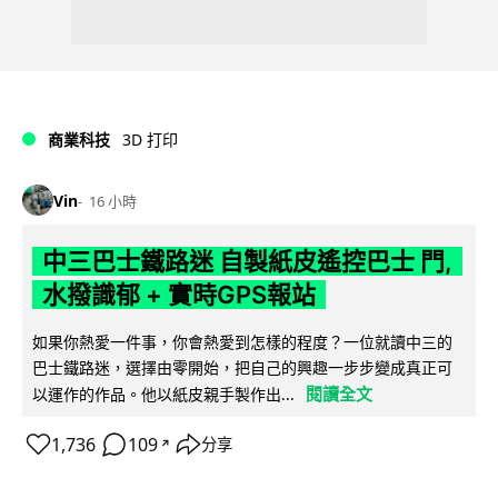
商業科技
3D 打印
Vin
16 小時
中三巴士鐵路迷 自製紙皮遙控巴士 門,
水撥識郁 + 實時GPS報站
如果你熱愛一件事，你會熱愛到怎樣的程度？一位就讀中三的
巴士鐵路迷，選擇由零開始，把自己的興趣一步步變成真正可
閱讀全文
以運作的作品。他以紙皮親手製作出...
1,736
109
分享
↗