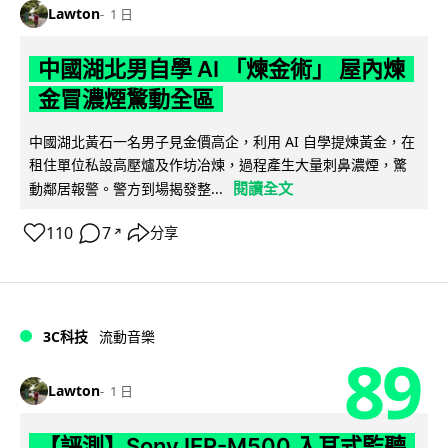
Lawton
1 日
中國湖北男自學 AI 「煉金術」 屋內煉
金冒濃煙驚動全區
中國湖北黃石一名男子見金價高企，利用 AI 自學提煉黃金，在
租住單位私設高壓爐及作坊冶煉，過程產生大量刺鼻濃煙，驚
閱讀全文
動鄰居報警。警方到場揭發整...
110
7
分享
↗
3C科技
流動音樂
89
Lawton
1 日
【評測】Sony IER-M500 入耳式監聽