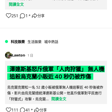
閱讀全文
251
1
分享
↗
科技娛樂
生活娛樂
城中熱話
Lawton
1 日
澤連斯基怒斥俄軍「人肉狩獵」 無人機
追殺烏克蘭小販近 40 秒仍被炸傷
烏克蘭克爾松一名 52 歲小販被俄軍無人機追擊近 40 秒後被炸
傷，影片由烏克蘭總統澤連斯基公開。他直斥俄軍對平民進行
閱讀全文
「狩獵式」攻擊，烏克蘭...
111
41
分享
↗