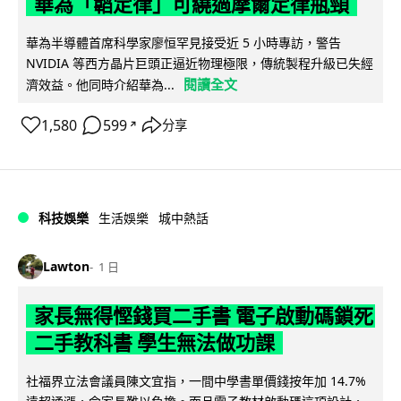
華為「韜定律」可繞過摩爾定律瓶頸
華為半導體首席科學家廖恒罕見接受近 5 小時專訪，警告
NVIDIA 等西方晶片巨頭正逼近物理極限，傳統製程升級已失經
閱讀全文
濟效益。他同時介紹華為...
1,580
599
分享
↗
科技娛樂
生活娛樂
城中熱話
Lawton
1 日
家長無得慳錢買二手書 電子啟動碼鎖死
二手教科書 學生無法做功課
社福界立法會議員陳文宜指，一間中學書單價錢按年加 14.7%