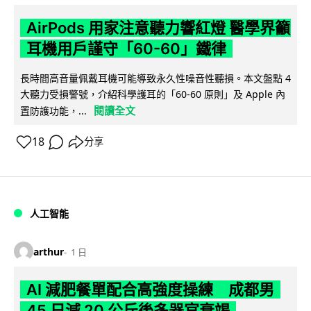
AirPods 用家注意聽力響紅燈 醫學界籲
耳機用戶謹守「60-60」鐵律
長時間高音量佩戴耳機可能導致永久性噪音性聽損。本文盤點 4
大聽力受損警號，介紹科學護耳的「60-60 原則」及 Apple 內
閱讀全文
置防護功能，...
18
分享
人工智能
arthur
1 日
AI 減肥餐單配合高強度操練 成都男
45 日減 20 公斤後多器官衰竭