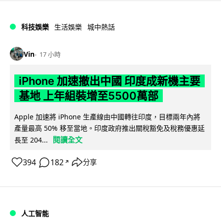
科技娛樂
生活娛樂
城中熱話
Vin
17 小時
iPhone 加速撤出中國 印度成新機主要
基地 上年組裝增至5500萬部
Apple 加速將 iPhone 生產線由中國轉往印度，目標兩年內將
產量最高 50% 移至當地。印度政府推出關稅豁免及稅務優惠延
閱讀全文
長至 204...
394
182
分享
↗
人工智能