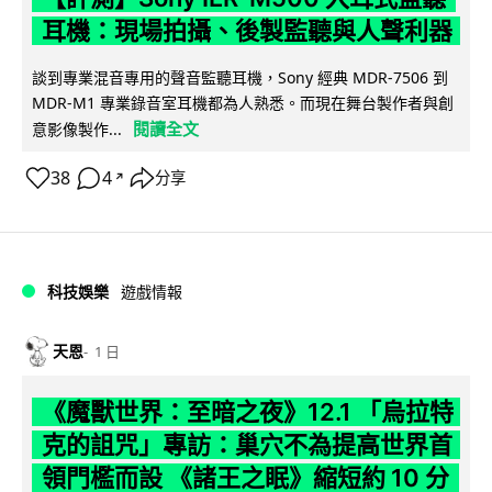
耳機：現場拍攝、後製監聽與人聲利器
談到專業混音專用的聲音監聽耳機，Sony 經典 MDR-7506 到
MDR-M1 專業錄音室耳機都為人熟悉。而現在舞台製作者與創
閱讀全文
意影像製作...
38
4
分享
↗
科技娛樂
遊戲情報
天恩
1 日
《魔獸世界：至暗之夜》12.1 「烏拉特
克的詛咒」專訪：巢穴不為提高世界首
領門檻而設 《諸王之眠》縮短約 10 分