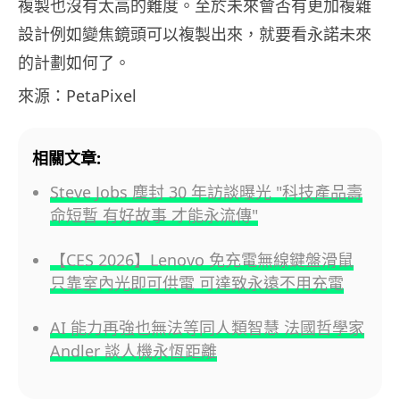
複製也沒有太高的難度。至於未來會否有更加複雜
設計例如變焦鏡頭可以複製出來，就要看永諾未來
的計劃如何了。
來源：PetaPixel
相關文章:
Steve Jobs 塵封 30 年訪談曝光 "科技產品壽
命短暫 有好故事 才能永流傳"
【CES 2026】Lenovo 免充電無線鍵盤滑鼠
只靠室內光即可供電 可達致永遠不用充電
AI 能力再強也無法等同人類智慧 法國哲學家
Andler 談人機永恆距離