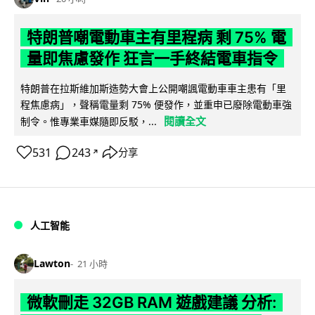
特朗普嘲電動車主有里程病 剩 75% 電
量即焦慮發作 狂言一手終結電車指令
特朗普在拉斯維加斯造勢大會上公開嘲諷電動車車主患有「里
程焦慮病」，聲稱電量剩 75% 便發作，並重申已廢除電動車強
閱讀全文
制令。惟專業車媒隨即反駁，...
531
243
分享
↗
人工智能
Lawton
21 小時
微軟刪走 32GB RAM 遊戲建議 分析: