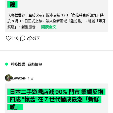
鐘
《魔獸世界：至暗之夜》版本更新 12.1「烏拉特克的詛咒」將
於 8 月 13 日正式上線，帶來全新區域「盤蛇島」、地城「毒牙
閱讀全文
祭壇」、新型態世...
116
分享
科技娛樂
遊戲情報
Lawton
1 日
日本二手遊戲店減 90% 門市 業績反增
四成 "懷舊"在 Z 世代變成最潮「新鮮
感」