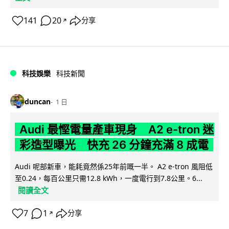
141
20
分享
↗
科技娛樂
科技新聞
duncan
1 日
Audi 最慳電量產車現身 A2 e-tron 迷
彩造型曝光 快充 26 分鐘充滿 8 成電
Audi 呢部新車，能耗竟然係25年前嘅一半。 A2 e-tron 風阻低
至0.24，每百公里只需12.8 kWh，一度電行到7.8公里。6...
閱讀全文
7
1
分享
↗