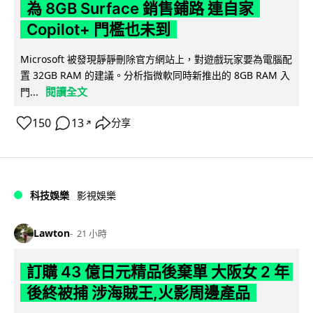
為 8GB Surface 銷售鋪路 連自家
Copilot+ 門檻也未到
Microsoft 被發現靜靜刪除官方網站上，對遊戲玩家要為電腦配
置 32GB RAM 的建議。分析指微軟同時新推出的 8GB RAM 入
閱讀全文
門...
150
13
分享
↗
科技娛樂
影視娛樂
Lawton
21 小時
訂購 43 億日元精品後棄單 大阪女 2 年
後終被捕 涉海賊王,火影周邊產品