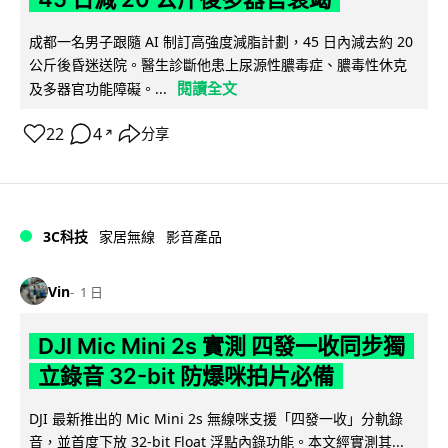
成都一名男子跟隨 AI 制訂高強度減脂計劃，45 日內減去約 20
公斤後昏迷送院。醫生診斷他患上尿源性膿毒症、膿毒性休克
閱讀全文
及多器官功能障礙。...
22
4
分享
↗
3C科技
家居無線
影音產品
Vin
1 日
DJI Mic Mini 2s 實測 四發一收同步獨
立錄音 32-bit 防爆咪拍片必備
DJI 最新推出的 Mic Mini 2s 無線咪支援「四發一收」分軌錄
音，並首度下放 32-bit Float 浮點內錄功能。本文經實測其...