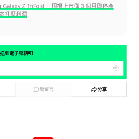
g Galaxy Z TriFold 三摺機上市僅 3 個月即停產
本升壓利潤
📮
送到電子郵箱
看留言
分享