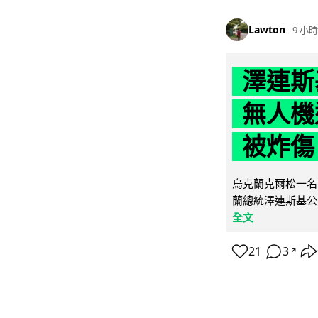
Lawton
9 小時
澤連斯
無人機
被炸傷
烏克蘭克爾松一名 
蘭總統澤連斯基公
全文
21
3
↗