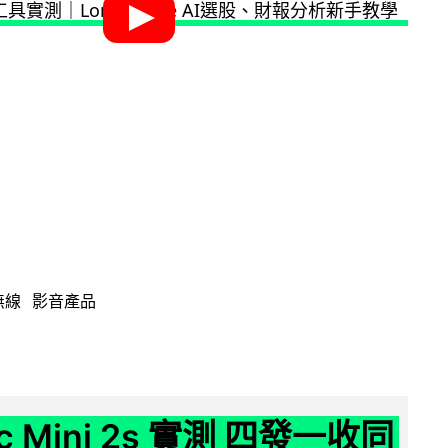
無線
影音產品
ic Mini 2s 實測 四發一收同