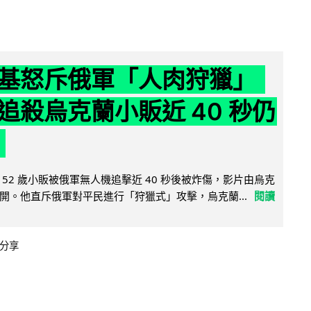
基怒斥俄軍「人肉狩獵」
追殺烏克蘭小販近 40 秒仍
52 歲小販被俄軍無人機追擊近 40 秒後被炸傷，影片由烏克
開。他直斥俄軍對平民進行「狩獵式」攻擊，烏克蘭...
閱讀
分享