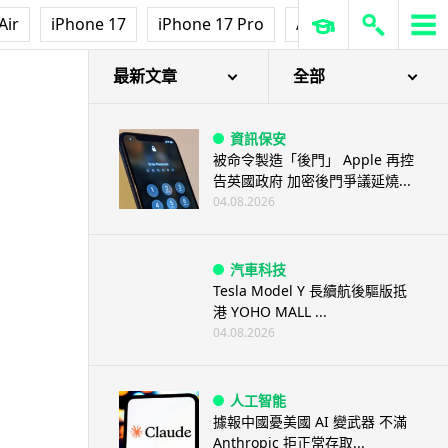
Air
iPhone 17
iPhone 17 Pro
AirPods Pro 3
Ap
最新文章
全部
資訊保安
被命令製造「後門」 Apple 再控
告英國政府 加密後門爭議延燒...
04.08.2026
汽車科技
Tesla Model Y 長續航後驅版抵
港 YOHO MALL ...
04.08.2026
人工智能
據報中國憂美國 AI 變武器 不滿
Anthropic 拒正常存取...