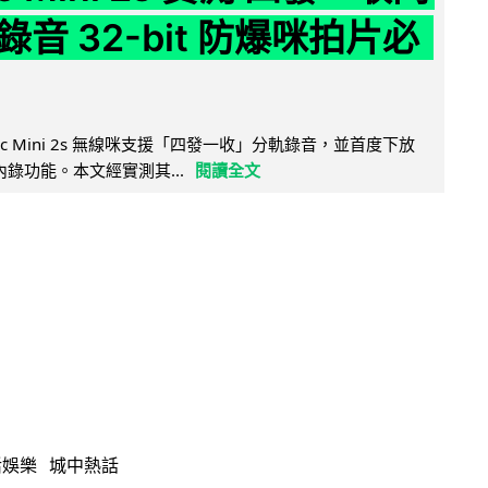
音 32-bit 防爆咪拍片必
Mic Mini 2s 無線咪支援「四發一收」分軌錄音，並首度下放
 浮點內錄功能。本文經實測其...
閱讀全文
活娛樂
城中熱話