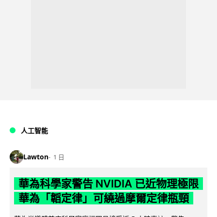
人工智能
Lawton
1 日
華為科學家警告 NVIDIA 已近物理極限
華為「韜定律」可繞過摩爾定律瓶頸