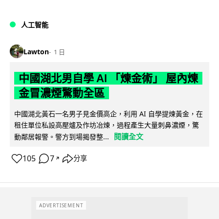
人工智能
Lawton
1 日
中國湖北男自學 AI 「煉金術」 屋內煉
金冒濃煙驚動全區
中國湖北黃石一名男子見金價高企，利用 AI 自學提煉黃金，在
租住單位私設高壓爐及作坊冶煉，過程產生大量刺鼻濃煙，驚
閱讀全文
動鄰居報警。警方到場揭發整...
105
7
分享
↗
ADVERTISEMENT