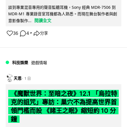
談到專業混音專用的聲音監聽耳機，Sony 經典 MDR-7506 到
MDR-M1 專業錄音室耳機都為人熟悉。而現在舞台製作者與創
閱讀全文
意影像製作...
36
4
分享
↗
科技娛樂
遊戲情報
天恩
1 日
《魔獸世界：至暗之夜》12.1 「烏拉特
克的詛咒」專訪：巢穴不為提高世界首
領門檻而設 《諸王之眠》縮短約 10 分
鐘