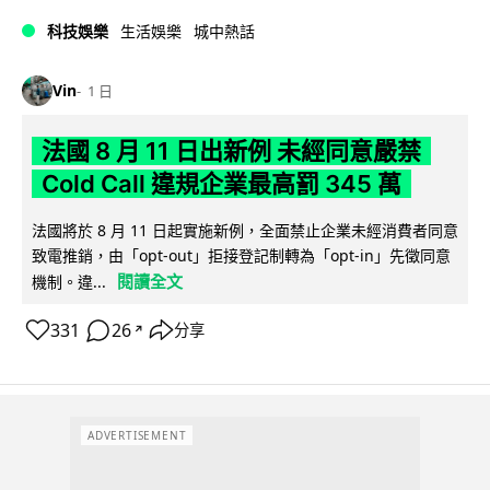
科技娛樂
生活娛樂
城中熱話
Vin
1 日
法國 8 月 11 日出新例 未經同意嚴禁
Cold Call 違規企業最高罰 345 萬
法國將於 8 月 11 日起實施新例，全面禁止企業未經消費者同意
致電推銷，由「opt-out」拒接登記制轉為「opt-in」先徵同意
閱讀全文
機制。違...
331
26
分享
↗
ADVERTISEMENT