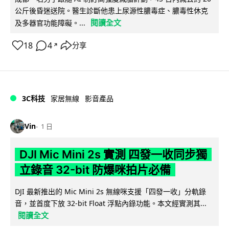
公斤後昏迷送院。醫生診斷他患上尿源性膿毒症、膿毒性休克
閱讀全文
及多器官功能障礙。...
18
4
分享
↗
3C科技
家居無線
影音產品
Vin
1 日
DJI Mic Mini 2s 實測 四發一收同步獨
立錄音 32-bit 防爆咪拍片必備
DJI 最新推出的 Mic Mini 2s 無線咪支援「四發一收」分軌錄
音，並首度下放 32-bit Float 浮點內錄功能。本文經實測其...
閱讀全文