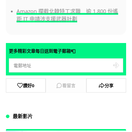
Amazon 攔截北韓特工求職 逾 1,800 份遙
距 IT 申請涉支援武器計劃
📮
更多精彩文章每日送到電子郵箱
讚好
0
看留言
分享
最新影片