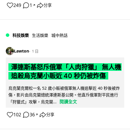
249
1
分享
↗
科技娛樂
生活娛樂
城中熱話
Lawton
1 日
澤連斯基怒斥俄軍「人肉狩獵」 無人機
追殺烏克蘭小販近 40 秒仍被炸傷
烏克蘭克爾松一名 52 歲小販被俄軍無人機追擊近 40 秒後被炸
傷，影片由烏克蘭總統澤連斯基公開。他直斥俄軍對平民進行
閱讀全文
「狩獵式」攻擊，烏克蘭...
102
36
分享
↗