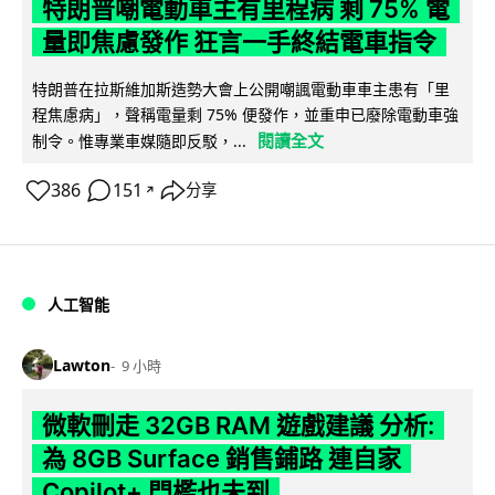
特朗普嘲電動車主有里程病 剩 75% 電
量即焦慮發作 狂言一手終結電車指令
特朗普在拉斯維加斯造勢大會上公開嘲諷電動車車主患有「里
程焦慮病」，聲稱電量剩 75% 便發作，並重申已廢除電動車強
閱讀全文
制令。惟專業車媒隨即反駁，...
386
151
分享
↗
人工智能
Lawton
9 小時
微軟刪走 32GB RAM 遊戲建議 分析:
為 8GB Surface 銷售鋪路 連自家
Copilot+ 門檻也未到