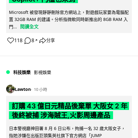
Microsoft 被發現靜靜刪除官方網站上，對遊戲玩家要為電腦配
置 32GB RAM 的建議。分析指微軟同時新推出的 8GB RAM 入
閱讀全文
門...
118
8
分享
↗
科技娛樂
影視娛樂
Lawton
10 小時
訂購 43 億日元精品後棄單 大阪女 2 年
後終被捕 涉海賊王,火影周邊產品
日本警視廳神田署 8 月 6 日公布，拘捕一名 32 歲大阪女子，
指她涉嫌在出版巨頭集英社旗下官方網店「JUMP