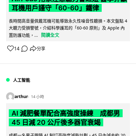
耳機用戶謹守「60-60」鐵律
長時間高音量佩戴耳機可能導致永久性噪音性聽損。本文盤點 4
大聽力受損警號，介紹科學護耳的「60-60 原則」及 Apple 內
閱讀全文
置防護功能，...
14
分享
人工智能
arthur
14 小時
AI 減肥餐單配合高強度操練 成都男
45 日減 20 公斤後多器官衰竭
成都一名男子跟隨 AI 制訂高強度減脂計劃，45 日內減去約 20