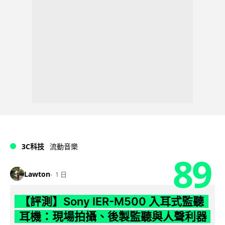
3C科技
流動音樂
89
Lawton
1 日
【評測】Sony IER-M500 入耳式監聽
耳機：現場拍攝、後製監聽與人聲利器