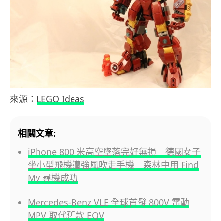
來源：
LEGO Ideas
相關文章:
iPhone 800 米高空墜落完好無損 德國女子
坐小型飛機遭強風吹走手機 森林中用 Find
My 尋機成功
Mercedes-Benz VLE 全球首發 800V 電動
MPV 取代舊款 EQV