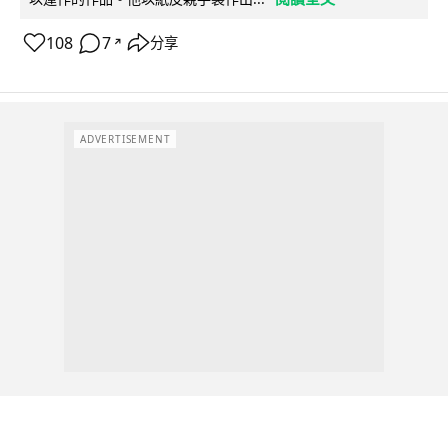
108
7
分享
↗
ADVERTISEMENT