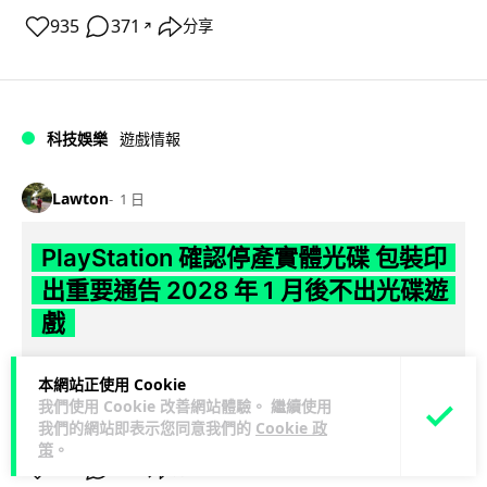
935
371
分享
↗
科技娛樂
遊戲情報
Lawton
1 日
PlayStation 確認停產實體光碟 包裝印
出重要通告 2028 年 1 月後不出光碟遊
戲
Sony 已在 PS5 主機包裝加貼提示貼紙，重申官方 7 月已公布
本網站正使用 Cookie
計劃：2028 年 1 月起停產新遊戲實體光碟。分析師預期 PS6
我們使用 Cookie 改善網站體驗。 繼續使用
閱讀全文
因此...
我們的網站即表示您同意我們的
Cookie 政
策
。
169
76
分享
↗