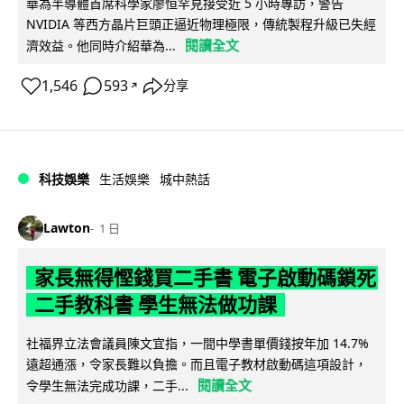
華為半導體首席科學家廖恒罕見接受近 5 小時專訪，警告
NVIDIA 等西方晶片巨頭正逼近物理極限，傳統製程升級已失經
閱讀全文
濟效益。他同時介紹華為...
1,546
593
分享
↗
科技娛樂
生活娛樂
城中熱話
Lawton
1 日
家長無得慳錢買二手書 電子啟動碼鎖死
二手教科書 學生無法做功課
社福界立法會議員陳文宜指，一間中學書單價錢按年加 14.7%
遠超通漲，令家長難以負擔。而且電子教材啟動碼這項設計，
閱讀全文
令學生無法完成功課，二手...