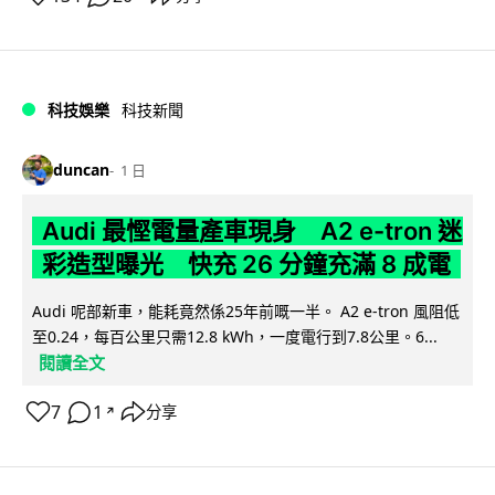
科技娛樂
科技新聞
duncan
1 日
Audi 最慳電量產車現身 A2 e-tron 迷
彩造型曝光 快充 26 分鐘充滿 8 成電
Audi 呢部新車，能耗竟然係25年前嘅一半。 A2 e-tron 風阻低
至0.24，每百公里只需12.8 kWh，一度電行到7.8公里。6...
閱讀全文
7
1
分享
↗