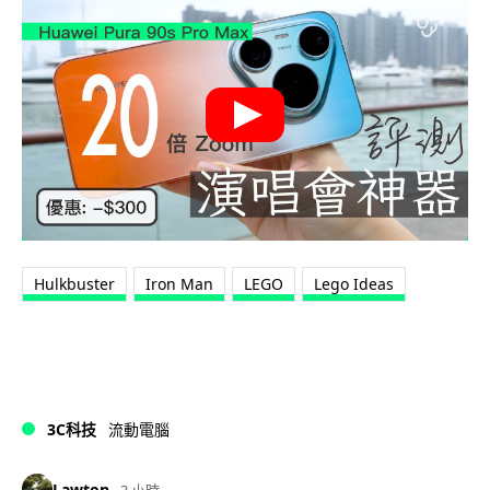
Hulkbuster
Iron Man
LEGO
Lego Ideas
3C科技
流動電腦
Lawton
3 小時