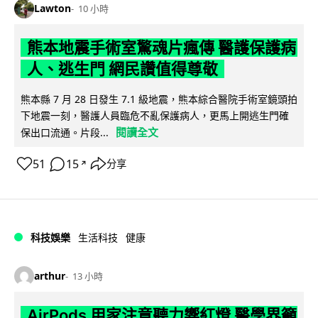
Lawton
10 小時
熊本地震手術室驚魂片瘋傳 醫護保護病
人、逃生門 網民讚值得尊敬
熊本縣 7 月 28 日發生 7.1 級地震，熊本綜合醫院手術室鏡頭拍
下地震一刻，醫護人員臨危不亂保護病人，更馬上開逃生門確
閱讀全文
保出口流通。片段...
51
15
分享
↗
科技娛樂
生活科技
健康
arthur
13 小時
AirPods 用家注意聽力響紅燈 醫學界籲