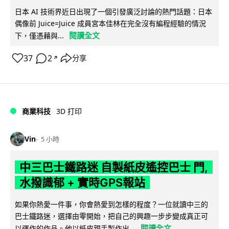
日本 AI 技術界近日出現了一個引發廣泛討論的熱門話題：日本
偶像前 Juice=Juice 成員宮本佳林在完全沒有編程經驗的情況
閱讀全文
下，僅憑藉與...
37
2
分享
↗
商業科技
3D 打印
Vin
5 小時
中三巴士鐵路迷 自製紙皮遙控巴士 門,
水撥識郁 + 實時GPS報站
如果你熱愛一件事，你會熱愛到怎樣的程度？一位就讀中三的
巴士鐵路迷，選擇由零開始，把自己的興趣一步步變成真正可
閱讀全文
以運作的作品。他以紙皮親手製作出...