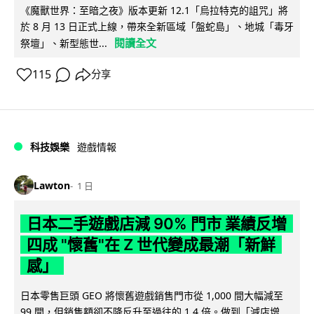
《魔獸世界：至暗之夜》版本更新 12.1「烏拉特克的詛咒」將
於 8 月 13 日正式上線，帶來全新區域「盤蛇島」、地城「毒牙
閱讀全文
祭壇」、新型態世...
115
分享
科技娛樂
遊戲情報
Lawton
1 日
日本二手遊戲店減 90% 門市 業績反增
四成 "懷舊"在 Z 世代變成最潮「新鮮
感」
日本零售巨頭 GEO 將懷舊遊戲銷售門市從 1,000 間大幅減至
99 間，但銷售額卻不降反升至過往的 1.4 倍。做到「減店增