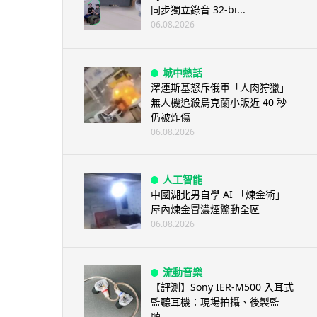
同步獨立錄音 32-bi...
06.08.2026
城中熱話
澤連斯基怒斥俄軍「人肉狩獵」
無人機追殺烏克蘭小販近 40 秒
仍被炸傷
06.08.2026
人工智能
中國湖北男自學 AI 「煉金術」
屋內煉金冒濃煙驚動全區
06.08.2026
流動音樂
【評測】Sony IER-M500 入耳式
監聽耳機：現場拍攝、後製監
聽...