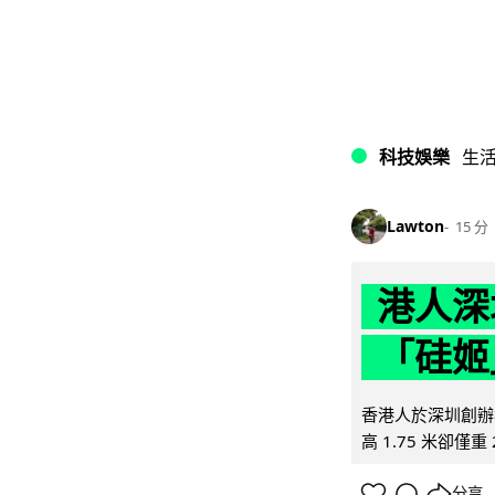
科技娛樂
生
Lawton
15 分
港人深
「硅姬
香港人於深圳創辦初
高 1.75 米卻僅重 
分享