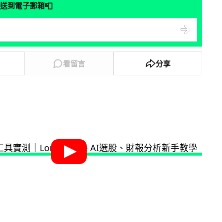
📮
送到電子郵箱
看留言
分享