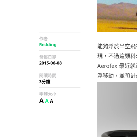
作者
Redding
能夠浮於半空飛
現，不過這類科
發佈日期
2015-06-08
Aerofex 最近
浮移動，並預計最
閱讀時間
3分鐘
字體大小
A
A
A