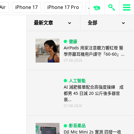
Air
iPhone 17
iPhone 17 Pro
AirPods Pro 3
Ap
最新文章
全部
健康
AirPods 用家注意聽力響紅燈 醫
學界籲耳機用戶謹守「60-60」...
07.08.2026
人工智能
AI 減肥餐單配合高強度操練 成
都男 45 日減 20 公斤後多器官
衰...
07.08.2026
影音產品
DJI Mic Mini 2s 實測 四發一收