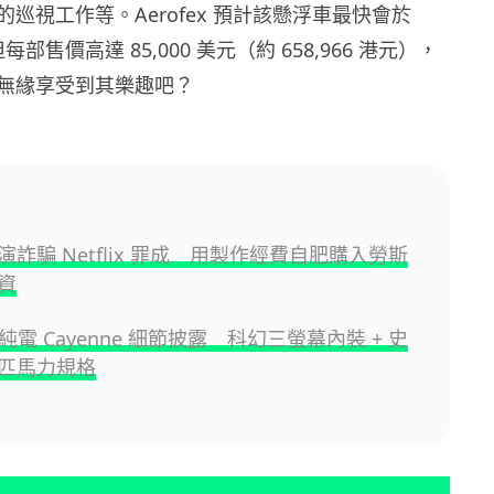
巡視工作等。Aerofex 預計該懸浮車最快會於
每部售價高達 85,000 美元（約 658,966 港元），
無緣享受到其樂趣吧？
詐騙 Netflix 罪成 用製作經費自肥購入勞斯
資
he 純電 Cayenne 細節披露 科幻三螢幕內裝 + 史
匹馬力規格