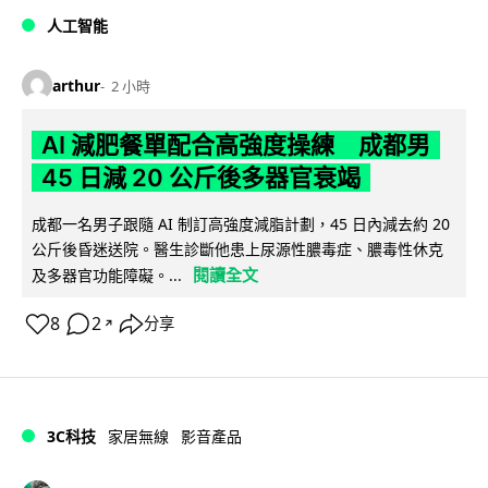
人工智能
arthur
2 小時
AI 減肥餐單配合高強度操練 成都男
45 日減 20 公斤後多器官衰竭
成都一名男子跟隨 AI 制訂高強度減脂計劃，45 日內減去約 20
公斤後昏迷送院。醫生診斷他患上尿源性膿毒症、膿毒性休克
閱讀全文
及多器官功能障礙。...
8
2
分享
↗
3C科技
家居無線
影音產品