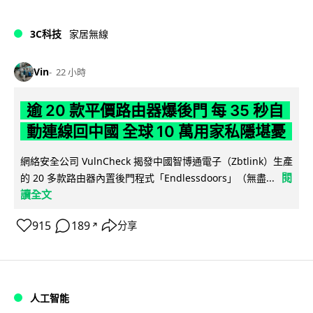
3C科技
家居無線
Vin
22 小時
逾 20 款平價路由器爆後門 每 35 秒自
動連線回中國 全球 10 萬用家私隱堪憂
網絡安全公司 VulnCheck 揭發中國智博通電子（Zbtlink）生產
閱
的 20 多款路由器內置後門程式「Endlessdoors」（無盡...
讀全文
915
189
分享
↗
人工智能