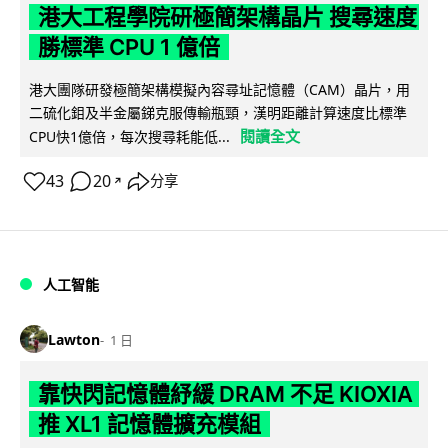
港大工程學院研極簡架構晶片 搜尋速度
勝標準 CPU 1 億倍
港大團隊研發極簡架構模擬內容尋址記憶體（CAM）晶片，用
二硫化鉬及半金屬銻克服傳輸瓶頸，漢明距離計算速度比標準
閱讀全文
CPU快1億倍，每次搜尋耗能低...
43
20
分享
↗
人工智能
Lawton
1 日
靠快閃記憶體紓緩 DRAM 不足 KIOXIA
推 XL1 記憶體擴充模組