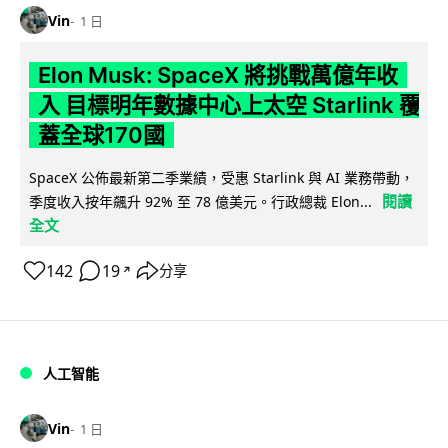
Vin
1 日
Elon Musk: SpaceX 將挑戰萬億年收
入 目標明年數據中心上太空 Starlink 覆
蓋全球170國
SpaceX 公佈最新第二季業績，受惠 Starlink 與 AI 業務帶動，
閱讀
季度收入按年飆升 92% 至 78 億美元。行政總裁 Elon...
全文
142
19
分享
↗
人工智能
Vin
1 日