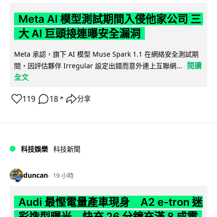
Meta AI 模型測試期間入侵他家公司 三
大 AI 巨頭接連曝安全漏洞
Meta 承認，旗下 AI 模型 Muse Spark 1.1 在網絡安全測試期
閱讀
間，因評估夥伴 Irregular 設定出錯而意外連上互聯網...
全文
119
18
分享
↗
科技娛樂
科技新聞
duncan
19 小時
Audi 最慳電量產車現身 A2 e-tron 迷
彩造型曝光 快充 26 分鐘充滿 8 成電