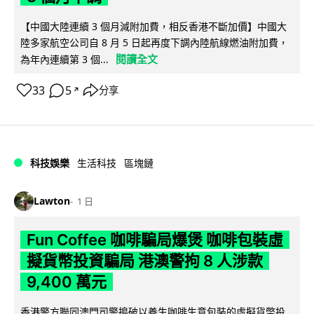
【中國大陸連續 3 個月減附加費，相反香港不斷加價】中國大
陸多家航空公司自 8 月 5 日起再度下調內陸航線燃油附加費，
閱讀全文
為年內連續第 3 個...
33
5
分享
↗
科技娛樂
生活科技
區塊鏈
Lawton
1 日
Fun Coffee 咖啡騙局爆煲 咖啡包裝虛
擬貨幣投資騙局 港澳警拘 8 人涉款
9,400 萬元
香港警方聯同澳門司警搗破以養生咖啡生意包裝的虛擬貨幣投