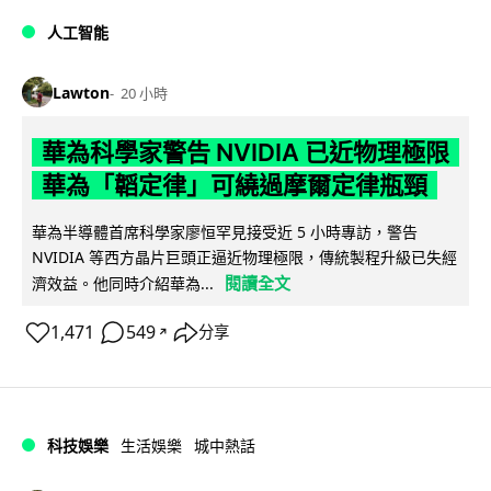
人工智能
Lawton
20 小時
華為科學家警告 NVIDIA 已近物理極限
華為「韜定律」可繞過摩爾定律瓶頸
華為半導體首席科學家廖恒罕見接受近 5 小時專訪，警告
NVIDIA 等西方晶片巨頭正逼近物理極限，傳統製程升級已失經
閱讀全文
濟效益。他同時介紹華為...
1,471
549
分享
↗
科技娛樂
生活娛樂
城中熱話