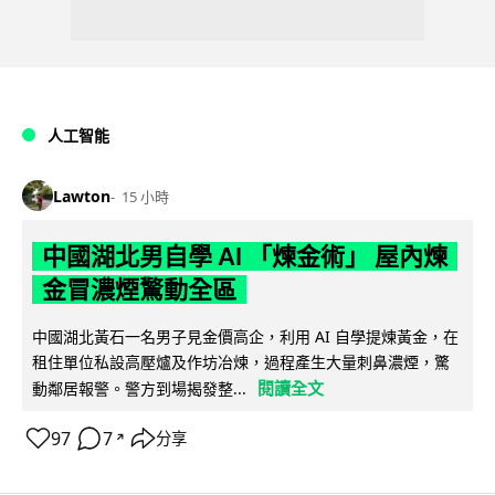
人工智能
Lawton
15 小時
中國湖北男自學 AI 「煉金術」 屋內煉
金冒濃煙驚動全區
中國湖北黃石一名男子見金價高企，利用 AI 自學提煉黃金，在
租住單位私設高壓爐及作坊冶煉，過程產生大量刺鼻濃煙，驚
閱讀全文
動鄰居報警。警方到場揭發整...
97
7
分享
↗