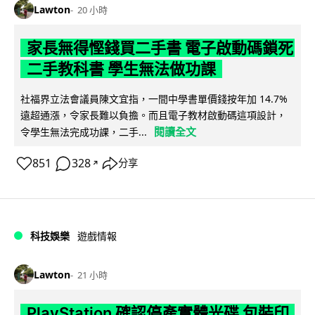
Lawton
20 小時
家長無得慳錢買二手書 電子啟動碼鎖死
二手教科書 學生無法做功課
社福界立法會議員陳文宜指，一間中學書單價錢按年加 14.7%
遠超通漲，令家長難以負擔。而且電子教材啟動碼這項設計，
閱讀全文
令學生無法完成功課，二手...
851
328
分享
↗
科技娛樂
遊戲情報
Lawton
21 小時
PlayStation 確認停產實體光碟 包裝印