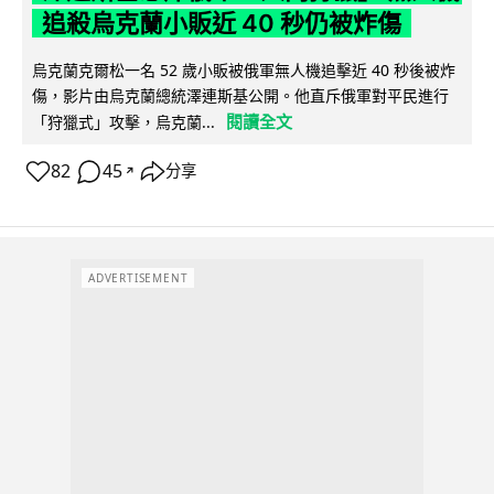
追殺烏克蘭小販近 40 秒仍被炸傷
烏克蘭克爾松一名 52 歲小販被俄軍無人機追擊近 40 秒後被炸
傷，影片由烏克蘭總統澤連斯基公開。他直斥俄軍對平民進行
閱讀全文
「狩獵式」攻擊，烏克蘭...
82
45
分享
↗
ADVERTISEMENT