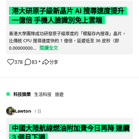
港大研原子級新晶片 AI 搜尋速度提升
一億倍 手機人臉識別免上雲端
香港大學團隊成功研發原子級厚度的「模擬存內搜尋」晶片，
比傳統 CPU 搜尋速度快約 1 億倍，延遲低至 36 皮秒（即
閱讀全文
0.00000000...
378
83
分享
↗
科技娛樂
生活科技
旅遊
Lawton
1 日
中國大陸航線燃油附加費今日再降 連續
3 個月下調