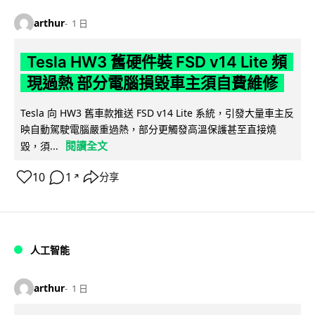
arthur
1 日
Tesla HW3 舊硬件裝 FSD v14 Lite 頻
現過熱 部分電腦損毀車主須自費維修
Tesla 向 HW3 舊車款推送 FSD v14 Lite 系統，引發大量車主反
映自動駕駛電腦嚴重過熱，部分更觸發高溫保護甚至直接燒
閱讀全文
毀，須...
10
1
分享
↗
人工智能
arthur
1 日