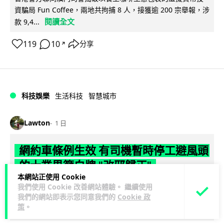
資騙局 Fun Coffee，兩地共拘捕 8 人，接獲逾 200 宗舉報，涉
閱讀全文
款 9,4...
119
10
分享
↗
科技娛樂
生活科技
智慧城市
Lawton
1 日
網約車條例生效 有司機暫時停工避風頭
的士業界籲白牌 "改邪歸正"
本網站正使用 Cookie
規管網約車法例大部分條文已於 8 月 3 日生效，的士業界就期
我們使用 Cookie 改善網站體驗。 繼續使用
我們的網站即表示您同意我們的
Cookie 政
望白牌車司機，能夠「改邪歸正」回流駕駛的士。新例大幅提
策
。
閱讀全文
高罰則，首次定罪最高罰款...