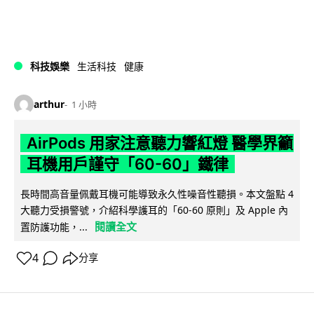
科技娛樂
生活科技
健康
arthur
1 小時
AirPods 用家注意聽力響紅燈 醫學界籲
耳機用戶謹守「60-60」鐵律
長時間高音量佩戴耳機可能導致永久性噪音性聽損。本文盤點 4
大聽力受損警號，介紹科學護耳的「60-60 原則」及 Apple 內
閱讀全文
置防護功能，...
4
分享