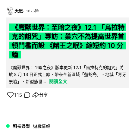
天恩
16 小時
《魔獸世界：至暗之夜》12.1 「烏拉特
克的詛咒」專訪：巢穴不為提高世界首
領門檻而設 《諸王之眠》縮短約 10 分
鐘
《魔獸世界：至暗之夜》版本更新 12.1「烏拉特克的詛咒」將
於 8 月 13 日正式上線，帶來全新區域「盤蛇島」、地城「毒牙
閱讀全文
祭壇」、新型態世...
115
分享
科技娛樂
遊戲情報