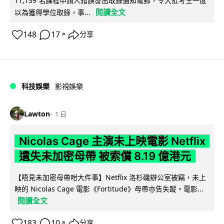
11,139 名課程申請人錯誤發出取錄通知電郵，令大批考生一度
閱讀全文
以為獲得學位取錄，事...
148
17
分享
↗
科技娛樂
影視娛樂
Lawton
1 日
Nicolas Cage 主演未上映電影 Netflix
遺失未加密母帶 被索償 8.19 億港元
【唔見未加密母帶咁大件事】Netflix 洛杉磯辦公室被竊，未上
映的 Nicolas Cage 電影《Fortitude》母帶亦告失蹤。電影...
閱讀全文
183
10
分享
↗