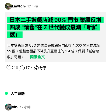
Lawton
17 小時
日本二手遊戲店減 90% 門市 業績反增
四成 "懷舊"在 Z 世代變成最潮「新鮮
感」
日本零售巨頭 GEO 將懷舊遊戲銷售門市從 1,000 間大幅減至
99 間，但銷售額卻不降反升至過往的 1.4 倍。做到「減店增
閱讀全文
收」奇蹟，...
210
17
分享
↗
人工智能
Vin
17 小時