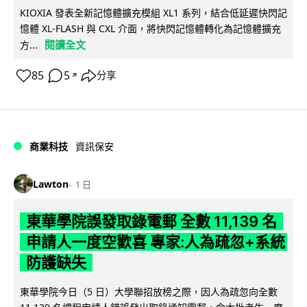
KIOXIA 發表全新記憶體擴充模組 XL1 系列，結合低延遲快閃記
憶體 XL-FLASH 與 CXL 介面，將快閃記憶體轉化為記憶體擴充
閱讀全文
方...
85
5
分享
↗
商業科技
資訊保安
Lawton
1 日
東華學院誤發取錄電郵 全數 11,139 名
申請人一度空歡喜 專家:人為疏忽+系統
防護缺失
東華學院今日（5 日）大學聯招放榜之際，因人為疏忽向全數