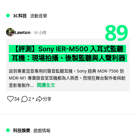
3C科技
流動音樂
89
Lawton
16 小時
【評測】Sony IER-M500 入耳式監聽
耳機：現場拍攝、後製監聽與人聲利器
談到專業混音專用的聲音監聽耳機，Sony 經典 MDR-7506 到
MDR-M1 專業錄音室耳機都為人熟悉。而現在舞台製作者與創
閱讀全文
意影像製作...
34
2
分享
↗
科技娛樂
遊戲情報