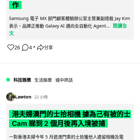
作
Samsung 電子 MX 部門顧客體驗辦公室主管兼副總裁 Jay Kim
閱讀全
表示，品牌正推動 Galaxy AI 邁向全自動化 Agent...
文
26
4
分享
↗
科技娛樂
生活娛樂
城中熱話
Lawton
22 小時
港夫婦澳門的士拾相機 據為己有被的士
Cam 睇到 2 個月後再入境被捕
一對香港夫婦今年 5 月遊澳門乘的士拾獲他人遺留相機及電