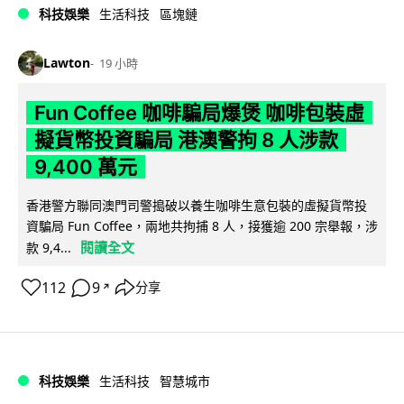
科技娛樂
生活科技
區塊鏈
Lawton
19 小時
Fun Coffee 咖啡騙局爆煲 咖啡包裝虛
擬貨幣投資騙局 港澳警拘 8 人涉款
9,400 萬元
香港警方聯同澳門司警搗破以養生咖啡生意包裝的虛擬貨幣投
資騙局 Fun Coffee，兩地共拘捕 8 人，接獲逾 200 宗舉報，涉
閱讀全文
款 9,4...
112
9
分享
↗
科技娛樂
生活科技
智慧城市