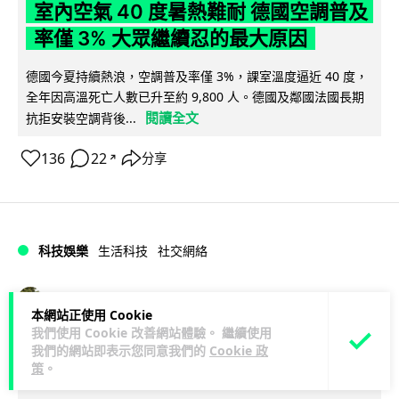
室內空氣 40 度暑熱難耐 德國空調普及
率僅 3% 大眾繼續忍的最大原因
德國今夏持續熱浪，空調普及率僅 3%，課室溫度逼近 40 度，
全年因高溫死亡人數已升至約 9,800 人。德國及鄰國法國長期
閱讀全文
抗拒安裝空調背後...
136
22
分享
↗
科技娛樂
生活科技
社交網絡
Lawton
1 日
本網站正使用 Cookie
我們使用 Cookie 改善網站體驗。 繼續使用
Telegram 一度從 Apple App Store 下
我們的網站即表示您同意我們的
Cookie 政
策
。
架 官方未解釋原因迅速恢復上架