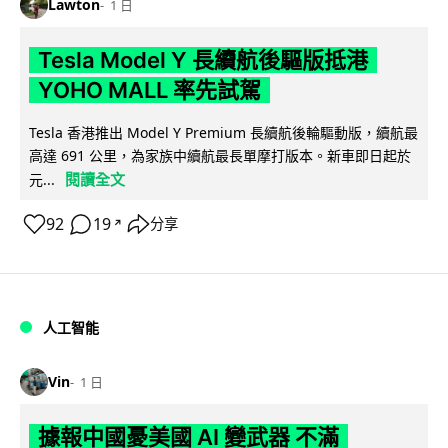
Lawton
1 日
Tesla Model Y 長續航後驅版抵港
YOHO MALL 率先試駕
Tesla 香港推出 Model Y Premium 長續航後輪驅動版，續航最
高達 691 公里，為家族中續航最長單摩打版本。新車即日起於
閱讀全文
元...
92
19
分享
↗
人工智能
Vin
1 日
據報中國憂美國 AI 變武器 不滿