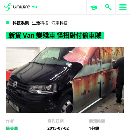
WWDC 2026
GenAI 與雲端科技專區
ERP 與商業 AI
新貨 Van 變殘車 怪招對付偷車賊
科技娛樂
生活科技
汽車科技
新貨 Van 變殘車 怪招對付偷車賊
作者
發佈日期
閱讀時間
2015-07-02
唐美鳳
1分鐘