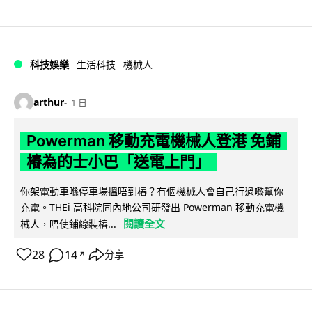
科技娛樂
生活科技
機械人
arthur
1 日
Powerman 移動充電機械人登港 免鋪
樁為的士小巴「送電上門」
你架電動車喺停車場搵唔到樁？有個機械人會自己行過嚟幫你
充電。THEi 高科院同內地公司研發出 Powerman 移動充電機
閱讀全文
械人，唔使鋪線裝樁...
28
14
分享
↗