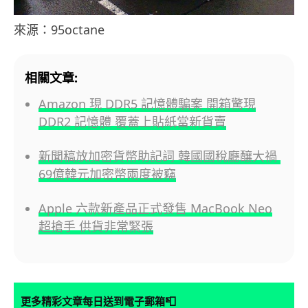
來源：95octane
相關文章:
Amazon 現 DDR5 記憶體騙案 開箱驚現
DDR2 記憶體 覆蓋上貼紙當新貨賣
新聞稿放加密貨幣助記詞 韓國國稅廳釀大禍
69億韓元加密幣兩度被竊
Apple 六款新產品正式發售 MacBook Neo
超搶手 供貨非常緊張
📮
更多精彩文章每日送到電子郵箱