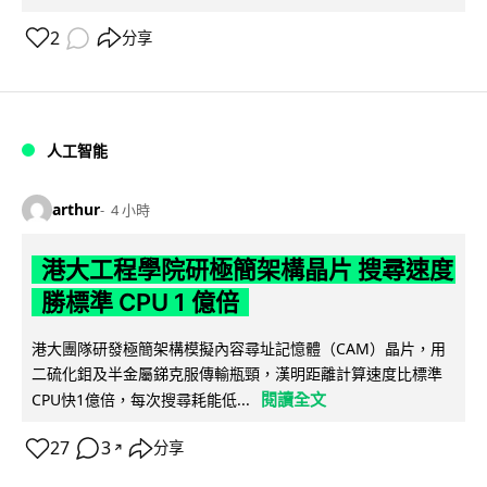
2
分享
人工智能
arthur
4 小時
港大工程學院研極簡架構晶片 搜尋速度
勝標準 CPU 1 億倍
港大團隊研發極簡架構模擬內容尋址記憶體（CAM）晶片，用
二硫化鉬及半金屬銻克服傳輸瓶頸，漢明距離計算速度比標準
閱讀全文
CPU快1億倍，每次搜尋耗能低...
27
3
分享
↗