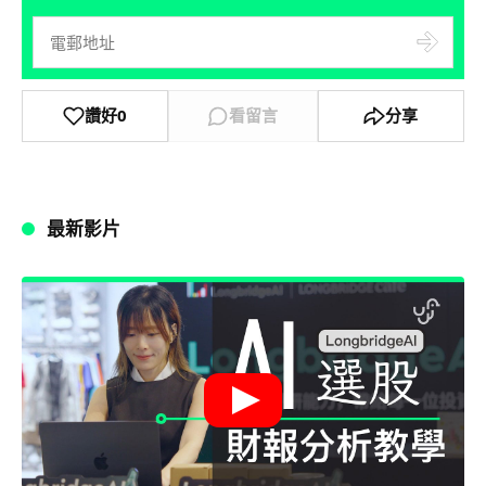
讚好
0
看留言
分享
最新影片