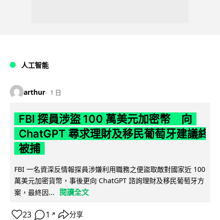
人工智能
arthur
1 日
FBI 探員涉盜 100 萬美元加密幣 向
ChatGPT 尋求理財及移民葡萄牙建議終
被捕
FBI 一名資深反情報探員涉嫌利用職務之便盜取敵對國家近 100
萬美元加密貨幣，事後更向 ChatGPT 諮詢理財及移民葡萄牙方
閱讀全文
案，最終因...
23
1
分享
↗