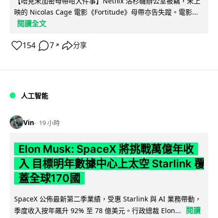
【唔見未加密母帶咁大件事】Netflix 洛杉磯辦公室被竊，未上
映的 Nicolas Cage 電影《Fortitude》母帶亦告失蹤。電影...
閱讀全文
154
7
分享
↗
人工智能
Vin
19 小時
Elon Musk: SpaceX 將挑戰萬億年收
入 目標明年數據中心上太空 Starlink 覆
蓋全球170國
SpaceX 公佈最新第二季業績，受惠 Starlink 與 AI 業務帶動，
閱讀
季度收入按年飆升 92% 至 78 億美元。行政總裁 Elon...