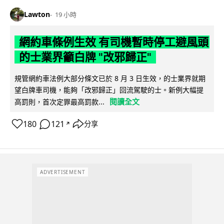
Lawton
19 小時
網約車條例生效 有司機暫時停工避風頭
的士業界籲白牌 "改邪歸正"
規管網約車法例大部分條文已於 8 月 3 日生效，的士業界就期
望白牌車司機，能夠「改邪歸正」回流駕駛的士。新例大幅提
閱讀全文
高罰則，首次定罪最高罰款...
180
121
分享
↗
ADVERTISEMENT