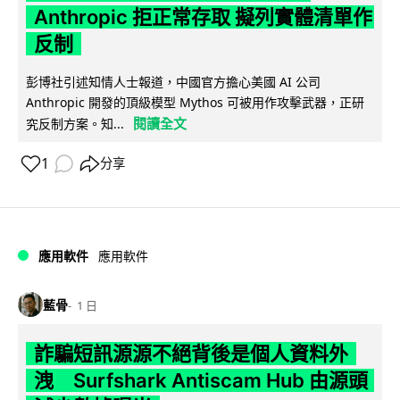
Anthropic 拒正常存取 擬列實體清單作
反制
彭博社引述知情人士報道，中國官方擔心美國 AI 公司
Anthropic 開發的頂級模型 Mythos 可被用作攻擊武器，正研
閱讀全文
究反制方案。知...
1
分享
應用軟件
應用軟件
藍骨
1 日
詐騙短訊源源不絕背後是個人資料外
洩 Surfshark Antiscam Hub 由源頭