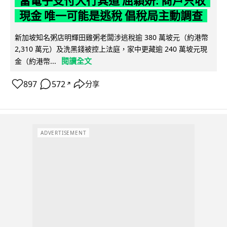
當電子支付大行其道 屈穎妍: 商戶只收
現金 唯一可能是逃稅 倡稅局主動調查
新加坡知名粥店明輝田雞粥老闆涉逃稅逾 380 萬坡元（約港幣
2,310 萬元）及洗黑錢被控上法庭，家中更藏逾 240 萬坡元現
閱讀全文
金（約港幣...
897
572
分享
↗
ADVERTISEMENT