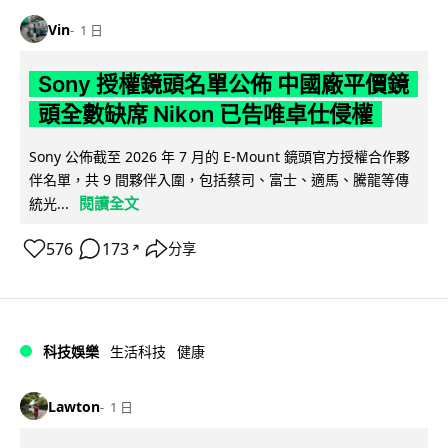
Vin
1 日
Sony 授權鏡頭名單公佈 中國廠平價鏡
頭全數缺席 Nikon 已告唯卓仕侵權
Sony 公佈截至 2026 年 7 月的 E-Mount 鏡頭官方授權合作夥
伴名單，共 9 間夥伴入圍，包括蔡司、富士、適馬、騰龍等傳
閱讀全文
統光...
576
173
分享
↗
科技娛樂
生活科技
健康
Lawton
1 日