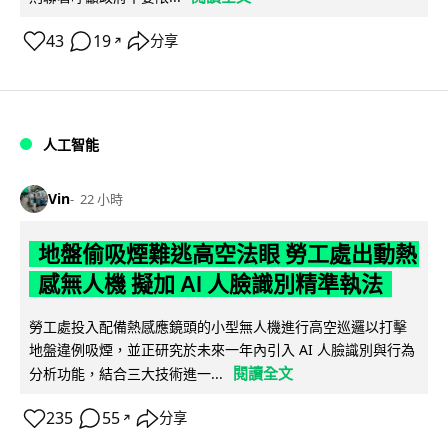
43
19
分享
↗
人工智能
Vin
22 小時
地盤偷吸煙難逃高空法眼 勞工處出動熱
感無人機 擬加 AI 人臉識別精準執法
勞工處投入配備熱感應鏡頭的小型無人機進行高空巡邏以打擊
地盤違例吸煙，並正研究於未來一年內引入 AI 人臉識別與行為
閱讀全文
分析功能，結合三大技術進一...
235
55
分享
↗