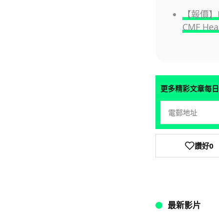
【報價】No
CMF Hea
更多精彩文章每日
讚好
0
最新影片