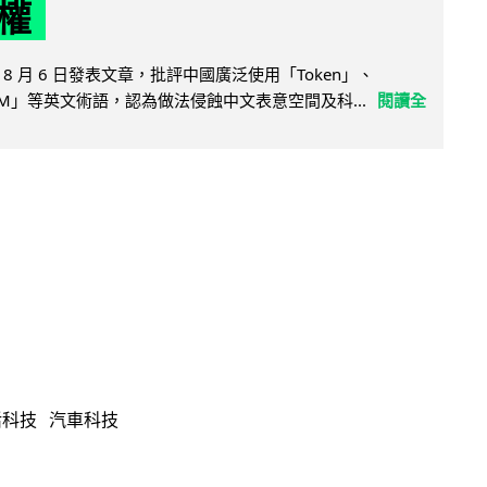
權
8 月 6 日發表文章，批評中國廣泛使用「Token」、
LLM」等英文術語，認為做法侵蝕中文表意空間及科...
閱讀全
活科技
汽車科技