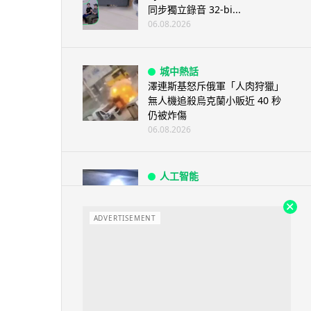
同步獨立錄音 32-bi...
06.08.2026
城中熱話
澤連斯基怒斥俄軍「人肉狩獵」
無人機追殺烏克蘭小販近 40 秒
仍被炸傷
06.08.2026
人工智能
中國湖北男自學 AI 「煉金術」
屋內煉金冒濃煙驚動全區
ADVERTISEMENT
06.08.2026
流動音樂
【評測】Sony IER-M500 入耳式
監聽耳機：現場拍攝、後製監
聽...