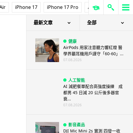
Air
iPhone 17
iPhone 17 Pro
AirPods Pro 3
Ap
最新文章
全部
健康
AirPods 用家注意聽力響紅燈 醫
學界籲耳機用戶謹守「60-60」...
07.08.2026
人工智能
AI 減肥餐單配合高強度操練 成
都男 45 日減 20 公斤後多器官
衰...
07.08.2026
影音產品
DJI Mic Mini 2s 實測 四發一收