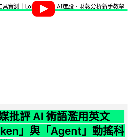
媒批評 AI 術語濫用英文
ken」與「Agent」動搖科