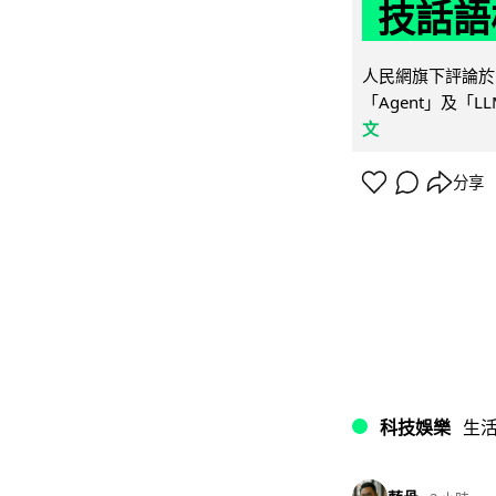
技話語
人民網旗下評論於 
「Agent」及「
文
分享
科技娛樂
生