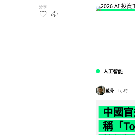
分享
人工智能
藍骨
1 小時
中國官
稱「To