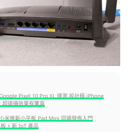
gle Pixel 10 Pro XL 速測 設計極 iPhone
00x 超遠攝效果有驚喜
米推新小平板 Pad Mini 同場發佈入門
平板 + 新 IoT 產品