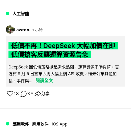
人工智能
Lawton
1 小時
低價不再！DeepSeek 大幅加價在即
低價搶客反釀運算資源告急
DeepSeek 因低價策略掀起需求熱潮，運算資源不勝負荷，官
方於 8 月 6 日宣布即將大幅上調 API 收費，惟未公布具體加
閱讀全文
幅。事件與...
18
3
分享
↗
iOS App
應用軟件
應用軟件