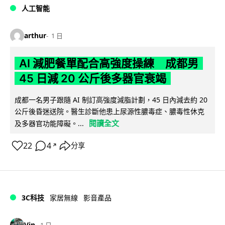
人工智能
arthur
1 日
AI 減肥餐單配合高強度操練 成都男
45 日減 20 公斤後多器官衰竭
成都一名男子跟隨 AI 制訂高強度減脂計劃，45 日內減去約 20
公斤後昏迷送院。醫生診斷他患上尿源性膿毒症、膿毒性休克
閱讀全文
及多器官功能障礙。...
22
4
分享
↗
3C科技
家居無線
影音產品
Vin