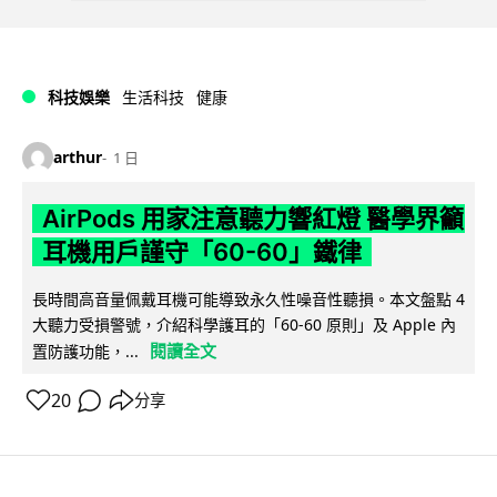
科技娛樂
生活科技
健康
arthur
1 日
AirPods 用家注意聽力響紅燈 醫學界籲
耳機用戶謹守「60-60」鐵律
長時間高音量佩戴耳機可能導致永久性噪音性聽損。本文盤點 4
大聽力受損警號，介紹科學護耳的「60-60 原則」及 Apple 內
閱讀全文
置防護功能，...
20
分享