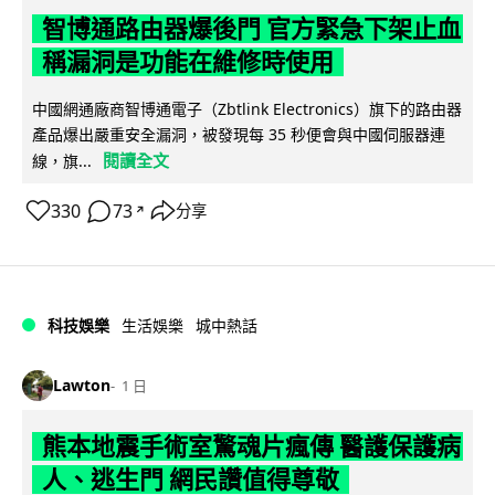
智博通路由器爆後門 官方緊急下架止血
稱漏洞是功能在維修時使用
中國網通廠商智博通電子（Zbtlink Electronics）旗下的路由器
產品爆出嚴重安全漏洞，被發現每 35 秒便會與中國伺服器連
閱讀全文
線，旗...
330
73
分享
↗
科技娛樂
生活娛樂
城中熱話
Lawton
1 日
熊本地震手術室驚魂片瘋傳 醫護保護病
人、逃生門 網民讚值得尊敬