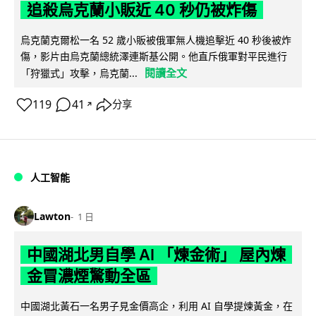
追殺烏克蘭小販近 40 秒仍被炸傷
烏克蘭克爾松一名 52 歲小販被俄軍無人機追擊近 40 秒後被炸
傷，影片由烏克蘭總統澤連斯基公開。他直斥俄軍對平民進行
閱讀全文
「狩獵式」攻擊，烏克蘭...
119
41
分享
↗
人工智能
Lawton
1 日
中國湖北男自學 AI 「煉金術」 屋內煉
金冒濃煙驚動全區
中國湖北黃石一名男子見金價高企，利用 AI 自學提煉黃金，在