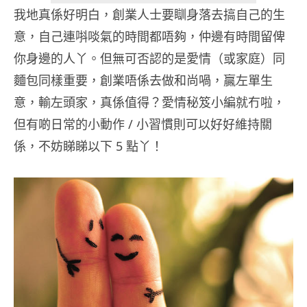
我地真係好明白，創業人士要瞓身落去搞自己的生
意，自己連唞啖氣的時間都唔夠，仲邊有時間留俾
你身邊的人丫。但無可否認的是愛情（或家庭）同
麵包同樣重要，創業唔係去做和尚喎，贏左單生
意，輸左頭家，真係值得？愛情秘笈小編就冇啦，
但有啲日常的小動作 / 小習慣則可以好好維持關
係，不妨睇睇以下 5 點丫！