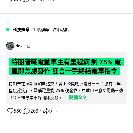
科技娛樂
生活娛樂
城中熱話
Vin
1 日
特朗普嘲電動車主有里程病 剩 75% 電
量即焦慮發作 狂言一手終結電車指令
特朗普在拉斯維加斯造勢大會上公開嘲諷電動車車主患有「里
程焦慮病」，聲稱電量剩 75% 便發作，並重申已廢除電動車強
閱讀全文
制令。惟專業車媒隨即反駁，...
580
263
分享
↗