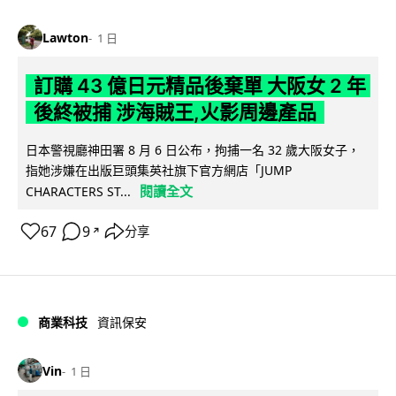
Lawton
1 日
訂購 43 億日元精品後棄單 大阪女 2 年
後終被捕 涉海賊王,火影周邊產品
日本警視廳神田署 8 月 6 日公布，拘捕一名 32 歲大阪女子，
指她涉嫌在出版巨頭集英社旗下官方網店「JUMP
閱讀全文
CHARACTERS ST...
67
9
分享
↗
商業科技
資訊保安
Vin
1 日