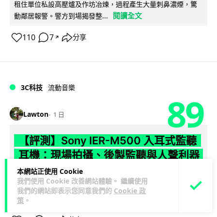
租住單位私設高壓爐及作坊冶煉，過程產生大量刺鼻濃煙，驚
閱讀全文
動鄰居報警。警方到場揭發整...
110
7
分享
↗
3C科技
流動音樂
89
Lawton
1 日
【評測】Sony IER-M500 入耳式監聽
耳機：現場拍攝、後製監聽與人聲利器
本網站正使用 Cookie
談到專業混音專用的聲音監聽耳機，Sony 經典 MDR-7506 到
我們使用 Cookie 改善網站體驗。 繼續使用
MDR-M1 專業錄音室耳機都為人熟悉。而現在舞台製作者與創
我們的網站即表示您同意我們的
Cookie 政
閱讀全文
意影像製作...
策
。