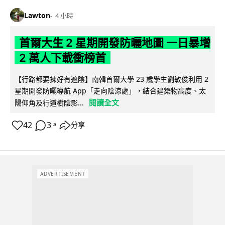
Lawton
4 小時
首爾大生 2 星期開發防曬地圖 一日暴增
2 萬人下載衝榜首
【行路都要揀好有遮陰】南韓首爾大學 23 歲學生劉敏俊利用 2
星期開發防曬導航 App「走向陰涼處」，結合建築物高度、太
閱讀全文
陽仰角及行道樹陰影...
42
3
分享
↗
ADVERTISEMENT