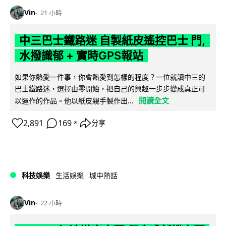
Vin
21 小時
中三巴士鐵路迷 自製紙皮遙控巴士 門,
水撥識郁 + 實時GPS報站
如果你熱愛一件事，你會熱愛到怎樣的程度？一位就讀中三的
巴士鐵路迷，選擇由零開始，把自己的興趣一步步變成真正可
閱讀全文
以運作的作品。他以紙皮親手製作出...
2,891
169
分享
↗
科技娛樂
生活娛樂
城中熱話
Vin
22 小時