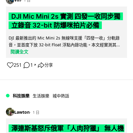
1 日
DJI Mic Mini 2s 實測 四發一收同步獨
立錄音 32-bit 防爆咪拍片必備
DJI 最新推出的 Mic Mini 2s 無線咪支援「四發一收」分軌錄
音，並首度下放 32-bit Float 浮點內錄功能。本文經實測其...
閱讀全文
251
1
分享
↗
科技娛樂
生活娛樂
城中熱話
Lawton
1 日
澤連斯基怒斥俄軍「人肉狩獵」 無人機